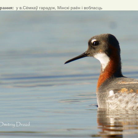
ірання
у в.Сёмкаў гарадок, Мінскі раён і вобласць