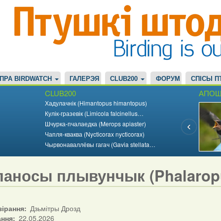
ПРА BIRDWATCH
ГАЛЕРЭЯ
CLUB200
ФОРУМ
СПІСЫ П
CLUB200
АПОШ
Хадулачнік (Himantopus himantopus)
Кулік-гразевік (Limicola falcinellus…
Шчурка-пчалаедка (Merops apiaster)
Чапля-кваква (Nycticorax nycticorax)
Чырвонаваллёвы гагач (Gavia stellata…
ланосы плывунчык (Phalaropu
зірання
Дзьмітры Дрозд
ання
22.05.2026