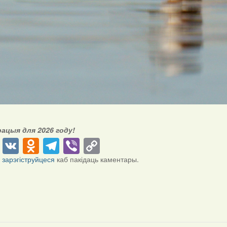
рацыя для 2026 году!
cebook
Twitter
VK
Odnoklassniki
Telegram
Viber
Copy
Link
і
зарэгіструйцеся
каб пакідаць каментары.