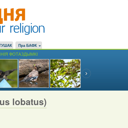
ТУШАК
Пра БАФК
НІЯ ФОТАЗДЫМКІ
s lobatus)