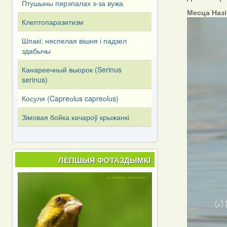
Птушыны пярэпалах з-за вужа
Месца Наз
Клептопаразитизм
Шпакі: няспелая вішня і падзел
здабычы
Канареечный вьюрок (Serinus
serinus)
Косуля (Capreоlus capreоlus)
Зімовая бойка качароў крыжанкі
ЛЕПШЫЯ ФОТАЗДЫМКІ