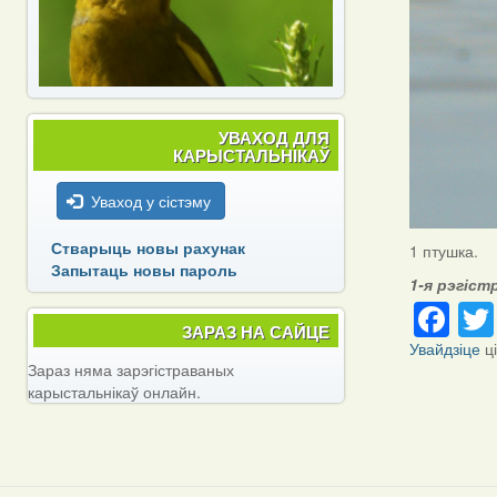
УВАХОД ДЛЯ
КАРЫСТАЛЬНІКАЎ
Уваход у сістэму
Стварыць новы рахунак
1 птушка.
Запытаць новы пароль
1-я рэгіст
Fa
ЗАРАЗ НА САЙЦЕ
Увайдзіце
ц
Зараз няма зарэгістраваных
карыстальнікаў онлайн.