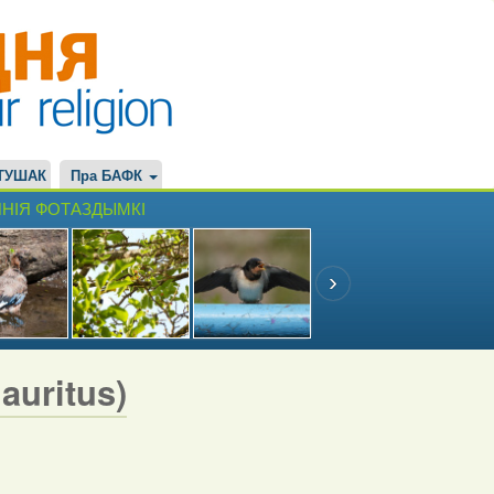
ТУШАК
Пра БАФК
НІЯ ФОТАЗДЫМКІ
uritus)