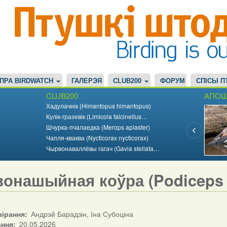
ПРА BIRDWATCH
ГАЛЕРЭЯ
CLUB200
ФОРУМ
СПІСЫ П
CLUB200
АПОШ
Хадулачнік (Himantopus himantopus)
Кулік-гразевік (Limicola falcinellus…
Шчурка-пчалаедка (Merops apiaster)
Чапля-кваква (Nycticorax nycticorax)
Чырвонаваллёвы гагач (Gavia stellata…
онашыйная коўра (Podiceps a
зірання
Андрэй Барадзін, Іна Субоціна
ання
20.05.2026