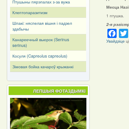
Птушыны пярэпалах з-за вужа
Месца Наз
Клептопаразитизм
1 птушка.
Шпакі: няспелая вішня і падзел
2-я рэгіст
Fa
здабычы
Канареечный вьюрок (Serinus
Увайдзіце
ц
serinus)
Косуля (Capreоlus capreоlus)
Зімовая бойка качароў крыжанкі
ЛЕПШЫЯ ФОТАЗДЫМКІ