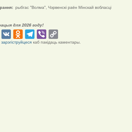
ірання
рыбгас "Волма", Чэрвенскі раён Мінскай вобласці
рацыя для 2026 году!
cebook
Twitter
VK
Odnoklassniki
Telegram
Viber
Copy
Link
і
зарэгіструйцеся
каб пакідаць каментары.