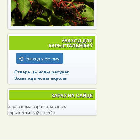
УВАХОД ДЛЯ
КАРЫСТАЛЬНІКАЎ
Уваход у сістэму
Стварыць новы рахунак
Запытаць новы пароль
ЗАРАЗ НА САЙЦЕ
Зараз няма зарэгістраваных
карыстальнікаў онлайн.