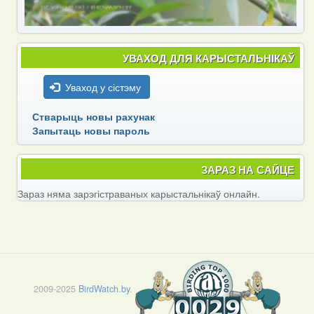
УВАХОД ДЛЯ КАРЫСТАЛЬНІКАЎ
Уваход у сістэму
Стварыць новы рахунак
Запытаць новы пароль
ЗАРАЗ НА САЙЦЕ
Зараз няма зарэгістраваных карыстальнікаў онлайн.
2009-2025
BirdWatch.by
.