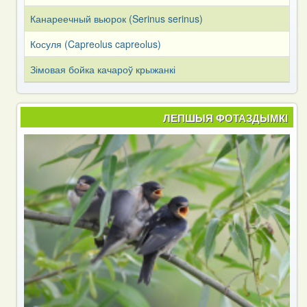
Канареечный вьюрок (Serinus serinus)
Косуля (Capreоlus capreоlus)
Зімовая бойка качароў крыжанкі
ЛЕПШЫЯ ФОТАЗДЫМКІ