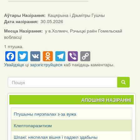
Аўтары Назірання
Кацярына і Дзьмітры Гушчы
Дата назірання
30.05.2026
Месца Назірання
у в.Холмеч, Рэчыцкі раён Гомельскай
вобласці
1 птушка.
Facebook
Twitter
VK
Odnoklassniki
Telegram
Viber
Copy
Link
Увайдзіце
ці
зарэгіструйцеся
каб пакідаць каментары.
Пошук
Пошук
АПОШНІЯ НАЗІРАННІ
Птушыны пярэпалах з-за вужа
Клептопаразитизм
Шпакі: няспелая вішня і падзел здабычы