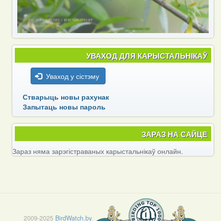
УВАХОД ДЛЯ КАРЫСТАЛЬНІКАЎ
Уваход у сістэму
Стварыць новы рахунак
Запытаць новы пароль
ЗАРАЗ НА САЙЦЕ
Зараз няма зарэгістраваных карыстальнікаў онлайн.
2009-2025
BirdWatch.by
.