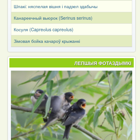
Шпакі: няспелая вішня і падзел здабычы
Канареечный вьюрок (Serinus serinus)
Косуля (Capreоlus capreоlus)
Зімовая бойка качароў крыжанкі
ЛЕПШЫЯ ФОТАЗДЫМКІ