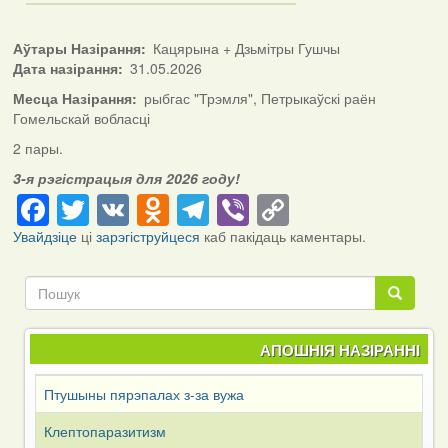
Аўтары Назірання
Кацярына + Дзьмітры Гушчы
Дата назірання
31.05.2026
Месца Назірання
рыбгас "Трэмля", Петрыкаўскі раён
Гомельскай вобласці
2 пары.
3-я рэгістрацыя для 2026 году!
Facebook
Twitter
VK
Odnoklassniki
Telegram
Viber
Copy
Link
Увайдзіце
ці
зарэгіструйцеся
каб пакідаць каментары.
Пошук
Пошук
АПОШНІЯ НАЗІРАННІ
Птушыны пярэпалах з-за вужа
Клептопаразитизм