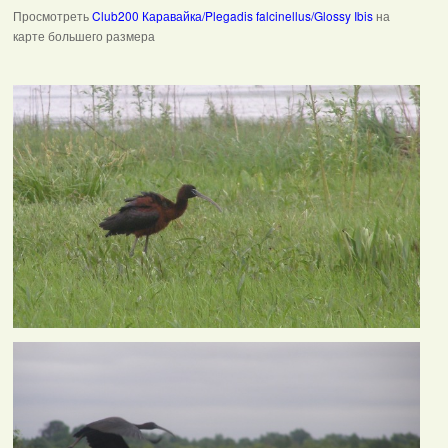
Просмотреть
Club200 Каравайка/Plegadis falcinellus/Glossy Ibis
на
карте большего размера