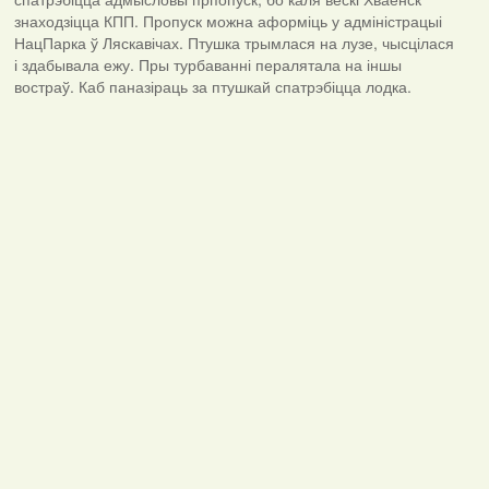
знаходзіцца КПП. Пропуск можна аформіць у адміністрацыі
НацПарка ў Ляскавічах. Птушка трымлася на лузе, чысцілася
і здабывала ежу. Пры турбаванні пералятала на іншы
востраў. Каб паназіраць за птушкай спатрэбіцца лодка.