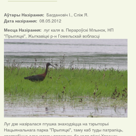
Аўтары Назірання
Багдановіч І., Сліж Я.
Дата назірання
08.05.2012
Месца Назірання
луг каля в. Перароўскі Млынок, НП
"Прыпяцкі", Жыткавіцкі р-н Гомельскай вобласці
Луг дзе назіралася птушка знаходзіцца на тэрыторыі
Нацыянальнага парка "Прыпяцкі", таму каб туды патрапіць,
спатрэбіцца адмысловы прпопуск, бо каля вёскі Хваенск