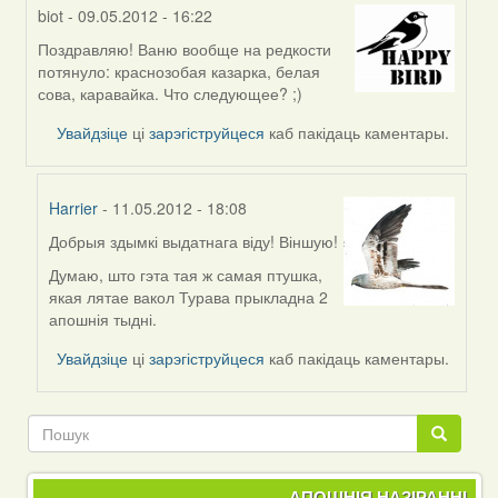
biot
- 09.05.2012 - 16:22
Поздравляю! Ваню вообще на редкости
In
потянуло: краснозобая казарка, белая
reply
сова, каравайка. Что следующее? ;)
to
by
Увайдзіце
ці
зарэгіструйцеся
каб пакідаць каментары.
-
paleshuk-
Harrier
- 11.05.2012 - 18:08
Добрыя здымкі выдатнага віду! Віншую!
In
reply
Думаю, што гэта тая ж самая птушка,
to
якая лятае вакол Турава прыкладна 2
by
апошнія тыдні.
biot
Увайдзіце
ці
зарэгіструйцеся
каб пакідаць каментары.
Пошук
Пошук
АПОШНІЯ НАЗІРАННІ