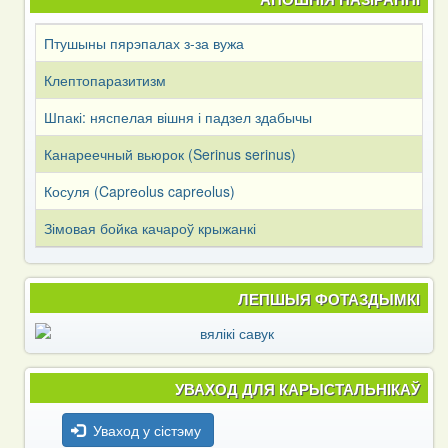
Птушыны пярэпалах з-за вужа
Клептопаразитизм
Шпакі: няспелая вішня і падзел здабычы
Канареечный вьюрок (Serinus serinus)
Косуля (Capreоlus capreоlus)
Зімовая бойка качароў крыжанкі
ЛЕПШЫЯ ФОТАЗДЫМКІ
УВАХОД ДЛЯ КАРЫСТАЛЬНІКАЎ
Уваход у сістэму