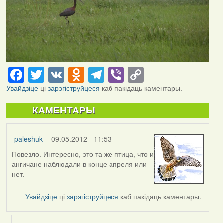
Facebook
Twitter
VK
Odnoklassniki
Telegram
Viber
Copy
Link
Увайдзіце
ці
зарэгіструйцеся
каб пакідаць каментары.
КАМЕНТАРЫ
-paleshuk-
- 09.05.2012 - 11:53
Повезло. Интересно, это та же птица, что и
ангичане наблюдали в конце апреля или
нет.
Увайдзіце
ці
зарэгіструйцеся
каб пакідаць каментары.