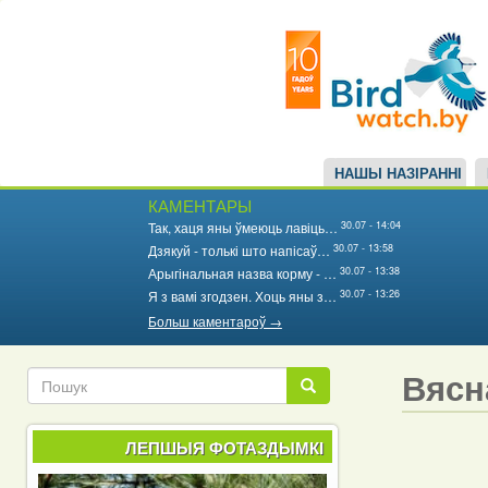
Main
Перайсці
да
navigation
асноўнага
змесціва
НАШЫ НАЗІРАННІ
КАМЕНТАРЫ
30.07 - 14:04
Так, хаця яны ўмеюць лавіць…
30.07 - 13:58
Дзякуй - толькі што напісаў…
30.07 - 13:38
Арыгінальная назва корму - …
30.07 - 13:26
Я з вамі згодзен. Хоць яны з…
Больш каментароў →
Вясн
Пошук
Пошук
ЛЕПШЫЯ ФОТАЗДЫМКІ