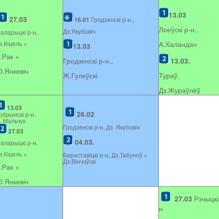
13.03
27.03
16.01
Гродзенскі р-н.,
Лоеўскі р-н.,
Дз.Якубовіч
аларыцкі р-н,
з.Кіцель +
А.Халандач
13.03
.Рак +
Гродзенскі р-н.,
13.03.
.Янкевіч
Ж.Гулеўскі
Тураў,
Дз.Жураўлёў
13.03
26.02
обрынскі р-н,
. Мальчук
Гродзенскі р-н, Дз. Якубовіч
27.03
04.03.
аларыцкі р-н,
з.Кіцель +
Бераставіцкі р-н, Дз.Табуноў +
Дз.Вінчэўскі
.Рак +
.Янкевіч
27.03
Рэчыцкі
н