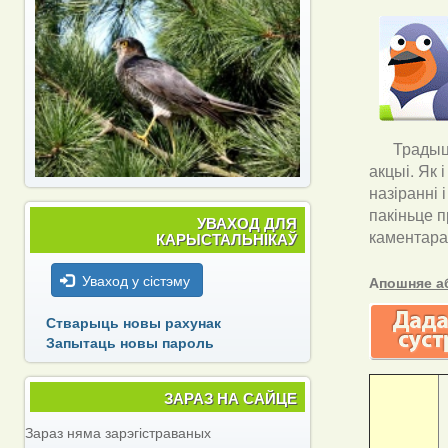
Традыцы
акцыі. Як 
назіранні 
пакіньце п
УВАХОД ДЛЯ
каментара
КАРЫСТАЛЬНІКАЎ
Уваход у сістэму
А
пошняе а
Стварыць новы рахунак
Запытаць новы пароль
ЗАРАЗ НА САЙЦЕ
Зараз няма зарэгістраваных