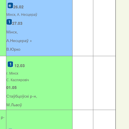
26.02
Мінск, А. Несцераў
27.03
Мінск,
А.Несцераў +
В.Юрко
12.03
г. Мінск
С. Каспяровіч
01.05
Стаўбцоўскі р-н,
М.Львоў
 р-