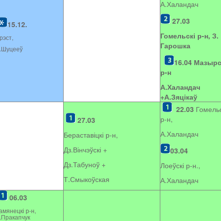
А.Халандач
27.03
15.12.
Гомельскі р-н, З.
рэст,
Гарошка
.Шуцееў
16.04
Мазырс
р-н
А.Халандач
+
А.Зяцікаў
22.03
Гомельс
р-н,
27.03
А.Халандач
Бераставіцкі р-н,
Дз.Вінчэўскі +
03.04
Дз.Табуноў +
Лоеўскі р-н.,
Т.Смыкоўская
А.Халандач
06.03
амянецкі р-н,
.Пракапчук