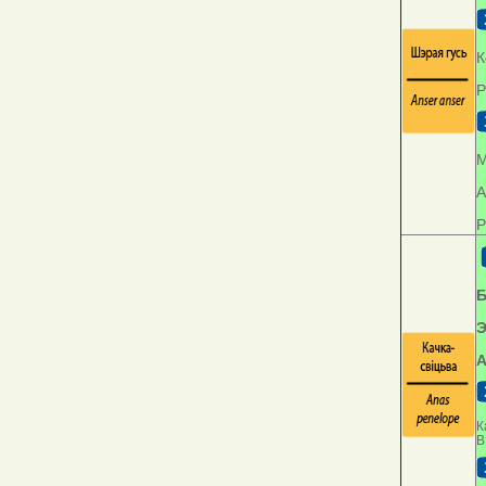
К
Р
М
А
Р
Б
Э
А
К
В