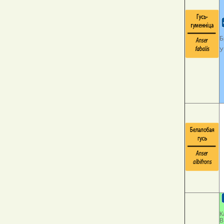
Б
У
К
В