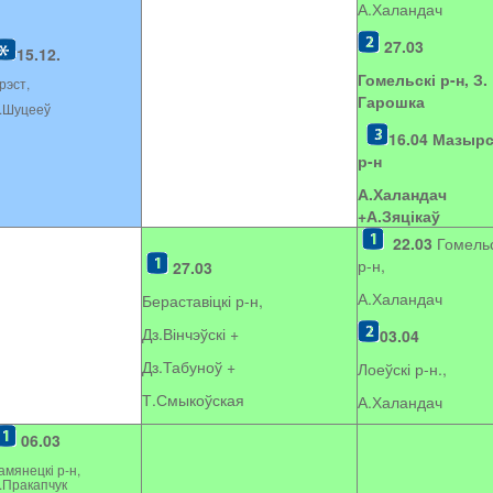
А.Халандач
27.03
15.12.
Гомельскі р-н, З.
рэст,
Гарошка
.Шуцееў
16.04
Мазырс
р-н
А.Халандач
+
А.Зяцікаў
22.03
Гомельс
р-н,
27.03
А.Халандач
Бераставіцкі р-н,
Дз.Вінчэўскі +
03.04
Дз.Табуноў +
Лоеўскі р-н.,
Т.Смыкоўская
А.Халандач
06.03
амянецкі р-н,
.Пракапчук