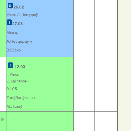
26.02
Мінск, А. Несцераў
27.03
Мінск,
А.Несцераў +
В.Юрко
12.03
г. Мінск
С. Каспяровіч
01.05
Стаўбцоўскі р-н,
М.Львоў
 р-