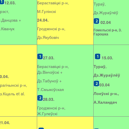
12.03.
Бераставіцкі р-н,
Тураў,
рэст,
М.Гулінскі
Дз.Жураўлёў
.Данцова +
24.04.
02.04
.Ківачук
Гродзенскі р-н,
Гомельскі р-н, З.
Гарошка
Дз.Якубовіч
27.03.
15.03.
Бераставіцкі р-н,
Тураў,
Дз.Вінчэўскі +
Дз.Жураўлёў
0.04.
Дз.Табуноў +
03.04
рагічынскі р-н,
Т.Смыкоўская
Лоеўскі р-н.,
з.Кіцель et al.
28.03.
А.Халандач
Гродзенскі р-н,
Ж.Гулеўскі
21.04.