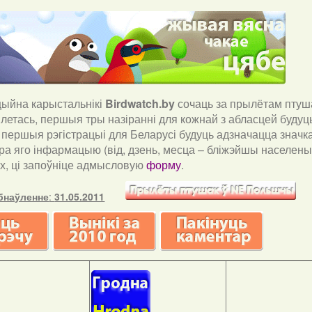
йна карыстальнікі
Birdwatch
.
by
сочаць за прылётам птуша
і летась, першыя тры назіранні для кожнай з абласцей буду
і першыя рэгістрацыі для Беларусі будуць адзначацца значка
ра яго інфармацыю (від, дзень, месца – бліжэйшы населены 
х, ці запоўніце адмысловую
форму
.
бнаўленне
:
31.05.2011