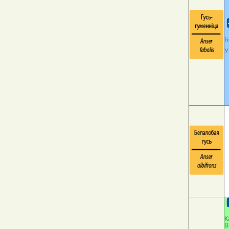
Б
У
К
В