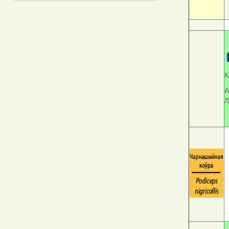
К
А
Л