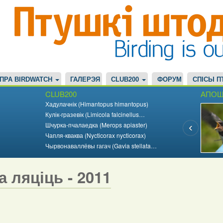
ПРА BIRDWATCH
ГАЛЕРЭЯ
CLUB200
ФОРУМ
СПІСЫ П
CLUB200
АПОШ
Хадулачнік (Himantopus himantopus)
Кулік-гразевік (Limicola falcinellus…
Шчурка-пчалаедка (Merops apiaster)
Чапля-кваква (Nycticorax nycticorax)
Чырвонаваллёвы гагач (Gavia stellata…
а ляціць - 2011