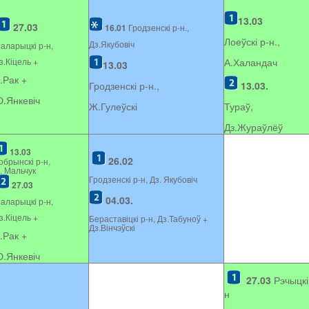
13.03
27.03
16.01
Гродзенскі р-н.,
Лоеўскі р-н.,
Дз.Якубовіч
аларыцкі р-н,
з.Кіцель +
А.Халандач
13.03
.Рак +
Гродзенскі р-н.,
13.03.
.Янкевіч
Ж.Гулеўскі
Тураў,
Дз.Жураўлёў
13.03
26.02
обрынскі р-н,
. Мальчук
Гродзенскі р-н, Дз. Якубовіч
27.03
04.03.
аларыцкі р-н,
з.Кіцель +
Бераставіцкі р-н, Дз.Табуноў +
Дз.Вінчэўскі
.Рак +
.Янкевіч
27.03
Рэчыцкі
н