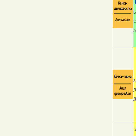
Б
Э
А
3
Д
Д