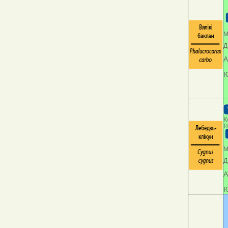
М
Д
А
Ю
К
Я
М
Д
А
Ю