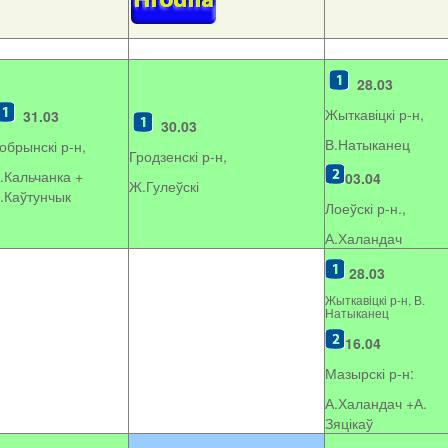
28.03
Жыткавіцкі р-н,
31.03
30.03
В.Натыканец
обрынскі р-н,
Гродзенскі р-н,
.Кальчанка +
03.04
Ж.Гулеўскі
.Каўтунчык
Лоеўскі р-н.,
А.Халандач
28.03
Жыткавіцкі р-н, В.
Натыканец
16.04
Мазырскі р-н:
А.Халандач +
А.
Зяцікаў