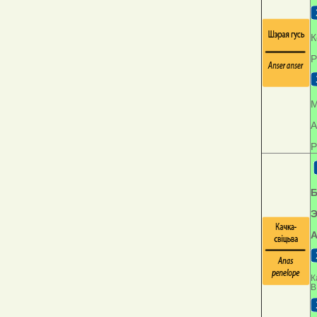
К
Р
М
А
Р
Б
Э
А
К
В