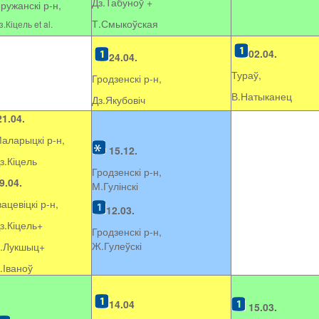
Дз.Табуноў +
ружанскі р-н,
Т.Смыкоўская
з.Кіцель et al.
02.04.
24.04.
Тураў,
Гродзенскі р-н,
В.Натыканец
Дз.Якубовіч
21.04.
аларыцкі р-н,
15.12.
з.Кіцель
Гродзенскі р-н,
9.04.
М.Гулінскі
вацевіцкі р-н,
12.03.
з.Кіцель+
Гродзенскі р-н,
Ж.Гулеўскі
.Лукшыц+
.Іваноў
14.04
15.03.