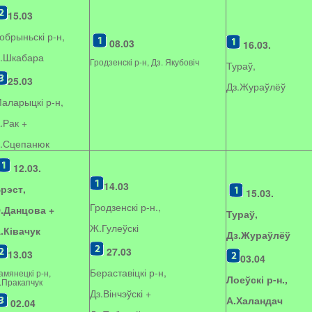
15.03
обрыньскі р-н,
08.03
16.03.
.Шкабара
Гродзенскі р-н, Дз. Якубовіч
Тураў,
25.03
Дз.Жураўлёў
аларыцкі р-н,
.Рак +
.Сцепанюк
12.03.
14.03
рэст,
15.03.
Гродзенскі р-н.,
.Данцова +
Тураў,
Ж.Гулеўскі
.Ківачук
Дз.Жураўлёў
27.03
13.03
03.04
Бераставіцкі р-н,
амянецкі р-н,
Лоеўскі р-н.,
.Пракапчук
Дз.Вінчэўскі +
А.Халандач
02.04