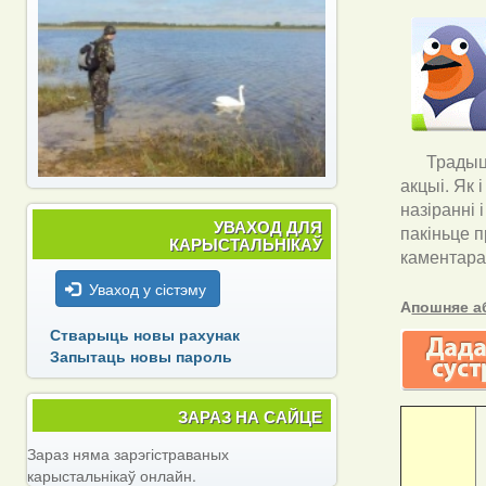
Традыцы
акцыі. Як 
назіранні 
УВАХОД ДЛЯ
пакіньце п
КАРЫСТАЛЬНІКАЎ
каментара
Уваход у сістэму
А
пошняе а
Стварыць новы рахунак
Запытаць новы пароль
ЗАРАЗ НА САЙЦЕ
Зараз няма зарэгістраваных
карыстальнікаў онлайн.