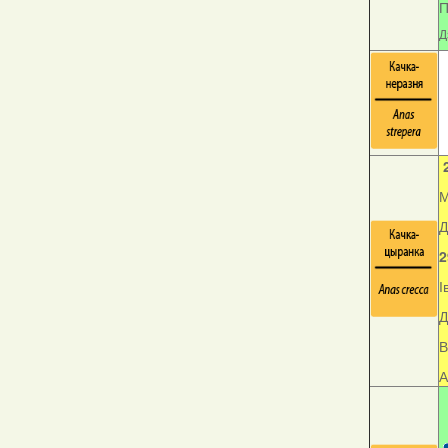
П
Д
М
Д
2
І
Д
В
А