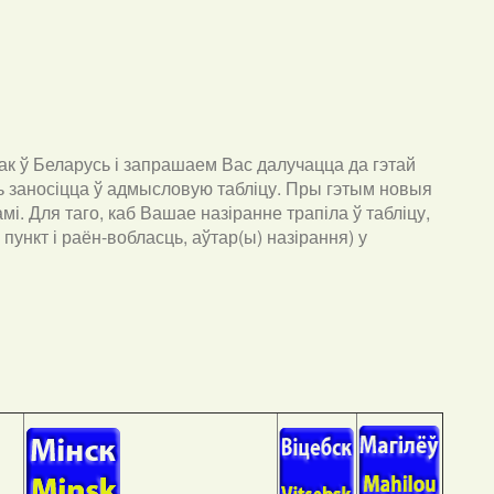
к ў Беларусь і запрашаем Вас далучацца да гэтай
ць заносіцца ў адмысловую табліцу. Пры гэтым новыя
мі. Для таго, каб Вашае назіранне трапіла ў табліцу,
пункт і раён-вобласць, аўтар(ы) назірання) у