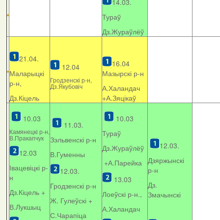
14.03.
Тураў
Дз.Жураўлёў
21.04.
16.04
12.04
Маларыцкі
Мазырскі р-н
Гродзенскі р-н,
р-н,
Дз.Якубовіч
А.Халандач
Дз.Кіцель
+
А.Зяцікаў
10.03
10.03
11.03.
Камянецкі р-н,
Тураў
В.Пракапчук
Зэльвенскі р-н
12.03.
Дз.Жураўлёў
12.03
В.Гуменны
Дзяржынскі
+А.Парейка
Івацевіцкі р-
р-н
12.03.
н
13.03
Дз.
Гродзенскі р-н
Дз.Кіцель +
Лоеўскі р-н.,
Змачынскі
Ж. Гулеўскі +
В.Лукшыц
А.Халандач
С.Чарапіца