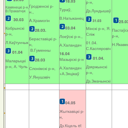
18.03
р-н,
Гродзенскі р-
Камянецкі р-н,
Тураў,
Дз.Лундышаў
В.Пракапчук
н.,
В.Натыканец
30.03
A.Храмогін
31.03
25.0
03.04
Кобрынскі
Мінскі р-н, Я.
28.03.
Пастаўск
р-н,
Сліж
р-н,
Лоеўскі р-н.,
Бераставіцкі р-
Л.Каўтунчык
01.04.
н,
Н.Якаве
А.Халандач
С.Каспяровіч
В.Гуменны
01.04
16.04
01.04.
Мазырскі р-н
28.03
Маларыцкі
р-н, А. Чуль
Дзяржынскі
А.Халандач
Слонімскі р-н,
р-н,
+
А.Зяцікаў
У.Янушэвіч
Дз.Змачынскі
04.05
Жыткавіцкі р-
н,
Дз.Кіцель et