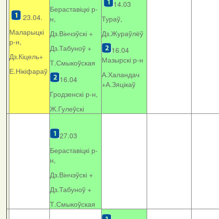
14.03
Бераставіцкі р-
23.04.
н,
Тураў,
Маларыцкі
Дз.Вінчэўскі +
Дз.Жураўлёў
р-н,
Дз.Табуноў +
16.04
Дз.Кіцель+
Мазырскі р-н
Т.Смыкоўская
Е.Нікіфараў
А.Халандач
16.04
+
А.Зяцікаў
Гродзенскі р-н,
Ж.Гулеўскі
27.03
Бераставіцкі р-
н,
Дз.Вінчэўскі +
Дз.Табуноў +
Т.Смыкоўская