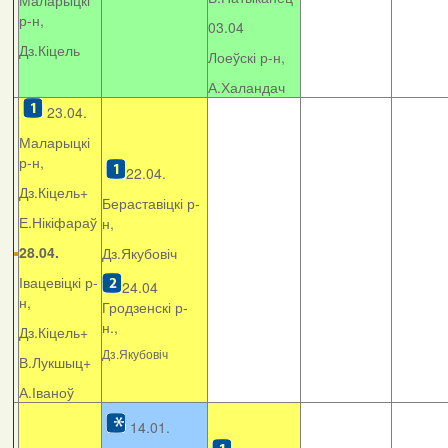
Маларыцкі
р-н,
03.04
Дз.Кіцель
Лоеўскі р-н,
А.Халандач
23.04.
Маларыцкі
р-н,
22.04.
Дз.Кіцель+
Бераставіцкі р-
Е.Нікіфараў
н,
28.04.
Дз.Якубовіч
Івацевіцкі р-
24.04
н,
Гродзенскі р-
н.,
Дз.Кіцель+
Дз.Якубовіч
В.Лукшыц+
А.Іваноў
14.01.