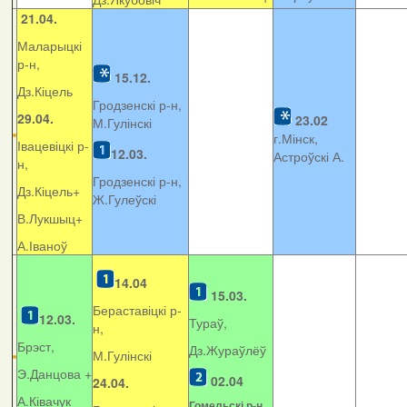
21.04.
Маларыцкі
р-н,
15.12.
Дз.Кіцель
Гродзенскі р-н,
29.04.
23.02
М.Гулінскі
г.Мінск,
Івацевіцкі р-
12.03.
Астроўскі А.
н,
Гродзенскі р-н,
Дз.Кіцель+
Ж.Гулеўскі
В.Лукшыц+
А.Іваноў
14.04
15.03.
Бераставіцкі р-
12.03.
Тураў,
н,
Брэст,
Дз.Жураўлёў
М.Гулінскі
Э.Данцова +
02.04
24.04.
А.Ківачук
Гомельскі р-н,