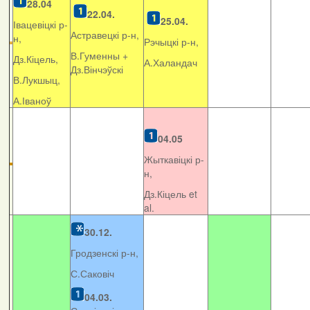
28.04
22.04.
25.04.
Івацевіцкі р-
Астравецкі р-н,
н,
Рэчыцкі р-н,
В.Гуменны +
Дз.Кіцель,
А.Халандач
Дз.Вінчэўскі
В.Лукшыц,
А.Іваноў
04.05
Жыткавіцкі р-
н,
Дз.Кіцель et
al.
30.12.
Гродзенскі р-н,
С.Саковіч
04.03.