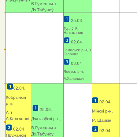
В.Гуменны +
Дз.Табуноў
25.03
Тураў, В.
Натыканец
02.04
Гомельскі р-н, З.
Гарошка
03.04
Лоеўскі р-н,
А.Халандач
02.04.
Кобрынскі
02.04
р-н,
25.03.
Мінскі р-н,
А. і
А.Кальчанкі
Дзятлаўскі р-н,
Р. Шайкін
В.Гуменны +
02.04
02.04
Дз.Табуноў
Пружанскі