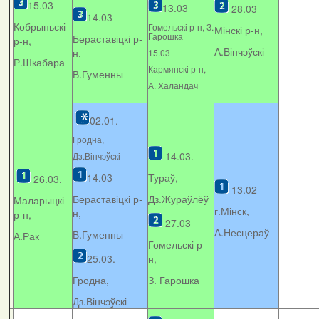
15.03
13.03
28.03
14.03
Кобрыньскі
Гомельскі р-н, З.
Мінскі р-н,
Гарошка
Бераставіцкі р-
р-н,
А.Вінчэўскі
н,
15.03
Р.Шкабара
Кармянскі р-н,
В.Гуменны
А. Xаландач
02.01.
Гродна,
14.03.
Дз.Вінчэўскі
14.03
Тураў,
26.03.
13.02
Бераставіцкі р-
Дз.Жураўлёў
Маларыцкі
г.Мінск,
н,
р-н,
27.03
А.Несцераў
В.Гуменны
А.Рак
Гомельскі р-
25.03.
н,
Гродна,
З. Гарошка
Дз.Вінчэўскі