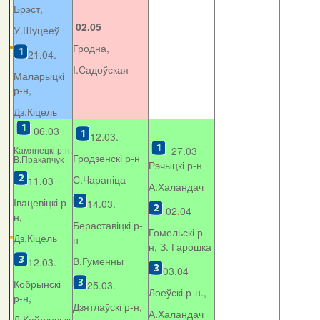
Брэст,
02.05
У.Шуцееў
Гродна,
21.04.
І.Садоўская
Маларыцкі
р-н,
Дз.Кіцель
06.03
12.03.
Камянецкі р-н,
27.03
Гродзенскі р-н
В.Пракапчук
Рэчыцкі р-н
С.Чарапіца
11.03
А.Халандач
Івацевіцкі р-
14.03.
02.04
н,
Бераставіцкі р-
Гомельскі р-
Дз.Кіцель
н
н, З. Гарошка
В.Гуменны
12.03.
03.04
Кобрынскі
25.03.
Лоеўскі р-н.,
р-н,
Дзятлаўскі р-н,
А.Халандач
Л.Каўтунчык