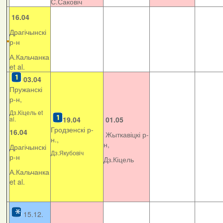
С.Саковіч
16.04
Драгічынскі
р-н
А.Кальчанка
et al.
03.04
Пружанскі
р-н,
Дз.Кіцель et
al.
19.04
01.05
Гродзенскі р-
16.04
Жыткавіцкі р-
н.,
н,
Драгічынскі
Дз.Якубовіч
р-н
Дз.Кіцель
А.Кальчанка
et al.
15.12.