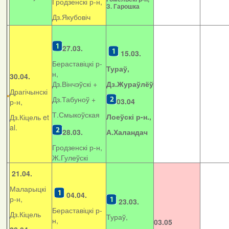
Гродзенскі р-н,
З. Гарошка
Дз.Якубовіч
27.03.
15.03.
Бераставіцкі р-
Тураў,
н,
30.04.
Дз.Вінчэўскі +
Дз.Жураўлёў
Драгічынскі
Дз.Табуноў +
03.04
р-н,
Т.Смыкоўская
Лоеўскі р-н.,
Дз.Кіцель et
al.
28.03.
А.Халандач
Гродзенскі р-н,
Ж.Гулеўскі
21.04.
Маларыцкі
04.04.
р-н,
23.03.
Бераставіцкі р-
Дз.Кіцель
Тураў,
н,
03.05