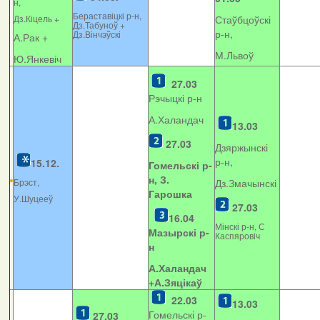
н,
Бераставіцкі р-н,
Дз.Кіцель +
Стаўбцоўскі
Дз.Табуноў +
р-н,
Дз.Вінчэўскі
А.Рак +
М.Львоў
Ю.Янкевіч
27.03
Рэчыцкі р-н
А.Халандач
13.03
27.03
Дзяржынскі
р-н,
15.12.
Гомельскі р-
н, З.
Брэст,
Дз.Змачынскі
Гарошка
У.Шуцееў
27.03
16.04
Мінскі р-н, С
Мазырскі р-
Каспяровіч
н
А.Халандач
+
А.Зяцікаў
22.03
13.03
Гомельскі р-
27.03