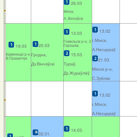
26.03
Мінcк,
А. Вінчэўскі
13.02
13.03
г.Мінск,
Гомельскі р-н, З.
20.03
Гарошка
19.03
А.Несцераў
Камянецкі р-н,
Гродна,
15.03.
В.Пракапчук
21.03.
Дз.Вінчэўскі
Тураў,
Мінскі р-н,
Дз.Жураўлёў
С.Зуёнак
13.02
г.Мінск,
А.Несцераў
14.03.
02.01.