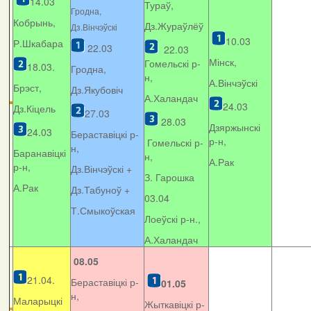
14.03
Тураў,
Гродна,
Кобрынь,
Дз.Жураўлёў
Дз.Вінчэўскі
10.03
Р.Шкабара
22.03
22.03
Мінск,
Гомельскі р-
18.03.
Гродна,
н,
А.Вінчэўскі
Брэст,
Дз.Якубовіч
А.Халандач
24.03
Дз.Кіцель
27.03
28.03
Дзяржынскі
24.03
Бераставіцкі р-
р-н,
Гомельскі р-
н,
Баранавіцкі
н,
А.Рак
р-н,
Дз.Вінчэўскі +
З. Гарошка
А.Рак
Дз.Табуноў +
03.04
Т.Смыкоўская
Лоеўскі р-н.,
А.Халандач
08.05
21.04.
Бераставіцкі р-
01.05
н,
Маларыцкі
Жыткавіцкі р-