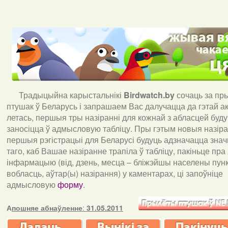
Традыцыйна карыстальнікі
Birdwatch
.
by
сочаць за пр
птушак ў Беларусь і запрашаем Вас далучацца да гэтай акц
летась, першыя тры назіранні для кожнай з абласцей буд
заносіцца ў адмысловую табліцу. Пры гэтым новыя назіран
першыя рэгістрацыі для Беларусі будуць адзначацца знач
таго, каб Вашае назіранне трапіла ў табліцу, пакіньце пра
інфармацыю (від, дзень, месца – бліжэйшы населены пункт
вобласць, аўтар(ы) назірання) у каментарах, ці запоўніце
адмысловую
форму
.
А
пошняе абнаўленне
:
31.05.2011