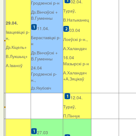
02.04.
Гродзенскі р-н
Тураў,
Дз.Вінчэўскі +
В.Гуменны
В.Натыканец
29.04.
11.04.
03.04
Івацевіцкі р-
Бераставіцкі р-
н,
Лоеўскі р-н.,
н
Дз.Кіцель+
А.Халандач
Дз.Вінчэўскі +
В.Лукшыц+
16.04
В.Гуменны
Мазырскі р-н
А.Іваноў
24.04
А.Халандач
Гродзенскі р-
+
А.Зяцікаў
н.,
Дз.Якубовіч
12.04.
Тураў,
П.Пінчук
27.03