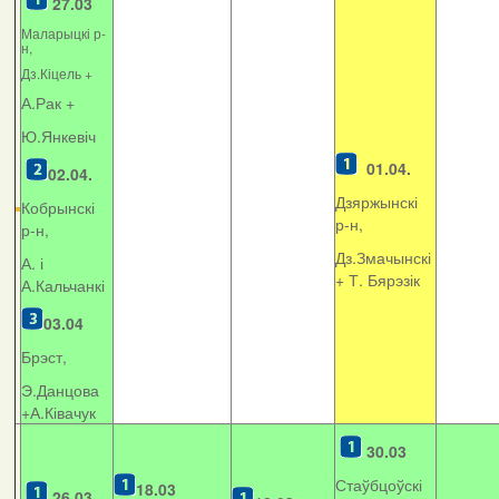
27.03
Маларыцкі р-
н,
Дз.Кіцель +
А.Рак +
Ю.Янкевіч
01.04.
02.04.
Дзяржынскі
Кобрынскі
р-н,
р-н,
Дз.Змачынскі
А. і
+
Т. Бярэзік
А.Кальчанкі
03.04
Брэст,
Э.Данцова
+А.Ківачук
30.03
Стаўбцоўскі
18.03
26.03