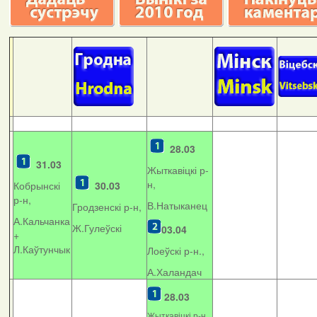
28.03
31.03
Жыткавіцкі р-
н,
Кобрынскі
30.03
р-н,
В.Натыканец
Гродзенскі р-н,
А.Кальчанка
Ж.Гулеўскі
03.04
+
Л.Каўтунчык
Лоеўскі р-н.,
А.Халандач
28.03
Жыткавіцкі р-н,