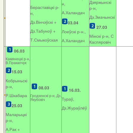
Дзяржынскі
н,
Бераставіцкі р-
р-н,
А.Халандач
н,
Дз.Змачынскі
Дз.Вінчэўскі +
03.04
27.03
Дз.Табуноў +
Лоеўскі р-н.,
Мінскі р-н, С
Т.Смыкоўская
А.Халандач
Каспяровіч
06.03
Камянецкі р-н,
В.Пракапчук
15.03
Кобрыньскі
р-н,
08.03
16.03.
Р.Шкабара
Гродзенскі р-н, Дз.
Тураў,
Якубовіч
25.03
Дз.Жураўлёў
Маларыцкі
р-н,
А.Рак +