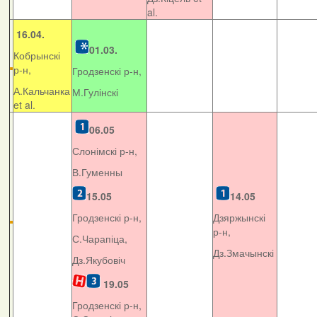
al.
16.04.
01.03.
Кобрынскі
р-н,
Гродзенскі р-н,
А.Кальчанка
М.Гулінскі
et al.
06.05
Слонімскі р-н,
В.Гуменны
15.05
14.05
Гродзенскі р-н,
Дзяржынскі
р-н,
С.Чарапіца,
Дз.Змачынскі
Дз.Якубовіч
19.05
Гродзенскі р-н,