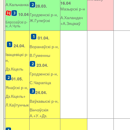
16.04
А.Кальчанка
28.03.
Мазырскі р-н
10.04
Гродзенскі р-н,
А.Халандач
Ж.Гулеўскі
Бярозаўскі р-
+
А.Зяцікаў
н, А.Чуль
01.04.
24.04.
Воранаўскі р-н,
Івацевіцкі р-
В.Гуменны
н,
23.04.
Дз.Кіцель
Гродзенскі р-н,
01.05.
С.Чарапіца
Янаўскі р-н,
24.04.
Дз.Кіцель+
Ваўкавыскі р-н,
Л.Каўтунчык
Вінчэўскія
А.+У.+Дз.