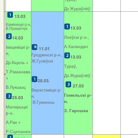
Дз.Жураўлёў
13.03
Камянецкі р-н,
13.03
В.Пракапчук
Лоеўскі р-н.,
14.03
А.Халандач
Івацевіцкі р-
11.01
н,
Гродзенскі р-н.,
13.03
Ж.Гулеўскі
Дз.Кіцель +
Тураў,
Т.Раманава
Дз.Жураўлёў
+
28.03.
27.03
В.Лукшыц
Бераставіцкі р-
Гомельскі р-
н,
25.03
н,
В.Гуменны
Маларыцкі
З. Гарошка
р-н,
А.Рак +
Р.Сцепанюк