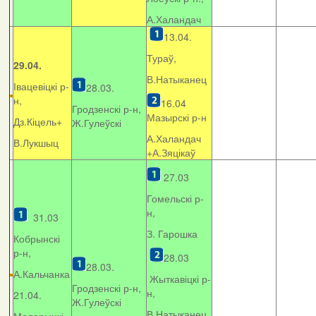
А.Халандач
13.04.
Тураў,
29.04.
В.Натыканец
Івацевіцкі р-
28.03.
н,
16.04
Гродзенскі р-н,
Мазырскі р-н
Дз.Кіцель+
Ж.Гулеўскі
А.Халандач
В.Лукшыц
+
А.Зяцікаў
27.03
Гомельскі р-
н,
31.03
З. Гарошка
Кобрынскі
р-н,
28.03
28.03.
А.Кальчанка
Жыткавіцкі р-
Гродзенскі р-н,
н,
21.04.
Ж.Гулеўскі
В.Натыканец