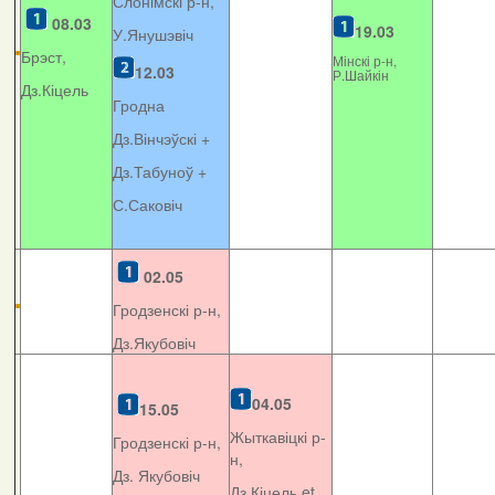
Слонімскі р-н,
08.03
19.03
У.Янушэвіч
Брэст,
Мінскі р-н,
12.03
Р.Шайкін
Дз.Кіцель
Гродна
Дз.Вінчэўскі +
Дз.Табуноў +
С.Саковіч
02.05
Гродзенскі р-н,
Дз.Якубовіч
04.05
15.05
Жыткавіцкі р-
Гродзенскі р-н,
н,
Дз. Якубовіч
Дз.Кіцель et