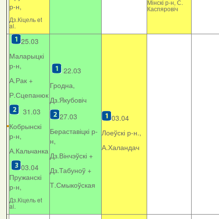
Мінскі р-н, С.
р-н,
Каспяровіч
Дз.Кіцель et
al.
25.03
Маларыцкі
р-н,
22.03
А.Рак +
Гродна,
Р.Сцепанюк
Дз.Якубовіч
31.03
27.03
03.04
Кобрынскі
Бераставіцкі р-
Лоеўскі р-н.,
р-н,
н,
А.Халандач
А.Кальчанка
Дз.Вінчэўскі +
03.04
Дз.Табуноў +
Пружанскі
Т.Смыкоўская
р-н,
Дз.Кіцель et
al.