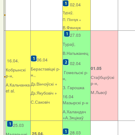
02.04
Тураў,
П. Пінчук +
В.Фянчук
27.03
Тураў,
В.Натыканец
06.04
16.04.
02.04
01.05
Бераставіцкі р-
Кобрынскі
Гомельскі р-
н.,
р-н,
Стаўбцоўскі
н,
р-н,
Дз.Вінчэўскі +
А.Кальчанка
З. Гарошка
et al.
М.Львоў
Дз.Якубовіч +
16.04
С.Саковіч
Мазырскі р-н
А.Халандач
+
А.Зяцікаў
25.03
28.03
25.04.
Маларыцкі