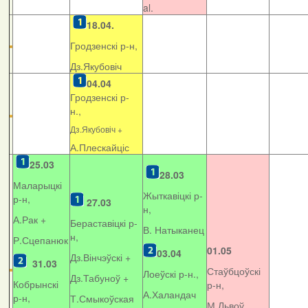
al.
18.04.
Гродзенскі р-н,
Дз.Якубовіч
04.04
Гродзенскі р-
н.,
Дз.Якубовіч +
А.Плескайціс
25.03
28.03
Маларыцкі
Жыткавіцкі р-
р-н,
27.03
н,
А.Рак +
Бераставіцкі р-
В. Натыканец
н,
Р.Сцепанюк
01.05
03.04
Дз.Вінчэўскі +
31.03
Стаўбцоўскі
Лоеўскі р-н.,
Дз.Табуноў +
Кобрынскі
р-н,
А.Халандач
р-н,
Т.Смыкоўская
М.Львоў