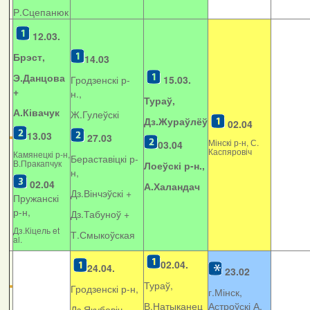
Р.Сцепанюк
12.03.
Брэст,
14.03
Э.Данцова
Гродзенскі р-
15.03.
+
н.,
Тураў,
А.Ківачук
Ж.Гулеўскі
Дз.Жураўлёў
02.04
13.03
27.03
Мінскі р-н, С.
03.04
Каспяровіч
Камянецкі р-н,
Бераставіцкі р-
В.Пракапчук
Лоеўскі р-н.,
н,
02.04
А.Халандач
Дз.Вінчэўскі +
Пружанскі
р-н,
Дз.Табуноў +
Дз.Кіцель et
Т.Смыкоўская
al.
02.04.
24.04.
23.02
Тураў,
Гродзенскі р-н,
г.Мінск,
В.Натыканец
Астроўскі А.
Дз.Якубовіч