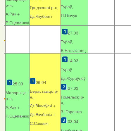
р-н,
Тураў,
Гродзенскі р-н,
А.Рак +
П.Пінчук
Дз.Якубовіч
Р.Сцепанюк
27.03
Тураў,
В.Натыканец
14.03.
Тураў
Дз.Жураўлёў
06.04
25.03
27.03
Бераставіцкі р-
Маларыцкі
н.,
Гомельскі р-
р-н,
н,
Дз.Вінчэўскі +
А.Рак +
З. Гарошка
Дз.Якубовіч +
Р.Сцепанюк
03.04
С.Саковіч
Лоеўскі р-н.,