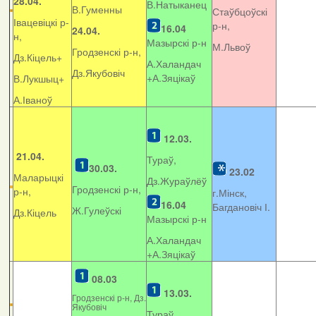
28.04.
В.Натыканец
В.Гуменны
Стаўбцоўскі
Івацевіцкі р-
р-н,
16.04
24.04.
н,
Мазырскі р-н
М.Львоў
Гродзенскі р-н,
Дз.Кіцель+
А.Халандач
Дз.Якубовіч
+
А.Зяцікаў
В.Лукшыц+
А.Іваноў
12.03.
21.04.
Тураў,
30.03.
23.02
Маларыцкі
Дз.Жураўлёў
Гродзенскі р-н,
р-н,
г.Мінск,
16.04
Багдановіч І.
Ж.Гулеўскі
Дз.Кіцель
Мазырскі р-н
А.Халандач
+
А.Зяцікаў
08.03
13.03.
Гродзенскі р-н, Дз.
Якубовіч
Тураў,