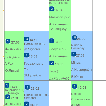
В. Натыканец
16.04
Мазырскі р-н:
А.Халандач
+
А. Зяцікаў
26.02
16.01
13.03
27.03
Гродзенскі р-н.,
Мінск, А.
Несцераў
Маларыцкі р-
Лоеўскі р-н.,
Дз.Якубовіч
н,
27.03
А.Халандач
13.03
Дз.Кіцель +
Мінск,
А.Рак +
Гродзенскі р-
13.03.
н.,
А.Несцераў +
Ю.Янкевіч
Тураў,
Ж.Гулеўскі
В.Юрко
Дз.Жураўлёў
13.03
12.03
26.02
Кобрынскі р-н,
Я. Мальчук
г. Мінск
Гродзенскі р-н, Дз.
Якубовіч
27.03
С. Каспяровіч
Маларыцкі р-
04.03.
01.05