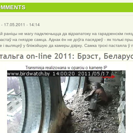
OMMENTS
- 17.05.2011 - 14:14
й раніцы не магу падключыцца да відэапатоку на гарадзенскім гняз
застаў на гняздзе самца. Аднак ён не доўга пасядзеў - як толькі пр
е і выляцеў у бліжэйшую да камеры дзірку. Самка трохі пастаяла ў п
r
)