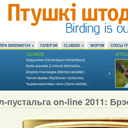
ПРА BIRDWATCH
ГАЛЕРЭЯ
CLUB200
ФОРУМ
СПІСЫ П
CLUB200
АПОШ
Хадулачнік (Himantopus himantopus)
Кулік-гразевік (Limicola falcinellus…
Шчурка-пчалаедка (Merops apiaster)
Чапля-кваква (Nycticorax nycticorax)
Чырвонаваллёвы гагач (Gavia stellata…
л-пустальга on-line 2011: Бр