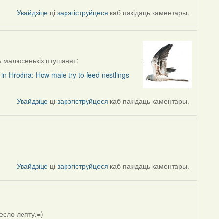
Увайдзіце
ці
зарэгіструйцеся
каб пакідаць каментары.
ь малюсенькіх птушанят:
in Hrodna: How male try to feed nestlings
Увайдзіце
ці
зарэгіструйцеся
каб пакідаць каментары.
Увайдзіце
ці
зарэгіструйцеся
каб пакідаць каментары.
есло лепту.=)