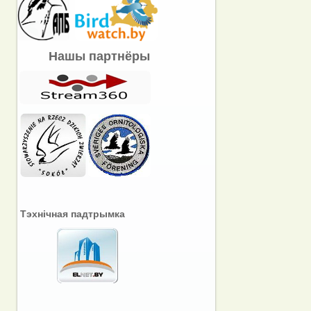
Нашы партнёры
Тэхнічная падтрымка