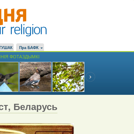
ТУШАК
Пра БАФК
НІЯ ФОТАЗДЫМКІ
эст, Беларусь