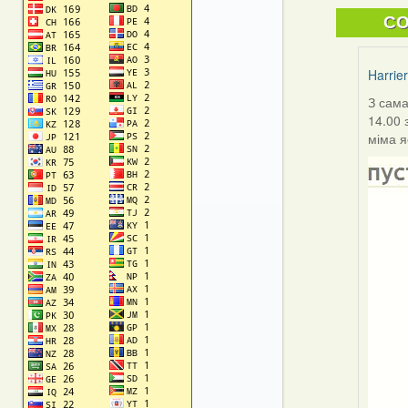
C
Harrier
З сама
In
14.00 
reply
міма я
to
by
I
Feathe
(госць