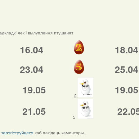
адкладкі яек і вылуплення птушанят
16.04
18.04
23.04
25.04
19.05
19.05
2.
21.05
22.0
5.
і
зарэгіструйцеся
каб пакідаць каментары.