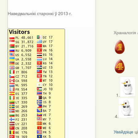
Наведвальнікі старонкі ў 2013 г.
Храналогія 
1.
4.
Увайдзіце
ц