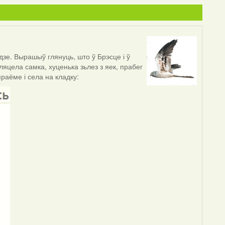
дзе. Вырашыў глянуць, што ў Брэсце і ў
ыляцела самка, хуценька зьлез з яек, прабег
раёме і села на кладку: