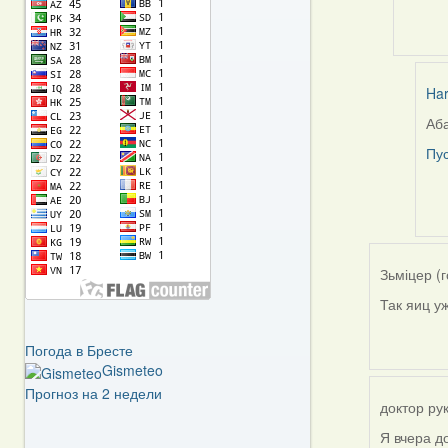
Har
Аба
In
rep
Пус
to
by
Har
Зьміцер (г
Так яиц у
Погода в Бресте
Gismeteo
Прогноз на 2 недели
доктор рук
Я вчера д