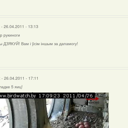
- 26.04.2011 - 13:13
р рукиноги
ы ДЗЯКУЙ! Вам і ўсім іншым за дапамогу!
ги
)
t
- 26.04.2011 - 17:11
ладке 5 яиц!
ly
rier