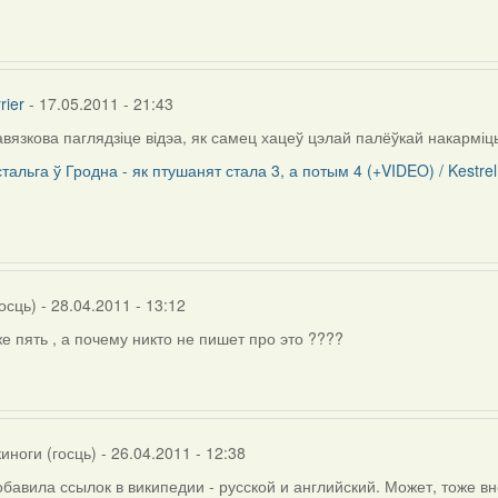
rier
- 17.05.2011 - 21:43
вязкова паглядзіце відэа, як самец хацеў цэлай палёўкай накарміц
ly
тальга ў Гродна - як птушанят стала 3, а потым 4 (+VIDEO) / Kestrel 
rier
осць)
- 28.04.2011 - 13:12
же пять , а почему никто не пишет про это ????
иноги (госць)
- 26.04.2011 - 12:38
обавила ссылок в википедии - русской и английский. Может, тоже вн