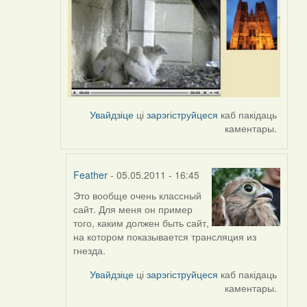
Увайдзіце
ці
зарэгіструйцеся
каб пакідаць
каментары.
Feather
- 05.05.2011 - 16:45
Это вообще очень классный
In
сайт. Для меня он пример
reply
того, каким должен быть сайт,
to
на котором показывается трансляция из
by
гнезда.
Harrier
Увайдзіце
ці
зарэгіструйцеся
каб пакідаць
каментары.