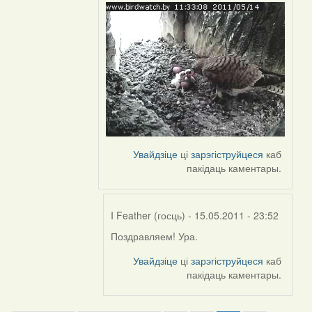
Feather
Увайдзіце
ці
зарэгіструйцеся
каб
пакідаць каментары.
I Feather (госць)
- 15.05.2011 - 23:52
Поздравляем! Ура.
In
reply
Увайдзіце
ці
зарэгіструйцеся
каб
to
пакідаць каментары.
by
Harrier
Pagination