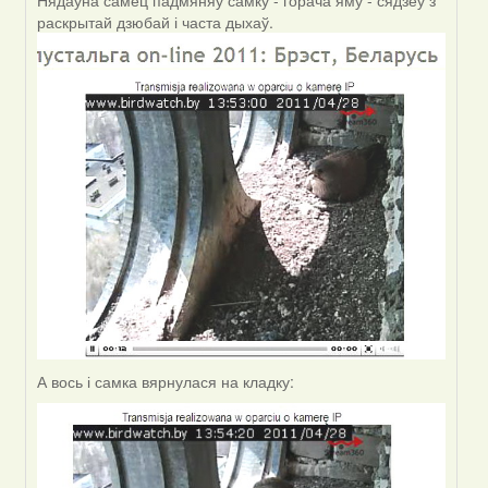
Нядаўна самец падмяняў самку - горача яму - сядзеў з
Зьміцер
раскрытай дзюбай і часта дыхаў.
(госць)
А вось і самка вярнулася на кладку: