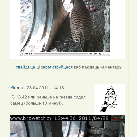
Увайдзіце
ці
зарэгіструйцеся
каб пакідаць каментары.
Sirena
- 28.04.2011 - 14:18
C 13.42 или раньше на гнезде сидел
In
самец (больше 10 минут).
reply
to
by
Зьміцер
(госць)