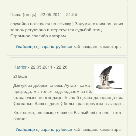
Паша (госць)
- 22.05.2011 - 21:54
случайно наткнулся на ссылку ) Задумка отличная, доча
In
теперь регулярно интересуется судьбой птиц.
reply
Огромное спасибо авторам.
to
by
Увайдзіце
ці
зарэгіструйцеся
каб пакідаць каментары.
Юлия
(госць)
Harrier
- 22.05.2011 - 22:20
2Паша
In
reply
Дзякуй за добрыя словы. Аўтар - сама
to
прырода, мы толькі падглядваем за ёй,
by
стараючыся не шкодзіць. Было б цікава даведацца пра
Паша
ўражаньні Вашы і дачкі ў больш разгорнутым выглядзе.
(госць)
Калі ласка, напішыце яшчэ як Вы выйшлі на нас - гэта
важна!
Увайдзіце
ці
зарэгіструйцеся
каб пакідаць каментары.