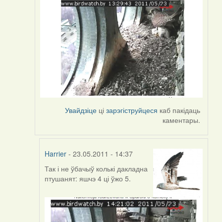
Увайдзіце
ці
зарэгіструйцеся
каб пакідаць
каментары.
Harrier
- 23.05.2011 - 14:37
Так і не ўбачыў колькі дакладна
In
птушанят: яшчэ 4 ці ўжо 5.
reply
to
by
Harrier