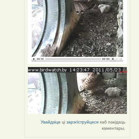
Увайдзіце
ці
зарэгіструйцеся
каб пакідаць
каментары.