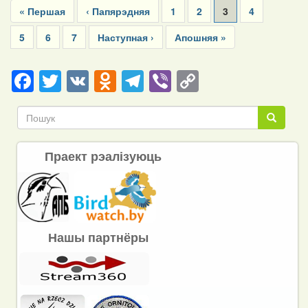
First
« Першая
Previous
‹ Папярэдняя
Page
1
Page
2
Current
3
Page
4
page
page
page
Page
5
Page
6
Page
7
Next
Наступная ›
Last
Апошняя »
page
page
Facebook
Twitter
VK
Odnoklassniki
Telegram
Viber
Copy
Link
Пошук
Пошук
Праект рэалізуюць
Нашы партнёры