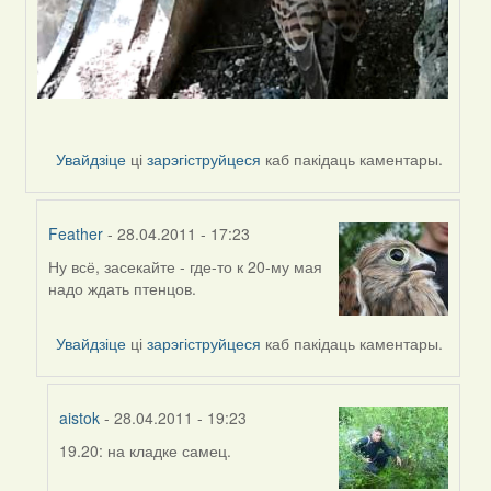
Увайдзіце
ці
зарэгіструйцеся
каб пакідаць каментары.
Feather
- 28.04.2011 - 17:23
Ну всё, засекайте - где-то к 20-му мая
In
надо ждать птенцов.
reply
to
by
Увайдзіце
ці
зарэгіструйцеся
каб пакідаць каментары.
Sirena
aistok
- 28.04.2011 - 19:23
19.20: на кладке самец.
In
reply