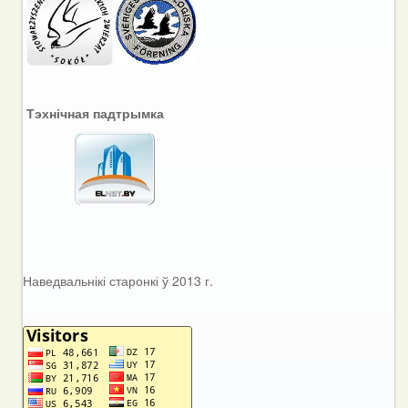
Тэхнічная падтрымка
Наведвальнікі старонкі ў 2013 г.