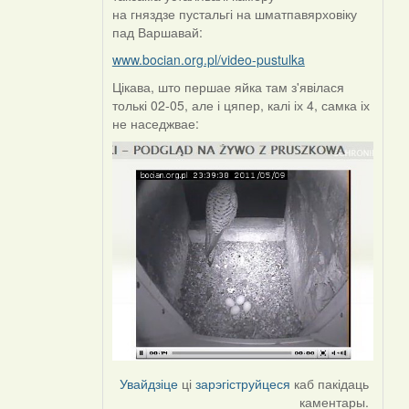
by
на гняздзе пустальгі на шматпавярховіку
Harrier
пад Варшавай:
www.bocian.org.pl/video-pustulka
Цікава, што першае яйка там з'явілася
толькі 02-05, але і цяпер, калі іх 4, самка іх
не наседжвае:
Увайдзіце
ці
зарэгіструйцеся
каб пакідаць
каментары.