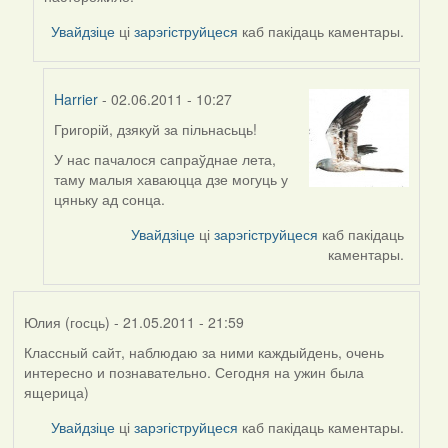
by
Григорій
Увайдзіце
ці
зарэгіструйцеся
каб пакідаць каментары.
(госць)
Harrier
- 02.06.2011 - 10:27
Григорій, дзякуй за пільнасьць!
In
reply
У нас пачалося сапраўднае лета,
to
таму малыя хаваюцца дзе могуць у
by
цяньку ад сонца.
Григорій
Увайдзіце
ці
зарэгіструйцеся
каб пакідаць
(госць)
каментары.
Юлия (госць)
- 21.05.2011 - 21:59
Классный сайт, наблюдаю за ними каждыйдень, очень
интересно и познавательно. Сегодня на ужин была
ящерица)
Увайдзіце
ці
зарэгіструйцеся
каб пакідаць каментары.