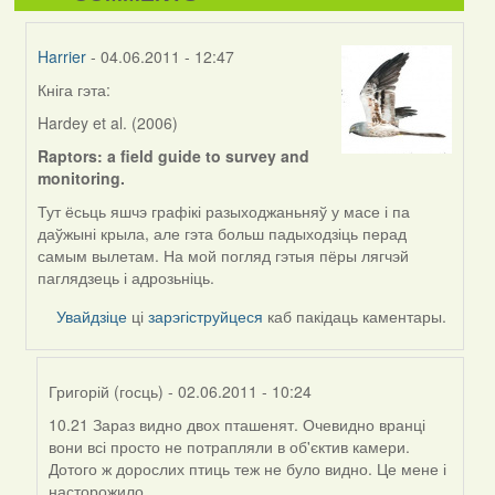
Harrier
- 04.06.2011 - 12:47
Кніга гэта:
In
reply
Hardey et al. (2006)
to
Raptors: a field guide to survey and
by
monitoring.
I
Feather
Тут ёсьць яшчэ графікі разыходжаньняў у масе і па
(госць)
даўжыні крыла, але гэта больш падыходзіць перад
самым вылетам. На мой погляд гэтыя пёры лягчэй
паглядзець і адрозьніць.
Увайдзіце
ці
зарэгіструйцеся
каб пакідаць каментары.
Григорій (госць)
- 02.06.2011 - 10:24
10.21 Зараз видно двох пташенят. Очевидно вранці
In
вони всі просто не потрапляли в об'єктив камери.
reply
Дотого ж дорослих птиць теж не було видно. Це мене і
to
насторожило.