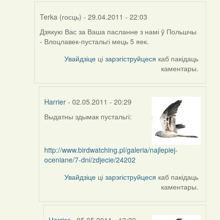
Terka (госць)
- 29.04.2011 - 22:03
Дзякую Вас за Ваша пасланне з намі ў Польшчы
In
- Влоцлавек-пустальгі мець 5 яек.
reply
to
Увайдзіце
ці
зарэгіструйцеся
каб пакідаць
by
каментары.
aistok
Harrier
- 02.05.2011 - 20:29
Выдатны здымак пустальгі:
In
reply
to
http://www.birdwatching.pl/galeria/najlepiej-
by
oceniane/7-dni/zdjecie/24202
Terka
(госць)
Увайдзіце
ці
зарэгіструйцеся
каб пакідаць
каментары.
Harrier
- 05.05.2011 - 13:39