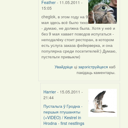
Feather
- 11.05.2011 -
15:05
cheglok
, в этом году на 9
In
мая здесь всё было тихо
reply
- думаю, не должна была. Хотя у неё и
to
без 9 мая хавает поводов испугаться -
by
неподалёку стоит ресторан, в котором
Harrier
есть услуга заказа фейерверка, и она
популярна среди посетителей:) Думаю,
пустельги привыкли)
Увайдзіце
ці
зарэгіструйцеся
каб
пакідаць каментары.
Harrier
- 15.05.2011 -
21:44
Пустальга ў Гродна -
In
першыя птушаняты
reply
(+VIDEO) / Kestrel in
to
Hrodna - first nestlings
by