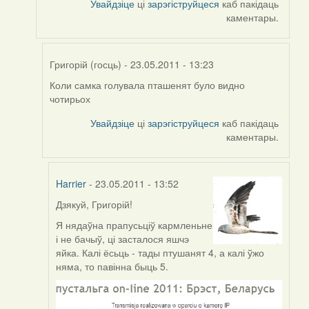
Увайдзіце
ці
зарэгіструйцеся
каб пакідаць
каментары.
Григорій (госць)
- 23.05.2011 - 13:23
Коли самка голувала пташенят було видно
In
чотирьох
reply
to
Увайдзіце
ці
зарэгіструйцеся
каб пакідаць
by
каментары.
Harrier
Harrier
- 23.05.2011 - 13:52
Дзякуй,
Григорій!
In
reply
Я нядаўна прапусьціў кармленьне
to
і не бачыў, ці засталося яшчэ
by
яйка. Калі ёсьць - тады птушанят 4, а калі ўжо
Григорій
няма, то павінна быць 5.
(госць)