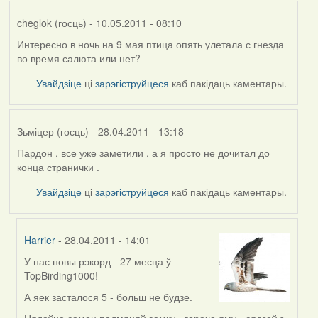
cheglok (госць)
- 10.05.2011 - 08:10
Интересно в ночь на 9 мая птица опять улетала с гнезда
во время салюта или нет?
Увайдзіце
ці
зарэгіструйцеся
каб пакідаць каментары.
Зьміцер (госць)
- 28.04.2011 - 13:18
Пардон , все уже заметили , а я просто не дочитал до
конца странички .
Увайдзіце
ці
зарэгіструйцеся
каб пакідаць каментары.
Harrier
- 28.04.2011 - 14:01
У нас новы рэкорд - 27 месца ў
In
TopBirding1000!
reply
to
А яек засталося 5 - больш не будзе.
by