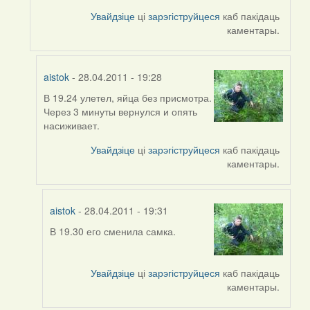
to
Увайдзіце
ці
зарэгіструйцеся
каб пакідаць
by
каментары.
Feather
aistok
- 28.04.2011 - 19:28
В 19.24 улетел, яйца без присмотра.
In
Через 3 минуты вернулся и опять
reply
насиживает.
to
by
Увайдзіце
ці
зарэгіструйцеся
каб пакідаць
aistok
каментары.
aistok
- 28.04.2011 - 19:31
В 19.30 его сменила самка.
In
reply
to
Увайдзіце
ці
зарэгіструйцеся
каб пакідаць
by
каментары.
aistok