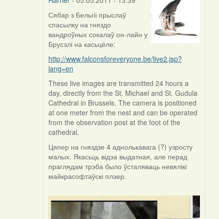
Сябар з Бельгіі прыслаў
In
спасылку на гняздо
reply
вандроўных сокалаў он-лайн у
to
Брусэлі на касьцёле:
by
Harrier
http://www.falconsforeveryone.be/live2.jsp?
lang=en
These live images are transmitted 24 hours a
day, directly from the St. Michael and St. Gudula
Cathedral in Brussels. The camera is positioned
at one meter from the nest and can be operated
from the observation post at the foot of the
cathedral.
Цяпер на гняздзе 4 аднолькавага (?) узросту
малых. Якасьць відэа выдатная, але перад
праглядам трэба было ўсталяваць невялікі
майкрасофтаўскі плэер.