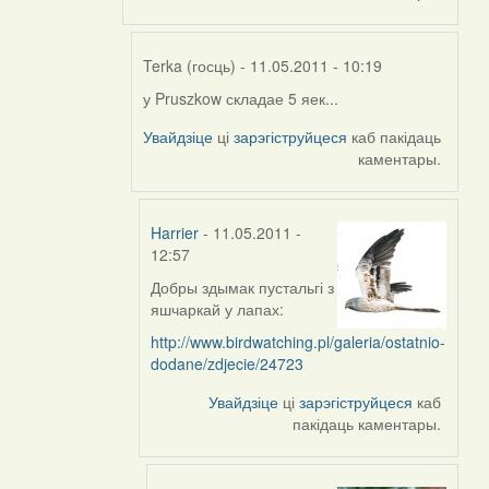
Terka (госць)
- 11.05.2011 - 10:19
у Pruszkow складае 5 яек...
In
reply
Увайдзіце
ці
зарэгіструйцеся
каб пакідаць
to
каментары.
by
Harrier
Harrier
- 11.05.2011 -
12:57
Добры здымак пустальгі з
In
яшчаркай у лапах:
reply
to
http://www.birdwatching.pl/galeria/ostatnio-
by
dodane/zdjecie/24723
Terka
Увайдзіце
ці
зарэгіструйцеся
каб
(госць)
пакідаць каментары.