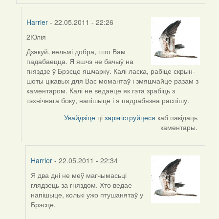
Harrier
- 22.05.2011 - 22:26
2Юлія
In
reply
Дзякуй, вельмі добра, што Вам
to
падабаецца. Я яшчэ не бачыў на
by
гняздзе ў Брэсце яшчарку. Калі ласка, рабіце скрын-
Harrier
шоты цікавых для Вас момантаў і змяшчайце разам з
каментаром. Калі не ведаеце як гэта зрабіць з
тэхнічнага боку, напішыце і я падрабязна распішу.
Увайдзіце
ці
зарэгіструйцеся
каб пакідаць
каментары.
Harrier
- 22.05.2011 - 22:34
Я два дні не меў магчымасьці
In
глядзець за гняздом. Хто ведае -
reply
напішыце, колькі ужо птушанятаў у
to
Брэсце.
by
Harrier