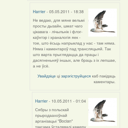
Harrier
- 05.05.2011 - 18:38
Не ведаю, для мяне вельмі
In
просты дызайн, шмат чаго
reply
цікавага - лічыльнік і флэг-
to
каўнтэр і храналогія яек -
by
тое, што ёсьць напрыклад у нас - там няма.
Feather
Няма і каментароў пад трансляцыяй. Так
што варта прыглядацца да працы і
дасягненьняў іншых, але браць з іх лепшае,
а не ўсё.
Увайдзіце
ці
зарэгіструйцеся
каб пакідаць
каментары.
Harrier
- 10.05.2011 - 01:04
Сябры з польскай
In
прыродаахоўнай
reply
арганізацыі "Bocian"
to
таксама ўсталявалі камеру