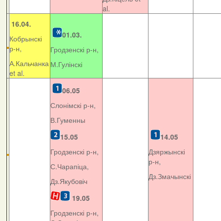
al.
16.04.
01.03.
Кобрынскі
р-н,
Гродзенскі р-н,
А.Кальчанка
М.Гулінскі
et al.
06.05
Слонімскі р-н,
В.Гуменны
15.05
14.05
Гродзенскі р-н,
Дзяржынскі
р-н,
С.Чарапіца,
Дз.Змачынскі
Дз.Якубовіч
19.05
Гродзенскі р-н,