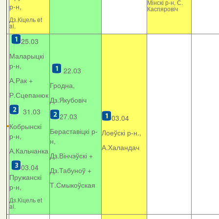
Мінскі р-н, С.
р-н,
Каспяровіч
Дз.Кіцель et
al.
25.03
Маларыцкі
р-н,
22.03
А.Рак +
Гродна,
Р.Сцепанюк
Дз.Якубовіч
31.03
27.03
03.04
Кобрынскі
Бераставіцкі р-
Лоеўскі р-н.,
р-н,
н,
А.Халандач
А.Кальчанка
Дз.Вінчэўскі +
03.04
Дз.Табуноў +
Пружанскі
Т.Смыкоўская
р-н,
Дз.Кіцель et
al.