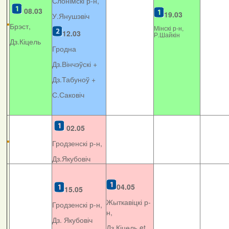
Слонімскі р-н,
08.03
19.03
У.Янушэвіч
Брэст,
Мінскі р-н,
12.03
Р.Шайкін
Дз.Кіцель
Гродна
Дз.Вінчэўскі +
Дз.Табуноў +
С.Саковіч
02.05
Гродзенскі р-н,
Дз.Якубовіч
04.05
15.05
Жыткавіцкі р-
Гродзенскі р-н,
н,
Дз. Якубовіч
Дз.Кіцель et