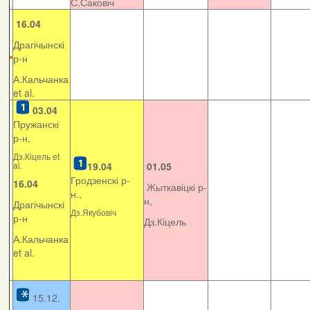
С.Саковіч
16.04
Драгічынскі
р-н
А.Кальчанка
et al.
03.04
Пружанскі
р-н,
Дз.Кіцель et
al.
19.04
01.05
Гродзенскі р-
16.04
Жыткавіцкі р-
н.,
н,
Драгічынскі
Дз.Якубовіч
р-н
Дз.Кіцель
А.Кальчанка
et al.
15.12.