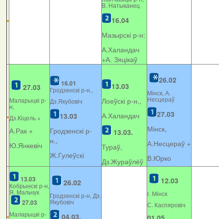
В. Натыканец
16.04
Мазырскі р-н:
А.Халандач
+
А. Зяцікаў
26.02
16.01
13.03
27.03
Гродзенскі р-н.,
Мінск, А.
Несцераў
Маларыцкі р-
Лоеўскі р-н.,
Дз.Якубовіч
н,
27.03
А.Халандач
13.03
Дз.Кіцель +
Мінск,
А.Рак +
Гродзенскі р-
13.03.
н.,
А.Несцераў +
Ю.Янкевіч
Тураў,
Ж.Гулеўскі
В.Юрко
Дз.Жураўлёў
13.03
12.03
26.02
Кобрынскі р-н,
Я. Мальчук
г. Мінск
Гродзенскі р-н, Дз.
Якубовіч
27.03
С. Каспяровіч
Маларыцкі р-
04.03.
01.05