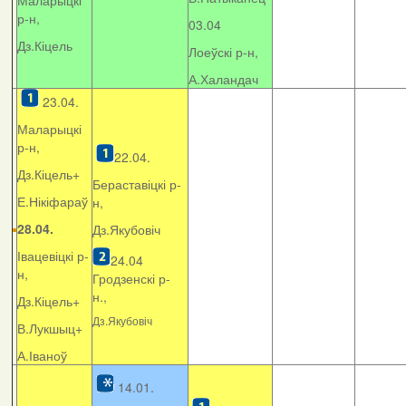
Маларыцкі
р-н,
03.04
Дз.Кіцель
Лоеўскі р-н,
А.Халандач
23.04.
Маларыцкі
р-н,
22.04.
Дз.Кіцель+
Бераставіцкі р-
Е.Нікіфараў
н,
28.04.
Дз.Якубовіч
Івацевіцкі р-
24.04
н,
Гродзенскі р-
н.,
Дз.Кіцель+
Дз.Якубовіч
В.Лукшыц+
А.Іваноў
14.01.