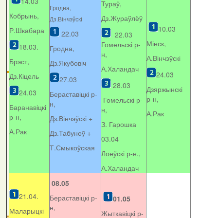
14.03
Тураў,
Гродна,
Кобрынь,
Дз.Жураўлёў
Дз.Вінчэўскі
10.03
Р.Шкабара
22.03
22.03
Мінск,
Гомельскі р-
18.03.
Гродна,
н,
А.Вінчэўскі
Брэст,
Дз.Якубовіч
А.Халандач
24.03
Дз.Кіцель
27.03
28.03
Дзяржынскі
24.03
Бераставіцкі р-
р-н,
Гомельскі р-
н,
Баранавіцкі
н,
А.Рак
р-н,
Дз.Вінчэўскі +
З. Гарошка
А.Рак
Дз.Табуноў +
03.04
Т.Смыкоўская
Лоеўскі р-н.,
А.Халандач
08.05
21.04.
Бераставіцкі р-
01.05
н,
Маларыцкі
Жыткавіцкі р-