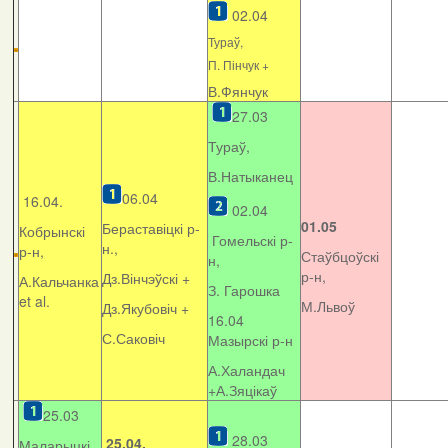
02.04
Тураў,
П. Пінчук +
В.Фянчук
27.03
Тураў,
В.Натыканец
06.04
16.04.
02.04
01.05
Бераставіцкі р-
Кобрынскі
Гомельскі р-
н.,
р-н,
Стаўбцоўскі
н,
р-н,
Дз.Вінчэўскі +
А.Кальчанка
З. Гарошка
et al.
М.Львоў
Дз.Якубовіч +
16.04
С.Саковіч
Мазырскі р-н
А.Халандач
+
А.Зяцікаў
25.03
28.03
25.04.
Маларыцкі