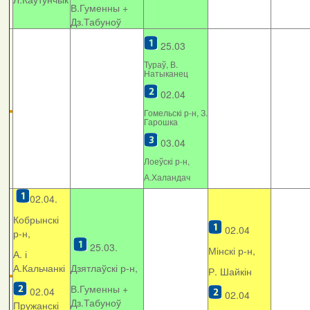
В.Гуменны +
Дз.Табуноў
25.03
Тураў, В.
Натыканец
02.04
Гомельскі р-н, З.
Гарошка
03.04
Лоеўскі р-н,
А.Халандач
02.04.
Кобрынскі
02.04
р-н,
25.03.
Мінскі р-н,
А. і
А.Кальчанкі
Дзятлаўскі р-н,
Р. Шайкін
В.Гуменны +
02.04
02.04
Дз.Табуноў
Пружанскі