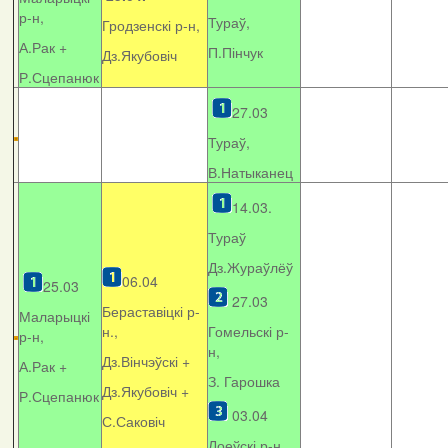
р-н,
Тураў,
Гродзенскі р-н,
А.Рак +
П.Пінчук
Дз.Якубовіч
Р.Сцепанюк
27.03
Тураў,
В.Натыканец
14.03.
Тураў
Дз.Жураўлёў
06.04
25.03
27.03
Бераставіцкі р-
Маларыцкі
н.,
Гомельскі р-
р-н,
н,
Дз.Вінчэўскі +
А.Рак +
З. Гарошка
Дз.Якубовіч +
Р.Сцепанюк
03.04
С.Саковіч
Лоеўскі р-н.,