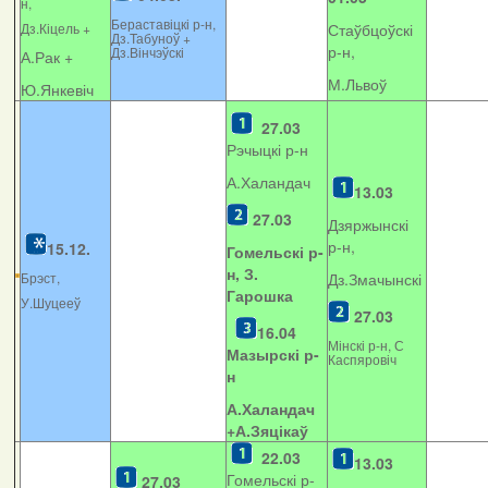
н,
Бераставіцкі р-н,
Дз.Кіцель +
Стаўбцоўскі
Дз.Табуноў +
р-н,
Дз.Вінчэўскі
А.Рак +
М.Львоў
Ю.Янкевіч
27.03
Рэчыцкі р-н
А.Халандач
13.03
27.03
Дзяржынскі
р-н,
15.12.
Гомельскі р-
н, З.
Брэст,
Дз.Змачынскі
Гарошка
У.Шуцееў
27.03
16.04
Мінскі р-н, С
Мазырскі р-
Каспяровіч
н
А.Халандач
+
А.Зяцікаў
22.03
13.03
Гомельскі р-
27.03