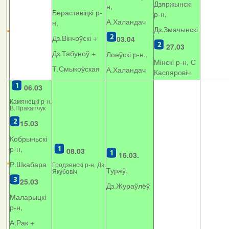
Дзяржынскі
н,
Бераставіцкі р-
р-н,
А.Халандач
н,
Дз.Змачынскі
Дз.Вінчэўскі +
03.04
27.03
Дз.Табуноў +
Лоеўскі р-н.,
Мінскі р-н, С
Т.Смыкоўская
А.Халандач
Каспяровіч
06.03
Камянецкі р-н,
В.Пракапчук
15.03
Кобрыньскі
р-н,
08.03
16.03.
Р.Шкабара
Гродзенскі р-н, Дз.
Тураў,
Якубовіч
25.03
Дз.Жураўлёў
Маларыцкі
р-н,
А.Рак +