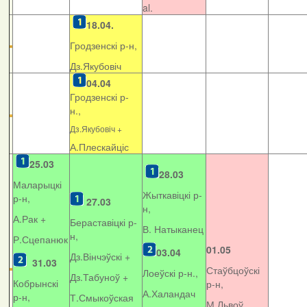
al.
18.04.
Гродзенскі р-н,
Дз.Якубовіч
04.04
Гродзенскі р-
н.,
Дз.Якубовіч +
А.Плескайціс
25.03
28.03
Маларыцкі
Жыткавіцкі р-
р-н,
27.03
н,
А.Рак +
Бераставіцкі р-
В. Натыканец
н,
Р.Сцепанюк
01.05
03.04
Дз.Вінчэўскі +
31.03
Стаўбцоўскі
Лоеўскі р-н.,
Дз.Табуноў +
Кобрынскі
р-н,
А.Халандач
р-н,
Т.Смыкоўская
М.Львоў