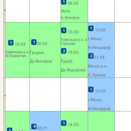
26.03
Мінcк,
А. Вінчэўскі
13.02
13.03
г.Мінск,
Гомельскі р-н, З.
20.03
Гарошка
19.03
А.Несцераў
Камянецкі р-н,
Гродна,
15.03.
В.Пракапчук
21.03.
Дз.Вінчэўскі
Тураў,
Мінскі р-н,
Дз.Жураўлёў
С.Зуёнак
13.02
г.Мінск,
А.Несцераў
14.03.
02.01.