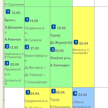
Р.Сцепанюк
12.03.
Брэст,
14.03
Э.Данцова
Гродзенскі р-
15.03.
+
н.,
Тураў,
А.Ківачук
Ж.Гулеўскі
Дз.Жураўлёў
02.04
13.03
27.03
Мінскі р-н, С.
03.04
Каспяровіч
Камянецкі р-н,
Бераставіцкі р-
В.Пракапчук
Лоеўскі р-н.,
н,
02.04
А.Халандач
Дз.Вінчэўскі +
Пружанскі
р-н,
Дз.Табуноў +
Дз.Кіцель et
Т.Смыкоўская
al.
02.04.
24.04.
23.02
Тураў,
Гродзенскі р-н,
г.Мінск,
В.Натыканец
Астроўскі А.
Дз.Якубовіч