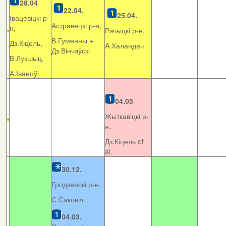
28.04
22.04.
25.04.
Івацевіцкі р-
Астравецкі р-н,
н,
Рэчыцкі р-н,
В.Гуменны +
Дз.Кіцель,
А.Халандач
Дз.Вінчэўскі
В.Лукшыц,
А.Іваноў
04.05
Жыткавіцкі р-
н,
Дз.Кіцель et
al.
30.12.
Гродзенскі р-н,
С.Саковіч
04.03.