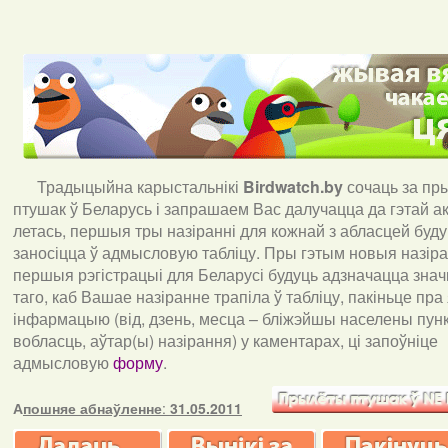
Традыцыйна карыстальнікі
Birdwatch
.
by
сочаць за пр
птушак ў Беларусь і запрашаем Вас далучацца да гэтай акц
летась, першыя тры назіранні для кожнай з абласцей буд
заносіцца ў адмысловую табліцу. Пры гэтым новыя назіран
першыя рэгістрацыі для Беларусі будуць адзначацца знач
таго, каб Вашае назіранне трапіла ў табліцу, пакіньце пра
інфармацыю (від, дзень, месца – бліжэйшы населены пункт
вобласць, аўтар(ы) назірання) у каментарах, ці запоўніце
адмысловую
форму
.
А
пошняе абнаўленне
:
31.05.2011