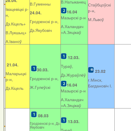
28.04.
В.Натыканец
В.Гуменны
Стаўбцоўскі
Івацевіцкі р-
р-н,
16.04
24.04.
н,
Мазырскі р-н
М.Львоў
Гродзенскі р-н,
Дз.Кіцель+
А.Халандач
Дз.Якубовіч
+
А.Зяцікаў
В.Лукшыц+
А.Іваноў
12.03.
21.04.
Тураў,
30.03.
23.02
Маларыцкі
Дз.Жураўлёў
Гродзенскі р-н,
р-н,
г.Мінск,
16.04
Багдановіч І.
Ж.Гулеўскі
Дз.Кіцель
Мазырскі р-н
А.Халандач
+
А.Зяцікаў
08.03
13.03.
Гродзенскі р-н, Дз.
Якубовіч
Тураў,