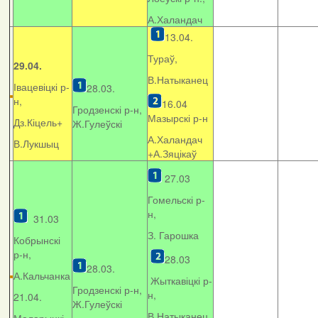
А.Халандач
13.04.
Тураў,
29.04.
В.Натыканец
Івацевіцкі р-
28.03.
н,
16.04
Гродзенскі р-н,
Мазырскі р-н
Дз.Кіцель+
Ж.Гулеўскі
А.Халандач
В.Лукшыц
+
А.Зяцікаў
27.03
Гомельскі р-
н,
31.03
З. Гарошка
Кобрынскі
р-н,
28.03
28.03.
А.Кальчанка
Жыткавіцкі р-
Гродзенскі р-н,
н,
21.04.
Ж.Гулеўскі
В.Натыканец