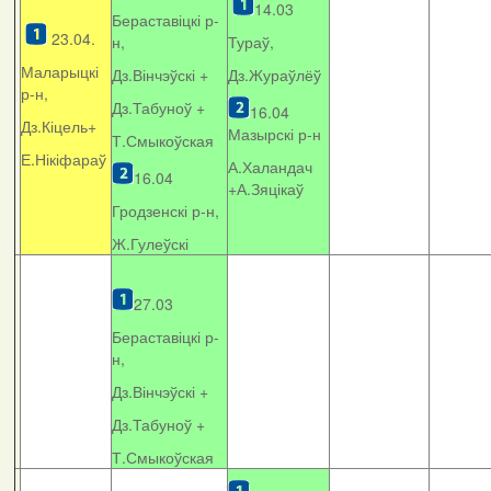
14.03
Бераставіцкі р-
23.04.
н,
Тураў,
Маларыцкі
Дз.Вінчэўскі +
Дз.Жураўлёў
р-н,
Дз.Табуноў +
16.04
Дз.Кіцель+
Мазырскі р-н
Т.Смыкоўская
Е.Нікіфараў
А.Халандач
16.04
+
А.Зяцікаў
Гродзенскі р-н,
Ж.Гулеўскі
27.03
Бераставіцкі р-
н,
Дз.Вінчэўскі +
Дз.Табуноў +
Т.Смыкоўская