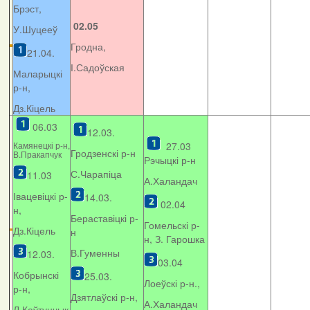
Брэст,
02.05
У.Шуцееў
Гродна,
21.04.
І.Садоўская
Маларыцкі
р-н,
Дз.Кіцель
06.03
12.03.
Камянецкі р-н,
27.03
Гродзенскі р-н
В.Пракапчук
Рэчыцкі р-н
С.Чарапіца
11.03
А.Халандач
Івацевіцкі р-
14.03.
02.04
н,
Бераставіцкі р-
Гомельскі р-
Дз.Кіцель
н
н, З. Гарошка
В.Гуменны
12.03.
03.04
Кобрынскі
25.03.
Лоеўскі р-н.,
р-н,
Дзятлаўскі р-н,
А.Халандач
Л.Каўтунчык