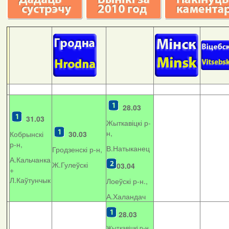
28.03
31.03
Жыткавіцкі р-
н,
Кобрынскі
30.03
р-н,
В.Натыканец
Гродзенскі р-н,
А.Кальчанка
Ж.Гулеўскі
03.04
+
Л.Каўтунчык
Лоеўскі р-н.,
А.Халандач
28.03
Жыткавіцкі р-н,