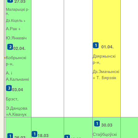
27.03
Маларыцкі р-
н,
Дз.Кіцель +
А.Рак +
Ю.Янкевіч
01.04.
02.04.
Дзяржынскі
Кобрынскі
р-н,
р-н,
Дз.Змачынскі
А. і
+
Т. Бярэзік
А.Кальчанкі
03.04
Брэст,
Э.Данцова
+А.Ківачук
30.03
Стаўбцоўскі
18.03
26.03