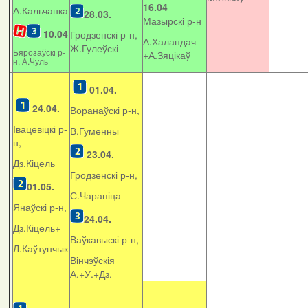
16.04
А.Кальчанка
28.03.
Мазырскі р-н
10.04
Гродзенскі р-н,
А.Халандач
Ж.Гулеўскі
Бярозаўскі р-
+
А.Зяцікаў
н, А.Чуль
01.04.
24.04.
Воранаўскі р-н,
Івацевіцкі р-
В.Гуменны
н,
23.04.
Дз.Кіцель
Гродзенскі р-н,
01.05.
С.Чарапіца
Янаўскі р-н,
24.04.
Дз.Кіцель+
Ваўкавыскі р-н,
Л.Каўтунчык
Вінчэўскія
А.+У.+Дз.