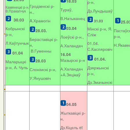
18.03
р-н,
Гродзенскі р-
Камянецкі р-н,
Тураў,
Дз.Лундышаў
В.Пракапчук
н.,
В.Натыканец
30.03
A.Храмогін
31.03
25.0
03.04
Кобрынскі
Мінскі р-н, Я.
28.03.
Пастаўск
р-н,
Сліж
р-н,
Лоеўскі р-н.,
Бераставіцкі р-
Л.Каўтунчык
01.04.
н,
Н.Якаве
А.Халандач
С.Каспяровіч
В.Гуменны
01.04
16.04
01.04.
Мазырскі р-н
28.03
Маларыцкі
р-н, А. Чуль
Дзяржынскі
А.Халандач
Слонімскі р-н,
р-н,
+
А.Зяцікаў
У.Янушэвіч
Дз.Змачынскі
04.05
Жыткавіцкі р-
н,
Дз.Кіцель et