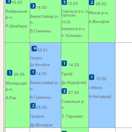
15.03
13.03
28.03
14.03
Кобрыньскі
Гомельскі р-н, З.
Мінскі р-н,
Гарошка
Бераставіцкі р-
р-н,
А.Вінчэўскі
н,
15.03
Р.Шкабара
Кармянскі р-н,
В.Гуменны
А. Xаландач
02.01.
Гродна,
14.03.
Дз.Вінчэўскі
14.03
Тураў,
26.03.
13.02
Бераставіцкі р-
Дз.Жураўлёў
Маларыцкі
г.Мінск,
н,
р-н,
27.03
А.Несцераў
В.Гуменны
А.Рак
Гомельскі р-
25.03.
н,
Гродна,
З. Гарошка
Дз.Вінчэўскі