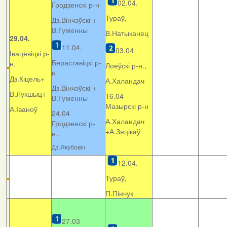
02.04.
Гродзенскі р-н
Тураў,
Дз.Вінчэўскі +
В.Гуменны
В.Натыканец
29.04.
11.04.
03.04
Івацевіцкі р-
Бераставіцкі р-
н,
Лоеўскі р-н.,
н
Дз.Кіцель+
А.Халандач
Дз.Вінчэўскі +
В.Лукшыц+
16.04
В.Гуменны
Мазырскі р-н
А.Іваноў
24.04
А.Халандач
Гродзенскі р-
+
А.Зяцікаў
н.,
Дз.Якубовіч
12.04.
Тураў,
П.Пінчук
27.03