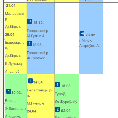
21.04.
Маларыцкі
р-н,
15.12.
Дз.Кіцель
Гродзенскі р-н,
29.04.
23.02
М.Гулінскі
г.Мінск,
Івацевіцкі р-
12.03.
Астроўскі А.
н,
Гродзенскі р-н,
Дз.Кіцель+
Ж.Гулеўскі
В.Лукшыц+
А.Іваноў
14.04
15.03.
Бераставіцкі р-
12.03.
Тураў,
н,
Брэст,
Дз.Жураўлёў
М.Гулінскі
Э.Данцова +
02.04
24.04.
А.Ківачук
Гомельскі р-н,