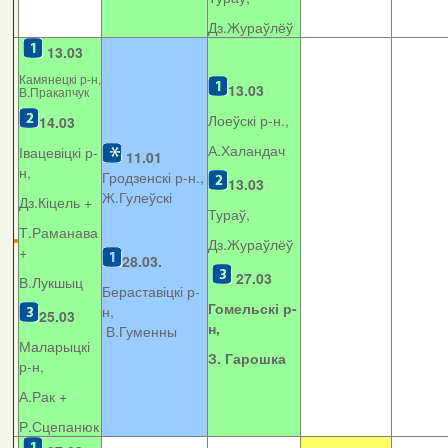
Дз.Жураўлёў
13.03
Камянецкі р-н,
13.03
В.Пракапчук
Лоеўскі р-н.,
14.03
А.Халандач
Івацевіцкі р-
11.01
н,
Гродзенскі р-н.,
13.03
Ж.Гулеўскі
Дз.Кіцель +
Тураў,
Т.Раманава
Дз.Жураўлёў
+
28.03.
27.03
В.Лукшыц
Бераставіцкі р-
Гомельскі р-
н,
25.03
н,
В.Гуменны
Маларыцкі
З. Гарошка
р-н,
А.Рак +
Р.Сцепанюк