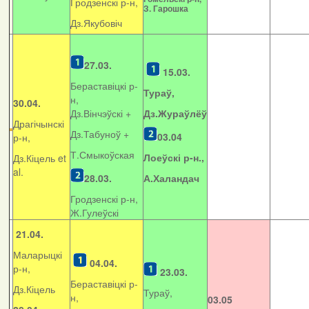
Гродзенскі р-н,
З. Гарошка
Дз.Якубовіч
27.03.
15.03.
Бераставіцкі р-
Тураў,
н,
30.04.
Дз.Вінчэўскі +
Дз.Жураўлёў
Драгічынскі
Дз.Табуноў +
03.04
р-н,
Т.Смыкоўская
Лоеўскі р-н.,
Дз.Кіцель et
al.
28.03.
А.Халандач
Гродзенскі р-н,
Ж.Гулеўскі
21.04.
Маларыцкі
04.04.
р-н,
23.03.
Бераставіцкі р-
Дз.Кіцель
Тураў,
н,
03.05