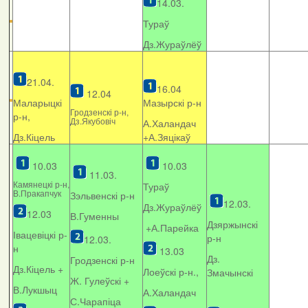
14.03.
Тураў
Дз.Жураўлёў
21.04.
16.04
12.04
Маларыцкі
Мазырскі р-н
Гродзенскі р-н,
р-н,
Дз.Якубовіч
А.Халандач
Дз.Кіцель
+
А.Зяцікаў
10.03
10.03
11.03.
Камянецкі р-н,
Тураў
В.Пракапчук
Зэльвенскі р-н
12.03.
Дз.Жураўлёў
12.03
В.Гуменны
Дзяржынскі
+А.Парейка
Івацевіцкі р-
р-н
12.03.
н
13.03
Дз.
Гродзенскі р-н
Дз.Кіцель +
Лоеўскі р-н.,
Змачынскі
Ж. Гулеўскі +
В.Лукшыц
А.Халандач
С.Чарапіца