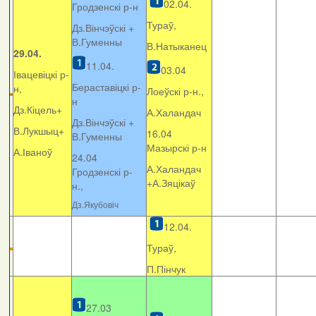
02.04.
Гродзенскі р-н
Тураў,
Дз.Вінчэўскі +
В.Гуменны
В.Натыканец
29.04.
11.04.
03.04
Івацевіцкі р-
Бераставіцкі р-
н,
Лоеўскі р-н.,
н
Дз.Кіцель+
А.Халандач
Дз.Вінчэўскі +
В.Лукшыц+
16.04
В.Гуменны
Мазырскі р-н
А.Іваноў
24.04
А.Халандач
Гродзенскі р-
+
А.Зяцікаў
н.,
Дз.Якубовіч
12.04.
Тураў,
П.Пінчук
27.03