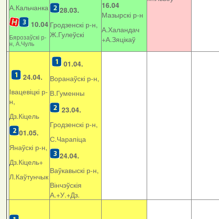
16.04
А.Кальчанка
28.03.
Мазырскі р-н
10.04
Гродзенскі р-н,
А.Халандач
Ж.Гулеўскі
Бярозаўскі р-
+
А.Зяцікаў
н, А.Чуль
01.04.
24.04.
Воранаўскі р-н,
Івацевіцкі р-
В.Гуменны
н,
23.04.
Дз.Кіцель
Гродзенскі р-н,
01.05.
С.Чарапіца
Янаўскі р-н,
24.04.
Дз.Кіцель+
Ваўкавыскі р-н,
Л.Каўтунчык
Вінчэўскія
А.+У.+Дз.