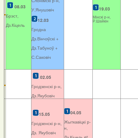
Слонімскі р-н,
08.03
19.03
У.Янушэвіч
Брэст,
Мінскі р-н,
12.03
Р.Шайкін
Дз.Кіцель
Гродна
Дз.Вінчэўскі +
Дз.Табуноў +
С.Саковіч
02.05
Гродзенскі р-н,
Дз.Якубовіч
04.05
15.05
Жыткавіцкі р-
Гродзенскі р-н,
н,
Дз. Якубовіч
Дз.Кіцель et