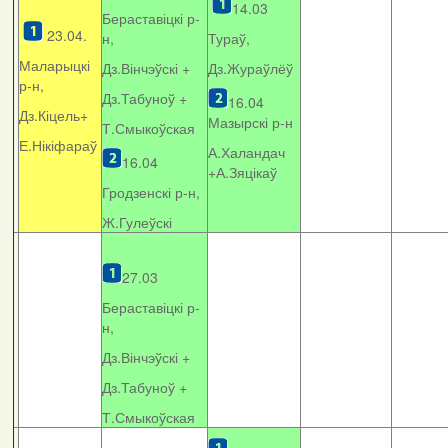
14.03
Бераставіцкі р-
23.04.
н,
Тураў,
Маларыцкі
Дз.Вінчэўскі +
Дз.Жураўлёў
р-н,
Дз.Табуноў +
16.04
Дз.Кіцель+
Мазырскі р-н
Т.Смыкоўская
Е.Нікіфараў
А.Халандач
16.04
+
А.Зяцікаў
Гродзенскі р-н,
Ж.Гулеўскі
27.03
Бераставіцкі р-
н,
Дз.Вінчэўскі +
Дз.Табуноў +
Т.Смыкоўская