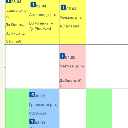
28.04
22.04.
25.04.
Івацевіцкі р-
Астравецкі р-н,
н,
Рэчыцкі р-н,
В.Гуменны +
Дз.Кіцель,
А.Халандач
Дз.Вінчэўскі
В.Лукшыц,
А.Іваноў
04.05
Жыткавіцкі р-
н,
Дз.Кіцель et
al.
30.12.
Гродзенскі р-н,
С.Саковіч
04.03.