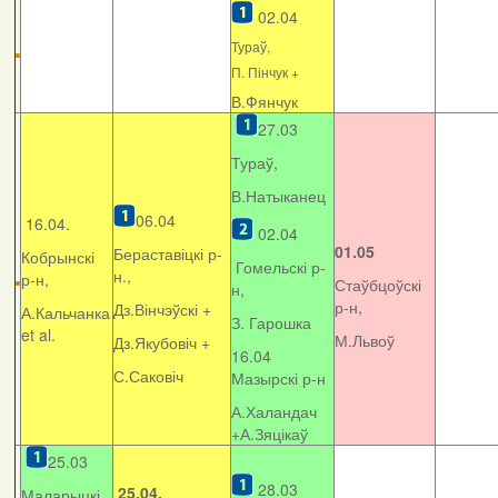
02.04
Тураў,
П. Пінчук +
В.Фянчук
27.03
Тураў,
В.Натыканец
06.04
16.04.
02.04
01.05
Бераставіцкі р-
Кобрынскі
Гомельскі р-
н.,
р-н,
Стаўбцоўскі
н,
р-н,
Дз.Вінчэўскі +
А.Кальчанка
З. Гарошка
et al.
М.Львоў
Дз.Якубовіч +
16.04
С.Саковіч
Мазырскі р-н
А.Халандач
+
А.Зяцікаў
25.03
28.03
25.04.
Маларыцкі