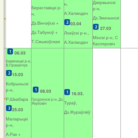
Дзяржынскі
н,
Бераставіцкі р-
р-н,
А.Халандач
н,
Дз.Змачынскі
Дз.Вінчэўскі +
03.04
27.03
Дз.Табуноў +
Лоеўскі р-н.,
Мінскі р-н, С
Т.Смыкоўская
А.Халандач
Каспяровіч
06.03
Камянецкі р-н,
В.Пракапчук
15.03
Кобрыньскі
р-н,
08.03
16.03.
Р.Шкабара
Гродзенскі р-н, Дз.
Тураў,
Якубовіч
25.03
Дз.Жураўлёў
Маларыцкі
р-н,
А.Рак +