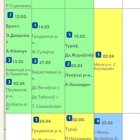
Р.Сцепанюк
12.03.
Брэст,
14.03
Э.Данцова
Гродзенскі р-
15.03.
+
н.,
Тураў,
А.Ківачук
Ж.Гулеўскі
Дз.Жураўлёў
02.04
13.03
27.03
Мінскі р-н, С.
03.04
Каспяровіч
Камянецкі р-н,
Бераставіцкі р-
В.Пракапчук
Лоеўскі р-н.,
н,
02.04
А.Халандач
Дз.Вінчэўскі +
Пружанскі
р-н,
Дз.Табуноў +
Дз.Кіцель et
Т.Смыкоўская
al.
02.04.
24.04.
23.02
Тураў,
Гродзенскі р-н,
г.Мінск,
В.Натыканец
Астроўскі А.
Дз.Якубовіч