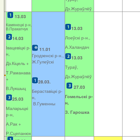
Дз.Жураўлёў
13.03
Камянецкі р-н,
13.03
В.Пракапчук
Лоеўскі р-н.,
14.03
А.Халандач
Івацевіцкі р-
11.01
н,
Гродзенскі р-н.,
13.03
Ж.Гулеўскі
Дз.Кіцель +
Тураў,
Т.Раманава
Дз.Жураўлёў
+
28.03.
27.03
В.Лукшыц
Бераставіцкі р-
Гомельскі р-
н,
25.03
н,
В.Гуменны
Маларыцкі
З. Гарошка
р-н,
А.Рак +
Р.Сцепанюк