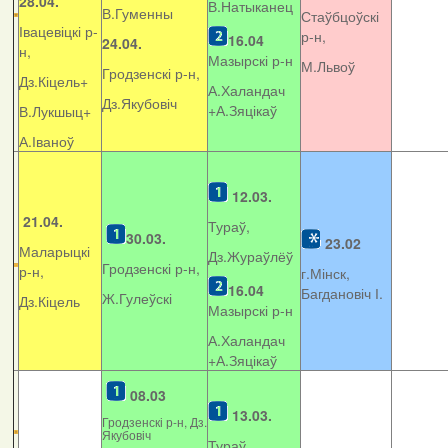
28.04.
В.Натыканец
В.Гуменны
Стаўбцоўскі
Івацевіцкі р-
р-н,
16.04
24.04.
н,
Мазырскі р-н
М.Львоў
Гродзенскі р-н,
Дз.Кіцель+
А.Халандач
Дз.Якубовіч
+
А.Зяцікаў
В.Лукшыц+
А.Іваноў
12.03.
21.04.
Тураў,
30.03.
23.02
Маларыцкі
Дз.Жураўлёў
Гродзенскі р-н,
р-н,
г.Мінск,
16.04
Багдановіч І.
Ж.Гулеўскі
Дз.Кіцель
Мазырскі р-н
А.Халандач
+
А.Зяцікаў
08.03
13.03.
Гродзенскі р-н, Дз.
Якубовіч
Тураў,