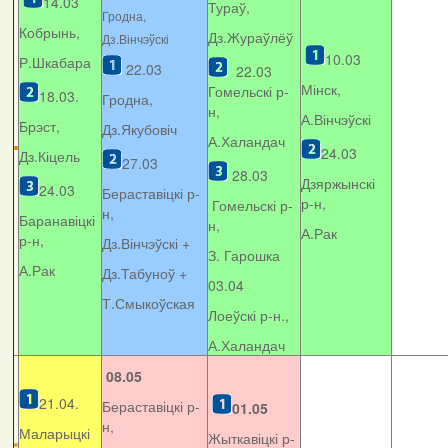
14.03
Тураў,
Гродна,
Кобрынь,
Дз.Жураўлёў
Дз.Вінчэўскі
10.03
Р.Шкабара
22.03
22.03
Мінск,
Гомельскі р-
18.03.
Гродна,
н,
А.Вінчэўскі
Брэст,
Дз.Якубовіч
А.Халандач
24.03
Дз.Кіцель
27.03
28.03
Дзяржынскі
24.03
Бераставіцкі р-
р-н,
Гомельскі р-
н,
Баранавіцкі
н,
А.Рак
р-н,
Дз.Вінчэўскі +
З. Гарошка
А.Рак
Дз.Табуноў +
03.04
Т.Смыкоўская
Лоеўскі р-н.,
А.Халандач
08.05
21.04.
Бераставіцкі р-
01.05
н,
Маларыцкі
Жыткавіцкі р-