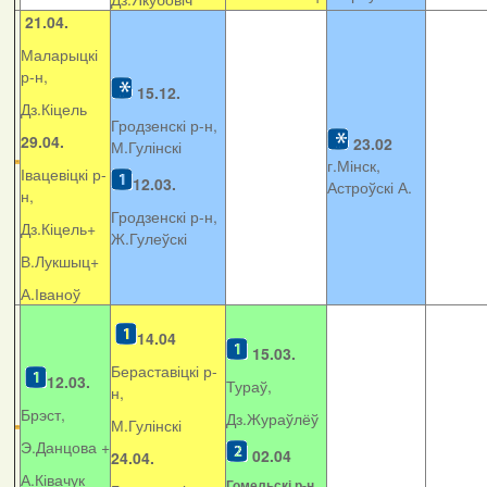
21.04.
Маларыцкі
р-н,
15.12.
Дз.Кіцель
Гродзенскі р-н,
29.04.
23.02
М.Гулінскі
г.Мінск,
Івацевіцкі р-
12.03.
Астроўскі А.
н,
Гродзенскі р-н,
Дз.Кіцель+
Ж.Гулеўскі
В.Лукшыц+
А.Іваноў
14.04
15.03.
Бераставіцкі р-
12.03.
Тураў,
н,
Брэст,
Дз.Жураўлёў
М.Гулінскі
Э.Данцова +
02.04
24.04.
А.Ківачук
Гомельскі р-н,