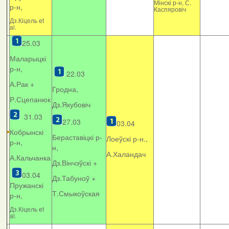
Мінскі р-н, С.
р-н,
Каспяровіч
Дз.Кіцель et
al.
25.03
Маларыцкі
р-н,
22.03
А.Рак +
Гродна,
Р.Сцепанюк
Дз.Якубовіч
31.03
27.03
03.04
Кобрынскі
Бераставіцкі р-
Лоеўскі р-н.,
р-н,
н,
А.Халандач
А.Кальчанка
Дз.Вінчэўскі +
03.04
Дз.Табуноў +
Пружанскі
Т.Смыкоўская
р-н,
Дз.Кіцель et
al.