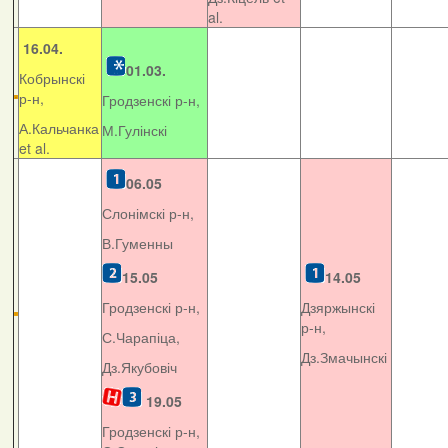
al.
16.04.
01.03.
Кобрынскі
р-н,
Гродзенскі р-н,
А.Кальчанка
М.Гулінскі
et al.
06.05
Слонімскі р-н,
В.Гуменны
15.05
14.05
Гродзенскі р-н,
Дзяржынскі
р-н,
С.Чарапіца,
Дз.Змачынскі
Дз.Якубовіч
19.05
Гродзенскі р-н,