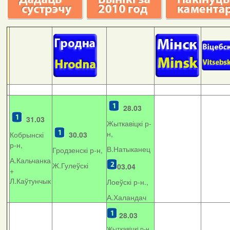
28.03
31.03
Жыткавіцкі р-
н,
Кобрынскі
30.03
р-н,
В.Натыканец
Гродзенскі р-н,
А.Кальчанка
Ж.Гулеўскі
03.04
+
Л.Каўтунчык
Лоеўскі р-н.,
А.Халандач
28.03
Жыткавіцкі р-н,