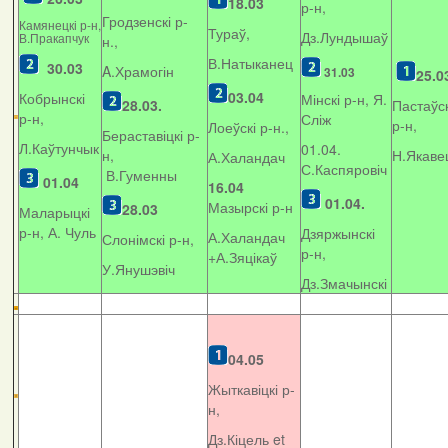
18.03
р-н,
Гродзенскі р-
Камянецкі р-н,
Тураў,
Дз.Лундышаў
В.Пракапчук
н.,
В.Натыканец
30.03
A.Храмогін
31.03
25.0
03.04
Кобрынскі
Мінскі р-н, Я.
28.03.
Пастаўск
р-н,
Сліж
р-н,
Лоеўскі р-н.,
Бераставіцкі р-
Л.Каўтунчык
01.04.
н,
Н.Якаве
А.Халандач
С.Каспяровіч
В.Гуменны
01.04
16.04
01.04.
Мазырскі р-н
28.03
Маларыцкі
р-н, А. Чуль
Дзяржынскі
А.Халандач
Слонімскі р-н,
р-н,
+
А.Зяцікаў
У.Янушэвіч
Дз.Змачынскі
04.05
Жыткавіцкі р-
н,
Дз.Кіцель et