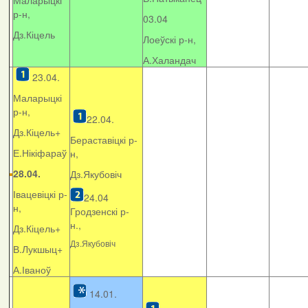
Маларыцкі
р-н,
03.04
Дз.Кіцель
Лоеўскі р-н,
А.Халандач
23.04.
Маларыцкі
р-н,
22.04.
Дз.Кіцель+
Бераставіцкі р-
Е.Нікіфараў
н,
28.04.
Дз.Якубовіч
Івацевіцкі р-
24.04
н,
Гродзенскі р-
н.,
Дз.Кіцель+
Дз.Якубовіч
В.Лукшыц+
А.Іваноў
14.01.