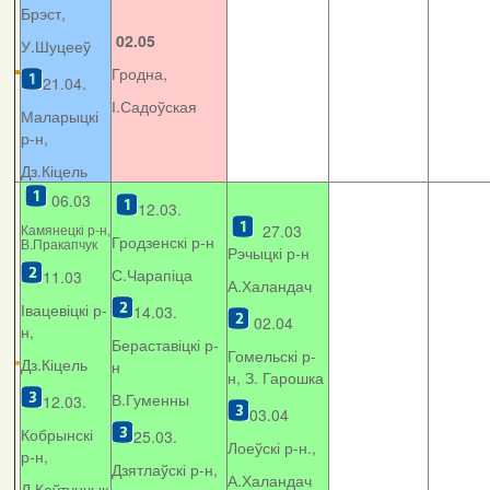
Брэст,
02.05
У.Шуцееў
Гродна,
21.04.
І.Садоўская
Маларыцкі
р-н,
Дз.Кіцель
06.03
12.03.
Камянецкі р-н,
27.03
Гродзенскі р-н
В.Пракапчук
Рэчыцкі р-н
С.Чарапіца
11.03
А.Халандач
Івацевіцкі р-
14.03.
02.04
н,
Бераставіцкі р-
Гомельскі р-
Дз.Кіцель
н
н, З. Гарошка
В.Гуменны
12.03.
03.04
Кобрынскі
25.03.
Лоеўскі р-н.,
р-н,
Дзятлаўскі р-н,
А.Халандач
Л.Каўтунчык