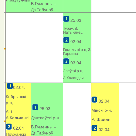
В.Гуменны +
Дз.Табуноў
25.03
Тураў, В.
Натыканец
02.04
Гомельскі р-н, З.
Гарошка
03.04
Лоеўскі р-н,
А.Халандач
02.04.
Кобрынскі
02.04
р-н,
25.03.
Мінскі р-н,
А. і
А.Кальчанкі
Дзятлаўскі р-н,
Р. Шайкін
В.Гуменны +
02.04
02.04
Дз.Табуноў
Пружанскі