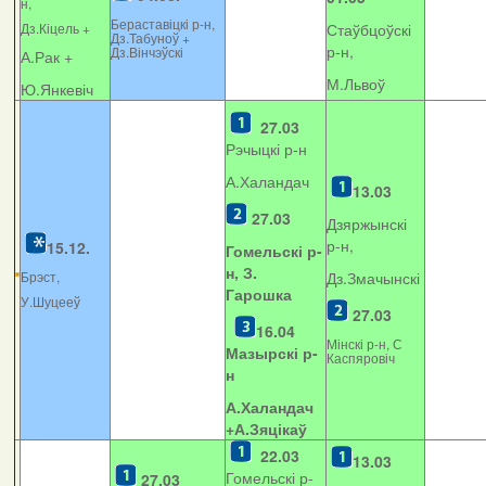
н,
Бераставіцкі р-н,
Дз.Кіцель +
Стаўбцоўскі
Дз.Табуноў +
р-н,
Дз.Вінчэўскі
А.Рак +
М.Львоў
Ю.Янкевіч
27.03
Рэчыцкі р-н
А.Халандач
13.03
27.03
Дзяржынскі
р-н,
15.12.
Гомельскі р-
н, З.
Брэст,
Дз.Змачынскі
Гарошка
У.Шуцееў
27.03
16.04
Мінскі р-н, С
Мазырскі р-
Каспяровіч
н
А.Халандач
+
А.Зяцікаў
22.03
13.03
Гомельскі р-
27.03