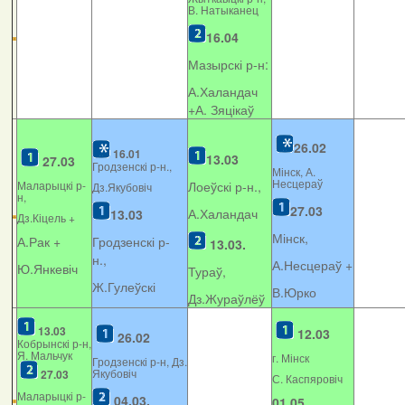
В. Натыканец
16.04
Мазырскі р-н:
А.Халандач
+
А. Зяцікаў
26.02
16.01
13.03
27.03
Гродзенскі р-н.,
Мінск, А.
Несцераў
Маларыцкі р-
Лоеўскі р-н.,
Дз.Якубовіч
н,
27.03
А.Халандач
13.03
Дз.Кіцель +
Мінск,
А.Рак +
Гродзенскі р-
13.03.
н.,
А.Несцераў +
Ю.Янкевіч
Тураў,
Ж.Гулеўскі
В.Юрко
Дз.Жураўлёў
13.03
12.03
26.02
Кобрынскі р-н,
Я. Мальчук
г. Мінск
Гродзенскі р-н, Дз.
Якубовіч
27.03
С. Каспяровіч
Маларыцкі р-
04.03.
01.05