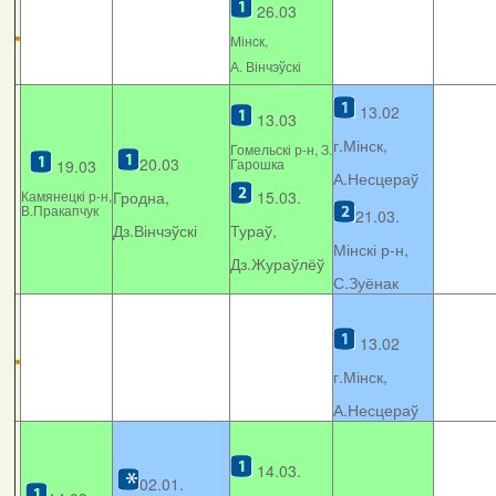
26.03
Мінcк,
А. Вінчэўскі
13.02
13.03
г.Мінск,
Гомельскі р-н, З.
20.03
Гарошка
19.03
А.Несцераў
Камянецкі р-н,
Гродна,
15.03.
В.Пракапчук
21.03.
Дз.Вінчэўскі
Тураў,
Мінскі р-н,
Дз.Жураўлёў
С.Зуёнак
13.02
г.Мінск,
А.Несцераў
14.03.
02.01.