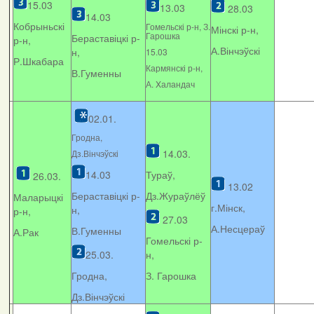
15.03
13.03
28.03
14.03
Кобрыньскі
Гомельскі р-н, З.
Мінскі р-н,
Гарошка
Бераставіцкі р-
р-н,
А.Вінчэўскі
н,
15.03
Р.Шкабара
Кармянскі р-н,
В.Гуменны
А. Xаландач
02.01.
Гродна,
14.03.
Дз.Вінчэўскі
14.03
Тураў,
26.03.
13.02
Бераставіцкі р-
Дз.Жураўлёў
Маларыцкі
г.Мінск,
н,
р-н,
27.03
А.Несцераў
В.Гуменны
А.Рак
Гомельскі р-
25.03.
н,
Гродна,
З. Гарошка
Дз.Вінчэўскі