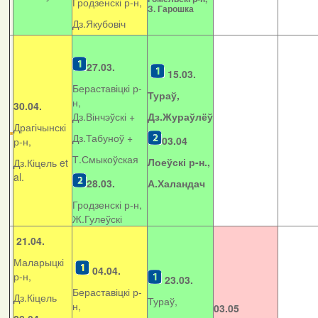
Гродзенскі р-н,
З. Гарошка
Дз.Якубовіч
27.03.
15.03.
Бераставіцкі р-
Тураў,
н,
30.04.
Дз.Вінчэўскі +
Дз.Жураўлёў
Драгічынскі
Дз.Табуноў +
03.04
р-н,
Т.Смыкоўская
Лоеўскі р-н.,
Дз.Кіцель et
al.
28.03.
А.Халандач
Гродзенскі р-н,
Ж.Гулеўскі
21.04.
Маларыцкі
04.04.
р-н,
23.03.
Бераставіцкі р-
Дз.Кіцель
Тураў,
н,
03.05