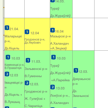
14.03.
Тураў
Дз.Жураўлёў
21.04.
16.04
12.04
Маларыцкі
Мазырскі р-н
Гродзенскі р-н,
р-н,
Дз.Якубовіч
А.Халандач
Дз.Кіцель
+
А.Зяцікаў
10.03
10.03
11.03.
Камянецкі р-н,
Тураў
В.Пракапчук
Зэльвенскі р-н
12.03.
Дз.Жураўлёў
12.03
В.Гуменны
Дзяржынскі
+А.Парейка
Івацевіцкі р-
р-н
12.03.
н
13.03
Дз.
Гродзенскі р-н
Дз.Кіцель +
Лоеўскі р-н.,
Змачынскі
Ж. Гулеўскі +
В.Лукшыц
А.Халандач
С.Чарапіца