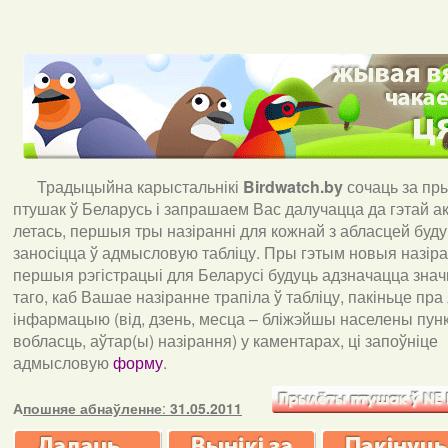
Традыцыйна карыстальнікі
Birdwatch
.
by
сочаць за пр
птушак ў Беларусь і запрашаем Вас далучацца да гэтай акц
летась, першыя тры назіранні для кожнай з абласцей буд
заносіцца ў адмысловую табліцу. Пры гэтым новыя назіран
першыя рэгістрацыі для Беларусі будуць адзначацца знач
таго, каб Вашае назіранне трапіла ў табліцу, пакіньце пра
інфармацыю (від, дзень, месца – бліжэйшы населены пункт
вобласць, аўтар(ы) назірання) у каментарах, ці запоўніце
адмысловую
форму
.
А
пошняе абнаўленне
:
31.05.2011