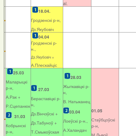
al.
18.04.
Гродзенскі р-н,
Дз.Якубовіч
04.04
Гродзенскі р-
н.,
Дз.Якубовіч +
А.Плескайціс
25.03
28.03
Маларыцкі
Жыткавіцкі р-
р-н,
27.03
н,
А.Рак +
Бераставіцкі р-
В. Натыканец
н,
Р.Сцепанюк
01.05
03.04
Дз.Вінчэўскі +
31.03
Стаўбцоўскі
Лоеўскі р-н.,
Дз.Табуноў +
Кобрынскі
р-н,
А.Халандач
р-н,
Т.Смыкоўская
М.Львоў