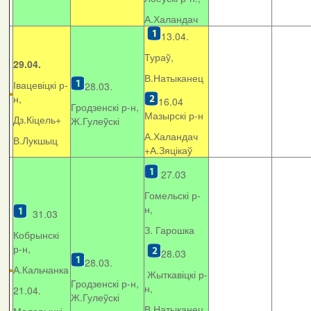
А.Халандач
13.04.
Тураў,
29.04.
В.Натыканец
Івацевіцкі р-
28.03.
н,
16.04
Гродзенскі р-н,
Мазырскі р-н
Дз.Кіцель+
Ж.Гулеўскі
А.Халандач
В.Лукшыц
+
А.Зяцікаў
27.03
Гомельскі р-
н,
31.03
З. Гарошка
Кобрынскі
р-н,
28.03
28.03.
А.Кальчанка
Жыткавіцкі р-
Гродзенскі р-н,
н,
21.04.
Ж.Гулеўскі
В.Натыканец