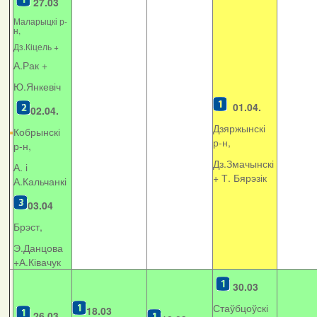
27.03
Маларыцкі р-
н,
Дз.Кіцель +
А.Рак +
Ю.Янкевіч
01.04.
02.04.
Дзяржынскі
Кобрынскі
р-н,
р-н,
Дз.Змачынскі
А. і
+
Т. Бярэзік
А.Кальчанкі
03.04
Брэст,
Э.Данцова
+А.Ківачук
30.03
Стаўбцоўскі
18.03
26.03