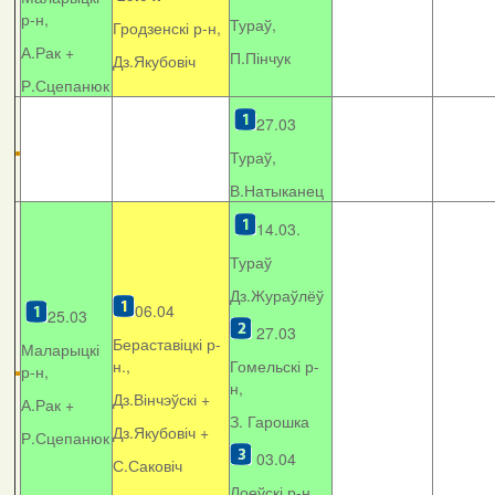
р-н,
Тураў,
Гродзенскі р-н,
А.Рак +
П.Пінчук
Дз.Якубовіч
Р.Сцепанюк
27.03
Тураў,
В.Натыканец
14.03.
Тураў
Дз.Жураўлёў
06.04
25.03
27.03
Бераставіцкі р-
Маларыцкі
н.,
Гомельскі р-
р-н,
н,
Дз.Вінчэўскі +
А.Рак +
З. Гарошка
Дз.Якубовіч +
Р.Сцепанюк
03.04
С.Саковіч
Лоеўскі р-н.,