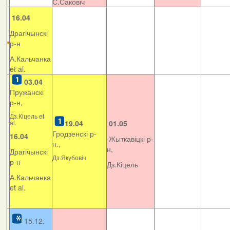
С.Саковіч
16.04
Драгічынскі
р-н
А.Кальчанка
et al.
03.04
Пружанскі
р-н,
Дз.Кіцель et
al.
19.04
01.05
Гродзенскі р-
16.04
Жыткавіцкі р-
н.,
н,
Драгічынскі
Дз.Якубовіч
р-н
Дз.Кіцель
А.Кальчанка
et al.
15.12.