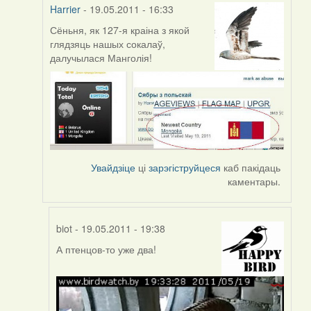
Harrier
- 19.05.2011 - 16:33
Сёньня, як 127-я краіна з якой
In
глядзяць нашых сокалаў,
reply
далучылася Манголія!
to
by
Harrier
Увайдзіце
ці
зарэгіструйцеся
каб пакідаць
каментары.
biot
- 19.05.2011 - 19:38
А птенцов-то уже два!
In
reply
to
by