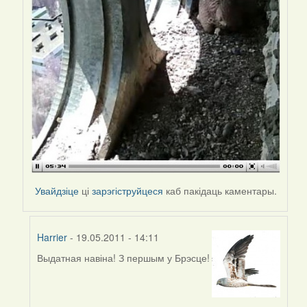
Увайдзіце
ці
зарэгіструйцеся
каб пакідаць каментары.
Harrier
- 19.05.2011 - 14:11
Выдатная навіна! З першым у Брэсце!
In
reply
to
by