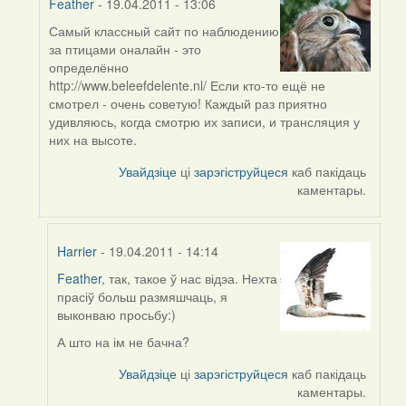
Feather
- 19.04.2011 - 13:06
Самый классный сайт по наблюдению
In
за птицами оналайн - это
reply
определённо
to
http://www.beleefdelente.nl/ Если кто-то ещё не
by
смотрел - очень советую! Каждый раз приятно
Feather
удивляюсь, когда смотрю их записи, и трансляция у
них на высоте.
Увайдзіце
ці
зарэгіструйцеся
каб пакідаць
каментары.
Harrier
- 19.04.2011 - 14:14
Feather
, так, такое ў нас відэа. Нехта
In
прасіў больш размяшчаць, я
reply
выконваю просьбу:)
to
by
А што на ім не бачна?
Feather
Увайдзіце
ці
зарэгіструйцеся
каб пакідаць
каментары.