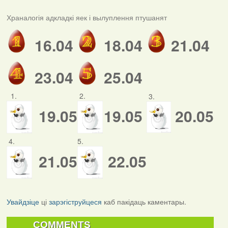
Храналогія адкладкі яек і вылуплення птушанят
16.04
18.04
21.04
23.04
25.04
1.
2.
3.
19.05
19.05
20.05
4.
5.
21.05
22.05
Увайдзіце
ці
зарэгіструйцеся
каб пакідаць каментары.
COMMENTS