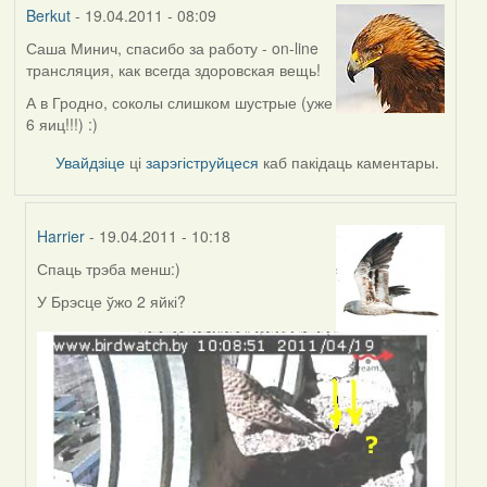
Berkut
- 19.04.2011 - 08:09
Саша Минич, спасибо за работу - on-line
трансляция, как всегда здоровская вещь!
А в Гродно, соколы слишком шустрые (уже
6 яиц!!!) :)
Увайдзіце
ці
зарэгіструйцеся
каб пакідаць каментары.
Harrier
- 19.04.2011 - 10:18
Спаць трэба менш:)
In
reply
У Брэсце ўжо 2 яйкі?
to
by
Berkut