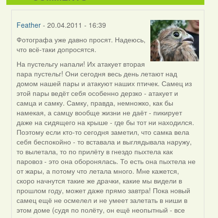
Feather
- 20.04.2011 - 16:39
Фотографа уже давно просят. Надеюсь,
In
что всё-таки допросятся.
reply
to
На пустельгу напали! Их атакует вторая
by
пара пустельг! Они сегодня весь день летают над
Harrier
домом нашей пары и атакуют наших птичек. Самец из
этой пары ведёт себя особенно дерзко - атакует и
самца и самку. Самку, правда, немножко, как бы
намекая, а самцу вообще жизни не даёт - пикирует
даже на сидящего на крыше - где бы тот ни находился.
Поэтому если кто-то сегодня заметил, что самка вела
себя беспокойно - то вставала и выглядывала наружу,
то вылетала, то по прилёту в гнездо пыхтела как
паровоз - это она оборонялась. То есть она пыхтела не
от жары, а потому что летала много. Мне кажется,
скоро начнутся такие же драчки, какие мы видели в
прошлом году, может даже прямо завтра! Пока новый
самец ещё не осмелел и не умеет залетать в ниши в
этом доме (судя по полёту, он ещё неопытный - все