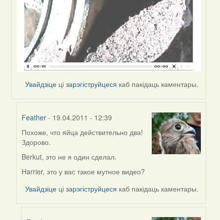
Увайдзіце
ці
зарэгіструйцеся
каб пакідаць каментары.
Feather
- 19.04.2011 - 12:39
Похоже, что яйца действительно два!
In
Здорово.
reply
to
Berkut, это не я один сделал.
by
Harrier, это у вас такое мутное видео?
Harrier
Увайдзіце
ці
зарэгіструйцеся
каб пакідаць каментары.