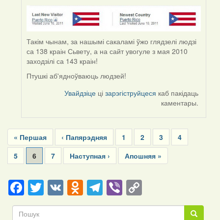
Такім чынам, за нашымі сакаламі ўжо глядзелі людзі
са 138 краін Сьвету, а на сайт увогуле з мая 2010
заходзілі са 143 краін!
Птушкі аб'ядноўваюць людзей!
Увайдзіце
ці
зарэгіструйцеся
каб пакідаць
каментары.
Pagination
First
« Першая
Previous
‹ Папярэдняя
Page
1
Page
2
Page
3
Page
4
page
page
Page
5
Current
6
Page
7
Next
Наступная ›
Last
Апошняя »
page
page
page
Facebook
Twitter
VK
Odnoklassniki
Telegram
Viber
Copy
Link
Пошук
Пошук