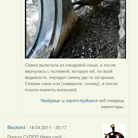
Harrier
Самка вылетала из гнездовой ниши, а после
вернулась с полевкой, которую ей, по всей
видимости, передал самец где-то на крыше.
Сперва сама ела (наверное, голову), а после
пошла кормить малышей.
Увайдзіце
ці
зарэгіструйцеся
каб пакідаць
каментары.
Blackbird
- 18.04.2011 - 20:17
Проста СУПЕР! Няма слоў...