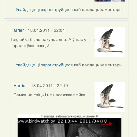
Увайдзіце
ці
зарэгіструйцеся
каб пакідаць каментары.
Harrier
- 18.04.2011 - 22:04
Так, яйка было пакуль адно. А ў нас у
In
Горадні ўжо шэсць!
reply
to
by
Увайдзіце
ці
зарэгіструйцеся
каб пакідаць каментары.
Белахвост
Harrier
- 18.04.2011 - 22:19
Самка не спіць і не наседжвае яйка:
In
reply
to
by
Harrier