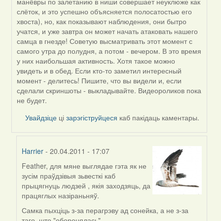
манёвры по залетанию в ниши совершает неуклюже как
слёток, и это успешно объясняется полосатостью его
хвоста), но, как показывают наблюдения, они бытро
учатся, и уже завтра он может начать атаковать нашего
самца в гнезде! Советую высматривать этот момент с
самого утра до полудня, а потом - вечером. В это время
у них наибольшая активность. Хотя такое можно
увидеть и в обед. Если кто-то заметил интересный
момент - делитесь! Пишите, что вы видели и, если
сделали скриншоты - выкладывайте. Видеороликов пока
не будет.
Увайдзіце
ці
зарэгіструйцеся
каб пакідаць каментары.
Harrier
- 20.04.2011 - 17:07
Feather, для мяне выглядае гэта як не
In
зусім праўдзівыя зьвесткі каб
reply
прыцягнуць людзей , якія заходзяць, да
to
працяглых назіраньняў.
by
Feather
Самка пыхціць з-за перагрэву ад сонейка, а не з-за
таго, што "оборонялась".