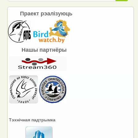
Праект рэалізуюць
Нашы партнёры
Тэхнічная падтрымка