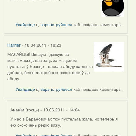
Увайдзіце
ці
зарэгіструйцеся
каб пакідаць каментары.
Harrier
- 18.04.2011 - 18:23
МАЛАЙЦЫ! Віншую і дзякую за
магчымасьць назіраць за жыцьцём
пустальгі ў Брэсце - пасьля абеду карцінка
добрая, без непатрэбных рэзкіх ценяў да
абеду.
Увайдзіце
ці
зарэгіструйцеся
каб пакідаць каментары.
Ананім (госць)
- 10.06.2011 - 14:04
У нас в Барановичах тож пустельга жила, но теперь я
In
ею о-о-очень редко вижу.
reply
to
Увайдзіце
ці
зарэгіструйцеся
каб пакідаць каментары.