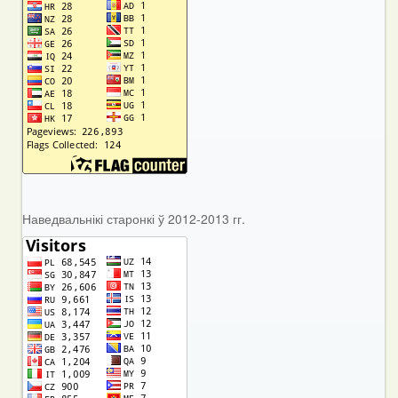
Наведвальнікі старонкі ў 2012-2013 гг.