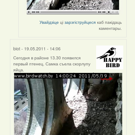
Увайдзіце
ці
зарэгіструйцеся
каб пакідаць
каментары.
biot
- 19.05.2011 - 14:06
Сегодня в районе 13.30 появился
In
первый птенец. Самка съела скорлупу
reply
яйца.
to
by
Harrier