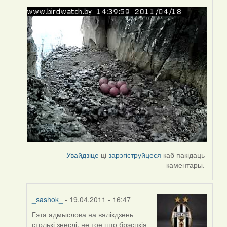
Увайдзіце
ці
зарэгіструйцеся
каб пакідаць
каментары.
_sashok_
- 19.04.2011 - 16:47
Гэта адмыслова на вялікдзень
In
столькі знеслі, не тое што брэсцкія