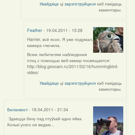
Увайдзіце
ці
зарэгіструйцеся
каб пакідаць
каментары.
Feather
- 19.04.2011 - 15:28
Harrier, всё ясно. Я уже подумал,
In
камера глючила.
reply
to
Всем любителям наблюдения
by
птиц с помощью веб-камер посвящается:
Harrier
http://blog.geocam.ru/2011/02/16/hummingbird-
video/
Увайдзіце
ці
зарэгіструйцеся
каб пакідаць
каментары.
Белахвост
- 18.04.2011 - 21:34
Здаецца бачу пад птуўкай адно яйка.
Колькі усяго ня ведаю...