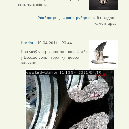
reply
сокалы-атэісты
to
by
Увайдзіце
ці
зарэгіструйцеся
каб пакідаць
Harrier
каментары.
Harrier
- 19.04.2011 - 20:44
Пашукаў у скрыншотах - вось 2 яйкі
In
ў Брэсце сёньня зранку, добра
reply
бачныя:
to
by
_sashok_