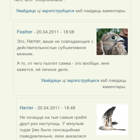
Увайдзіце
ці
зарэгіструйцеся
каб пакідаць каментары.
Feather
- 20.04.2011 - 18:08
Это, Harrier, ваше не совпадающее с
In
действительностью субъективное
reply
мнение.
to
by
А то, от чего пыхтит самка - это вообще, мне
Harrier
кажется, её личное дело.
Увайдзіце
ці
зарэгіструйцеся
каб пакідаць
каментары.
Harrier
- 20.04.2011 - 18:48
Не хочацца на тыя самыя граблі
In
другі раз наступаць. У мінулым
reply
годзе ўжо было сенсацыйнае
to
паведамленьне, якое аказалася
by