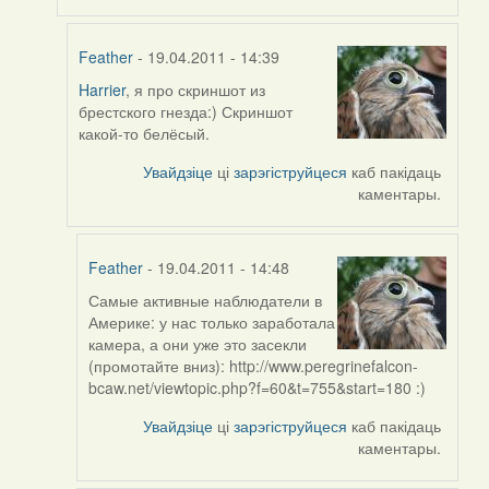
Feather
- 19.04.2011 - 14:39
Harrier
, я про скриншот из
In
брестского гнезда:) Скриншот
reply
какой-то белёсый.
to
by
Увайдзіце
ці
зарэгіструйцеся
каб пакідаць
Harrier
каментары.
Feather
- 19.04.2011 - 14:48
Самые активные наблюдатели в
In
Америке: у нас только заработала
reply
камера, а они уже это засекли
to
(промотайте вниз): http://www.peregrinefalcon-
by
bcaw.net/viewtopic.php?f=60&t=755&start=180 :)
Feather
Увайдзіце
ці
зарэгіструйцеся
каб пакідаць
каментары.