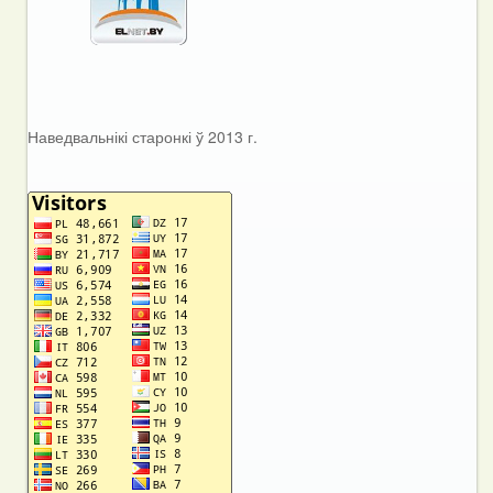
Наведвальнікі старонкі ў 2013 г.