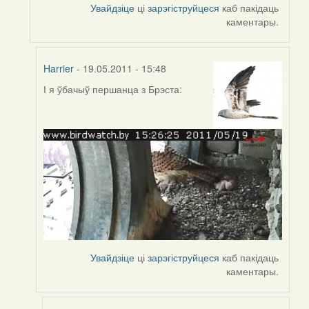
Увайдзіце
ці
зарэгіструйцеся
каб пакідаць
biot
каментары.
Harrier
- 19.05.2011 - 15:48
І я ўбачыў першанца з Брэста:
In
reply
to
by
Harrier
Увайдзіце
ці
зарэгіструйцеся
каб пакідаць
каментары.