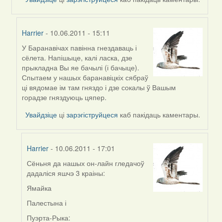
by
Harrier
Harrier
- 10.06.2011 - 15:11
У Баранавічах павінна гнездаваць і
In
сёлета. Напішыце, калі ласка, дзе
reply
прыкладна Вы яе бачылі (і бачыце).
to
Спытаем у нашых баранавіцкіх сябраў
by
ці вядомае ім там гняздо і дзе сокалы ў Вашым
Ананім
горадзе гняздуюць цяпер.
(госць)
Увайдзіце
ці
зарэгіструйцеся
каб пакідаць каментары.
Harrier
- 10.06.2011 - 17:01
Сёньня да нашых он-лайн гледачоў
In
дадаліся яшчэ 3 краіны:
reply
to
Ямайка
by
Палестына і
Harrier
Пуэрта-Рыка: