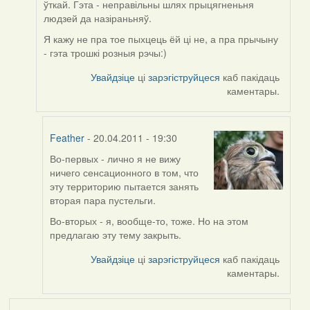
ўткай. Гэта - неправільны шлях прыцягненьня
Feather
людзей да назіраньняў.
Я кажу не пра тое пыхцець ёй ці не, а пра прычыну
- гэта трошкі розныя рэчы:)
Увайдзіце
ці
зарэгіструйцеся
каб пакідаць
каментары.
Feather
- 20.04.2011 - 19:30
Во-первых - лично я не вижу
In
ничего сенсационного в том, что
reply
эту территорию пытается занять
to
вторая пара пустельги.
by
Harrier
Во-вторых - я, вообще-то, тоже. Но на этом
предлагаю эту тему закрыть.
Увайдзіце
ці
зарэгіструйцеся
каб пакідаць
каментары.