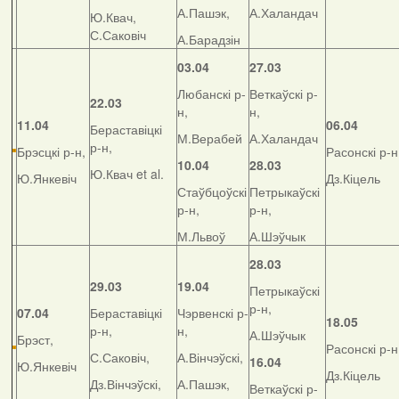
А.Пашэк,
А.Халандач
Ю.Квач,
С.Саковіч
А.Барадзін
03.04
27.03
Любанскі р-
Веткаўскі р-
22.03
н,
н,
11.04
06.04
Бераставіцкі
М.Верабей
А.Халандач
р-н,
Брэсцкі р-н,
Расонскі р-н
10.04
28.03
Ю.Квач et al.
Ю.Янкевіч
Дз.Кіцель
Стаўбцоўскі
Петрыкаўскі
р-н,
р-н,
М.Львоў
А.Шэўчык
28.03
29.03
19.04
Петрыкаўскі
р-н,
07.04
Бераставіцкі
Чэрвенскі р-
18.05
р-н,
н,
А.Шэўчык
Брэст,
Расонскі р-н
С.Саковіч,
А.Вінчэўскі,
16.04
Ю.Янкевіч
Дз.Кіцель
Дз.Вінчэўскі,
А.Пашэк,
Веткаўскі р-