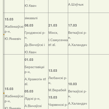
А.Шэўчык
Ю.Квач
зімавалі
15.03
08.03
21.03
17.03
Жабінкаўскі
р-н,
Гродзенскі р-
Мінск,
Веткаўскі р-
н,
н,
Ю.Янкевіч
І.Самусенка
Дз.Вінчэўскі і
et al.
А.Халандач
Ю.Квач
01.03
Бераставіцкі
13.03
р-н,
Любанскі р-
А.Храмогін et
н,
al.
10.03
15.03
М.Верабей
05.03
Веткаўскі р-
Жабінкаўскі
н,
15.03
Лідскі р-н,
р-н,
А.Халандач
Чэрвенскі р-
А.Вінчэўскі
Ю.Янкевіч