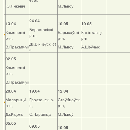
et al.
Ю.Янкевіч
М.Львоў
24.04
13.04
10.05
10.05
Бераставіцкі
Камянецкі
Барысаўскі
Калінкавіцкі
р-н,
р-н,
р-н,
р-н,
Дз.Вінчэўскі et
В.Пракапчук
М.Львоў
А.Шэўчык
al.
02.05
Камянецкі
р-н,
В.Пракапчук
28.04
19.04
12.04
Маларыцкі
Гродзенскі р-
Стаўбцоўскі
р-н,
н,
р-н,
Дз.Кіцель
С.Чарапіца
М.Львоў
05.05
09.05
10.05