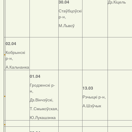
30.04
Дз.Кіцель
Стаўбцоўскі
р-н,
М.Львоў
02.04
Кобрынскі
р-н,
А.Кальчанка
01.04
Гродзенскі р-
13.03
н,
Рэчыцкі р-н,
Дз.Вінчэўскі,
А.Шэўчык
Т.Смыкоўская,
Ю.Лукашэнка