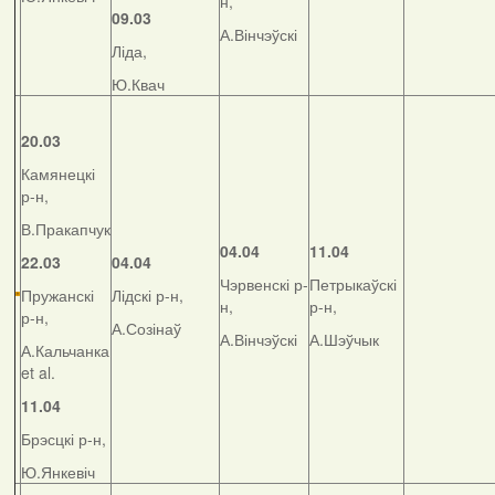
н,
09.03
А.Вінчэўскі
Ліда,
Ю.Квач
20.03
Камянецкі
р-н,
В.Пракапчук
04.04
11.04
22.03
04.04
Чэрвенскі р-
Петрыкаўскі
Пружанскі
Лідскі р-н,
н,
р-н,
р-н,
А.Созінаў
А.Вінчэўскі
А.Шэўчык
А.Кальчанка
et al.
11.04
Брэсцкі р-н,
Ю.Янкевіч