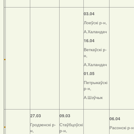
03.04
Лоеўскі р-н,
А.Халандач
16.04
Веткаўскі р-
н,
А.Халандач
01.05
Петрыкаўскі
р-н,
А.Шэўчык
27.03
09.03
06.04
Гродзенскі р-
Стаўбцоўскі
Расонскі р-н
н,
р-н,