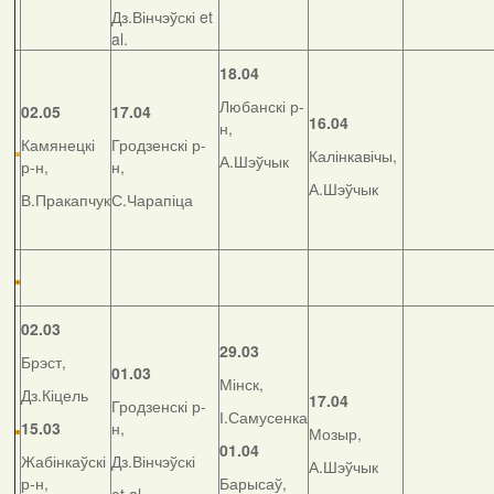
Дз.Вінчэўскі et
al.
18.04
Любанскі р-
02.05
17.04
16.04
н,
Камянецкі
Гродзенскі р-
Калінкавічы,
А.Шэўчык
р-н,
н,
А.Шэўчык
В.Пракапчук
С.Чарапіца
02.03
29.03
Брэст,
01.03
Мінск,
Дз.Кіцель
17.04
Гродзенскі р-
І.Самусенка
15.03
н,
Мозыр,
01.04
Жабінкаўскі
Дз.Вінчэўскі
А.Шэўчык
р-н,
Барысаў,