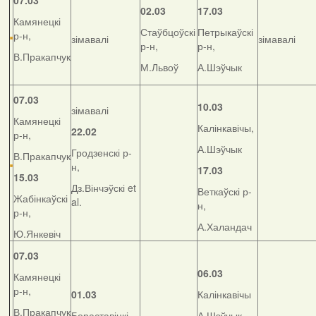
07.03
02.03
17.03
Камянецкі
Стаўбцоўскі
Петрыкаўскі
р-н,
зімавалі
зімавалі
р-н,
р-н,
В.Пракапчук
М.Львоў
А.Шэўчык
07.03
10.03
зімавалі
Камянецкі
Калінкавічы,
22.02
р-н,
А.Шэўчык
Гродзенскі р-
В.Пракапчук
н,
17.03
15.03
Дз.Вінчэўскі et
Веткаўскі р-
Жабінкаўскі
al.
н,
р-н,
А.Халандач
Ю.Янкевіч
07.03
06.03
Камянецкі
р-н,
01.03
Калінкавічы
В.Пракапчук
Бераставіцкі
А.Шэўчык