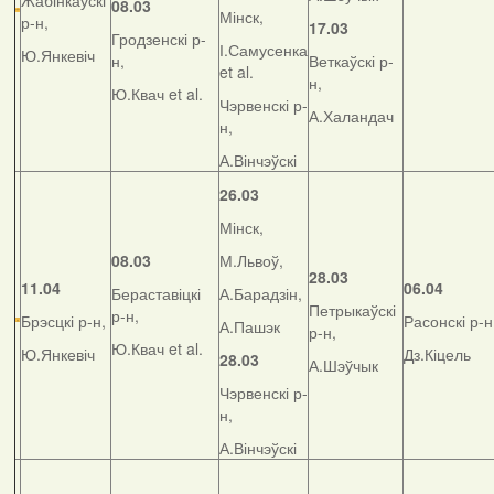
Жабінкаўскі
08.03
Мінск,
р-н,
17.03
Гродзенскі р-
І.Самусенка
Ю.Янкевіч
н,
Веткаўскі р-
et al.
н,
Ю.Квач et al.
Чэрвенскі р-
А.Халандач
н,
А.Вінчэўскі
26.03
Мінск,
08.03
М.Львоў,
28.03
11.04
06.04
Бераставіцкі
А.Барадзін,
Петрыкаўскі
р-н,
Брэсцкі р-н,
Расонскі р-н
А.Пашэк
р-н,
Ю.Квач et al.
Ю.Янкевіч
Дз.Кіцель
28.03
А.Шэўчык
Чэрвенскі р-
н,
А.Вінчэўскі