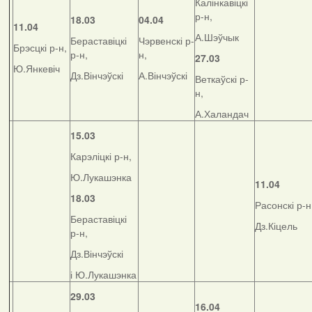
Калінкавіцкі
р-н,
18.03
04.04
11.04
А.Шэўчык
Бераставіцкі
Чэрвенскі р-
Брэсцкі р-н,
р-н,
н,
27.03
Ю.Янкевіч
Дз.Вінчэўскі
А.Вінчэўскі
Веткаўскі р-
н,
А.Халандач
15.03
Карэліцкі р-н,
Ю.Лукашэнка
11.04
18.03
Расонскі р-н
Бераставіцкі
Дз.Кіцель
р-н,
Дз.Вінчэўскі
і Ю.Лукашэнка
29.03
16.04