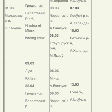
М.Верабей
А.Шэўчык
Гродзенскі і
01.03
08.03
07.03
Бераставіцкі
Маларыцкі
Чэрвенскі р-
Лоеўскі р-н,
р-ны,
р-н,
н,
А.Халандач
Hrodna et
Ю.Янкевіч
А.Вінчэўскі
Minsk
10.03
08.03
birding crew
Веткаўскі р-
Стаўбцоўскі
н,
р-н,
А.Халандач
М.Львоў
09.03
Ліда,
06.03
Ю.Квач
Мінск
13.03
22.03
А.Вінчэўскі
Гомель,
Гродзенскі і
08.03
А.Шэўчык
Бераставіцкі
Чэрвенскі р-
р-н,
н,