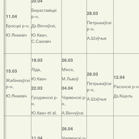
20.04
Бераставіцкі
28.03
11.04
р-н,
Петрыкаўскі
Брэсцкі р-н,
Дз.Вінчэўскі,
р-н,
Ю.Янкевіч
Ю.Квач,
А.Шэўчык
С.Саковіч
19.03
26.03
Ліда,
Мінск,
15.03
28.03
12.04
Ю.Квач
М.Львоў
Жабінкаўскі
Петрыкаўскі
р-н,
Расонскі р-н
22.03
04.04
р-н,
Ю.Янкевіч
Дз.Кіцель
Гродзенскі р-
Чэрвенскі р-
А.Шэўчык
н,
н,
Ю.Квач et al.
А.Вінчэўскі
26.04
11.04
Чэрвенскі р-