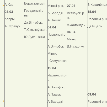
Бераставіцкі і
А.Хват
В.Кавалёнак
Мінскі р-н,
27.03
Гродзенскі р-
08.03
15.04
А.Барадзін,
Веткаўскі р-
ны,
н,
Кобрын,
Расонскі р-н
А.Пашэк
Дз.Вінчэўскі,
А.Халандач
А.Страчук
Дз.Кіцель
04.04
Т.Смыкоўская,
04.04
Чэрвенскі р-
Ю.Лукашэнка
н,
Мазыр,
А.Вінчэўскі
В.Назарчук
Мінск,
І.Самусенка
19.04
Чэрвенскі р-
н,
А.Вінчэўскі,
А.Пашэк,
09.04
А.Барадзін
Расонскі р-н