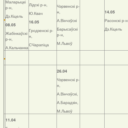
Маларыцкі
Лідскі р-н,
Чэрвенскі р-
р-н,
н,
14.05
Ю.Квач
Дз.Кіцель
А.Вінчэўскі
Расонскі р-н
16.05
08.05
Барысаўскі
Дз.Кіцель
Гродзенскі р-
Жабінкаўскі
р-н,
н,
р-н,
М.Львоў
СЧарапіца
А.Кальчанка
26.04
Чэрвенскі р-
н,
А.Вінчэўскі,
А.Барадзін,
М.Львоў
11.04