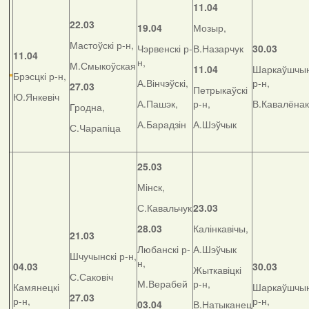
11.04
22.03
19.04
Мозыр,
Мастоўскі р-н,
Чэрвенскі р-
В.Назарчук
30.03
11.04
н,
М.Смыкоўская
11.04
Шаркаўшчын
Брэсцкі р-н,
А.Вінчэўскі,
р-н,
27.03
Петрыкаўскі
Ю.Янкевіч
А.Пашэк,
р-н,
В.Кавалёнак
Гродна,
А.Барадзін
А.Шэўчык
С.Чарапіца
25.03
Мінск,
С.Кавальчук
23.03
28.03
Калінкавічы,
21.03
Любанскі р-
А.Шэўчык
Шчучынскі р-н,
н,
04.03
30.03
Жыткавіцкі
С.Саковіч
М.Верабей
р-н,
Камянецкі
Шаркаўшчын
27.03
р-н,
р-н,
03.04
В.Натыканец