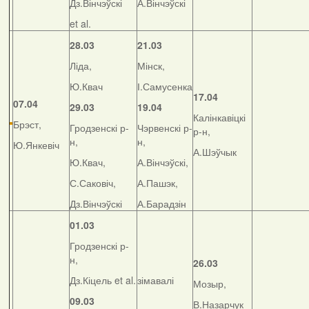
Дз.Вінчэўскі
А.Вінчэўскі
et al.
28.03
21.03
Ліда,
Мінск,
Ю.Квач
І.Самусенка
17.04
07.04
29.03
19.04
Калінкавіцкі
Брэст,
Гродзенскі р-
Чэрвенскі р-
р-н,
н,
н,
Ю.Янкевіч
А.Шэўчык
Ю.Квач,
А.Вінчэўскі,
С.Саковіч,
А.Пашэк,
Дз.Вінчэўскі
А.Барадзін
01.03
Гродзенскі р-
н,
26.03
Дз.Кіцель et al.
зімавалі
Мозыр,
09.03
В.Назарчук