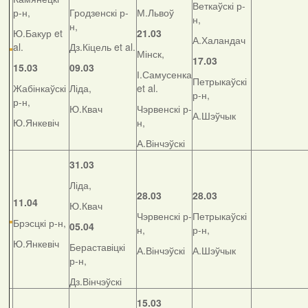
Веткаўскі р-
р-н,
Гродзенскі р-
М.Львоў
н,
н,
Ю.Бакур et
21.03
А.Халандач
al.
Дз.Кіцель et al.
Мінск,
17.03
15.03
09.03
І.Самусенка
Петрыкаўскі
Жабінкаўскі
Ліда,
et al.
р-н,
р-н,
Ю.Квач
Чэрвенскі р-
А.Шэўчык
Ю.Янкевіч
н,
А.Вінчэўскі
31.03
Ліда,
28.03
28.03
11.04
Ю.Квач
Чэрвенскі р-
Петрыкаўскі
Брэсцкі р-н,
05.04
н,
р-н,
Ю.Янкевіч
Бераставіцкі
А.Вінчэўскі
А.Шэўчык
р-н,
Дз.Вінчэўскі
15.03