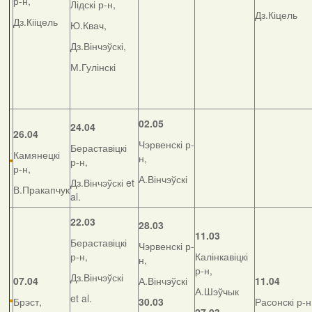
р-н,
Лідскі р-н,
Дз.Кіцель
Дз.Кііцель
Ю.Квач,
Дз.Вінчэўскі,
М.Гулінскі
02.05
24.04
26.04
Чэрвенскі р-
Бераставіцкі
Камянецкі
н,
р-н,
р-н,
А.Вінчэўскі
Дз.Вінчэўскі et
В.Пракапчук
al.
22.03
28.03
11.03
Бераставіцкі
Чэрвенскі р-
р-н,
Калінкавіцкі
н,
р-н,
Дз.Вінчэўскі
07.04
А.Вінчэўскі
11.04
А.Шэўчык
et al.
Брэст,
30.03
Расонскі р-н