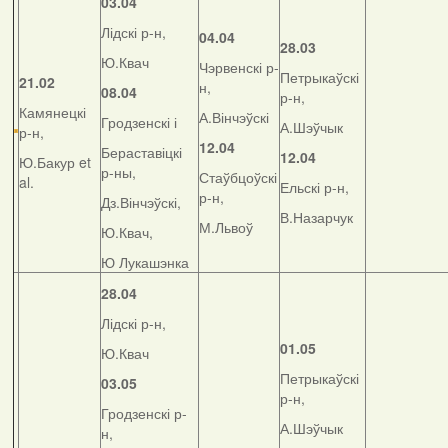
03.04
Лідскі р-н,
04.04
28.03
Ю.Квач
Чэрвенскі р-
Петрыкаўскі
21.02
н,
08.04
р-н,
Камянецкі
А.Вінчэўскі
Гродзенскі і
А.Шэўчык
р-н,
12.04
Бераставіцкі
12.04
Ю.Бакур et
р-ны,
Стаўбцоўскі
al.
Ельскі р-н,
р-н,
Дз.Вінчэўскі,
В.Назарчук
М.Львоў
Ю.Квач,
Ю Лукашэнка
28.04
Лідскі р-н,
01.05
Ю.Квач
Петрыкаўскі
03.05
р-н,
Гродзенскі р-
А.Шэўчык
н,