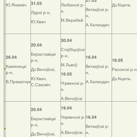
27.03
31.03
Ю.Янкевіч
Любанскі р-
Дз.Кіцель
Веткаўскі р-
н,
Лідскі р-н,
н,
М.Верабей
Ю.Квач
А.Халандач
30.04
20.04
Стаўбцоўскі
Бераставіцкі
р-н,
26.04
16.04
р-н,
18.05
М.Львоў
Камянецкі
Веткаўскі р-
Дз.Вінчэўскі,
Расонскі р-н
р-н,
н,
16.05
Ю.Квач,
Дз.Кіцель
В.Пракапчук
А.Халандач
Ч\рвенскі р-
С.Саковіч
н,
А.Вінчэўскі
19.04
20.04
Чэрвенскі р-
16.04
Бераставіцкі
н,
р-н,
Веткаўскі р-
А.Вінчэўскі,
н,
Дз.Вінчэўскі,