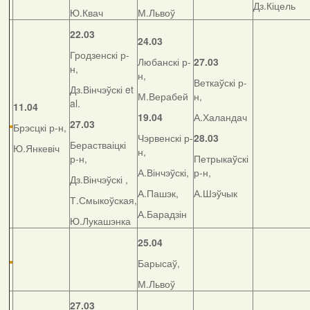
Дз.Кіцель
Ю.Квач
М.Львоў
22.03
24.03
Гродзенскі р-
Любанскі р-
27.03
н,
н,
Веткаўскі р-
Дз.Вінчэўскі et
М.Верабей
н,
al.
11.04
19.04
А.Халандач
27.03
Брэсцкі р-н,
Чэрвенскі р-
28.03
Берастваіцкі
Ю.Янкевіч
н,
р-н,
Петрыкаўскі
А.Вінчэўскі,
р-н,
Дз.Вінчэўскі ,
А.Пашэк,
А.Шэўчык
Т.Смыкоўская,
А.Барадзін
Ю.Лукашэнка
25.04
Барысаў,
М.Львоў
27.03