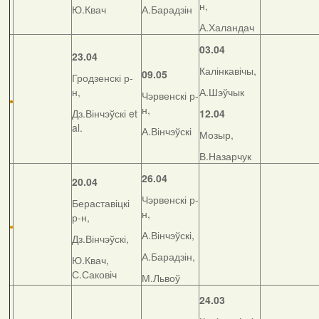
н,
Ю.Квач
А.Барадзін
А.Халандач
03.04
23.04
Калінкавічы,
09.05
Гродзенскі р-
н,
А.Шэўчык
Чэрвенскі р-
н,
Дз.Вінчэўскі et
12.04
al.
А.Вінчэўскі
Мозыр,
В.Назарчук
26.04
20.04
Чэрвенскі р-
Бераставіцкі
н,
р-н,
А.Вінчэўскі,
Дз.Вінчэўскі,
А.Барадзін,
Ю.Квач,
С.Саковіч
М.Львоў
24.03