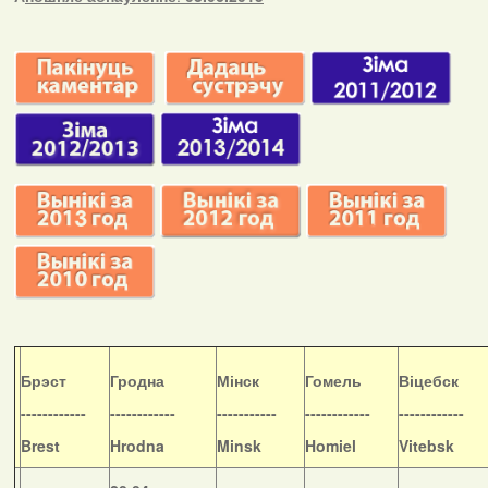
Б
рэст
Гродна
Мінск
Гомель
Віцебск
------------
------------
-----------
------------
------------
Brest
Hrodna
Minsk
Homiel
Vitebsk