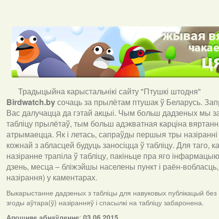
Традыцыйна карыстальнікі сайту "Птушкі штодня"
Birdwatch
.
by
сочаць за прылётам птушак ў Беларусь. За
Вас далучацца да гэтай акцыі. Чым больш дадзеных мы з
табліцу прылётаў, тым больш адэкватная карціна вяртан
атрымаецца. Як і летась, сапраўды першыя тры назіранні
кожнай з абласцей будуць заносіцца ў табліцу. Для таго, 
назіранне трапіла ў табліцу, пакіньце пра яго інфармацыю 
дзень, месца – бліжэйшы населены пункт і раён-вобласць,
назірання) у каментарах
.
Выкарыстанне дадзеных з табліцы для навуковых публікацый без
згоды аўтара(ў) назіранняў і спасылкі на табліцу забаронена.
А
пошняе абнаўленне
:
03.06.2015