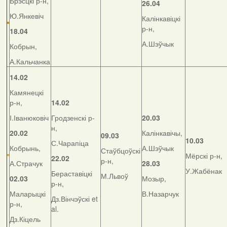
Брэсцкі р-н,
26.04
Ю.Янкевіч
Калінкавіцкі
р-н,
18.04
А.Шэўчык
Кобрын,
А.Кальчанка
14.02
Камянецкі
р-н,
14.02
І.Іванюковіч
Гродзенскі р-
20.03
н,
20.02
Калінкавічы,
09.03
10.03
С.Чарапіца
Кобрынь,
А.Шэўчык
Стаўбцоўскі
Мёрскі р-н,
22.02
р-н,
А.Страчук
28.03
У.Жабёнак
Бераставіцкі
М.Львоў
02.03
Мозыр,
р-н,
Маларыцкі
В.Назарчук
Дз.Вінчэўскі et
р-н,
al.
Дз.Кіцель