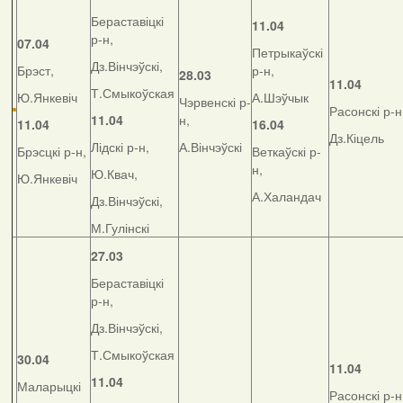
Бераставіцкі
11.04
р-н,
07.04
Петрыкаўскі
Дз.Вінчэўскі,
Брэст,
р-н,
28.03
11.04
Т.Смыкоўская
Ю.Янкевіч
А.Шэўчык
Чэрвенскі р-
Расонскі р-н
11.04
н,
11.04
16.04
Дз.Кіцель
Лідскі р-н,
А.Вінчэўскі
Брэсцкі р-н,
Веткаўскі р-
н,
Ю.Квач,
Ю.Янкевіч
А.Халандач
Дз.Вінчэўскі,
М.Гулінскі
27.03
Бераставіцкі
р-н,
Дз.Вінчэўскі,
Т.Смыкоўская
30.04
11.04
11.04
Маларыцкі
Расонскі р-н