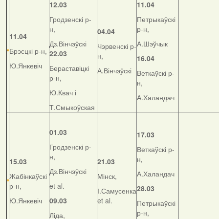
12.03
11.04
Гродзенскі р-
Петрыкаўскі
н,
р-н,
04.04
11.04
Дз.Вінчэўскі
А.Шэўчык
Чэрвенскі р-
Брэсцкі р-н,
22.03
н,
16.04
Ю.Янкевіч
Бераставіцкі
А.Вінчэўскі
Веткаўскі р-
р-н,
н,
Ю.Квач і
А.Халандач
Т.Смыкоўская
01.03
17.03
Гродзенскі р-
Веткаўскі р-
н,
н,
15.03
21.03
Дз.Вінчэўскі
А.Халандач
Жабінкаўскі
Мінск,
р-н,
et al.
28.03
І.Самусенка
Ю.Янкевіч
09.03
et al.
Петрыкаўскі
р-н,
Ліда,