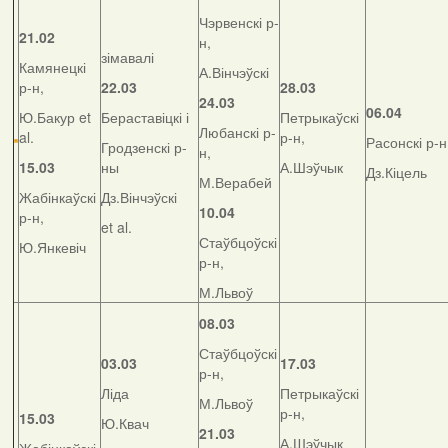
Чэрвенскі р-
21.02
н,
зімавалі
Камянецкі
А.Вінчэўскі
р-н,
22.03
28.03
24.03
06.04
Ю.Бакур et
Бераставіцкі і
Петрыкаўскі
Любанскі р-
al.
р-н,
Расонскі р-н
Гродзенскі р-
н,
15.03
ны
А.Шэўчык
Дз.Кіцель
М.Верабей
Жабінкаўскі
Дз.Вінчэўскі
10.04
р-н,
et al.
Стаўбцоўскі
Ю.Янкевіч
р-н,
М.Львоў
08.03
Стаўбцоўскі
03.03
17.03
р-н,
Ліда
Петрыкаўскі
М.Львоў
р-н,
15.03
Ю.Квач
21.03
А.Шэўчык