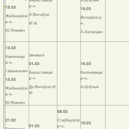
р-н,
15.03
10.03
А.Вінчэўскі
Жабінкаўскі
Веткаўскі р-
р-н,
et al.
н,
Ю.Янкевіч
А.Халандач
14.02
зімавалі
Камянецкі
р-н,
01.03
16.03
І.Іванюковіч
Бераставіцкі
Калінкавіцкі
р-н
р-н,
15.03
Дз.Вінчэўскі et
А.Шэўчык
Жабінкаўскі
al.
р-н,
Ю.Янкевіч
08.03
21.02
Стаўбцоўскі
10.03
01.03
р-н,
Камянецкі