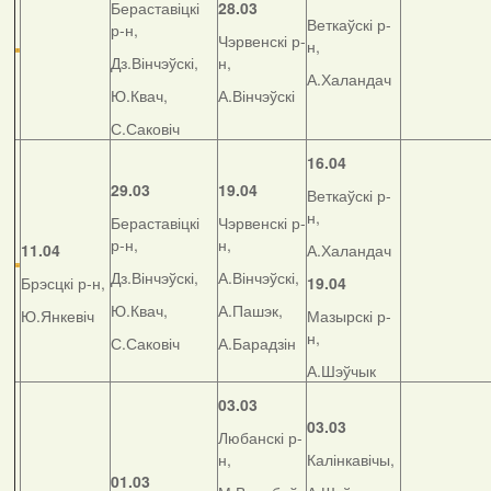
Бераставіцкі
28.03
Веткаўскі р-
р-н,
Чэрвенскі р-
н,
Дз.Вінчэўскі,
н,
А.Халандач
Ю.Квач,
А.Вінчэўскі
С.Саковіч
16.04
29.03
19.04
Веткаўскі р-
н,
Бераставіцкі
Чэрвенскі р-
р-н,
н,
11.04
А.Халандач
Дз.Вінчэўскі,
А.Вінчэўскі,
Брэсцкі р-н,
19.04
Ю.Квач,
А.Пашэк,
Ю.Янкевіч
Мазырскі р-
н,
С.Саковіч
А.Барадзін
А.Шэўчык
03.03
03.03
Любанскі р-
н,
Калінкавічы,
01.03