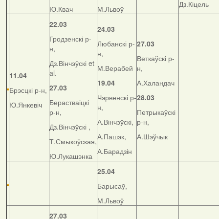
Дз.Кіцель
Ю.Квач
М.Львоў
22.03
24.03
Гродзенскі р-
Любанскі р-
27.03
н,
н,
Веткаўскі р-
Дз.Вінчэўскі et
М.Верабей
н,
al.
11.04
19.04
А.Халандач
27.03
Брэсцкі р-н,
Чэрвенскі р-
28.03
Берастваіцкі
Ю.Янкевіч
н,
р-н,
Петрыкаўскі
А.Вінчэўскі,
р-н,
Дз.Вінчэўскі ,
А.Пашэк,
А.Шэўчык
Т.Смыкоўская,
А.Барадзін
Ю.Лукашэнка
25.04
Барысаў,
М.Львоў
27.03