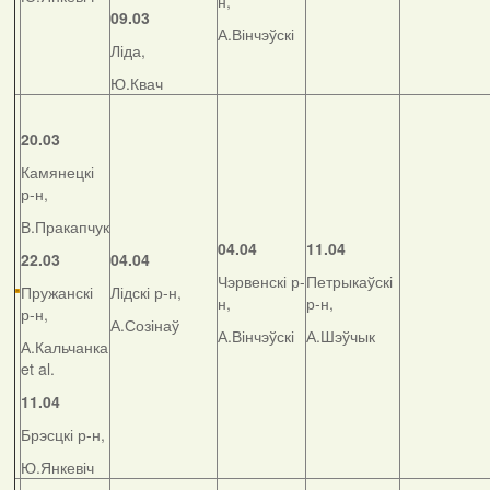
н,
09.03
А.Вінчэўскі
Ліда,
Ю.Квач
20.03
Камянецкі
р-н,
В.Пракапчук
04.04
11.04
22.03
04.04
Чэрвенскі р-
Петрыкаўскі
Пружанскі
Лідскі р-н,
н,
р-н,
р-н,
А.Созінаў
А.Вінчэўскі
А.Шэўчык
А.Кальчанка
et al.
11.04
Брэсцкі р-н,
Ю.Янкевіч