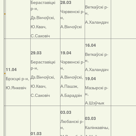
Бераставіцкі
28.03
Веткаўскі р-
р-н,
Чэрвенскі р-
н,
Дз.Вінчэўскі,
н,
А.Халандач
Ю.Квач,
А.Вінчэўскі
С.Саковіч
16.04
29.03
19.04
Веткаўскі р-
н,
Бераставіцкі
Чэрвенскі р-
р-н,
н,
11.04
А.Халандач
Дз.Вінчэўскі,
А.Вінчэўскі,
Брэсцкі р-н,
19.04
Ю.Квач,
А.Пашэк,
Ю.Янкевіч
Мазырскі р-
н,
С.Саковіч
А.Барадзін
А.Шэўчык
03.03
03.03
Любанскі р-
н,
Калінкавічы,
01.03