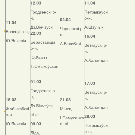
12.03
11.04
Гродзенскі р-
Петрыкаўскі
н,
р-н,
04.04
11.04
Дз.Вінчэўскі
А.Шэўчык
Чэрвенскі р-
Брэсцкі р-н,
22.03
н,
16.04
Ю.Янкевіч
Бераставіцкі
А.Вінчэўскі
Веткаўскі р-
р-н,
н,
Ю.Квач і
А.Халандач
Т.Смыкоўская
01.03
17.03
Гродзенскі р-
Веткаўскі р-
н,
н,
15.03
21.03
Дз.Вінчэўскі
А.Халандач
Жабінкаўскі
Мінск,
р-н,
et al.
28.03
І.Самусенка
Ю.Янкевіч
09.03
et al.
Петрыкаўскі
р-н,
Ліда,