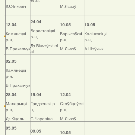
et al.
Ю.Янкевіч
М.Львоў
24.04
13.04
10.05
10.05
Бераставіцкі
Камянецкі
Барысаўскі
Калінкавіцкі
р-н,
р-н,
р-н,
р-н,
Дз.Вінчэўскі et
В.Пракапчук
М.Львоў
А.Шэўчык
al.
02.05
Камянецкі
р-н,
В.Пракапчук
28.04
19.04
12.04
Маларыцкі
Гродзенскі р-
Стаўбцоўскі
р-н,
н,
р-н,
Дз.Кіцель
С.Чарапіца
М.Львоў
05.05
09.05
10.05