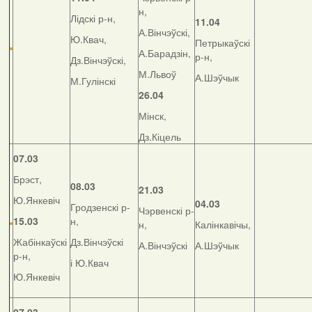
н,
Лідскі р-н,
11.04
А.Вінчэўскі,
Ю.Квач,
Петрыкаўскі
А.Барадзін,
р-н,
Дз.Вінчэўскі,
М.Львоў
А.Шэўчык
М.Гулінскі
26.04
Мінск,
Дз.Кіцель
07.03
Брэст,
08.03
21.03
Ю.Янкевіч
04.03
Гродзенскі р-
Чэрвенскі р-
15.03
н,
н,
Калінкавічы,
Жабінкаўскі
Дз.Вінчэўскі
А.Вінчэўскі
А.Шэўчык
р-н,
і Ю.Квач
Ю.Янкевіч