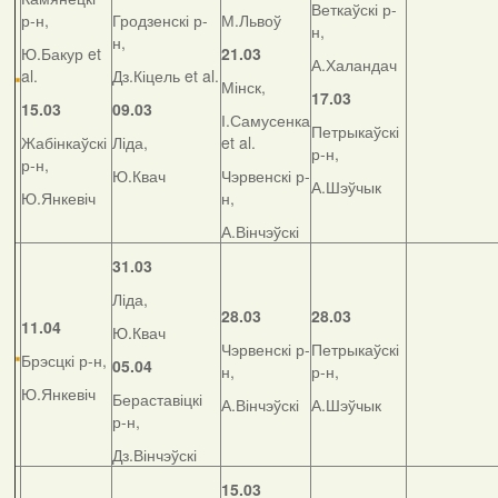
Веткаўскі р-
р-н,
Гродзенскі р-
М.Львоў
н,
н,
Ю.Бакур et
21.03
А.Халандач
al.
Дз.Кіцель et al.
Мінск,
17.03
15.03
09.03
І.Самусенка
Петрыкаўскі
Жабінкаўскі
Ліда,
et al.
р-н,
р-н,
Ю.Квач
Чэрвенскі р-
А.Шэўчык
Ю.Янкевіч
н,
А.Вінчэўскі
31.03
Ліда,
28.03
28.03
11.04
Ю.Квач
Чэрвенскі р-
Петрыкаўскі
Брэсцкі р-н,
05.04
н,
р-н,
Ю.Янкевіч
Бераставіцкі
А.Вінчэўскі
А.Шэўчык
р-н,
Дз.Вінчэўскі
15.03