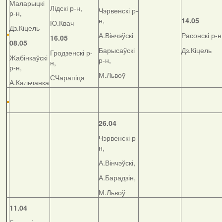
Маларыцкі
Лідскі р-н,
Чэрвенскі р-
р-н,
н,
14.05
Ю.Квач
Дз.Кіцель
А.Вінчэўскі
Расонскі р-н
16.05
08.05
Барысаўскі
Дз.Кіцель
Гродзенскі р-
Жабінкаўскі
р-н,
н,
р-н,
М.Львоў
СЧарапіца
А.Кальчанка
26.04
Чэрвенскі р-
н,
А.Вінчэўскі,
А.Барадзін,
М.Львоў
11.04