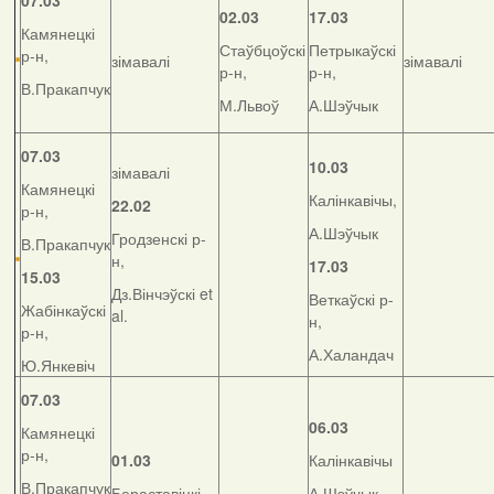
07.03
02.03
17.03
Камянецкі
Стаўбцоўскі
Петрыкаўскі
р-н,
зімавалі
зімавалі
р-н,
р-н,
В.Пракапчук
М.Львоў
А.Шэўчык
07.03
10.03
зімавалі
Камянецкі
Калінкавічы,
22.02
р-н,
А.Шэўчык
Гродзенскі р-
В.Пракапчук
н,
17.03
15.03
Дз.Вінчэўскі et
Веткаўскі р-
Жабінкаўскі
al.
н,
р-н,
А.Халандач
Ю.Янкевіч
07.03
06.03
Камянецкі
р-н,
01.03
Калінкавічы
В.Пракапчук
Бераставіцкі
А.Шэўчык