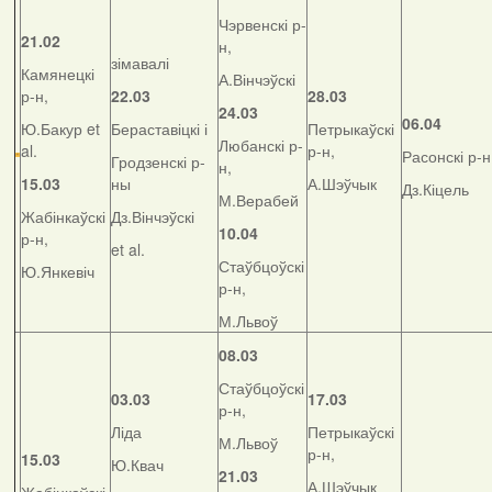
Чэрвенскі р-
21.02
н,
зімавалі
Камянецкі
А.Вінчэўскі
р-н,
22.03
28.03
24.03
06.04
Ю.Бакур et
Бераставіцкі і
Петрыкаўскі
Любанскі р-
al.
р-н,
Расонскі р-н
Гродзенскі р-
н,
15.03
ны
А.Шэўчык
Дз.Кіцель
М.Верабей
Жабінкаўскі
Дз.Вінчэўскі
10.04
р-н,
et al.
Стаўбцоўскі
Ю.Янкевіч
р-н,
М.Львоў
08.03
Стаўбцоўскі
03.03
17.03
р-н,
Ліда
Петрыкаўскі
М.Львоў
р-н,
15.03
Ю.Квач
21.03
А.Шэўчык