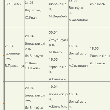
27.03
31.03
Ю.Янкевіч
Любанскі р-
Дз.Кіцель
Веткаўскі р-
н,
Лідскі р-н,
н,
М.Верабей
Ю.Квач
А.Халандач
30.04
20.04
Стаўбцоўскі
Бераставіцкі
р-н,
26.04
16.04
р-н,
18.05
М.Львоў
Камянецкі
Веткаўскі р-
Дз.Вінчэўскі,
Расонскі р-н
р-н,
н,
16.05
Ю.Квач,
Дз.Кіцель
В.Пракапчук
А.Халандач
Ч\рвенскі р-
С.Саковіч
н,
А.Вінчэўскі
19.04
20.04
Чэрвенскі р-
16.04
Бераставіцкі
н,
р-н,
Веткаўскі р-
А.Вінчэўскі,
н,
Дз.Вінчэўскі,