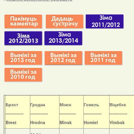
Б
рэст
Гродна
Мінск
Гомель
Віцебск
------------
------------
-----------
------------
------------
Brest
Hrodna
Minsk
Homiel
Vitebsk