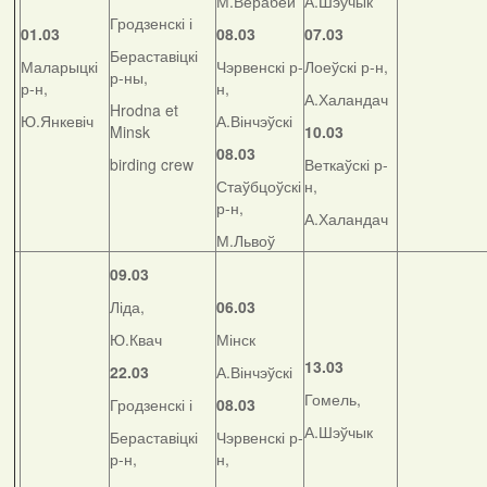
М.Верабей
А.Шэўчык
Гродзенскі і
01.03
08.03
07.03
Бераставіцкі
Маларыцкі
Чэрвенскі р-
Лоеўскі р-н,
р-ны,
р-н,
н,
А.Халандач
Hrodna et
Ю.Янкевіч
А.Вінчэўскі
Minsk
10.03
08.03
birding crew
Веткаўскі р-
Стаўбцоўскі
н,
р-н,
А.Халандач
М.Львоў
09.03
Ліда,
06.03
Ю.Квач
Мінск
13.03
22.03
А.Вінчэўскі
Гомель,
Гродзенскі і
08.03
А.Шэўчык
Бераставіцкі
Чэрвенскі р-
р-н,
н,