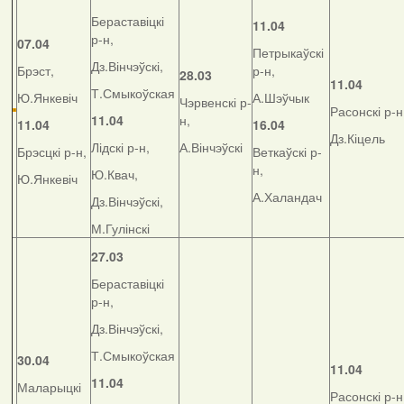
Бераставіцкі
11.04
р-н,
07.04
Петрыкаўскі
Дз.Вінчэўскі,
Брэст,
р-н,
28.03
11.04
Т.Смыкоўская
Ю.Янкевіч
А.Шэўчык
Чэрвенскі р-
Расонскі р-н
11.04
н,
11.04
16.04
Дз.Кіцель
Лідскі р-н,
А.Вінчэўскі
Брэсцкі р-н,
Веткаўскі р-
н,
Ю.Квач,
Ю.Янкевіч
А.Халандач
Дз.Вінчэўскі,
М.Гулінскі
27.03
Бераставіцкі
р-н,
Дз.Вінчэўскі,
Т.Смыкоўская
30.04
11.04
11.04
Маларыцкі
Расонскі р-н