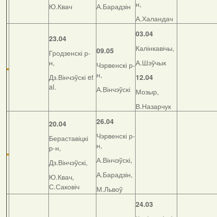
н,
Ю.Квач
А.Барадзін
А.Халандач
03.04
23.04
Калінкавічы,
09.05
Гродзенскі р-
н,
А.Шэўчык
Чэрвенскі р-
н,
Дз.Вінчэўскі et
12.04
al.
А.Вінчэўскі
Мозыр,
В.Назарчук
26.04
20.04
Чэрвенскі р-
Бераставіцкі
н,
р-н,
А.Вінчэўскі,
Дз.Вінчэўскі,
А.Барадзін,
Ю.Квач,
С.Саковіч
М.Львоў
24.03