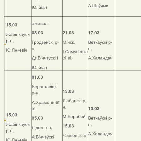
А.Шэўчык
Ю.Квач
зімавалі
15.03
08.03
21.03
17.03
Жабінкаўскі
р-н,
Гродзенскі р-
Мінск,
Веткаўскі р-
н,
н,
Ю.Янкевіч
І.Самусенка
Дз.Вінчэўскі і
et al.
А.Халандач
Ю.Квач
01.03
Бераставіцкі
13.03
р-н,
Любанскі р-
А.Храмогін et
н,
al.
10.03
15.03
М.Верабей
05.03
Веткаўскі р-
Жабінкаўскі
н,
15.03
Лідскі р-н,
р-н,
А.Халандач
Чэрвенскі р-
А.Вінчэўскі
Ю.Янкевіч