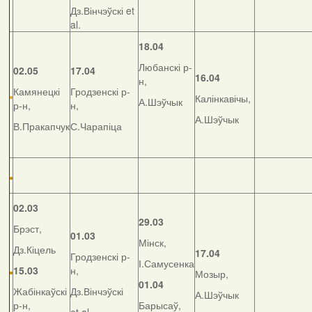
Дз.Вінчэўскі et
al.
18.04
Любанскі р-
02.05
17.04
16.04
н,
Камянецкі
Гродзенскі р-
Калінкавічы,
А.Шэўчык
р-н,
н,
А.Шэўчык
В.Пракапчук
С.Чарапіца
02.03
29.03
Брэст,
01.03
Мінск,
Дз.Кіцель
17.04
Гродзенскі р-
І.Самусенка
15.03
н,
Мозыр,
01.04
Жабінкаўскі
Дз.Вінчэўскі
А.Шэўчык
р-н,
Барысаў,