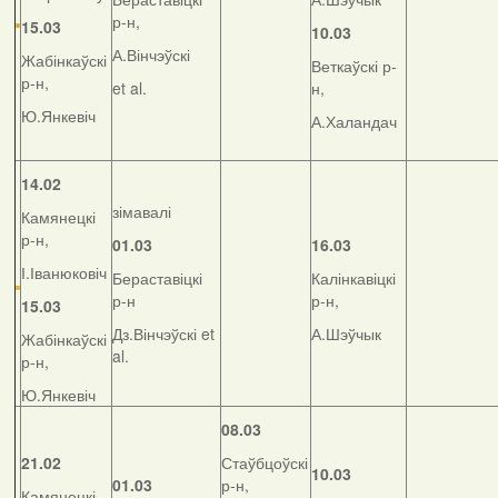
р-н,
15.03
10.03
А.Вінчэўскі
Жабінкаўскі
Веткаўскі р-
р-н,
et al.
н,
Ю.Янкевіч
А.Халандач
14.02
зімавалі
Камянецкі
р-н,
01.03
16.03
І.Іванюковіч
Бераставіцкі
Калінкавіцкі
р-н
р-н,
15.03
Дз.Вінчэўскі et
А.Шэўчык
Жабінкаўскі
al.
р-н,
Ю.Янкевіч
08.03
21.02
Стаўбцоўскі
10.03
01.03
р-н,
Камянецкі