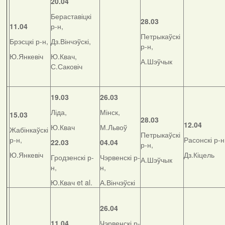
20.04
Бераставіцкі
28.03
11.04
р-н,
Петрыкаўскі
Брэсцкі р-н,
Дз.Вінчэўскі,
р-н,
Ю.Янкевіч
Ю.Квач,
А.Шэўчык
С.Саковіч
19.03
26.03
Ліда,
Мінск,
15.03
28.03
12.04
Ю.Квач
М.Львоў
Жабінкаўскі
Петрыкаўскі
р-н,
Расонскі р-н
22.03
04.04
р-н,
Ю.Янкевіч
Дз.Кіцель
Гродзенскі р-
Чэрвенскі р-
А.Шэўчык
н,
н,
Ю.Квач et al.
А.Вінчэўскі
26.04
11.04
Чэрвенскі р-