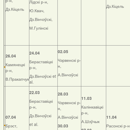
р-н,
Лідскі р-н,
Дз.Кіцель
Дз.Кііцель
Ю.Квач,
Дз.Вінчэўскі,
М.Гулінскі
02.05
24.04
26.04
Чэрвенскі р-
Бераставіцкі
Камянецкі
н,
р-н,
р-н,
А.Вінчэўскі
Дз.Вінчэўскі et
В.Пракапчук
al.
22.03
28.03
11.03
Бераставіцкі
Чэрвенскі р-
р-н,
Калінкавіцкі
н,
р-н,
Дз.Вінчэўскі
07.04
А.Вінчэўскі
11.04
А.Шэўчык
et al.
Брэст,
30.03
Расонскі р-н