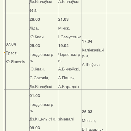
Дз.Вінчэўскі
А.Вінчэўскі
et al.
28.03
21.03
Ліда,
Мінск,
Ю.Квач
І.Самусенка
17.04
07.04
29.03
19.04
Калінкавіцкі
Брэст,
Гродзенскі р-
Чэрвенскі р-
р-н,
н,
н,
Ю.Янкевіч
А.Шэўчык
Ю.Квач,
А.Вінчэўскі,
С.Саковіч,
А.Пашэк,
Дз.Вінчэўскі
А.Барадзін
01.03
Гродзенскі р-
н,
26.03
Дз.Кіцель et al.
зімавалі
Мозыр,
09.03
В.Назарчук