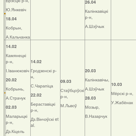
Брэсцкі р-н,
26.04
Ю.Янкевіч
Калінкавіцкі
р-н,
18.04
А.Шэўчык
Кобрын,
А.Кальчанка
14.02
Камянецкі
р-н,
14.02
І.Іванюковіч
Гродзенскі р-
20.03
н,
20.02
Калінкавічы,
09.03
10.03
С.Чарапіца
Кобрынь,
А.Шэўчык
Стаўбцоўскі
Мёрскі р-н,
22.02
р-н,
А.Страчук
28.03
У.Жабёнак
Бераставіцкі
М.Львоў
02.03
Мозыр,
р-н,
Маларыцкі
В.Назарчук
Дз.Вінчэўскі et
р-н,
al.
Дз.Кіцель