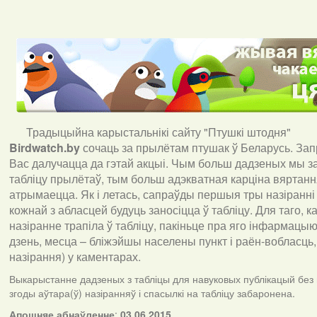
Традыцыйна карыстальнікі сайту "Птушкі штодня"
Birdwatch
.
by
сочаць за прылётам птушак ў Беларусь. За
Вас далучацца да гэтай акцыі. Чым больш дадзеных мы з
табліцу прылётаў, тым больш адэкватная карціна вяртан
атрымаецца. Як і летась, сапраўды першыя тры назіранні
кожнай з абласцей будуць заносіцца ў табліцу. Для таго, 
назіранне трапіла ў табліцу, пакіньце пра яго інфармацыю 
дзень, месца – бліжэйшы населены пункт і раён-вобласць,
назірання) у каментарах
.
Выкарыстанне дадзеных з табліцы для навуковых публікацый без
згоды аўтара(ў) назіранняў і спасылкі на табліцу забаронена.
А
пошняе абнаўленне
:
03.06.2015