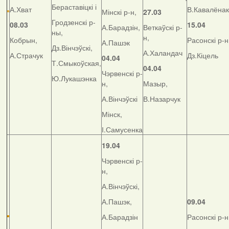
Бераставіцкі і
А.Хват
В.Кавалёнак
Мінскі р-н,
27.03
Гродзенскі р-
08.03
15.04
А.Барадзін,
Веткаўскі р-
ны,
н,
Кобрын,
Расонскі р-н
А.Пашэк
Дз.Вінчэўскі,
А.Халандач
А.Страчук
Дз.Кіцель
04.04
Т.Смыкоўская,
04.04
Чэрвенскі р-
Ю.Лукашэнка
н,
Мазыр,
А.Вінчэўскі
В.Назарчук
Мінск,
І.Самусенка
19.04
Чэрвенскі р-
н,
А.Вінчэўскі,
А.Пашэк,
09.04
А.Барадзін
Расонскі р-н