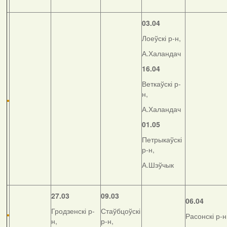
03.04
Лоеўскі р-н,
А.Халандач
16.04
Веткаўскі р-
н,
А.Халандач
01.05
Петрыкаўскі
р-н,
А.Шэўчык
27.03
09.03
06.04
Гродзенскі р-
Стаўбцоўскі
Расонскі р-н
н,
р-н,