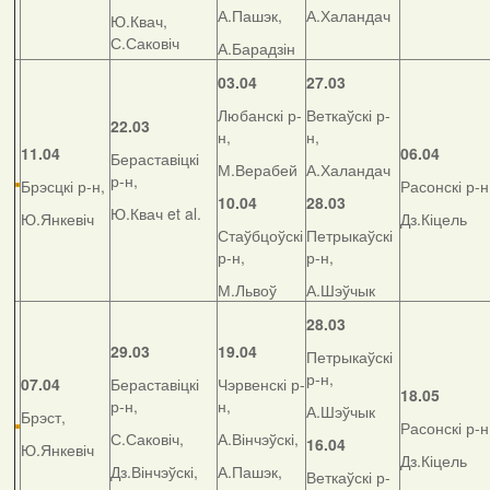
А.Пашэк,
А.Халандач
Ю.Квач,
С.Саковіч
А.Барадзін
03.04
27.03
Любанскі р-
Веткаўскі р-
22.03
н,
н,
11.04
06.04
Бераставіцкі
М.Верабей
А.Халандач
р-н,
Брэсцкі р-н,
Расонскі р-н
10.04
28.03
Ю.Квач et al.
Ю.Янкевіч
Дз.Кіцель
Стаўбцоўскі
Петрыкаўскі
р-н,
р-н,
М.Львоў
А.Шэўчык
28.03
29.03
19.04
Петрыкаўскі
р-н,
07.04
Бераставіцкі
Чэрвенскі р-
18.05
р-н,
н,
А.Шэўчык
Брэст,
Расонскі р-н
С.Саковіч,
А.Вінчэўскі,
16.04
Ю.Янкевіч
Дз.Кіцель
Дз.Вінчэўскі,
А.Пашэк,
Веткаўскі р-