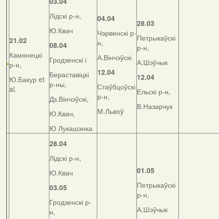
03.04
Лідскі р-н,
04.04
28.03
Ю.Квач
Чэрвенскі р-
Петрыкаўскі
21.02
н,
08.04
р-н,
Камянецкі
А.Вінчэўскі
Гродзенскі і
А.Шэўчык
р-н,
12.04
Бераставіцкі
12.04
Ю.Бакур et
р-ны,
Стаўбцоўскі
al.
Ельскі р-н,
р-н,
Дз.Вінчэўскі,
В.Назарчук
М.Львоў
Ю.Квач,
Ю Лукашэнка
28.04
Лідскі р-н,
01.05
Ю.Квач
Петрыкаўскі
03.05
р-н,
Гродзенскі р-
А.Шэўчык
н,