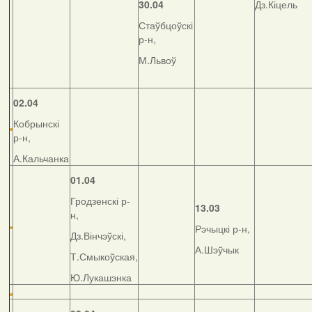
30.04
Дз.Кіцель
Стаўбцоўскі
р-н,
М.Львоў
02.04
Кобрынскі
р-н,
А.Кальчанка
01.04
Гродзенскі р-
13.03
н,
Рэчыцкі р-н,
Дз.Вінчэўскі,
А.Шэўчык
Т.Смыкоўская,
Ю.Лукашэнка