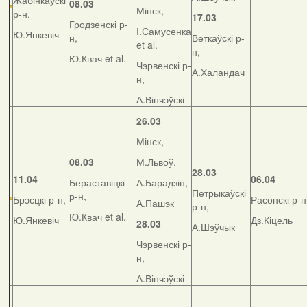
Жабінкаўскі
08.03
Мінск,
р-н,
17.03
Гродзенскі р-
І.Самусенка
Ю.Янкевіч
н,
Веткаўскі р-
et al.
н,
Ю.Квач et al.
Чэрвенскі р-
А.Халандач
н,
А.Вінчэўскі
26.03
Мінск,
08.03
М.Львоў,
28.03
11.04
06.04
Бераставіцкі
А.Барадзін,
Петрыкаўскі
р-н,
Брэсцкі р-н,
Расонскі р-н
А.Пашэк
р-н,
Ю.Квач et al.
Ю.Янкевіч
Дз.Кіцель
28.03
А.Шэўчык
Чэрвенскі р-
н,
А.Вінчэўскі