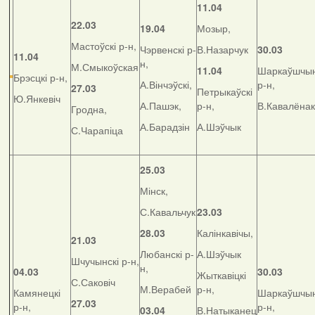
11.04
22.03
19.04
Мозыр,
Мастоўскі р-н,
Чэрвенскі р-
В.Назарчук
30.03
11.04
н,
М.Смыкоўская
11.04
Шаркаўшчын
Брэсцкі р-н,
А.Вінчэўскі,
р-н,
27.03
Петрыкаўскі
Ю.Янкевіч
А.Пашэк,
р-н,
В.Кавалёнак
Гродна,
А.Барадзін
А.Шэўчык
С.Чарапіца
25.03
Мінск,
С.Кавальчук
23.03
28.03
Калінкавічы,
21.03
Любанскі р-
А.Шэўчык
Шчучынскі р-н,
н,
04.03
30.03
Жыткавіцкі
С.Саковіч
М.Верабей
р-н,
Камянецкі
Шаркаўшчын
27.03
р-н,
р-н,
03.04
В.Натыканец