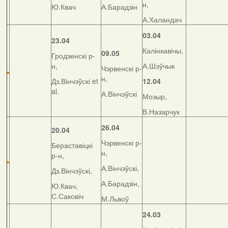
н,
Ю.Квач
А.Барадзін
А.Халандач
03.04
23.04
Калінкавічы,
09.05
Гродзенскі р-
н,
А.Шэўчык
Чэрвенскі р-
н,
Дз.Вінчэўскі et
12.04
al.
А.Вінчэўскі
Мозыр,
В.Назарчук
26.04
20.04
Чэрвенскі р-
Бераставіцкі
н,
р-н,
А.Вінчэўскі,
Дз.Вінчэўскі,
А.Барадзін,
Ю.Квач,
С.Саковіч
М.Львоў
24.03