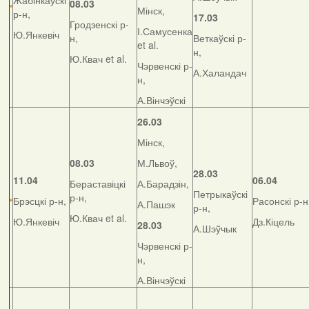
Жабінкаўскі
08.03
Мінск,
р-н,
17.03
Гродзенскі р-
І.Самусенка
Ю.Янкевіч
н,
Веткаўскі р-
et al.
н,
Ю.Квач et al.
Чэрвенскі р-
А.Халандач
н,
А.Вінчэўскі
26.03
Мінск,
08.03
М.Львоў,
28.03
11.04
06.04
Бераставіцкі
А.Барадзін,
Петрыкаўскі
р-н,
Брэсцкі р-н,
Расонскі р-н
А.Пашэк
р-н,
Ю.Квач et al.
Ю.Янкевіч
Дз.Кіцель
28.03
А.Шэўчык
Чэрвенскі р-
н,
А.Вінчэўскі