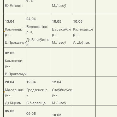
et al.
Ю.Янкевіч
М.Львоў
24.04
13.04
10.05
10.05
Бераставіцкі
Камянецкі
Барысаўскі
Калінкавіцкі
р-н,
р-н,
р-н,
р-н,
Дз.Вінчэўскі et
В.Пракапчук
М.Львоў
А.Шэўчык
al.
02.05
Камянецкі
р-н,
В.Пракапчук
28.04
19.04
12.04
Маларыцкі
Гродзенскі р-
Стаўбцоўскі
р-н,
н,
р-н,
Дз.Кіцель
С.Чарапіца
М.Львоў
05.05
09.05
10.05