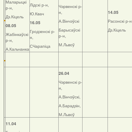
Маларыцкі
Лідскі р-н,
Чэрвенскі р-
р-н,
н,
14.05
Ю.Квач
Дз.Кіцель
А.Вінчэўскі
Расонскі р-н
16.05
08.05
Барысаўскі
Дз.Кіцель
Гродзенскі р-
Жабінкаўскі
р-н,
н,
р-н,
М.Львоў
СЧарапіца
А.Кальчанка
26.04
Чэрвенскі р-
н,
А.Вінчэўскі,
А.Барадзін,
М.Львоў
11.04