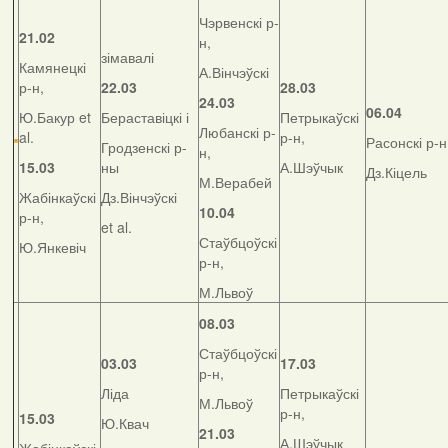
Чэрвенскі р-
21.02
н,
зімавалі
Камянецкі
А.Вінчэўскі
р-н,
22.03
28.03
24.03
06.04
Ю.Бакур et
Бераставіцкі і
Петрыкаўскі
Любанскі р-
al.
р-н,
Расонскі р-н
Гродзенскі р-
н,
15.03
ны
А.Шэўчык
Дз.Кіцель
М.Верабей
Жабінкаўскі
Дз.Вінчэўскі
10.04
р-н,
et al.
Стаўбцоўскі
Ю.Янкевіч
р-н,
М.Львоў
08.03
Стаўбцоўскі
03.03
17.03
р-н,
Ліда
Петрыкаўскі
М.Львоў
р-н,
15.03
Ю.Квач
21.03
А.Шэўчык