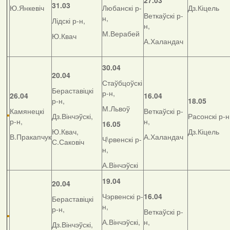
27.03
31.03
Ю.Янкевіч
Любанскі р-
Дз.Кіцель
Веткаўскі р-
н,
Лідскі р-н,
н,
М.Верабей
Ю.Квач
А.Халандач
30.04
20.04
Стаўбцоўскі
Бераставіцкі
р-н,
26.04
16.04
р-н,
18.05
М.Львоў
Камянецкі
Веткаўскі р-
Дз.Вінчэўскі,
Расонскі р-н
р-н,
н,
16.05
Ю.Квач,
Дз.Кіцель
В.Пракапчук
А.Халандач
Ч\рвенскі р-
С.Саковіч
н,
А.Вінчэўскі
19.04
20.04
Чэрвенскі р-
16.04
Бераставіцкі
н,
р-н,
Веткаўскі р-
А.Вінчэўскі,
н,
Дз.Вінчэўскі,