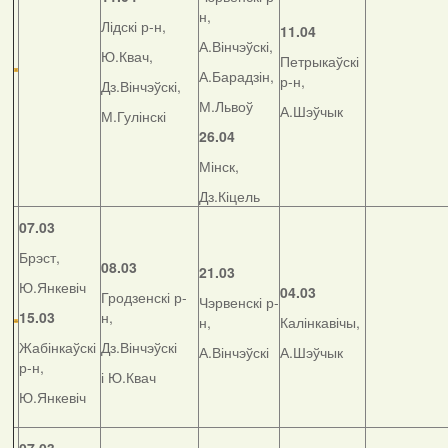
н,
Лідскі р-н,
11.04
А.Вінчэўскі,
Ю.Квач,
Петрыкаўскі
А.Барадзін,
р-н,
Дз.Вінчэўскі,
М.Львоў
А.Шэўчык
М.Гулінскі
26.04
Мінск,
Дз.Кіцель
07.03
Брэст,
08.03
21.03
Ю.Янкевіч
04.03
Гродзенскі р-
Чэрвенскі р-
15.03
н,
н,
Калінкавічы,
Жабінкаўскі
Дз.Вінчэўскі
А.Вінчэўскі
А.Шэўчык
р-н,
і Ю.Квач
Ю.Янкевіч