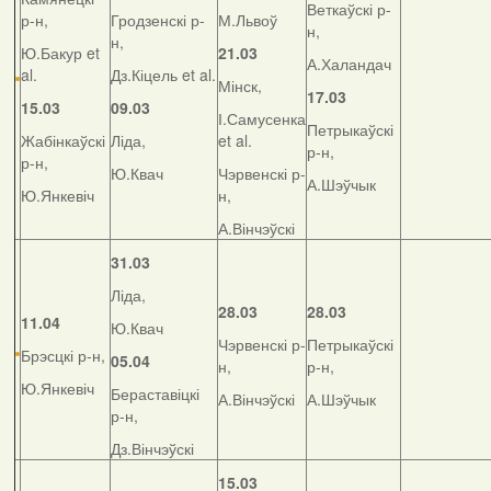
Веткаўскі р-
р-н,
Гродзенскі р-
М.Львоў
н,
н,
Ю.Бакур et
21.03
А.Халандач
al.
Дз.Кіцель et al.
Мінск,
17.03
15.03
09.03
І.Самусенка
Петрыкаўскі
Жабінкаўскі
Ліда,
et al.
р-н,
р-н,
Ю.Квач
Чэрвенскі р-
А.Шэўчык
Ю.Янкевіч
н,
А.Вінчэўскі
31.03
Ліда,
28.03
28.03
11.04
Ю.Квач
Чэрвенскі р-
Петрыкаўскі
Брэсцкі р-н,
05.04
н,
р-н,
Ю.Янкевіч
Бераставіцкі
А.Вінчэўскі
А.Шэўчык
р-н,
Дз.Вінчэўскі
15.03