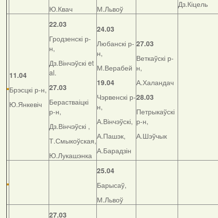
Дз.Кіцель
Ю.Квач
М.Львоў
22.03
24.03
Гродзенскі р-
Любанскі р-
27.03
н,
н,
Веткаўскі р-
Дз.Вінчэўскі et
М.Верабей
н,
al.
11.04
19.04
А.Халандач
27.03
Брэсцкі р-н,
Чэрвенскі р-
28.03
Берастваіцкі
Ю.Янкевіч
н,
р-н,
Петрыкаўскі
А.Вінчэўскі,
р-н,
Дз.Вінчэўскі ,
А.Пашэк,
А.Шэўчык
Т.Смыкоўская,
А.Барадзін
Ю.Лукашэнка
25.04
Барысаў,
М.Львоў
27.03