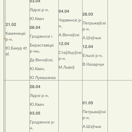
03.04
Лідскі р-н,
04.04
28.03
Ю.Квач
Чэрвенскі р-
Петрыкаўскі
21.02
н,
08.04
р-н,
Камянецкі
А.Вінчэўскі
Гродзенскі і
А.Шэўчык
р-н,
12.04
Бераставіцкі
12.04
Ю.Бакур et
р-ны,
Стаўбцоўскі
al.
Ельскі р-н,
р-н,
Дз.Вінчэўскі,
В.Назарчук
М.Львоў
Ю.Квач,
Ю Лукашэнка
28.04
Лідскі р-н,
01.05
Ю.Квач
Петрыкаўскі
03.05
р-н,
Гродзенскі р-
А.Шэўчык
н,