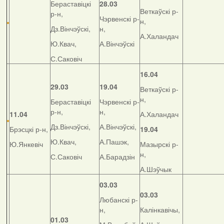
Бераставіцкі
28.03
Веткаўскі р-
р-н,
Чэрвенскі р-
н,
Дз.Вінчэўскі,
н,
А.Халандач
Ю.Квач,
А.Вінчэўскі
С.Саковіч
16.04
29.03
19.04
Веткаўскі р-
н,
Бераставіцкі
Чэрвенскі р-
р-н,
н,
11.04
А.Халандач
Дз.Вінчэўскі,
А.Вінчэўскі,
Брэсцкі р-н,
19.04
Ю.Квач,
А.Пашэк,
Ю.Янкевіч
Мазырскі р-
н,
С.Саковіч
А.Барадзін
А.Шэўчык
03.03
03.03
Любанскі р-
н,
Калінкавічы,
01.03