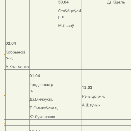
30.04
Дз.Кіцель
Стаўбцоўскі
р-н,
М.Львоў
02.04
Кобрынскі
р-н,
А.Кальчанка
01.04
Гродзенскі р-
13.03
н,
Рэчыцкі р-н,
Дз.Вінчэўскі,
А.Шэўчык
Т.Смыкоўская,
Ю.Лукашэнка