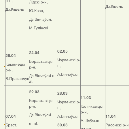
р-н,
Лідскі р-н,
Дз.Кіцель
Дз.Кііцель
Ю.Квач,
Дз.Вінчэўскі,
М.Гулінскі
02.05
24.04
26.04
Чэрвенскі р-
Бераставіцкі
Камянецкі
н,
р-н,
р-н,
А.Вінчэўскі
Дз.Вінчэўскі et
В.Пракапчук
al.
22.03
28.03
11.03
Бераставіцкі
Чэрвенскі р-
р-н,
Калінкавіцкі
н,
р-н,
Дз.Вінчэўскі
07.04
А.Вінчэўскі
11.04
А.Шэўчык
et al.
Брэст,
30.03
Расонскі р-н