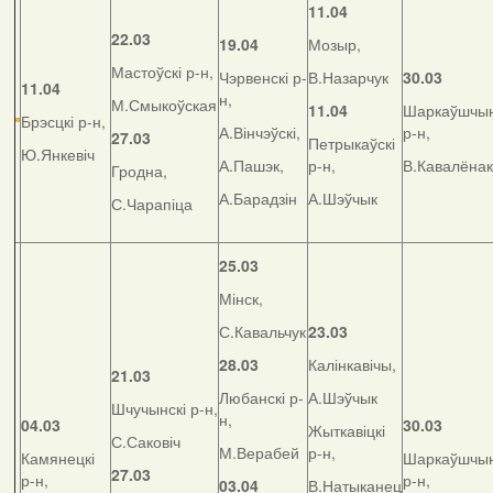
11.04
22.03
19.04
Мозыр,
Мастоўскі р-н,
Чэрвенскі р-
В.Назарчук
30.03
11.04
н,
М.Смыкоўская
11.04
Шаркаўшчын
Брэсцкі р-н,
А.Вінчэўскі,
р-н,
27.03
Петрыкаўскі
Ю.Янкевіч
А.Пашэк,
р-н,
В.Кавалёнак
Гродна,
А.Барадзін
А.Шэўчык
С.Чарапіца
25.03
Мінск,
С.Кавальчук
23.03
28.03
Калінкавічы,
21.03
Любанскі р-
А.Шэўчык
Шчучынскі р-н,
н,
04.03
30.03
Жыткавіцкі
С.Саковіч
М.Верабей
р-н,
Камянецкі
Шаркаўшчын
27.03
р-н,
р-н,
03.04
В.Натыканец