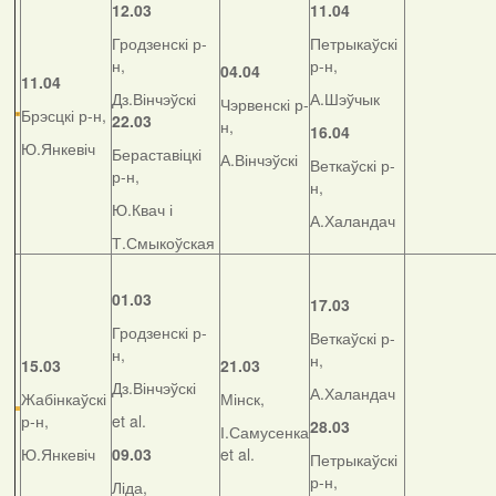
12.03
11.04
Гродзенскі р-
Петрыкаўскі
н,
р-н,
04.04
11.04
Дз.Вінчэўскі
А.Шэўчык
Чэрвенскі р-
Брэсцкі р-н,
22.03
н,
16.04
Ю.Янкевіч
Бераставіцкі
А.Вінчэўскі
Веткаўскі р-
р-н,
н,
Ю.Квач і
А.Халандач
Т.Смыкоўская
01.03
17.03
Гродзенскі р-
Веткаўскі р-
н,
н,
15.03
21.03
Дз.Вінчэўскі
А.Халандач
Жабінкаўскі
Мінск,
р-н,
et al.
28.03
І.Самусенка
Ю.Янкевіч
09.03
et al.
Петрыкаўскі
р-н,
Ліда,