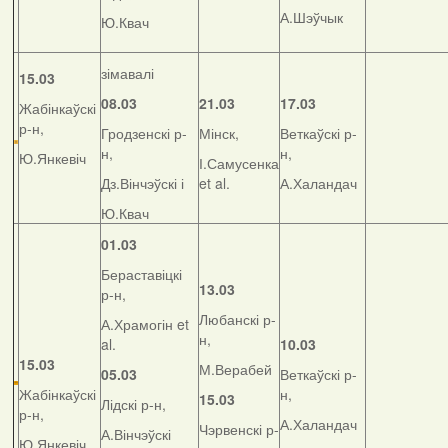
А.Шэўчык
Ю.Квач
зімавалі
15.03
08.03
21.03
17.03
Жабінкаўскі
р-н,
Гродзенскі р-
Мінск,
Веткаўскі р-
н,
н,
Ю.Янкевіч
І.Самусенка
Дз.Вінчэўскі і
et al.
А.Халандач
Ю.Квач
01.03
Бераставіцкі
13.03
р-н,
Любанскі р-
А.Храмогін et
н,
al.
10.03
15.03
М.Верабей
05.03
Веткаўскі р-
Жабінкаўскі
н,
15.03
Лідскі р-н,
р-н,
А.Халандач
Чэрвенскі р-
А.Вінчэўскі
Ю.Янкевіч