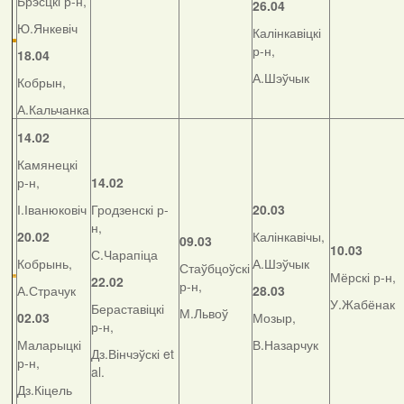
Брэсцкі р-н,
26.04
Ю.Янкевіч
Калінкавіцкі
р-н,
18.04
А.Шэўчык
Кобрын,
А.Кальчанка
14.02
Камянецкі
р-н,
14.02
І.Іванюковіч
Гродзенскі р-
20.03
н,
20.02
Калінкавічы,
09.03
10.03
С.Чарапіца
Кобрынь,
А.Шэўчык
Стаўбцоўскі
Мёрскі р-н,
22.02
р-н,
А.Страчук
28.03
У.Жабёнак
Бераставіцкі
М.Львоў
02.03
Мозыр,
р-н,
Маларыцкі
В.Назарчук
Дз.Вінчэўскі et
р-н,
al.
Дз.Кіцель