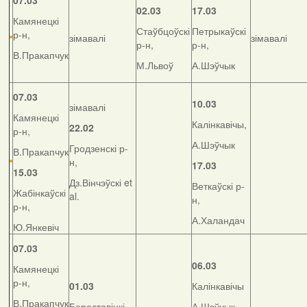
07.03
02.03
17.03
Камянецкі
Стаўбцоўскі
Петрыкаўскі
р-н,
зімавалі
зімавалі
р-н,
р-н,
В.Пракапчук
М.Львоў
А.Шэўчык
07.03
10.03
зімавалі
Камянецкі
Калінкавічы,
22.02
р-н,
А.Шэўчык
Гродзенскі р-
В.Пракапчук
н,
17.03
15.03
Дз.Вінчэўскі et
Веткаўскі р-
Жабінкаўскі
al.
н,
р-н,
А.Халандач
Ю.Янкевіч
07.03
06.03
Камянецкі
р-н,
01.03
Калінкавічы
В.Пракапчук
Бераставіцкі
А.Шэўчык