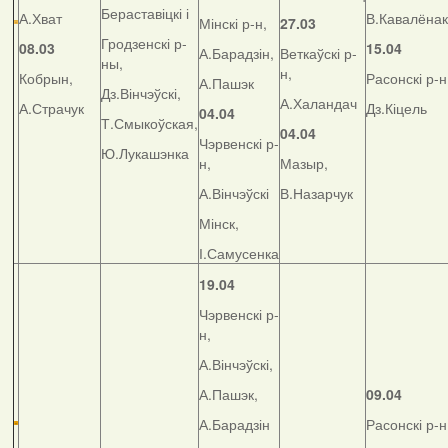
Бераставіцкі і
А.Хват
В.Кавалёнак
Мінскі р-н,
27.03
Гродзенскі р-
08.03
15.04
А.Барадзін,
Веткаўскі р-
ны,
н,
Кобрын,
Расонскі р-н
А.Пашэк
Дз.Вінчэўскі,
А.Халандач
А.Страчук
Дз.Кіцель
04.04
Т.Смыкоўская,
04.04
Чэрвенскі р-
Ю.Лукашэнка
н,
Мазыр,
А.Вінчэўскі
В.Назарчук
Мінск,
І.Самусенка
19.04
Чэрвенскі р-
н,
А.Вінчэўскі,
А.Пашэк,
09.04
А.Барадзін
Расонскі р-н