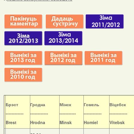
Б
рэст
Гродна
Мінск
Гомель
Віцебск
------------
------------
-----------
------------
------------
Brest
Hrodna
Minsk
Homiel
Vitebsk