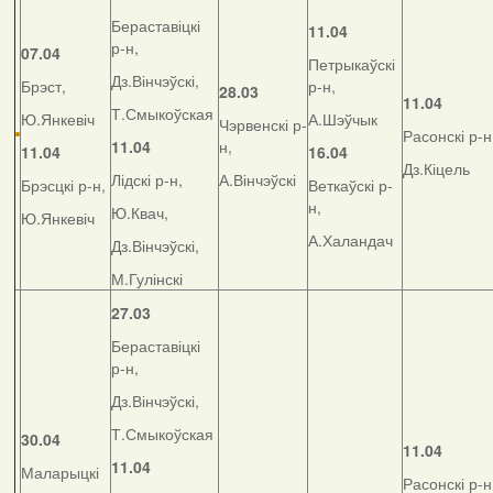
Бераставіцкі
11.04
р-н,
07.04
Петрыкаўскі
Дз.Вінчэўскі,
Брэст,
р-н,
28.03
11.04
Т.Смыкоўская
Ю.Янкевіч
А.Шэўчык
Чэрвенскі р-
Расонскі р-н
11.04
н,
11.04
16.04
Дз.Кіцель
Лідскі р-н,
А.Вінчэўскі
Брэсцкі р-н,
Веткаўскі р-
н,
Ю.Квач,
Ю.Янкевіч
А.Халандач
Дз.Вінчэўскі,
М.Гулінскі
27.03
Бераставіцкі
р-н,
Дз.Вінчэўскі,
Т.Смыкоўская
30.04
11.04
11.04
Маларыцкі
Расонскі р-н