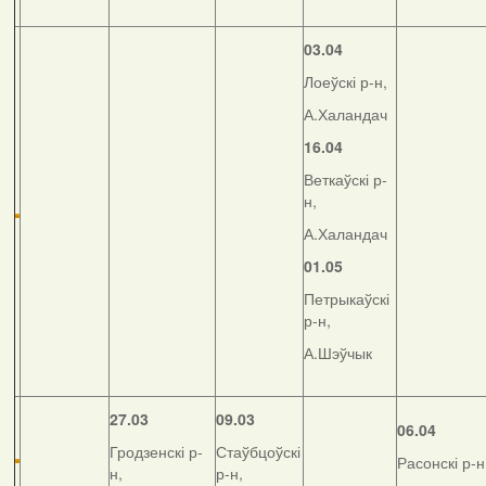
03.04
Лоеўскі р-н,
А.Халандач
16.04
Веткаўскі р-
н,
А.Халандач
01.05
Петрыкаўскі
р-н,
А.Шэўчык
27.03
09.03
06.04
Гродзенскі р-
Стаўбцоўскі
Расонскі р-н
н,
р-н,