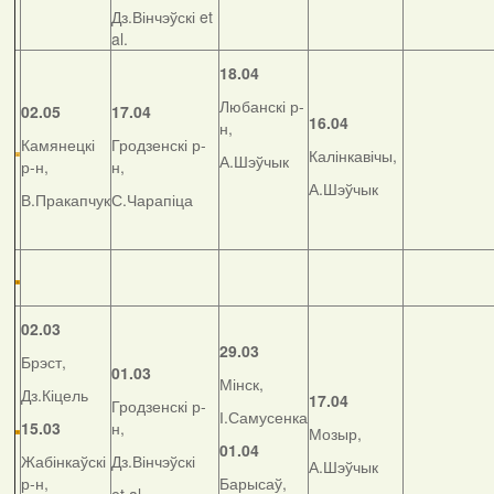
Дз.Вінчэўскі et
al.
18.04
Любанскі р-
02.05
17.04
16.04
н,
Камянецкі
Гродзенскі р-
Калінкавічы,
А.Шэўчык
р-н,
н,
А.Шэўчык
В.Пракапчук
С.Чарапіца
02.03
29.03
Брэст,
01.03
Мінск,
Дз.Кіцель
17.04
Гродзенскі р-
І.Самусенка
15.03
н,
Мозыр,
01.04
Жабінкаўскі
Дз.Вінчэўскі
А.Шэўчык
р-н,
Барысаў,