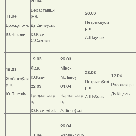
20.04
Бераставіцкі
28.03
11.04
р-н,
Петрыкаўскі
Брэсцкі р-н,
Дз.Вінчэўскі,
р-н,
Ю.Янкевіч
Ю.Квач,
А.Шэўчык
С.Саковіч
19.03
26.03
Ліда,
Мінск,
15.03
28.03
12.04
Ю.Квач
М.Львоў
Жабінкаўскі
Петрыкаўскі
р-н,
Расонскі р-н
22.03
04.04
р-н,
Ю.Янкевіч
Дз.Кіцель
Гродзенскі р-
Чэрвенскі р-
А.Шэўчык
н,
н,
Ю.Квач et al.
А.Вінчэўскі
26.04
11.04
Чэрвенскі р-