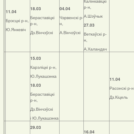
Калінкавіцкі
р-н,
18.03
04.04
11.04
А.Шэўчык
Бераставіцкі
Чэрвенскі р-
Брэсцкі р-н,
р-н,
н,
27.03
Ю.Янкевіч
Дз.Вінчэўскі
А.Вінчэўскі
Веткаўскі р-
н,
А.Халандач
15.03
Карэліцкі р-н,
Ю.Лукашэнка
11.04
18.03
Расонскі р-н
Бераставіцкі
Дз.Кіцель
р-н,
Дз.Вінчэўскі
і Ю.Лукашэнка
29.03
16.04