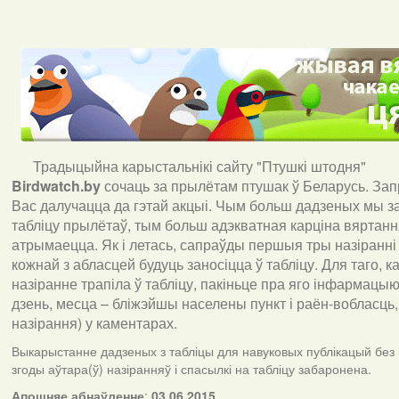
Традыцыйна карыстальнікі сайту "Птушкі штодня"
Birdwatch
.
by
сочаць за прылётам птушак ў Беларусь. За
Вас далучацца да гэтай акцыі. Чым больш дадзеных мы з
табліцу прылётаў, тым больш адэкватная карціна вяртан
атрымаецца. Як і летась, сапраўды першыя тры назіранні
кожнай з абласцей будуць заносіцца ў табліцу. Для таго, 
назіранне трапіла ў табліцу, пакіньце пра яго інфармацыю 
дзень, месца – бліжэйшы населены пункт і раён-вобласць,
назірання) у каментарах
.
Выкарыстанне дадзеных з табліцы для навуковых публікацый без
згоды аўтара(ў) назіранняў і спасылкі на табліцу забаронена.
А
пошняе абнаўленне
:
03.06.2015