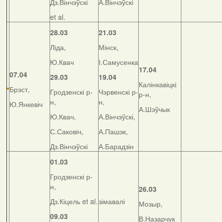
Дз.Вінчэўскі
А.Вінчэўскі
et al.
28.03
21.03
Ліда,
Мінск,
Ю.Квач
І.Самусенка
17.04
07.04
29.03
19.04
Калінкавіцкі
Брэст,
Гродзенскі р-
Чэрвенскі р-
р-н,
н,
н,
Ю.Янкевіч
А.Шэўчык
Ю.Квач,
А.Вінчэўскі,
С.Саковіч,
А.Пашэк,
Дз.Вінчэўскі
А.Барадзін
01.03
Гродзенскі р-
н,
26.03
Дз.Кіцель et al.
зімавалі
Мозыр,
09.03
В.Назарчук