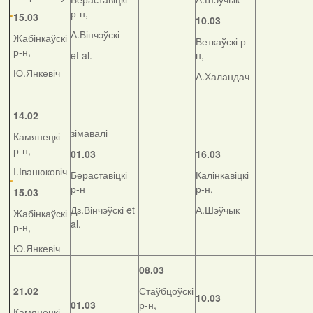
р-н,
15.03
10.03
А.Вінчэўскі
Жабінкаўскі
Веткаўскі р-
р-н,
et al.
н,
Ю.Янкевіч
А.Халандач
14.02
зімавалі
Камянецкі
р-н,
01.03
16.03
І.Іванюковіч
Бераставіцкі
Калінкавіцкі
р-н
р-н,
15.03
Дз.Вінчэўскі et
А.Шэўчык
Жабінкаўскі
al.
р-н,
Ю.Янкевіч
08.03
21.02
Стаўбцоўскі
10.03
01.03
р-н,
Камянецкі