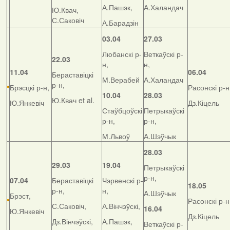
А.Пашэк,
А.Халандач
Ю.Квач,
С.Саковіч
А.Барадзін
03.04
27.03
Любанскі р-
Веткаўскі р-
22.03
н,
н,
11.04
06.04
Бераставіцкі
М.Верабей
А.Халандач
р-н,
Брэсцкі р-н,
Расонскі р-н
10.04
28.03
Ю.Квач et al.
Ю.Янкевіч
Дз.Кіцель
Стаўбцоўскі
Петрыкаўскі
р-н,
р-н,
М.Львоў
А.Шэўчык
28.03
29.03
19.04
Петрыкаўскі
р-н,
07.04
Бераставіцкі
Чэрвенскі р-
18.05
р-н,
н,
А.Шэўчык
Брэст,
Расонскі р-н
С.Саковіч,
А.Вінчэўскі,
16.04
Ю.Янкевіч
Дз.Кіцель
Дз.Вінчэўскі,
А.Пашэк,
Веткаўскі р-