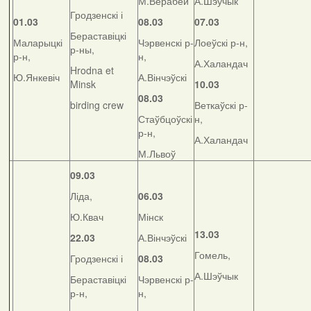
М.Верабей
А.Шэўчык
Гродзенскі і
01.03
08.03
07.03
Бераставіцкі
Маларыцкі
Чэрвенскі р-
Лоеўскі р-н,
р-ны,
р-н,
н,
А.Халандач
Hrodna et
Ю.Янкевіч
А.Вінчэўскі
Minsk
10.03
08.03
birding crew
Веткаўскі р-
Стаўбцоўскі
н,
р-н,
А.Халандач
М.Львоў
09.03
Ліда,
06.03
Ю.Квач
Мінск
13.03
22.03
А.Вінчэўскі
Гомель,
Гродзенскі і
08.03
А.Шэўчык
Бераставіцкі
Чэрвенскі р-
р-н,
н,