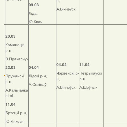
н,
09.03
А.Вінчэўскі
Ліда,
Ю.Квач
20.03
Камянецкі
р-н,
В.Пракапчук
04.04
11.04
22.03
04.04
Чэрвенскі р-
Петрыкаўскі
Пружанскі
Лідскі р-н,
н,
р-н,
р-н,
А.Созінаў
А.Вінчэўскі
А.Шэўчык
А.Кальчанка
et al.
11.04
Брэсцкі р-н,
Ю.Янкевіч