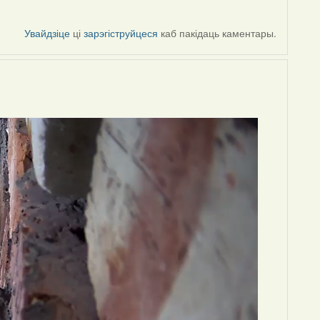
Увайдзіце
ці
зарэгіструйцеся
каб пакідаць каментары.