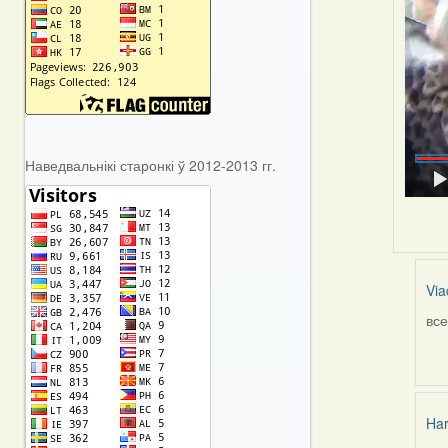
Наведвальнікі старонкі ў 2012-2013 гг.
Via
все
In
rep
to
by
Via
Har
Gr