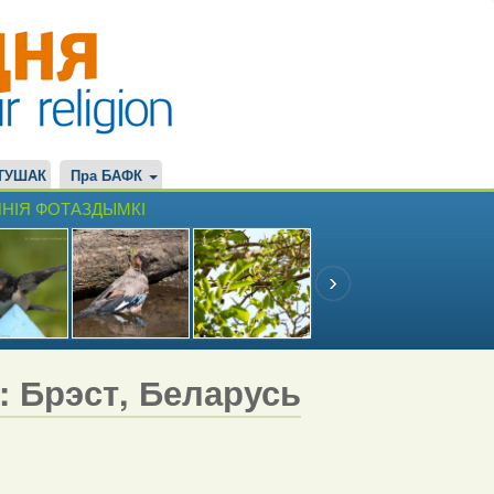
ТУШАК
Пра БАФК
НІЯ ФОТАЗДЫМКІ
7: Брэст, Беларусь