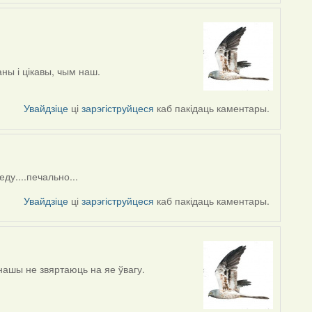
ны і цікавы, чым наш.
Увайдзіце
ці
зарэгіструйцеся
каб пакідаць каментары.
ду....печально...
Увайдзіце
ці
зарэгіструйцеся
каб пакідаць каментары.
нашы не звяртаюць на яе ўвагу.