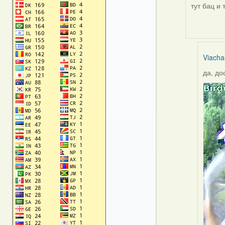
тут бац и 
Viacha
да, до
In
reply
to
by
Viacha
Gruzd