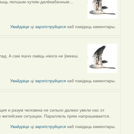
 быць лепшым-хуткім-далёкабачным...
Увайдзіце
ці
зарэгіструйцеся
каб пакідаць каментары.
лад. А сам яшчэ лавіць нікога не ўмееш.
Увайдзіце
ці
зарэгіструйцеся
каб пакідаць каментары.
ция и разум человека не сильно далеко увели нас от
 житейские ситуации. Параллель прям напрашивается.
Увайдзіце
ці
зарэгіструйцеся
каб пакідаць каментары.