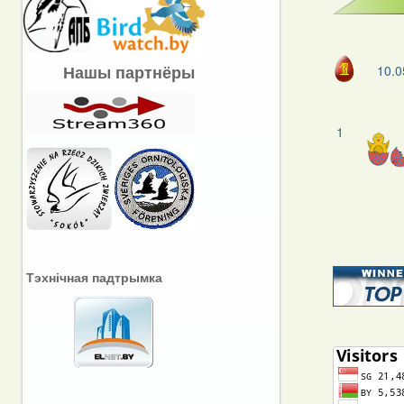
Нашы партнёры
10.0
1
Тэхнічная падтрымка