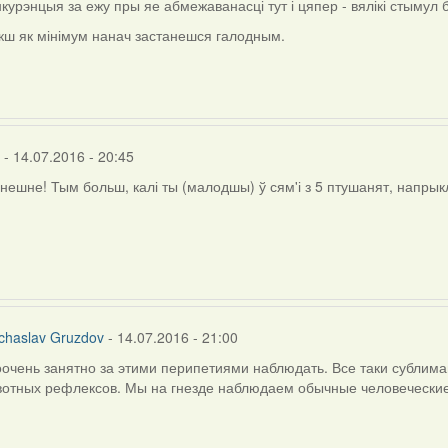
курэнцыя за ежу пры яе абмежаванасці тут і цяпер - вялікі стымул
ly
кш як мінімум нанач застанешся галодным.
chaslav
uzdov
- 14.07.2016 - 20:45
анешне! Тым больш, калі ты (малодшы) ў сям'і з 5 птушанят, напрык
slav
ov
chaslav Gruzdov
- 14.07.2016 - 21:00
очень занятно за этими перипетиями наблюдать. Все таки сублима
вотных рефлексов. Мы на гнезде наблюдаем обычные человеческие
ly