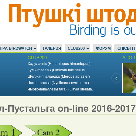
ПРА BIRDWATCH
ГАЛЕРЭЯ
CLUB200
ФОРУМ
СПІСЫ П
CLUB200
АПОШ
Хадулачнік (Himantopus himantopus)
Кулік-гразевік (Limicola falcinellus…
Шчурка-пчалаедка (Merops apiaster)
Чапля-кваква (Nycticorax nycticorax)
Чырвонаваллёвы гагач (Gavia stellata…
л-Пустальга on-line 2016-201