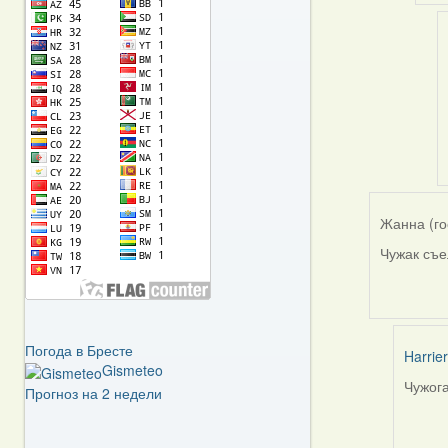
Har
Жанна (го
Чужак съел
Погода в Бресте
Harrier
Gismeteo
Чужога
Прогноз на 2 недели
In
reply
to