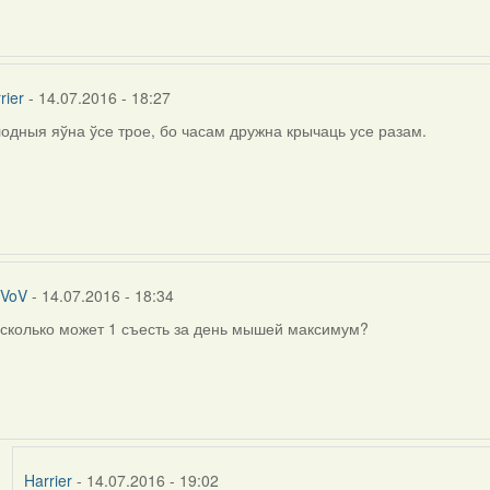
а
)
rier
- 14.07.2016 - 18:27
одныя яўна ўсе трое, бо часам дружна крычаць усе разам.
ly
rier
VoV
- 14.07.2016 - 18:34
сколько может 1 съесть за день мышей максимум?
In
reply
to
by
Harrier
Harrier
- 14.07.2016 - 19:02