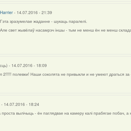
rier
Harrier
- 14.07.2016 - 21:39
Гэта зразумелае жаданне - шукаць паралелі.
In
reply
Але свет жывёлаў насамрэч іншы - тым не менш ён не менш склада
to
by
Viachaslav
Gruzdov
сць)
- 14.07.2016 - 18:09
 2!!!!! полевки! Наши соколята не привыкли и не умеют драться за е
- 14.07.2016 - 18:24
 проста вылічыць - ён паглядвае на камеру калі прабягае побач, а 