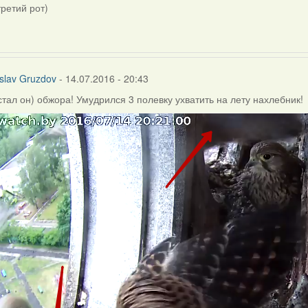
третий рот)
slav Gruzdov
- 14.07.2016 - 20:43
стал он) обжора! Умудрился 3 полевку ухватить на лету нахлебник!
slav
ov