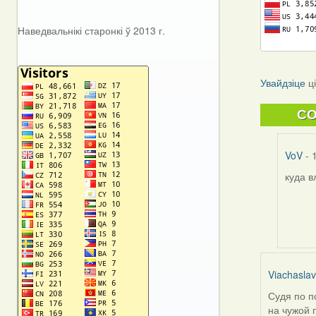
Наведвальнікі старонкі ў 2013 г.
Увайдзіце
ц
C
VoV
- 
куда в
In
reply
to
by
Мікал
(госць
Viachasla
Судя по п
на чужой 