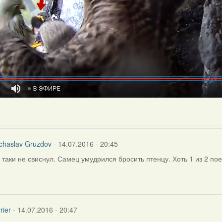
chaslav Gruzdov
- 14.07.2016 - 20:45
 таки не свиснул. Самец умудрился бросить птенцу. Хоть 1 из 2 по
ly
chaslav
rier
- 14.07.2016 - 20:47
uzdov