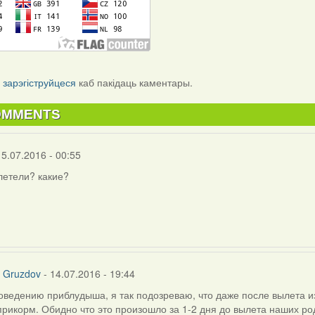
і
зарэгіструйцеся
каб пакідаць каментары.
OMMENTS
15.07.2016 - 00:55
летели? какие?
ай
)
v Gruzdov
- 14.07.2016 - 19:44
оведению приблудыша, я так подозреваю, что даже после вылета из
прикорм. Обидно что это произошло за 1-2 дня до вылета наших род