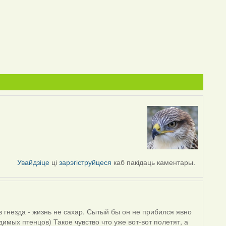
Увайдзіце
ці
зарэгіструйцеся
каб пакідаць каментары.
 гнезда - жизнь не сахар. Сытый бы он не прибился явно
имых птенцов) Такое чувство что уже вот-вот полетят, а