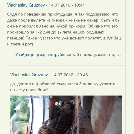
Viachaslav Gruzdov
- 14.07.2016 - 19:44
Судя по поведению приблудыша, я так подозреваю, что
даже после вылета из гнезда - жизнь не сахар. Сытый бы
он не прибился явно на чужой прикорм. Обидно что это
произошло за 1-2 дня до вылета наших родимых
птенцов) Такое чувство что уже вот-вот полетят, а тут бац
и третий рот)
Увайдзіце
ці
зарэгіструйцеся
каб пакідаць каментары.
Viachaslav Gruzdov
- 14.07.2016 - 20:43
да, достал он) обжора! Умудрился 3 полевку ухватить
In
на лету нахлебник!
reply
to
by
Viachaslav
Gruzdov