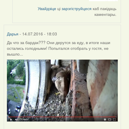
by
Увайдзіце
ці
зарэгіструйцеся
каб пакідаць
Harrier
каментары.
Дарья
- 14.07.2016 - 18:03
Да что за бардак??? Они дерутся за еду, в итоге наши
остались голодными! Попытался отобрать у гостя, не
вышло...