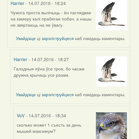
Harrier
- 14.07.2016 - 18:24
Чужога проста вылічыць - ён паглядвае
In
на камеру калі прабягае побач, а нашы
reply
не звяртаюць на яе ўвагу.
to
by
Увайдзіце
ці
зарэгіструйцеся
каб пакідаць каментары.
Жанна
(госць)
Harrier
- 14.07.2016 - 18:27
Галодныя яўна ўсе трое, бо часам
In
дружна крычаць усе разам.
reply
to
by
Увайдзіце
ці
зарэгіструйцеся
каб пакідаць каментары.
Harrier
VoV
- 14.07.2016 - 18:34
сколько может 1 съесть за день
In
мышей максимум?
reply