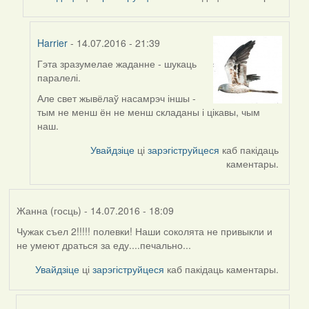
Harrier
- 14.07.2016 - 21:39
Гэта зразумелае жаданне - шукаць
In
паралелі.
reply
to
Але свет жывёлаў насамрэч іншы -
by
тым не менш ён не менш складаны і цікавы, чым
Viachaslav
наш.
Gruzdov
Увайдзіце
ці
зарэгіструйцеся
каб пакідаць
каментары.
Жанна (госць)
- 14.07.2016 - 18:09
Чужак съел 2!!!!! полевки! Наши соколята не привыкли и
не умеют драться за еду....печально...
Увайдзіце
ці
зарэгіструйцеся
каб пакідаць каментары.