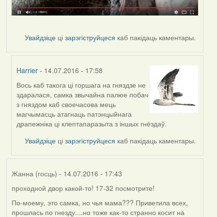
Увайдзіце
ці
зарэгіструйцеся
каб пакідаць каментары.
Harrier
- 14.07.2016 - 17:58
Вось каб такога ці горшага на гняздзе не
In
здаралася, самка звычайна палюе побач
reply
з гняздом каб своечасова мець
to
магчымасць атагнаць патэнцыйнага
by
драпежніка ці клептапаразыта з іншых гнёздаў.
Дарья
Увайдзіце
ці
зарэгіструйцеся
каб пакідаць каментары.
Жанна (госць)
- 14.07.2016 - 17:43
проходной двор какой-то! 17-32 посмотрите!
По-моему, это самка, но чья мама??? Приветила всех,
прошлась по гнезду....но тоже как-то странно косит на