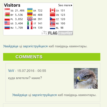
Увайдзіце
ці
зарэгіструйцеся
каб пакідаць каментары.
COMMENTS
VoV
- 15.07.2016 - 00:55
куда влетели? какие?
In
reply
to
by
Увайдзіце
ці
зарэгіструйцеся
каб пакідаць каментары.
Мікалай
(госць)