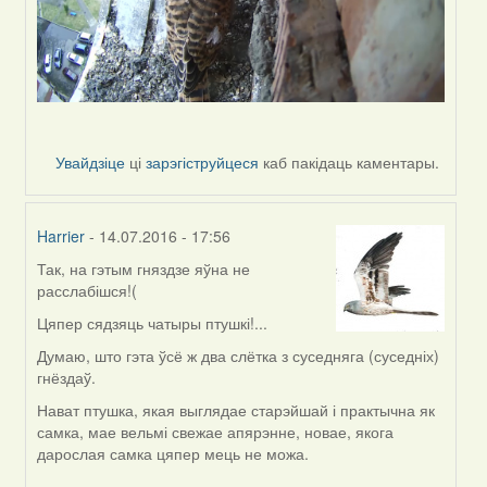
Увайдзіце
ці
зарэгіструйцеся
каб пакідаць каментары.
Harrier
- 14.07.2016 - 17:56
Так, на гэтым гняздзе яўна не
In
расслабішся!(
reply
to
Цяпер сядзяць чатыры птушкі!...
by
Думаю, што гэта ўсё ж два слётка з суседняга (суседніх)
Жанна
гнёздаў.
(госць)
Нават птушка, якая выглядае старэйшай і практычна як
самка, мае вельмі свежае апярэнне, новае, якога
дарослая самка цяпер мець не можа.