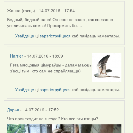
Жанна (госць)
- 14.07.2016 - 17:54
Бедный, бедный папа! Он еще не знает, как внезапно
увеличилась семья! Прокормить бы....
Увайдзіце
ці
зарэгіструйцеся
каб пакідаць каментары.
Harrier
- 14.07.2016 - 18:09
Гэта мясцовыя цімураўцы - дапамагаюць
In
з'есці тым, хто сам не спраўляецца)
reply
to
by
Увайдзіце
ці
зарэгіструйцеся
каб пакідаць каментары.
Жанна
(госць)
Дарья
- 14.07.2016 - 17:52
Что происходит на гнезде? Кто все эти птицы?