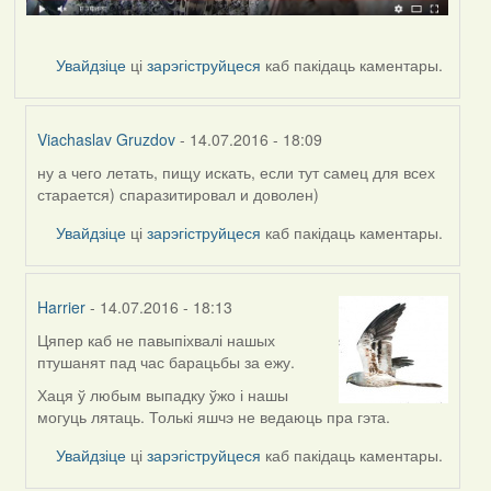
Увайдзіце
ці
зарэгіструйцеся
каб пакідаць каментары.
Viachaslav Gruzdov
- 14.07.2016 - 18:09
ну а чего летать, пищу искать, если тут самец для всех
In
старается) спаразитировал и доволен)
reply
to
Увайдзіце
ці
зарэгіструйцеся
каб пакідаць каментары.
by
Дарья
Harrier
- 14.07.2016 - 18:13
Цяпер каб не павыпіхвалі нашых
In
птушанят пад час барацьбы за ежу.
reply
to
Хаця ў любым выпадку ўжо і нашы
by
могуць лятаць. Толькі яшчэ не ведаюць пра гэта.
Дарья
Увайдзіце
ці
зарэгіструйцеся
каб пакідаць каментары.