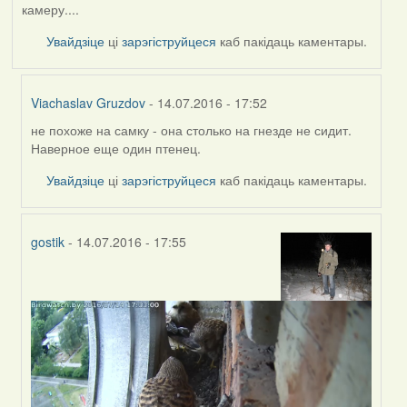
камеру....
Увайдзіце
ці
зарэгіструйцеся
каб пакідаць каментары.
Viachaslav Gruzdov
- 14.07.2016 - 17:52
не похоже на самку - она столько на гнезде не сидит.
In
Наверное еще один птенец.
reply
to
Увайдзіце
ці
зарэгіструйцеся
каб пакідаць каментары.
by
Жанна
(госць)
gostik
- 14.07.2016 - 17:55
In
reply
to
by
Жанна
(госць)