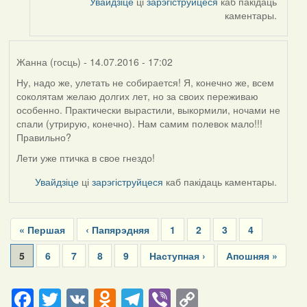
Увайдзіце
ці
зарэгіструйцеся
каб пакідаць
каментары.
Жанна (госць)
- 14.07.2016 - 17:02
Ну, надо же, улетать не собирается! Я, конечно же, всем
соколятам желаю долгих лет, но за своих переживаю
особенно. Практически вырастили, выкормили, ночами не
спали (утрирую, конечно). Нам самим полевок мало!!!
Правильно?
Лети уже птичка в свое гнездо!
Увайдзіце
ці
зарэгіструйцеся
каб пакідаць каментары.
Pagination
First
« Першая
Previous
‹ Папярэдняя
Page
1
Page
2
Page
3
Page
4
page
page
Current
5
Page
6
Page
7
Page
8
Page
9
Next
Наступная ›
Last
Апошняя »
page
page
page
Facebook
Twitter
VK
Odnoklassniki
Telegram
Viber
Copy