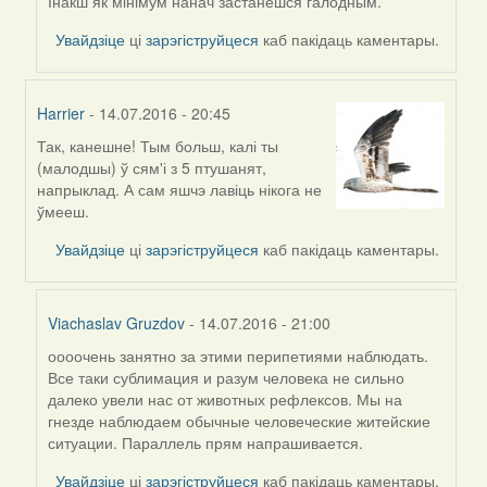
Viachaslav
Інакш як мінімум нанач застанешся галодным.
Gruzdov
Увайдзіце
ці
зарэгіструйцеся
каб пакідаць каментары.
Harrier
- 14.07.2016 - 20:45
Так, канешне! Тым больш, калі ты
In
(малодшы) ў сям'і з 5 птушанят,
reply
напрыклад. А сам яшчэ лавіць нікога не
to
ўмееш.
by
Viachaslav
Увайдзіце
ці
зарэгіструйцеся
каб пакідаць каментары.
Gruzdov
Viachaslav Gruzdov
- 14.07.2016 - 21:00
оооочень занятно за этими перипетиями наблюдать.
In
Все таки сублимация и разум человека не сильно
reply
далеко увели нас от животных рефлексов. Мы на
to
гнезде наблюдаем обычные человеческие житейские
by
ситуации. Параллель прям напрашивается.
Harrier
Увайдзіце
ці
зарэгіструйцеся
каб пакідаць каментары.