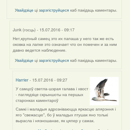
Увайдзіце
ці
зарэгіструйцеся
каб пакідаць каментары.
Junk (госць)
- 15.07.2016 - 09:17
Нет,крупный самец это их папаша у него так же есть
In
оковка на лапке это означает что он помечен и за ним
reply
давно ведется наблюдение.
to
by
Увайдзіце
ці
зарэгіструйцеся
каб пакідаць каментары.
Harrier
Harrier
- 15.07.2016 - 09:27
У самцоў светла-шэрая галава і хвост
In
- паглядзіце скрыншоты на першых
reply
старонках каментароў
to
by
Самкі і маладыя адрозніваюцца яркасцю апярэння і
Junk
яго "свежасцю", бо ў маладых птушак яно толькі
(госць)
вырасла і нязношанае, як цяпер у самак.