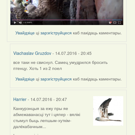
Увайдзіце
ці
зарэгіструйцеся
каб пакідаць каментары.
Viachaslav Gruzdov
- 14.07.2016 - 20:45
все таки не свиснул. Самец умудрился бросить
In
птенцу. Хоть 1 из 2 поел
reply
to
Увайдзіце
ці
зарэгіструйцеся
каб пакідаць каментары.
by
Viachaslav
Gruzdov
Harrier
- 14.07.2016 - 20:47
Канкурэнцыя за ежу пры яе
In
абмежаванасці тут і цяпер - вялікі
reply
стымул быць лепшым-хуткім-
to
далёкабачным...
by