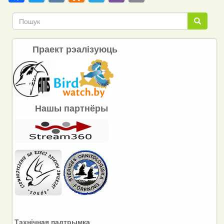
Link
Пошук
Пошук
Праект рэалізуюць
Нашы партнёры
Тэхнічная падтрымка