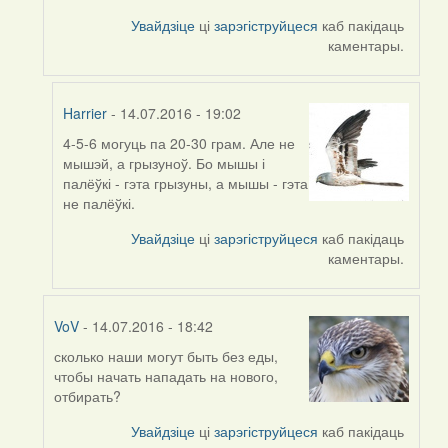
to
by
Увайдзіце
ці
зарэгіструйцеся
каб пакідаць
Harrier
каментары.
Harrier
- 14.07.2016 - 19:02
4-5-6 могуць па 20-30 грам. Але не
In
мышэй, а грызуноў. Бо мышы і
reply
палёўкі - гэта грызуны, а мышы - гэта
to
не палёўкі.
by
VoV
Увайдзіце
ці
зарэгіструйцеся
каб пакідаць
каментары.
VoV
- 14.07.2016 - 18:42
сколько наши могут быть без еды,
In
чтобы начать нападать на нового,
reply
отбирать?
to
by
Увайдзіце
ці
зарэгіструйцеся
каб пакідаць
Harrier