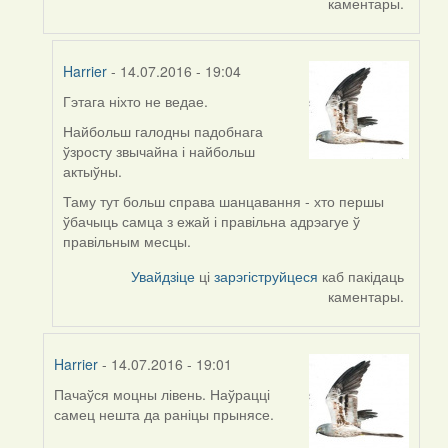
каментары.
Harrier
- 14.07.2016 - 19:04
Гэтага ніхто не ведае.
In
reply
Найбольш галодны падобнага
to
ўзросту звычайна і найбольш
by
актыўны.
VoV
Таму тут больш справа шанцавання - хто першы
ўбачыць самца з ежай і правільна адрэагуе ў
правільным месцы.
Увайдзіце
ці
зарэгіструйцеся
каб пакідаць
каментары.
Harrier
- 14.07.2016 - 19:01
Пачаўся моцны лівень. Наўрацці
In
самец нешта да раніцы прынясе.
reply
to