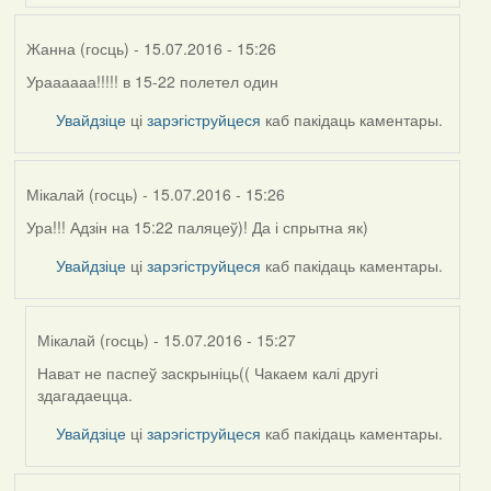
VoV
Жанна (госць)
- 15.07.2016 - 15:26
Ураааааа!!!!! в 15-22 полетел один
Увайдзіце
ці
зарэгіструйцеся
каб пакідаць каментары.
Мікалай (госць)
- 15.07.2016 - 15:26
Ура!!! Адзін на 15:22 паляцеў)! Да і спрытна як)
Увайдзіце
ці
зарэгіструйцеся
каб пакідаць каментары.
Мікалай (госць)
- 15.07.2016 - 15:27
Нават не паспеў заскрыніць(( Чакаем калі другі
In
здагадаецца.
reply
to
Увайдзіце
ці
зарэгіструйцеся
каб пакідаць каментары.
by
Мікалай