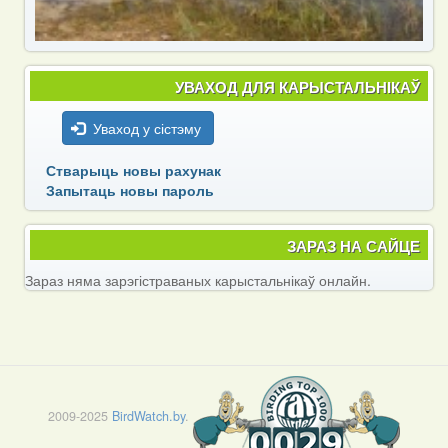
УВАХОД ДЛЯ КАРЫСТАЛЬНІКАЎ
Уваход у сістэму
Стварыць новы рахунак
Запытаць новы пароль
ЗАРАЗ НА САЙЦЕ
Зараз няма зарэгістраваных карыстальнікаў онлайн.
2009-2025
BirdWatch.by
.