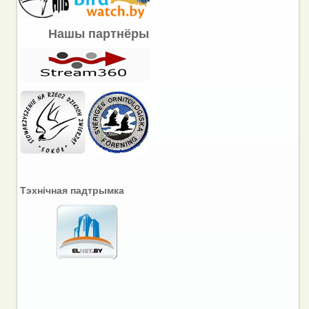
Нашы партнёры
Тэхнічная падтрымка