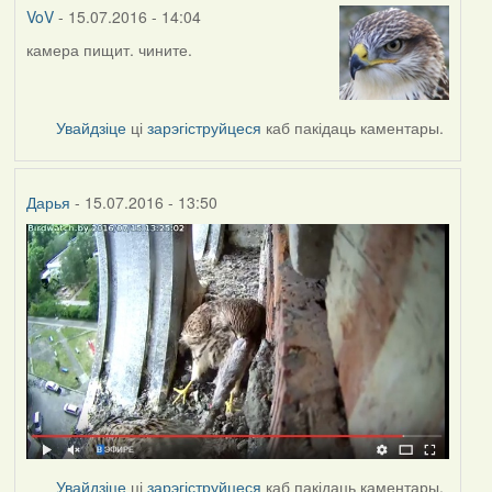
(госць)
VoV
- 15.07.2016 - 14:04
камера пищит. чините.
Увайдзіце
ці
зарэгіструйцеся
каб пакідаць каментары.
Дарья
- 15.07.2016 - 13:50
Увайдзіце
ці
зарэгіструйцеся
каб пакідаць каментары.