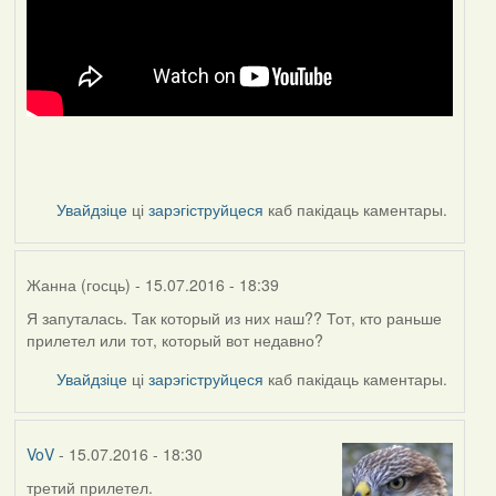
Увайдзіце
ці
зарэгіструйцеся
каб пакідаць каментары.
Жанна (госць)
- 15.07.2016 - 18:39
Я запуталась. Так который из них наш?? Тот, кто раньше
прилетел или тот, который вот недавно?
Увайдзіце
ці
зарэгіструйцеся
каб пакідаць каментары.
VoV
- 15.07.2016 - 18:30
третий прилетел.