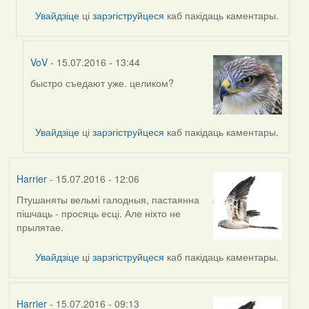
Увайдзіце
ці
зарэгіструйцеся
каб пакідаць каментары.
VoV
- 15.07.2016 - 13:44
быстро съедают уже. целиком?
In
reply
to
by
Увайдзіце
ці
зарэгіструйцеся
каб пакідаць каментары.
Viachaslav
Gruzdov
Harrier
- 15.07.2016 - 12:06
Птушаняты вельмі галодныя, пастаянна
пішчаць - просяць есці. Але ніхто не
прылятае.
Увайдзіце
ці
зарэгіструйцеся
каб пакідаць каментары.
Harrier
- 15.07.2016 - 09:13