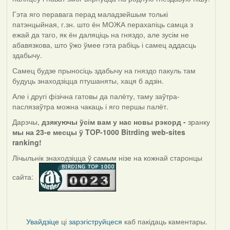
Гэта яго перавага перад маладзейшым толькі
патэнцыйная, г.зн. што ён МОЖА перахапіць самца з
ежай да таго, як ён даляціць на гняздо, але зусім не
абавязкова, што ўжо ўмее гэта рабіць і самец аддасць
здабычу.
Самец будзе прыносіць здабычу на гняздо пакуль там
будуць знаходзіцца птушаняты, хаця б адзін.
Але і другі фізічна гатовы да палёту, таму заўтра-
паслязаўтра можна чакаць і яго першы палёт.
Дарэчы,
дзякуючы ўсім вам у нас новы рэкорд -
зранку
мы на 23-е месцы ў TOP-1000 Bitrding web-sites
ranking!
Лічыльнік знаходзіцца ў самым нізе на кожнай старонцы
сайта:
Увайдзіце
ці
зарэгіструйцеся
каб пакідаць каментары.