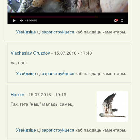
Увайдзіце
ці
зарэгіструйцеся
каб пакідаць каментары.
Viachaslav Gruzdov
- 15.07.2016 - 17:40
да, наш
In
reply
Увайдзіце
ці
зарэгіструйцеся
каб пакідаць каментары.
to
by
VoV
Harrier
- 15.07.2016 - 19:16
Так, гэта "наш" малады самец.
In
reply
to
by
Увайдзіце
ці
зарэгіструйцеся
каб пакідаць каментары.
VoV