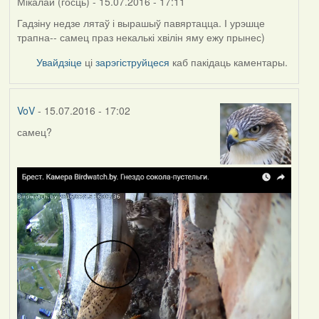
Мікалай (госць)
- 15.07.2016 - 17:11
Гадзіну недзе лятаў і вырашыў павяртацца. І урэшце
трапна-- самец праз некалькі хвілін яму ежу прынес)
Увайдзіце
ці
зарэгіструйцеся
каб пакідаць каментары.
VoV
- 15.07.2016 - 17:02
самец?