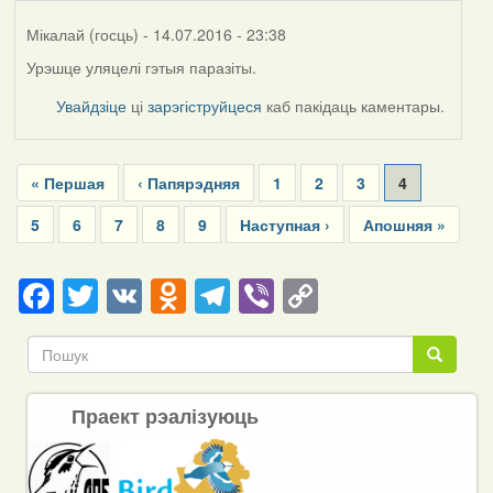
Мікалай (госць)
- 14.07.2016 - 23:38
Урэшце уляцелі гэтыя паразіты.
Увайдзіце
ці
зарэгіструйцеся
каб пакідаць каментары.
Pagination
First
« Першая
Previous
‹ Папярэдняя
Page
1
Page
2
Page
3
Current
4
page
page
page
Page
5
Page
6
Page
7
Page
8
Page
9
Next
Наступная ›
Last
Апошняя »
page
page
Facebook
Twitter
VK
Odnoklassniki
Telegram
Viber
Copy
Link
Пошук
Пошук
Праект рэалізуюць