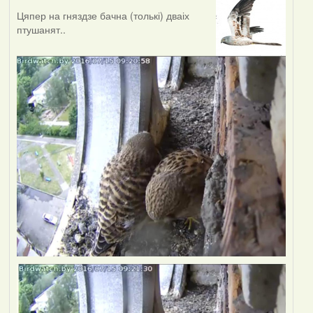
Цяпер на гняздзе бачна (толькі) дваіх
птушанят..