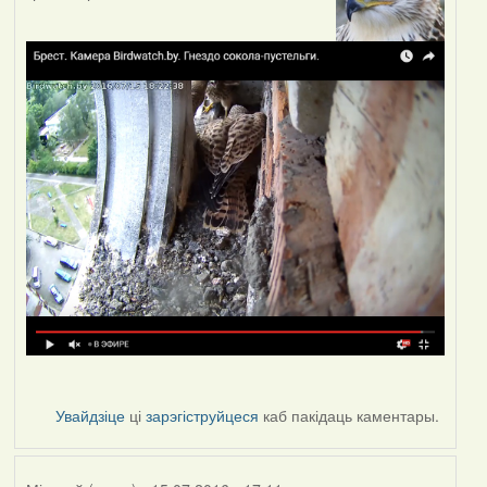
Увайдзіце
ці
зарэгіструйцеся
каб пакідаць каментары.