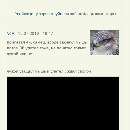
Увайдзіце
ці
зарэгіструйцеся
каб пакідаць каментары.
VoV
- 15.07.2016 - 18:47
прилетал 4й, самец, вроде закинул мышь
потом 3й улетел тоже, не понятно только
чужой или нет ..
чужой утащил мышь и улетел , ждал сволоч