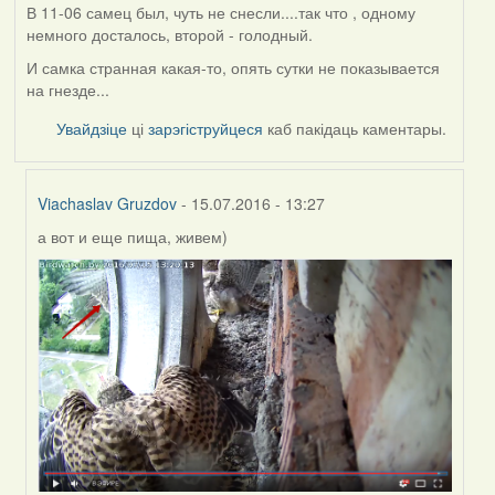
В 11-06 самец был, чуть не снесли....так что , одному
немного досталось, второй - голодный.
И самка странная какая-то, опять сутки не показывается
на гнезде...
Увайдзіце
ці
зарэгіструйцеся
каб пакідаць каментары.
Viachaslav Gruzdov
- 15.07.2016 - 13:27
а вот и еще пища, живем)
In
reply
to
by
Жанна
(госць)