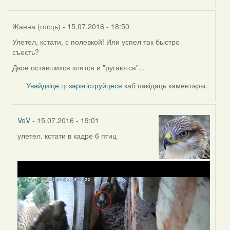
Жанна (госць)
- 15.07.2016 - 18:50
Улетел, кстати, с полевкой! Или успел так быстро
съесть?
Двое оставшихся злятся и "ругаются"...
Увайдзіце
ці
зарэгіструйцеся
каб пакідаць каментары.
VoV
- 15.07.2016 - 19:01
улетел. кстати в кадре 6 птиц
In
reply
to
by
Жанна
(госць)