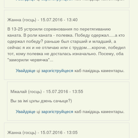
Жанна (госць)
- 15.07.2016 - 13:40
В 13-25 устроили соревнования по перетягиванию
каната. В роли каната - полевка. Победу одержал.....а кто
одержал победу? раньше был старший и младший, а
сейчас я их и не отличаю или с трудом....короче, победил
тот, кому полевка не досталась изначально. Посему, оба
"заморили червячка"...
Увайдзіце
ці
зарэгіструйцеся
каб пакідаць каментары.
Мікалай (госць)
- 15.07.2016 - 13:55
Вы за імі цэлы дзень сачыце?)
In
reply
Увайдзіце
ці
зарэгіструйцеся
каб пакідаць каментары.
to
by
Жанна
Жанна (госць)
- 15.07.2016 - 13:05
(госць)