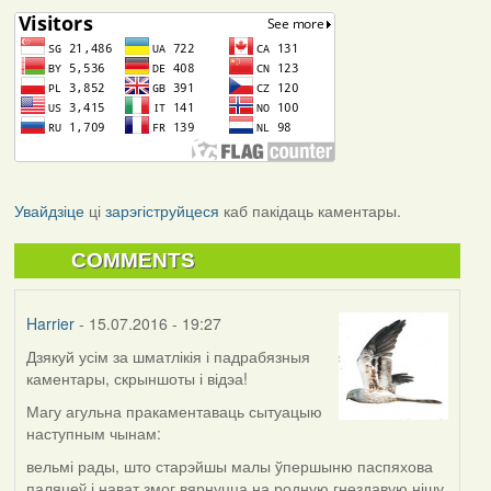
Увайдзіце
ці
зарэгіструйцеся
каб пакідаць каментары.
COMMENTS
Harrier
- 15.07.2016 - 19:27
Дзякуй усім за шматлікія і падрабязныя
каментары, скрыншоты і відэа!
Магу агульна пракаментаваць сытуацыю
наступным чынам:
вельмі рады, што старэйшы малы ўпершыню паспяхова
паляцеў і нават змог вярнуцца на родную гнездавую нішу.