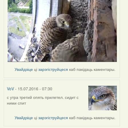
Увайдзіце
ці
зарэгіструйцеся
каб пакідаць каментары.
VoV
- 15.07.2016 - 07:30
с утра третий опять прилетел. сидит с
ними спит
Увайдзіце
ці
зарэгіструйцеся
каб пакідаць каментары.