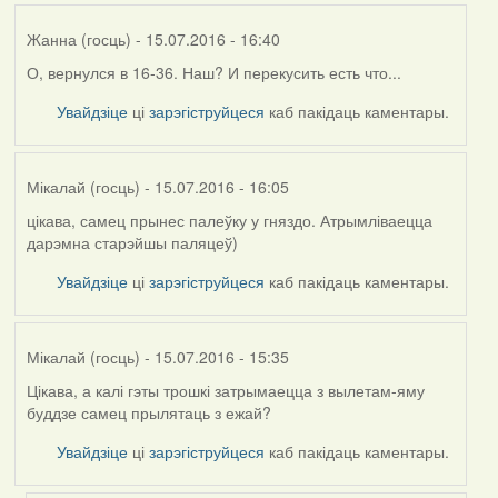
Жанна (госць)
- 15.07.2016 - 16:40
О, вернулся в 16-36. Наш? И перекусить есть что...
Увайдзіце
ці
зарэгіструйцеся
каб пакідаць каментары.
Мікалай (госць)
- 15.07.2016 - 16:05
цікава, самец прынес палеўку у гняздо. Атрымліваецца
дарэмна старэйшы паляцеў)
Увайдзіце
ці
зарэгіструйцеся
каб пакідаць каментары.
Мікалай (госць)
- 15.07.2016 - 15:35
Цікава, а калі гэты трошкі затрымаецца з вылетам-яму
буддзе самец прылятаць з ежай?
Увайдзіце
ці
зарэгіструйцеся
каб пакідаць каментары.