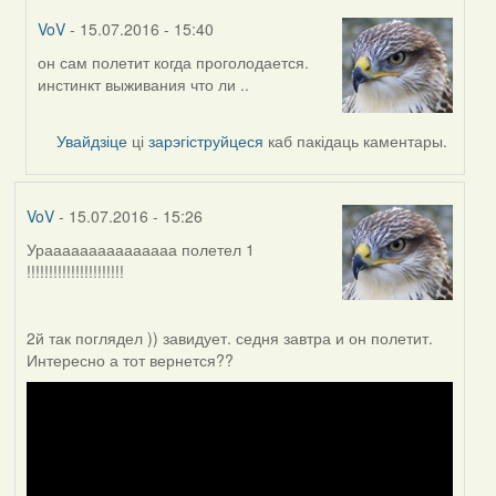
VoV
- 15.07.2016 - 15:40
он сам полетит когда проголодается.
In
инстинкт выживания что ли ..
reply
to
by
Увайдзіце
ці
зарэгіструйцеся
каб пакідаць каментары.
Мікалай
(госць)
VoV
- 15.07.2016 - 15:26
Урааааааааааааааа полетел 1
!!!!!!!!!!!!!!!!!!!!!!
2й так поглядел )) завидует. седня завтра и он полетит.
Интересно а тот вернется??