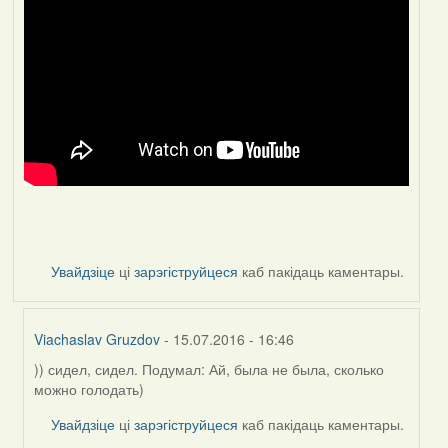
Увайдзіце
ці
зарэгіструйцеся
каб пакідаць каментары.
Viachaslav Gruzdov
- 15.07.2016 - 16:46
)) сидел, сидел. Подумал: Ай, была не была, сколько
In
можно голодать)
reply
to
Увайдзіце
ці
зарэгіструйцеся
каб пакідаць каментары.
by