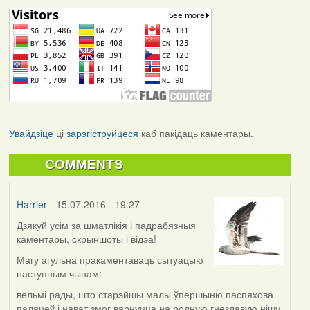
Увайдзіце
ці
зарэгіструйцеся
каб пакідаць каментары.
COMMENTS
Harrier
- 15.07.2016 - 19:27
Дзякуй усім за шматлікія і падрабязныя
каментары, скрыншоты і відэа!
Магу агульна пракаментаваць сытуацыю
наступным чынам:
вельмі рады, што старэйшы малы ўпершыню паспяхова
паляцеў і нават змог вярнуцца на родную гнездавую нішу.