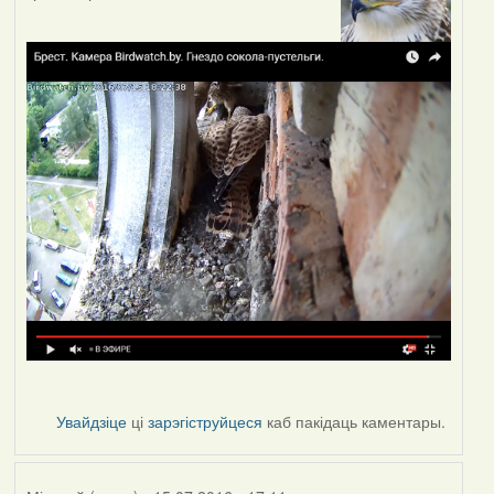
Увайдзіце
ці
зарэгіструйцеся
каб пакідаць каментары.