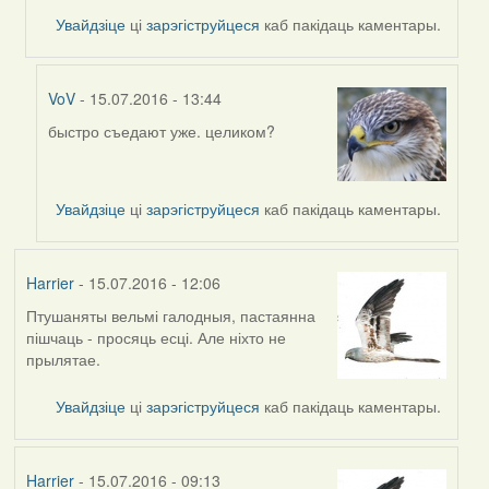
Увайдзіце
ці
зарэгіструйцеся
каб пакідаць каментары.
VoV
- 15.07.2016 - 13:44
быстро съедают уже. целиком?
In
reply
to
by
Увайдзіце
ці
зарэгіструйцеся
каб пакідаць каментары.
Viachaslav
Gruzdov
Harrier
- 15.07.2016 - 12:06
Птушаняты вельмі галодныя, пастаянна
пішчаць - просяць есці. Але ніхто не
прылятае.
Увайдзіце
ці
зарэгіструйцеся
каб пакідаць каментары.
Harrier
- 15.07.2016 - 09:13