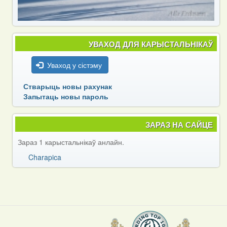
УВАХОД ДЛЯ КАРЫСТАЛЬНІКАЎ
Уваход у сістэму
Стварыць новы рахунак
Запытаць новы пароль
ЗАРАЗ НА САЙЦЕ
Зараз 1 карыстальнікаў анлайн.
Charapica