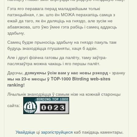
Гэта яго перавага перад маладзейшым толькі
патэнцыйная, г.зн. што ён МОЖА перахапіць самца з
ежай да таго, як ён даляціць на гняздо, але зусім не
абавязкова, што ўжо ўмее гэта рабіць і самец аддасць
здабычу.
Самец будзе прыносіць здабычу на гняздо пакуль там
будуць знаходзіцца птушаняты, хаця б адзін.
Але і другі фізічна гатовы да палёту, таму заўтра-
паслязаўтра можна чакаць і яго першы палёт.
Дарэчы,
дзякуючы ўсім вам у нас новы рэкорд -
зранку
мы на 23-е месцы ў TOP-1000 Bitrding web-sites
ranking!
Лічыльнік знаходзіцца ў самым нізе на кожнай старонцы
сайта:
Увайдзіце
ці
зарэгіструйцеся
каб пакідаць каментары.