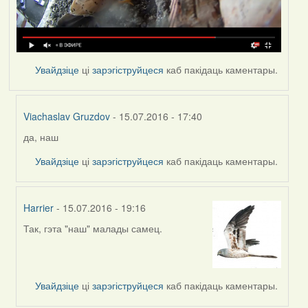
Увайдзіце
ці
зарэгіструйцеся
каб пакідаць каментары.
Viachaslav Gruzdov
- 15.07.2016 - 17:40
да, наш
In
reply
Увайдзіце
ці
зарэгіструйцеся
каб пакідаць каментары.
to
by
VoV
Harrier
- 15.07.2016 - 19:16
Так, гэта "наш" малады самец.
In
reply
to
by
Увайдзіце
ці
зарэгіструйцеся
каб пакідаць каментары.
VoV