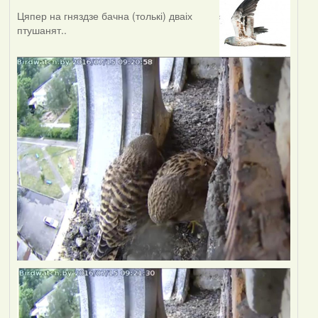
Цяпер на гняздзе бачна (толькі) дваіх
птушанят..