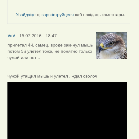
Увайдзіце
ці
зарэгіструйцеся
каб пакідаць каментары.
VoV
- 15.07.2016 - 18:47
прилетал 4й, самец, вроде закинул мышь
потом 3й улетел тоже, не понятно только
чужой или нет ..
чужой утащил мышь и улетел , ждал сволоч