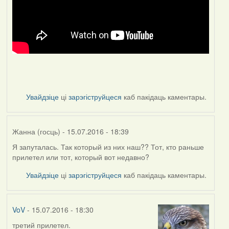
Увайдзіце
ці
зарэгіструйцеся
каб пакідаць каментары.
Жанна (госць)
- 15.07.2016 - 18:39
Я запуталась. Так который из них наш?? Тот, кто раньше
прилетел или тот, который вот недавно?
Увайдзіце
ці
зарэгіструйцеся
каб пакідаць каментары.
VoV
- 15.07.2016 - 18:30
третий прилетел.