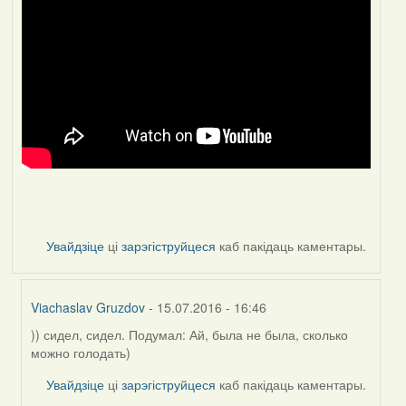
Увайдзіце
ці
зарэгіструйцеся
каб пакідаць каментары.
Viachaslav Gruzdov
- 15.07.2016 - 16:46
)) сидел, сидел. Подумал: Ай, была не была, сколько
In
можно голодать)
reply
to
Увайдзіце
ці
зарэгіструйцеся
каб пакідаць каментары.
by