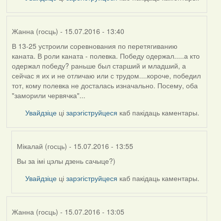
Жанна (госць)
- 15.07.2016 - 13:40
В 13-25 устроили соревнования по перетягиванию
каната. В роли каната - полевка. Победу одержал.....а кто
одержал победу? раньше был старший и младший, а
сейчас я их и не отличаю или с трудом....короче, победил
тот, кому полевка не досталась изначально. Посему, оба
"заморили червячка"...
Увайдзіце
ці
зарэгіструйцеся
каб пакідаць каментары.
Мікалай (госць)
- 15.07.2016 - 13:55
Вы за імі цэлы дзень сачыце?)
In
reply
Увайдзіце
ці
зарэгіструйцеся
каб пакідаць каментары.
to
by
Жанна
Жанна (госць)
- 15.07.2016 - 13:05
(госць)