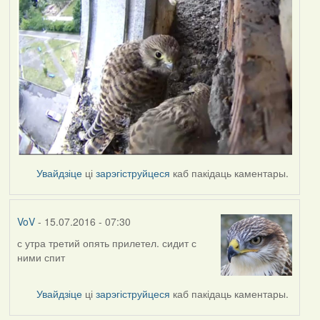
Увайдзіце
ці
зарэгіструйцеся
каб пакідаць каментары.
VoV
- 15.07.2016 - 07:30
с утра третий опять прилетел. сидит с
ними спит
Увайдзіце
ці
зарэгіструйцеся
каб пакідаць каментары.