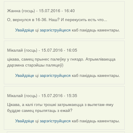
Жанна (госць)
- 15.07.2016 - 16:40
О, вернулся в 16-36. Наш? И перекусить есть что...
Увайдзіце
ці
зарэгіструйцеся
каб пакідаць каментары.
Мікалай (госць)
- 15.07.2016 - 16:05
цікава, самец прынес палеўку у гняздо. Атрымліваецца
дарэмна старэйшы паляцеў)
Увайдзіце
ці
зарэгіструйцеся
каб пакідаць каментары.
Мікалай (госць)
- 15.07.2016 - 15:35
Цікава, а калі гэты трошкі затрымаецца з вылетам-яму
буддзе самец прылятаць з ежай?
Увайдзіце
ці
зарэгіструйцеся
каб пакідаць каментары.