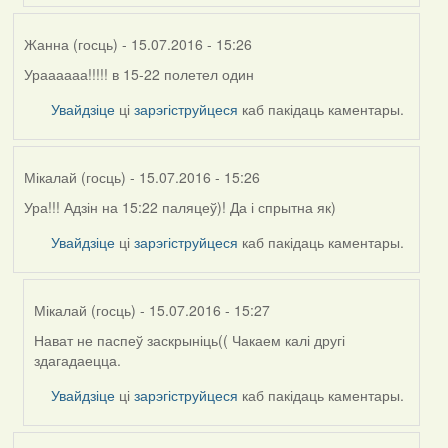
VoV
Жанна (госць)
- 15.07.2016 - 15:26
Ураааааа!!!!! в 15-22 полетел один
Увайдзіце
ці
зарэгіструйцеся
каб пакідаць каментары.
Мікалай (госць)
- 15.07.2016 - 15:26
Ура!!! Адзін на 15:22 паляцеў)! Да і спрытна як)
Увайдзіце
ці
зарэгіструйцеся
каб пакідаць каментары.
Мікалай (госць)
- 15.07.2016 - 15:27
Нават не паспеў заскрыніць(( Чакаем калі другі
In
здагадаецца.
reply
to
Увайдзіце
ці
зарэгіструйцеся
каб пакідаць каментары.
by
Мікалай