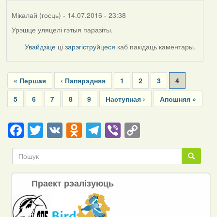
Мікалай (госць)
- 14.07.2016 - 23:38
Урэшце уляцелі гэтыя паразіты.
Увайдзіце
ці
зарэгіструйцеся
каб пакідаць каментары.
Pagination
First
« Першая
Previous
‹ Папярэдняя
Page
1
Page
2
Page
3
Current
4
page
page
page
Page
5
Page
6
Page
7
Page
8
Page
9
Next
Наступная ›
Last
Апошняя »
page
page
Facebook
Twitter
VK
Odnoklassniki
Telegram
Viber
Copy
Link
Пошук
Пошук
Праект рэалізуюць