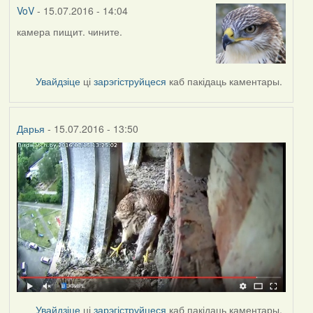
(госць)
VoV
- 15.07.2016 - 14:04
камера пищит. чините.
Увайдзіце
ці
зарэгіструйцеся
каб пакідаць каментары.
Дарья
- 15.07.2016 - 13:50
Увайдзіце
ці
зарэгіструйцеся
каб пакідаць каментары.