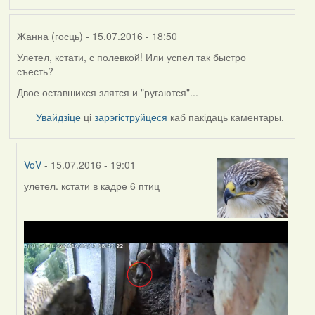
Жанна (госць)
- 15.07.2016 - 18:50
Улетел, кстати, с полевкой! Или успел так быстро
съесть?
Двое оставшихся злятся и "ругаются"...
Увайдзіце
ці
зарэгіструйцеся
каб пакідаць каментары.
VoV
- 15.07.2016 - 19:01
улетел. кстати в кадре 6 птиц
In
reply
to
by
Жанна
(госць)