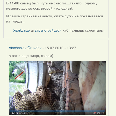
В 11-06 самец был, чуть не снесли....так что , одному
немного досталось, второй - голодный.
И самка странная какая-то, опять сутки не показывается
на гнезде...
Увайдзіце
ці
зарэгіструйцеся
каб пакідаць каментары.
Viachaslav Gruzdov
- 15.07.2016 - 13:27
а вот и еще пища, живем)
In
reply
to
by
Жанна
(госць)