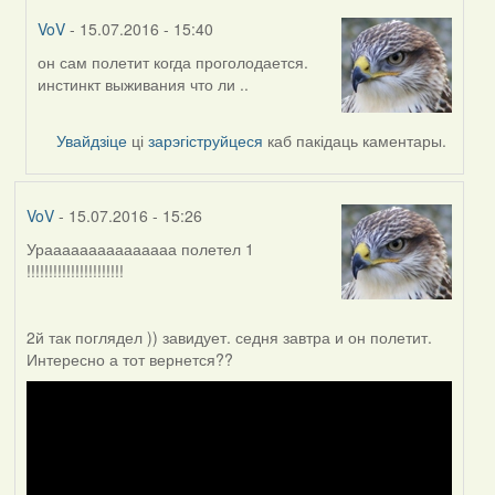
VoV
- 15.07.2016 - 15:40
он сам полетит когда проголодается.
In
инстинкт выживания что ли ..
reply
to
by
Увайдзіце
ці
зарэгіструйцеся
каб пакідаць каментары.
Мікалай
(госць)
VoV
- 15.07.2016 - 15:26
Урааааааааааааааа полетел 1
!!!!!!!!!!!!!!!!!!!!!!
2й так поглядел )) завидует. седня завтра и он полетит.
Интересно а тот вернется??