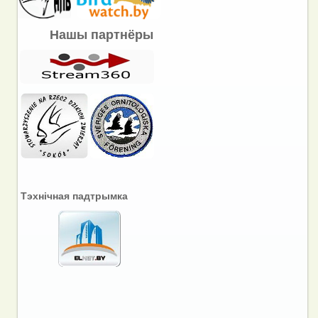
Нашы партнёры
Тэхнічная падтрымка