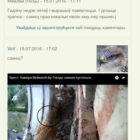
Мікалай (госць)
- 15.07.2016 - 17:11
Гадзіну недзе лятаў і вырашыў павяртацца. І урэшце
трапна-- самец праз некалькі хвілін яму ежу прынес)
Увайдзіце
ці
зарэгіструйцеся
каб пакідаць каментары.
VoV
- 15.07.2016 - 17:02
самец?