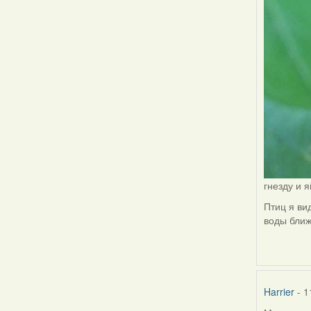
гнезду и 
Птиц я ви
воды ближ
Harrier
- 1