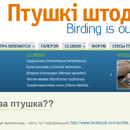
ПРА BIRDWATCH
ГАЛЕРЭЯ
CLUB200
ФОРУМ
СПІСЫ П
CLUB200
АПОШ
Хадулачнік (Himantopus himantopus)
Кулік-гразевік (Limicola falcinellus…
Шчурка-пчалаедка (Merops apiaster)
Чапля-кваква (Nycticorax nycticorax)
Чырвонаваллёвы гагач (Gavia stellata…
за птушка??
 вызначыць - вось тут інфармацыя
http://www.facebook.com/profi