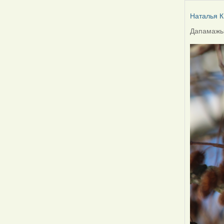
Наталья К
Дапамажыц