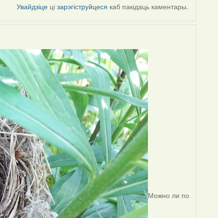
Увайдзіце
ці
зарэгіструйцеся
каб пакідаць каментары.
Можно ли по