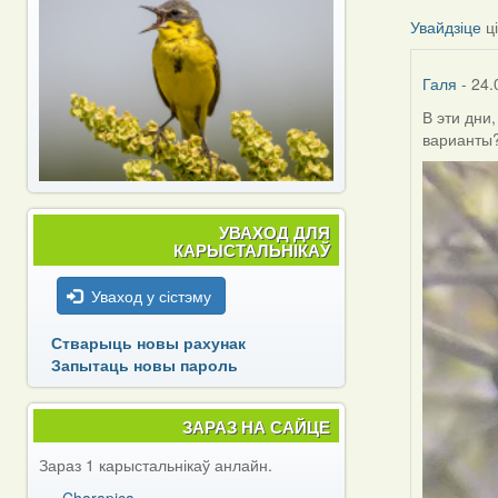
Увайдзіце
ц
Галя
- 24.
В эти дни
варианты
УВАХОД ДЛЯ
КАРЫСТАЛЬНІКАЎ
Уваход у сістэму
Стварыць новы рахунак
Запытаць новы пароль
ЗАРАЗ НА САЙЦЕ
Зараз 1 карыстальнікаў анлайн.