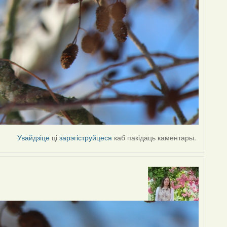
Увайдзіце
ці
зарэгіструйцеся
каб пакідаць каментары.