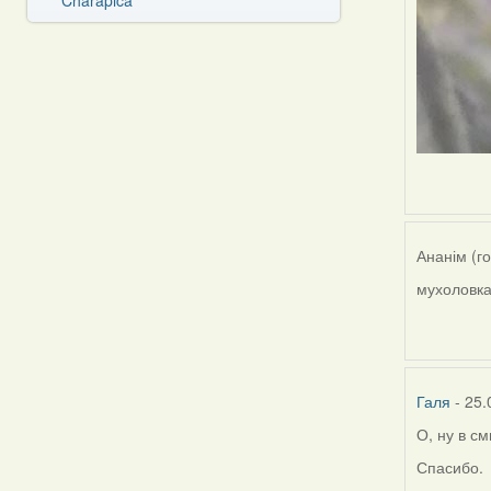
Charapica
Ананім (г
мухоловка
Галя
- 25.
О, ну в с
Спасибо.