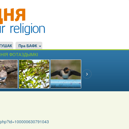
ТУШАК
Пра БАФК
НІЯ ФОТАЗДЫМКІ
le.php?id=100000630791043