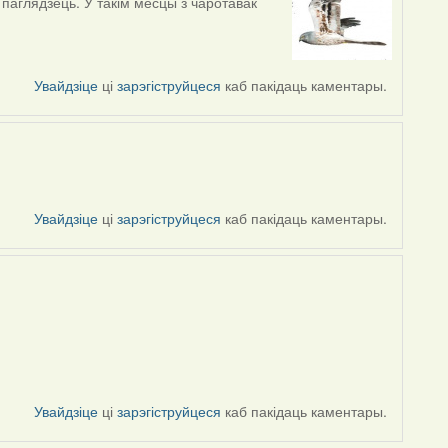
паглядзець. У такім месцы з чаротавак
Увайдзіце
ці
зарэгіструйцеся
каб пакідаць каментары.
Увайдзіце
ці
зарэгіструйцеся
каб пакідаць каментары.
Увайдзіце
ці
зарэгіструйцеся
каб пакідаць каментары.