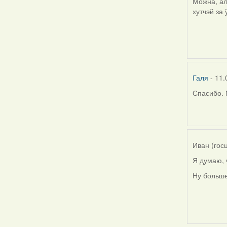
Можна, ал
хутчэй за
Галя
- 11.
Спасибо. 
In
reply
to
by
Harrier
Иван (гос
Я думаю, 
Ну больше