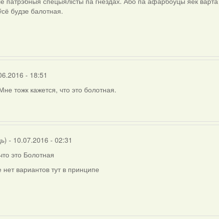
е патрэбныя спецыялісты па гнёздах. Або па афарбоўцы яек варта 
 ўсё будзе балотная.
06.2016 - 18:51
Мне тожк кажется, что это болотная.
ць)
- 10.07.2016 - 02:31
что это Болотная
 нет вариантов тут в принципе