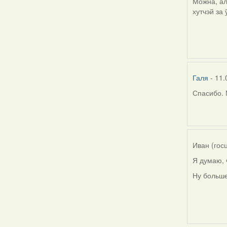
Можна, ал
хутчэй за
Галя
- 11.
Спасибо. 
In
reply
to
by
Harrier
Иван (гос
Я думаю, 
Ну больше