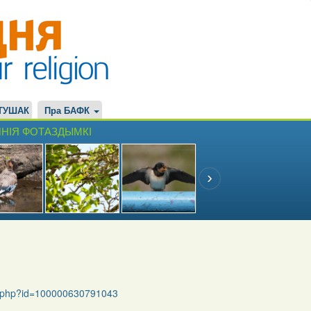
ТУШАК
Пра БАФК
НІЯ ФОТАЗДЫМКІ
le.php?id=100000630791043