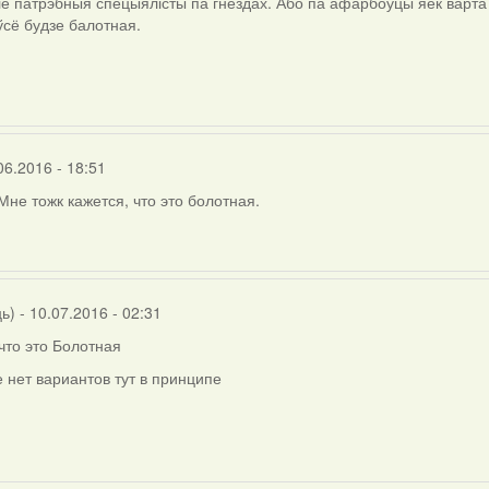
е патрэбныя спецыялісты па гнёздах. Або па афарбоўцы яек варта 
 ўсё будзе балотная.
06.2016 - 18:51
Мне тожк кажется, что это болотная.
ць)
- 10.07.2016 - 02:31
что это Болотная
 нет вариантов тут в принципе