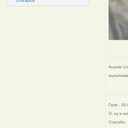
Charapica
Ананім (г
мухоловка
Галя
- 25.
О, ну в с
Спасибо.