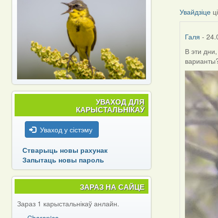
Увайдзіце
ц
Галя
- 24.
В эти дни
варианты
УВАХОД ДЛЯ
КАРЫСТАЛЬНІКАЎ
Уваход у сістэму
Стварыць новы рахунак
Запытаць новы пароль
ЗАРАЗ НА САЙЦЕ
Зараз 1 карыстальнікаў анлайн.