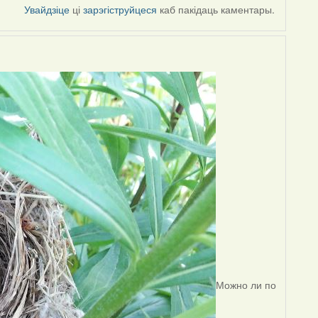
Увайдзіце
ці
зарэгіструйцеся
каб пакідаць каментары.
Можно ли по