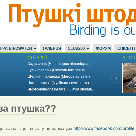
ПРА BIRDWATCH
ГАЛЕРЭЯ
CLUB200
ФОРУМ
СПІСЫ П
CLUB200
АПОШ
Хадулачнік (Himantopus himantopus)
Кулік-гразевік (Limicola falcinellus…
Шчурка-пчалаедка (Merops apiaster)
Чапля-кваква (Nycticorax nycticorax)
Чырвонаваллёвы гагач (Gavia stellata…
за птушка??
 вызначыць - вось тут інфармацыя
http://www.facebook.com/profi