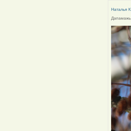
Наталья К
Дапамажыц