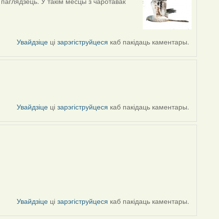
паглядзець. У такім месцы з чаротавак
Увайдзіце
ці
зарэгіструйцеся
каб пакідаць каментары.
Увайдзіце
ці
зарэгіструйцеся
каб пакідаць каментары.
Увайдзіце
ці
зарэгіструйцеся
каб пакідаць каментары.