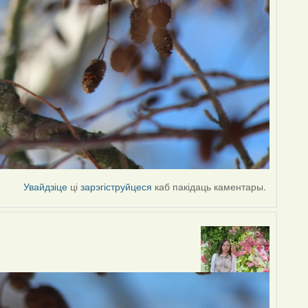
Увайдзіце
ці
зарэгіструйцеся
каб пакідаць каментары.