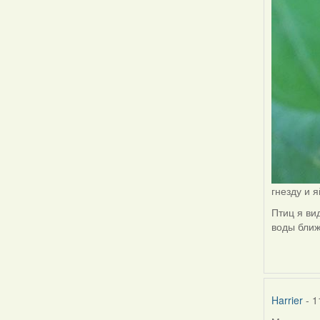
гнезду и 
Птиц я ви
воды ближ
Harrier
- 1