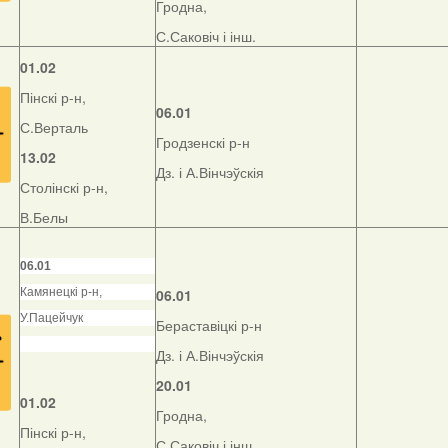
Гродна,
С.Саковіч і інш.
01.02
Пінскі р-н,
06.01
С.Верталь
Гродзенскі р-н
13.02
Дз. і А.Вінчэўскія
Столінскі р-н,
В.Белы
06.01
Камянецкі р-н,
06.01
У.Пацейчук
Бераставіцкі р-н
Дз. і А.Вінчэўскія
20.01
01.02
Гродна,
Пінскі р-н,
С.Саковіч і інш.