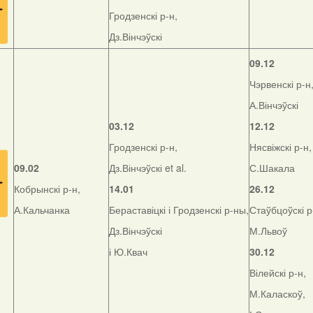
Гродзенскі р-н,
Дз.Вінчэўскі
09.12
Чэрвенскі р-н
А.Вінчэўскі
03.12
12.12
Гродзенскі р-н,
Нясвіжскі р-н,
09.02
Дз.Вінчэўскі et al.
С.Шакала
Кобрынскі р-н,
14.01
26.12
А.Кальчанка
Бераставіцкі і Гродзенскі р-ны,
Стаўбцоўскі р
Дз.Вінчэўскі
М.Львоў
і Ю.Квач
30.12
Вілейскі р-н,
М.Каласкоў,