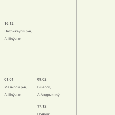
16.12
Петрыкаўскі р-н,
А.Шэўчык
01.01
09.02
Мазырскі р-н,
Віцебск,
А.Шэўчык
А.Андрыянаў
17.12
Полацк,