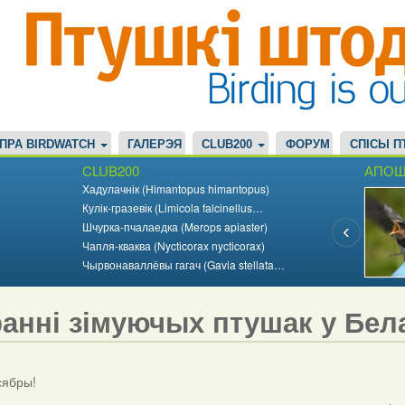
ПРА BIRDWATCH
ГАЛЕРЭЯ
CLUB200
ФОРУМ
СПІСЫ П
CLUB200
АПОШ
Хадулачнік (Himantopus himantopus)
Кулік-гразевік (Limicola falcinellus…
Шчурка-пчалаедка (Merops apiaster)
Чапля-кваква (Nycticorax nycticorax)
Чырвонаваллёвы гагач (Gavia stellata…
ранні зімуючых птушак у Бела
 сябры!