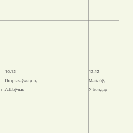
,
10.12
12.12
Петрыкаўскі р-н,
Магілёў,
-н,
А.Шэўчык
У.Бондар