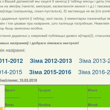
з Вашай дапамогай мы хацелі б занесці ў табліцу месцы і даты (пе
а на зімоўку (чачоткі, амялушкі, касматаногія канюхі і г.д.) і такса
езаўсёды (напрыклад, сокал-пустальга), б) застаюцца не ва ўсіх рэгі
дзеныя трапілі ў табліцу, калі ласка, ў каментарах пазначайце імя і
аён і тое цікавае пра назіранне, што палічыце патрэбным. Невялікі
уць быць занесены асобна.
тання дадзеных у навуковай публікацыі дазвол аўтара(ў), спасылка н
кавых назіранняў і добрага зімовага настрою!
ія назіранні:
Зіма 2013-
011-2012
Зіма 2012-2013
014-2015
Зіма 2016-
Зіма 2015-2016
наўленне: 10.03.2018
Б
рэст
Гродна
Мінск
------------
------------
-----------
Brest
Hrodna
Minsk