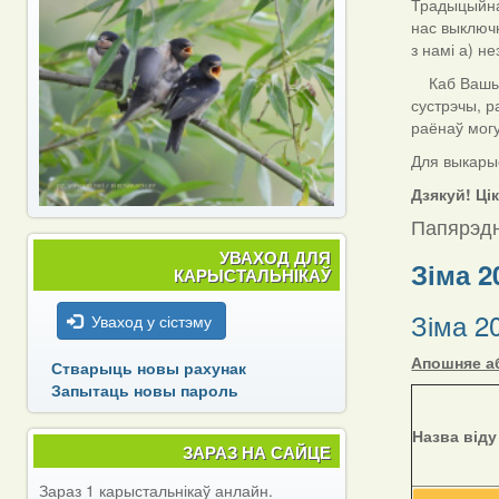
Традыцыйна 
нас выключн
з намі а) н
Каб Вашы да
сустрэчы, р
раёнаў мог
Для выкарыс
Дзякуй! Ці
Папярэдн
УВАХОД ДЛЯ
Зіма 2
КАРЫСТАЛЬНІКАЎ
Зіма 2
Уваход у сістэму
Апошняе аб
Стварыць новы рахунак
Запытаць новы пароль
Назва віду
ЗАРАЗ НА САЙЦЕ
Зараз 1 карыстальнікаў анлайн.