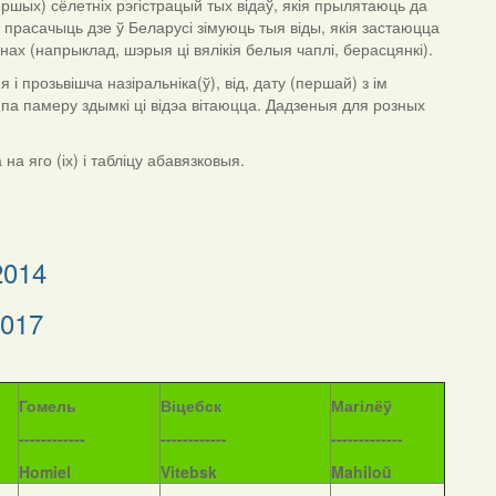
ршых) сёлетніх рэгістрацый тых відаў, якія прылятаюць да
ма прасачыць дзе ў Беларусі зімуюць тыя віды, якія застаюцца
ёнах (напрыклад, шэрыя ці вялікія белыя чаплі, берасцянкі).
 прозьвішча назіральніка(ў), від, дату (першай) з ім
я па памеру здымкі ці відэа вітаюцца. Дадзеныя для розных
а яго (іх) і табліцу абавязковыя.
2014
2017
Гомель
Віцебск
Магілёў
------------
------------
-------------
Homiel
Vitebsk
Mahiloŭ