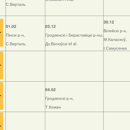
С.Верталь
30.12
01.02
03.12
Вілейскі р-н,
Пінскі р-н,
Гродзенскі і Бераставіцкі р-ны,
М.Каласкоў,
С.Верталь
Дз.Вінчэўскі et al.
І.Самусенка
04.02
Гродзенскі р-н,
Т.Кожан