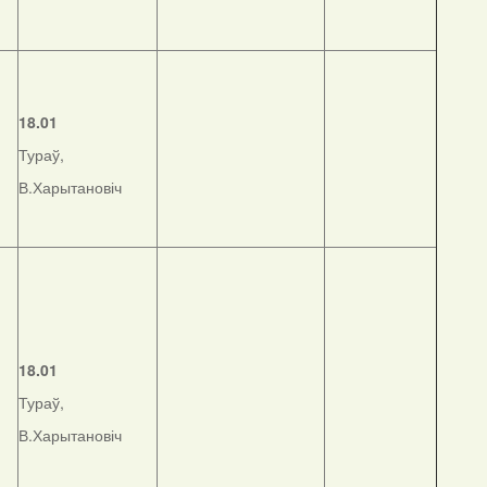
18.01
Тураў,
В.Харытановіч
18.01
Тураў,
В.Харытановіч