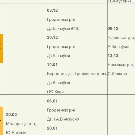
І.Самусенка
03.12
Гродзенскі р-н,
Дз.Вінчэўскі et al.
09.12
30.12
Чэрвенскі р-н
Гродзенскі р-н
А.Вінчэўскі
Дз.Вінчэўскі
12.12
14.01
Нясвіжскі р-н,
Бераставіцкі і Гродзенскі р-ны,
С.Шакала
Дз.Вінчэўскі
і Ю.Квач
06.01
Гродзенскі р-н
20.02
Дз. і А.Вінчэўскія
Маларыцкі р-н,
20.01
Ю.Янкевіч