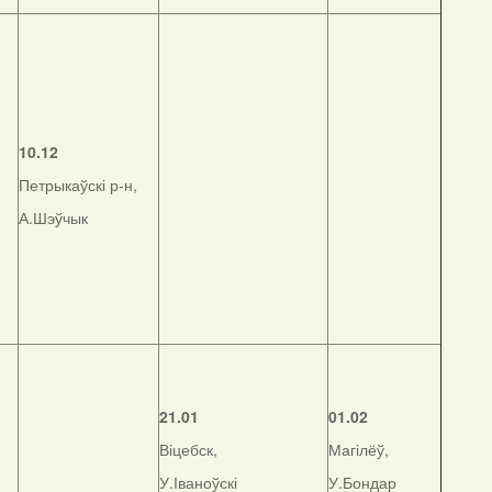
,
10.12
Петрыкаўскі р-н,
А.Шэўчык
21.01
01.02
Віцебск,
Магілёў,
У.Іваноўскі
У.Бондар