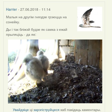
Harrier
- 27.06.2018 - 11:14
Малыя на другім гняздзе грэюцца на
сонейку.
Ды і так бліжэй будзе як самка з ежай
прыляціць - да яе:
Увайдзіце
ці
зарэгіструйцеся
каб пакідаць каментары.