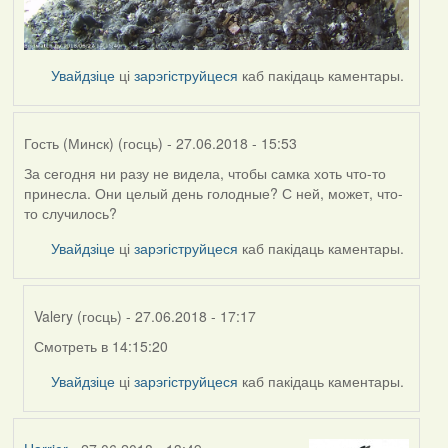
Увайдзіце
ці
зарэгіструйцеся
каб пакідаць каментары.
Гость (Минск) (госць)
- 27.06.2018 - 15:53
За сегодня ни разу не видела, чтобы самка хоть что-то
принесла. Они целый день голодные? С ней, может, что-
то случилось?
Увайдзіце
ці
зарэгіструйцеся
каб пакідаць каментары.
Valery (госць)
- 27.06.2018 - 17:17
Смотреть в 14:15:20
In
reply
Увайдзіце
ці
зарэгіструйцеся
каб пакідаць каментары.
to
by
Гость