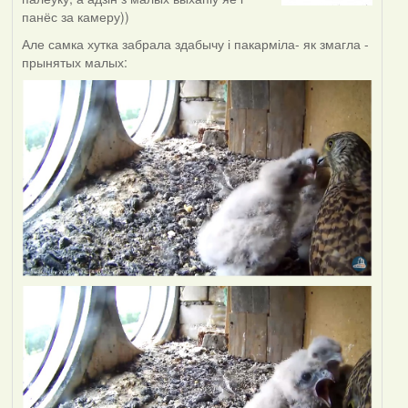
панёс за камеру))
Але самка хутка забрала здабычу і пакарміла- як змагла -
прынятых малых: