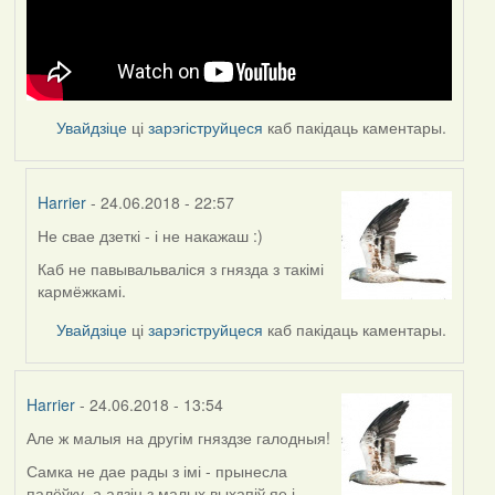
Увайдзіце
ці
зарэгіструйцеся
каб пакідаць каментары.
Harrier
- 24.06.2018 - 22:57
Не свае дзеткі - і не накажаш :)
In
reply
Каб не павывальваліся з гнязда з такімі
to
кармёжкамі.
by
Увайдзіце
ці
зарэгіструйцеся
каб пакідаць каментары.
Feather
Harrier
- 24.06.2018 - 13:54
Але ж малыя на другім гняздзе галодныя!
Самка не дае рады з імі - прынесла
палёўку, а адзін з малых выхапіў яе і