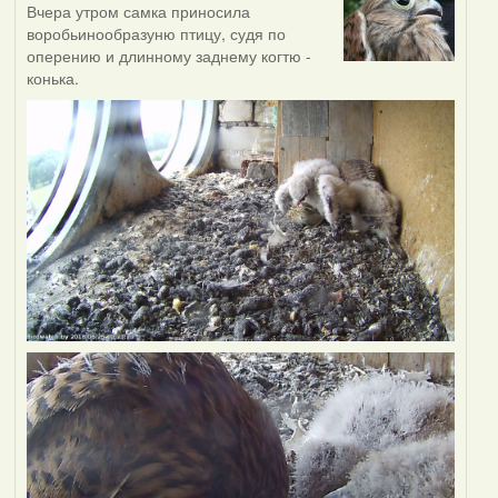
Вчера утром самка приносила
воробьинообразуню птицу, судя по
оперению и длинному заднему когтю -
конька.