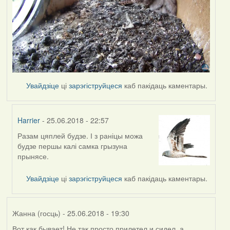
Увайдзіце
ці
зарэгіструйцеся
каб пакідаць каментары.
Harrier
- 25.06.2018 - 22:57
Разам цяплей будзе. І з раніцы можа
In
будзе першы калі самка грызуна
reply
прынясе.
to
by
Увайдзіце
ці
зарэгіструйцеся
каб пакідаць каментары.
Дарья
Жанна (госць)
- 25.06.2018 - 19:30
Вот как бывает! Не так просто прилетел и сидел, а