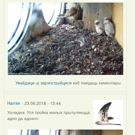
Увайдзіце
ці
зарэгіструйцеся
каб пакідаць каментары.
Harrier
- 23.06.2018 - 13:44
Холадна. Уся тройка малых прытуляецца
адно да аднаго: