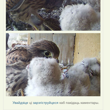
Увайдзіце
ці
зарэгіструйцеся
каб пакідаць каментары.