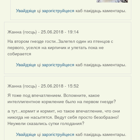
to
by
Увайдзіце
ці
зарэгіструйцеся
каб пакідаць каментары.
Feather
Жанна (госць)
- 25.06.2018 - 19:14
На втором гнезде гости..Залетел один из птенцов с
первого, уселся на кирпичик и улетать пока не
собирается
Увайдзіце
ці
зарэгіструйцеся
каб пакідаць каментары.
Жанна (госць)
- 25.06.2018 - 15:52
Я тоже под впечатлением. Вспомните, какое
интеллигентное кормление было на первом гнезде?
а тут...кормит и кормит, но такое впечатление, что они
никогда не насытятся. Ведут себя просто безобразно!
Неужели сказались сутки голодания?
Увайдзіце
ці
зарэгіструйцеся
каб пакідаць каментары.