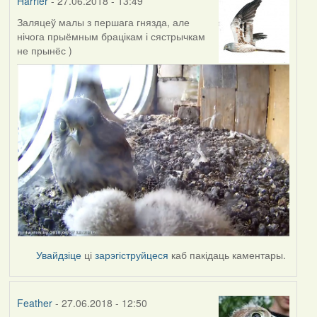
Harrier
- 27.06.2018 - 13:49
(Минск)
(госць)
Заляцеў малы з першага гнязда, але
нічога прыёмным брацікам і сястрычкам
не прынёс )
Увайдзіце
ці
зарэгіструйцеся
каб пакідаць каментары.
Feather
- 27.06.2018 - 12:50