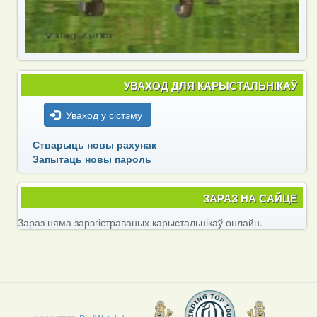
УВАХОД ДЛЯ КАРЫСТАЛЬНІКАЎ
Уваход у сістэму
Стварыць новы рахунак
Запытаць новы пароль
ЗАРАЗ НА САЙЦЕ
Зараз няма зарэгістраваных карыстальнікаў онлайн.