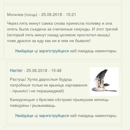
Могилев (госць)
- 25.06.2018 - 15:21
Через пять минут самка снова принесла полевку и она
опять была съедена за считанные секунды. И этот третий
(который пять минут назад целиком проглотил мышь)
тоже дрался за еду как ни в чем не бывало!
Увайдзіце
ці
зарэгіструйцеся
каб пакідаць каментары.
Harrier
- 25.06.2018 - 15:48
Растуць! Хутка дарослыя будуць
In
патрэбныя толькі як крыніца харчавання
reply
- прынясі і не перашкаджай)
to
by
Канкурэнцыя з братамі-сёстрамі прымушае мяняць
Могилев
паводзіны і рызыкаваць.
(госць)
Увайдзіце
ці
зарэгіструйцеся
каб пакідаць каментары.