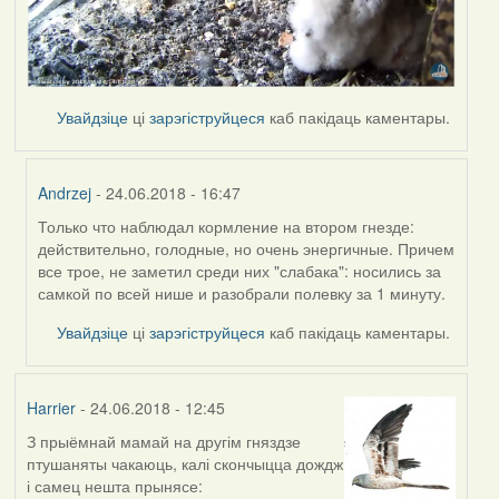
Увайдзіце
ці
зарэгіструйцеся
каб пакідаць каментары.
Andrzej
- 24.06.2018 - 16:47
Только что наблюдал кормление на втором гнезде:
In
действительно, голодные, но очень энергичные. Причем
reply
все трое, не заметил среди них "слабака": носились за
to
самкой по всей нише и разобрали полевку за 1 минуту.
by
Harrier
Увайдзіце
ці
зарэгіструйцеся
каб пакідаць каментары.
Harrier
- 24.06.2018 - 12:45
З прыёмнай мамай на другім гняздзе
птушаняты чакаюць, калі скончыцца дождж
і самец нешта прынясе: