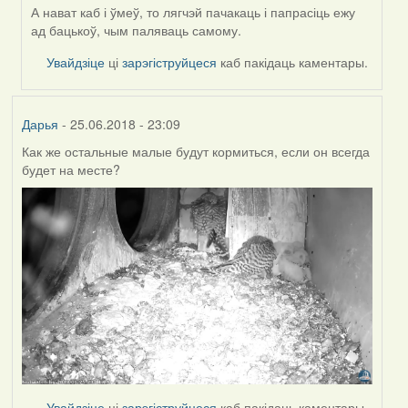
А нават каб і ўмеў, то лягчэй пачакаць і папрасіць ежу
ад бацькоў, чым паляваць самому.
Увайдзіце
ці
зарэгіструйцеся
каб пакідаць каментары.
Дарья
- 25.06.2018 - 23:09
Как же остальные малые будут кормиться, если он всегда
будет на месте?
Увайдзіце
ці
зарэгіструйцеся
каб пакідаць каментары.