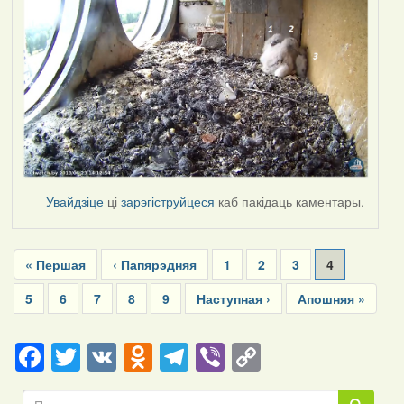
Увайдзіце
ці
зарэгіструйцеся
каб пакідаць каментары.
Pagination
First
« Першая
Previous
‹ Папярэдняя
Page
1
Page
2
Page
3
Current
4
page
page
page
Page
5
Page
6
Page
7
Page
8
Page
9
Next
Наступная ›
Last
Апошняя »
page
page
Facebook
Twitter
VK
Odnoklassniki
Telegram
Viber
Copy
Link
Пошук
Пошук