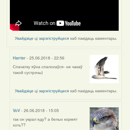
(госць)
Увайдзіце
ці
зарэгіструйцеся
каб пакідаць каментары.
Harrier
- 25.06.2018 - 22:56
Спачатку яўна спалохаўся- не чакаў
In
такой сустрэчы)
reply
to
by
Увайдзіце
ці
зарэгіструйцеся
каб пакідаць каментары.
Feather
VoV
- 26.06.2018 - 15:05
так он украл еду? а белых кормят
In
хоть??
reply