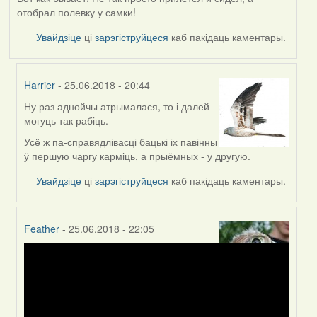
отобрал полевку у самки!
Увайдзіце
ці
зарэгіструйцеся
каб пакідаць каментары.
Harrier
- 25.06.2018 - 20:44
Ну раз аднойчы атрымалася, то і далей
In
могуць так рабіць.
reply
to
Усё ж па-справядлівасці бацькі іх павінны
by
ў першую чаргу карміць, а прыёмных - у другую.
Жанна
Увайдзіце
ці
зарэгіструйцеся
каб пакідаць каментары.
(госць)
Feather
- 25.06.2018 - 22:05
In
reply
to
by
Жанна