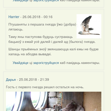
Harrier
- 26.06.2018 - 00:16
Птушаняты з першага гнязда ўжо (добра)
In
лятаюць.
reply
to
Таму яны паступова будуць сустракаць
by
бацькоў з ежай усё далей і далей ад (былога) гнязда.
Дарья
Шанцы прыёмных зноў змяншаюцца калі ежы не будзе
хапаць на абодва вывадкі.
Увайдзіце
ці
зарэгіструйцеся
каб пакідаць каментары.
Дарья
- 25.06.2018 - 21:39
Гость с первого гнезда решил остаться на ночь.