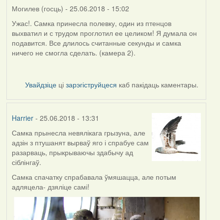
Могилев (госць)
- 25.06.2018 - 15:02
Ужас!. Самка принесла полевку, один из птенцов
выхватил и с трудом проглотил ее целиком! Я думала он
подавится. Все длилось считанные секунды и самка
ничего не смогла сделать. (камера 2).
Увайдзіце
ці
зарэгіструйцеся
каб пакідаць каментары.
Harrier
- 25.06.2018 - 13:31
Самка прынесла невялікага грызуна, але
адзін з птушанят вырваў яго і спрабуе сам
разарваць, прыкрываючы здабычу ад
сіблінгаў.
Самка спачатку спрабавала ўмяшацца, але потым
адляцела- дзяліце самі!