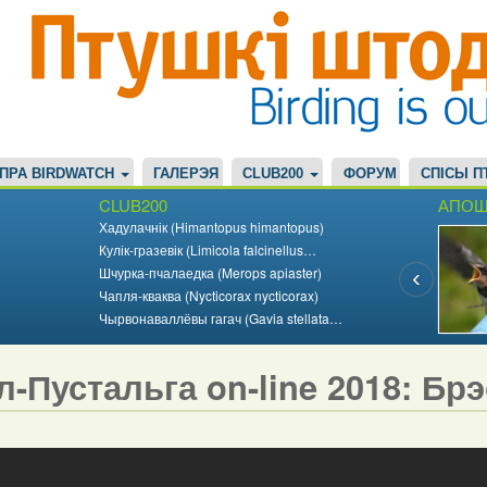
ПРА BIRDWATCH
ГАЛЕРЭЯ
CLUB200
ФОРУМ
СПІСЫ П
CLUB200
АПОШ
Хадулачнік (Himantopus himantopus)
Кулік-гразевік (Limicola falcinellus…
Шчурка-пчалаедка (Merops apiaster)
Чапля-кваква (Nycticorax nycticorax)
Чырвонаваллёвы гагач (Gavia stellata…
л-Пустальга on-line 2018: Бр