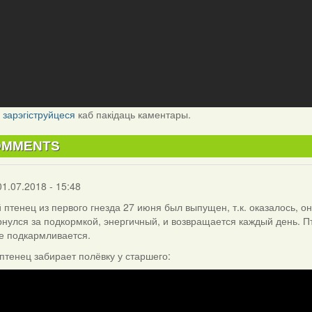
і
зарэгіструйцеся
каб пакідаць каментары.
OMMENTS
01.07.2018 - 15:48
 птенец из первого гнезда 27 июня был выпущен, т.к. оказалось, о
рнулся за подкормкой, энергичный, и возвращается каждый день. П
не подкармливается.
тенец забирает полёвку у старшего: