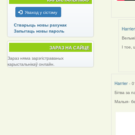
Уваход у сістэму
Стварыць новы рахунак
Harrier
Запытаць новы пароль
Вельмі
In
reply
І тое,
ЗАРАЗ НА САЙЦЕ
to
Зараз няма зарэгістраваных
by
карыстальнікаў онлайн.
Feathe
Harrier
- 0
Бітва за 
Малыя- бе