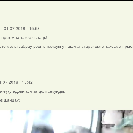
- 01.07.2018 - 15:58
 прыемна такое чытаць!
 што малы забраў рэшткі палёўкі ў нашмат старэйшага таксама прыем
r
1.07.2018 - 15:42
палёўку адбылася за долі секунды.
з шанцаў: