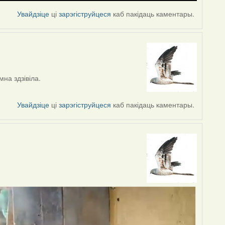
Увайдзіце
ці
зарэгіструйцеся
каб пакідаць каментары.
на здзівіла.
Увайдзіце
ці
зарэгіструйцеся
каб пакідаць каментары.