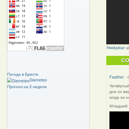
Увайдзіце
ц
C
Погода в Бресте
Feather
- 
Gismeteo
Четвёртый
Прогноз на 2 недели
дня он ве
когда он 
Младший п