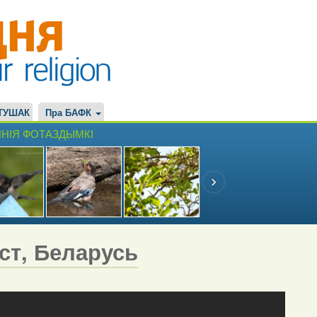
ТУШАК
Пра БАФК
НІЯ ФОТАЗДЫМКІ
эст, Беларусь