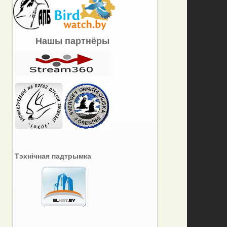
Нашы партнёры
Тэхнічная падтрымка