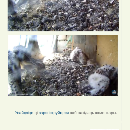
Увайдзіце
ці
зарэгіструйцеся
каб пакідаць каментары.