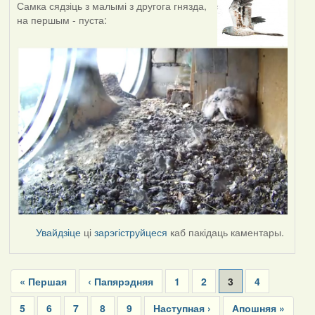
Самка сядзіць з малымі з другога гнязда,
на першым - пуста:
Увайдзіце
ці
зарэгіструйцеся
каб пакідаць каментары.
Pagination
First
« Першая
Previous
‹ Папярэдняя
Page
1
Page
2
Current
3
Page
4
page
page
page
Page
5
Page
6
Page
7
Page
8
Page
9
Next
Наступная ›
Last
Апошняя »