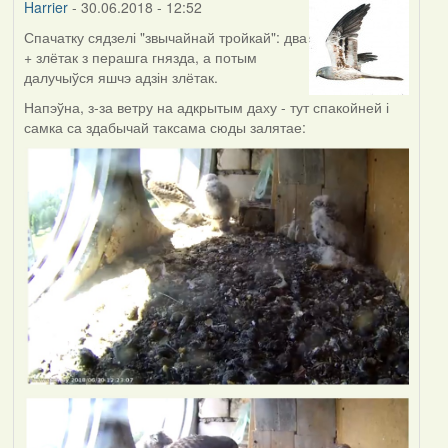
Harrier
- 30.06.2018 - 12:52
Спачатку сядзелі "звычайнай тройкай": два
+ злётак з перашга гнязда, а потым
далучыўся яшчэ адзін злётак.
Напэўна, з-за ветру на адкрытым даху - тут спакойней і
самка са здабычай таксама сюды залятае: