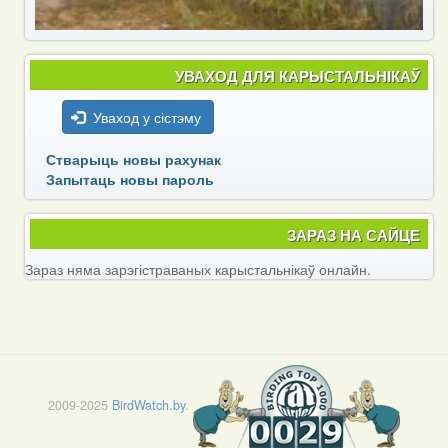
УВАХОД ДЛЯ КАРЫСТАЛЬНІКАЎ
Уваход у сістэму
Стварыць новы рахунак
Запытаць новы пароль
ЗАРАЗ НА САЙЦЕ
Зараз няма зарэгістраваных карыстальнікаў онлайн.
2009-2025
BirdWatch.by
.