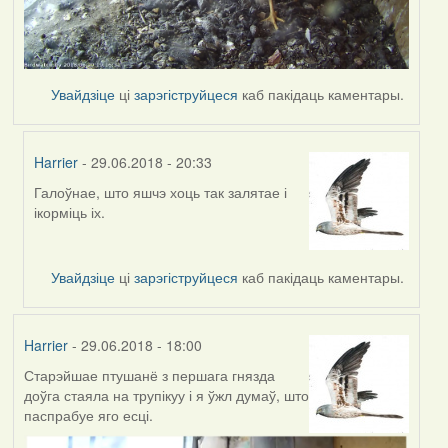
Увайдзіце
ці
зарэгіструйцеся
каб пакідаць каментары.
Harrier
- 29.06.2018 - 20:33
Галоўнае, што яшчэ хоць так залятае і
In
ікорміць іх.
reply
to
by
Увайдзіце
ці
зарэгіструйцеся
каб пакідаць каментары.
Feather
Harrier
- 29.06.2018 - 18:00
Старэйшае птушанё з першага гнязда
доўга стаяла на трупікуу і я ўжл думаў, што
паспрабуе яго есці.