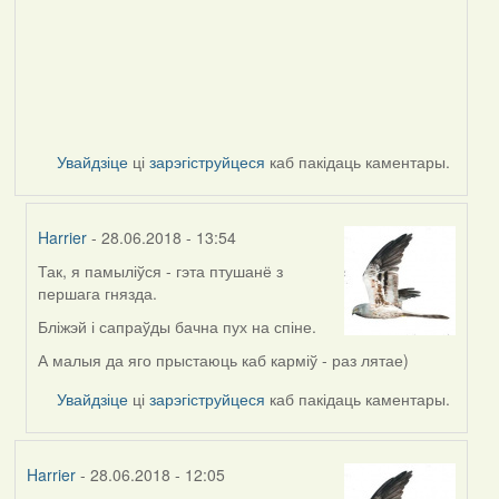
Увайдзіце
ці
зарэгіструйцеся
каб пакідаць каментары.
Harrier
- 28.06.2018 - 13:54
Так, я памыліўся - гэта птушанё з
In
першага гнязда.
reply
to
Бліжэй і сапраўды бачна пух на спіне.
by
А малыя да яго прыстаюць каб карміў - раз лятае)
Жанна
(госць)
Увайдзіце
ці
зарэгіструйцеся
каб пакідаць каментары.
Harrier
- 28.06.2018 - 12:05