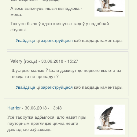
In
reply
А вось выпхнуць іншыя выпадкова -
to
можа.
by
Так ужо было ў адзін з мінулых гадоў у падобнай
Могилев
сітуацыі.
(госць)
Увайдзіце
ці
зарэгіструйцеся
каб пакідаць каментары.
Valery (госць)
- 30.06.2018 - 15:27
Шустрые малые ? Если доживут до первого вылета из
In
гнезда то не пропадут ?
reply
to
Увайдзіце
ці
зарэгіструйцеся
каб пакідаць каментары.
by
Могилев
(госць)
Harrier
- 30.06.2018 - 13:48
Усё так хутка адбылося, што нават пры
паўторным праглядзе цяжка нешта
дакладнае заўважыць.