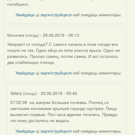
погибшего.
Увайдзіце
ці
зарэгіструйцеся
каб пакідаць каментары.
Могилев (госць)
- 29.06.2018 - 06:13
Умирают от голода? С самого начала в этом гнезде все
пошло не так. Одно яйцо из пяти унесла крыса. Одно не
развилось. Пропал самец, потом самка. И вот осталось
два слабеющих птенца.
Увайдзіце
ці
зарэгіструйцеся
каб пакідаць каментары.
Valery (госць)
- 29.06.2018 - 09:45
07:52:38 на завтрак большая полевка. Птенец со
In
светлыми кончиками крыльев гораздо шустрее. Пищу
reply
выхватил первым. Пол часа вдвоем тягались. Правда,
to
что кому досталось не видать.
by
Могилев
Увайдзіце
ці
зарэгіструйцеся
каб пакідаць каментары.