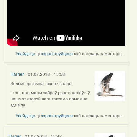
Увайдзіце
ці
зарэгіструйцеся
каб пакідаць каментары.
Harrier
- 01.07.2018 - 15:58
Вельмі прыемна такое чытаць!
In
reply
І тое, што малы забраў рэшткі палёўкі ў
to
нашмат старэйшага таксама прыемна
by
здзівіла.
Feather
Увайдзіце
ці
зарэгіструйцеся
каб пакідаць каментары.
Harrier
- 01.07.2018 - 15:42