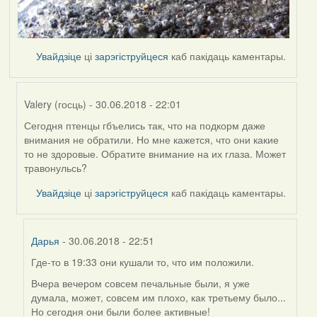
Увайдзіце
ці
зарэгіструйцеся
каб пакідаць каментары.
Valery (госць)
- 30.06.2018 - 22:01
Сегодня птенцы гбъелись так, что на подкорм даже
In
внимания не обратили. Но мне кажется, что они какие
reply
то не здоровые. Обратите внимание на их глаза. Может
to
травонульсь?
by
Harrier
Увайдзіце
ці
зарэгіструйцеся
каб пакідаць каментары.
Дарья
- 30.06.2018 - 22:51
Где-то в 19:33 они кушали то, что им положили.
In
reply
Вчера вечером совсем печальные были, я уже
to
думала, может, совсем им плохо, как третьему было...
by
Но сегодня они были более активные!