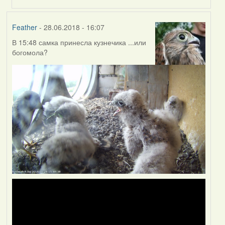
(госць)
Feather
- 28.06.2018 - 16:07
В 15:48 самка принесла кузнечика ...или
богомола?