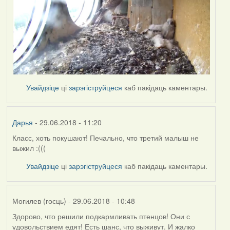
Увайдзіце
ці
зарэгіструйцеся
каб пакідаць каментары.
Дарья
- 29.06.2018 - 11:20
Класс, хоть покушают! Печально, что третий малыш не
выжил :(((
Увайдзіце
ці
зарэгіструйцеся
каб пакідаць каментары.
Могилев (госць)
- 29.06.2018 - 10:48
Здорово, что решили подкармливать птенцов! Они с
удовольствием едят! Есть шанс, что выживут. И жалко