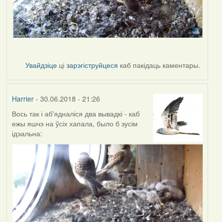
Увайдзіце
ці
зарэгіструйцеся
каб пакідаць каментары.
Harrier
- 30.06.2018 - 21:26
Вось так і аб'ядналіся два вывадкі - каб
ежы яшчэ на ўсіх хапала, было б зусім
ідэальна: