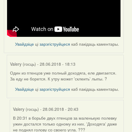
Увайдзіце
ці
зарэгіструйцеся
каб пакідаць каментары.
Valery (госць)
- 28.06.2018 - 18:13
Один из птенцов уже полный доходяга, еле двигается.
In
За еду не борется. К утру может 'склеить' лыпы. ?
reply
to
Увайдзіце
ці
зарэгіструйцеся
каб пакідаць каментары.
by
Feather
Valery (госць)
- 28.06.2018 - 20:43
В 20:31 в борьбе двух птенцов за маленькую полевку
In
ужин достался только одному из них. 'Доходяга' даже
reply
не поднял голову со своего угла. ???