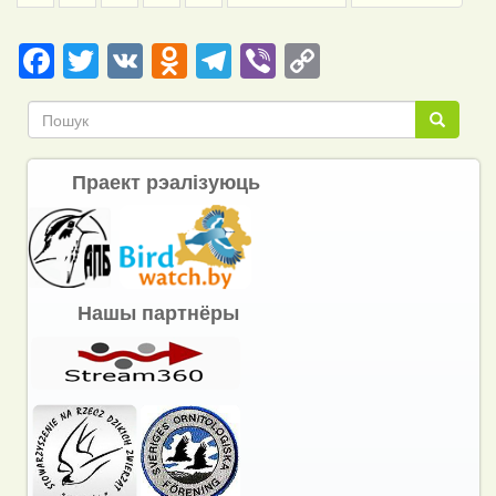
page
page
Facebook
Twitter
VK
Odnoklassniki
Telegram
Viber
Copy
Link
Пошук
Пошук
Праект рэалізуюць
Нашы партнёры