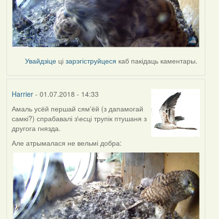
Увайдзіце
ці
зарэгіструйцеся
каб пакідаць каментары.
Harrier
- 01.07.2018 - 14:33
Амаль усёй першай сям'ёй (з дапамогай
самкі?) спрабавалі з\есці трупік птушаня з
другога гнязда.
Але атрымалася не вельмі добра: