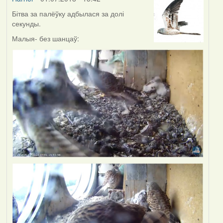
Бітва за палёўку адбылася за долі
секунды.
Малыя- без шанцаў: