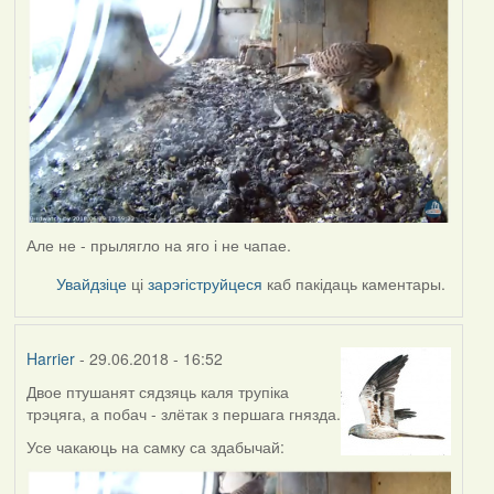
Але не - прылягло на яго і не чапае.
Увайдзіце
ці
зарэгіструйцеся
каб пакідаць каментары.
Harrier
- 29.06.2018 - 16:52
Двое птушанят сядзяць каля трупіка
трэцяга, а побач - злётак з першага гнязда.
Усе чакаюць на самку са здабычай: