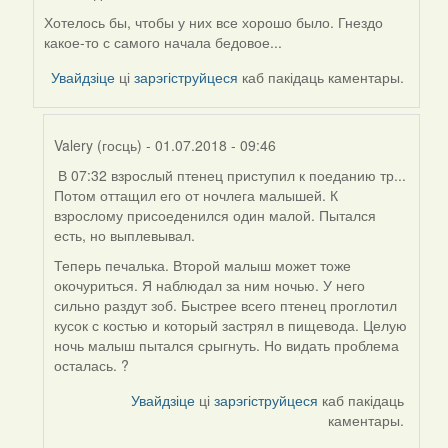
Valery
Хотелось бы, чтобы у них все хорошо было. Гнездо
(госць)
какое-то с самого начала бедовое...
Увайдзіце
ці
зарэгіструйцеся
каб пакідаць каментары.
Valery (госць)
- 01.07.2018 - 09:46
В 07:32 взрослый птенец приступил к поеданию тр...
In
Потом оттащил его от ночлега малышей. К
reply
взрослому присоеденился один малой. Пытался
to
есть, но выплевывал.
by
Дарья
Теперь печалька. Второй малыш может тоже
окочуриться. Я наблюдал за ним ночью. У него
сильно раздут зоб. Быстрее всего птенец проглотил
кусок с костью и который застрял в пищевода. Целую
ночь малыш пытался срыгнуть. Но видать проблема
осталась. ?
Увайдзіце
ці
зарэгіструйцеся
каб пакідаць
каментары.