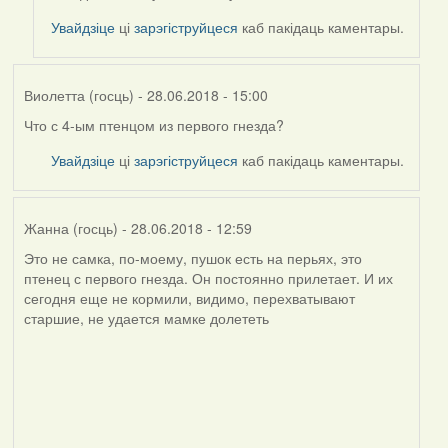
to
by
Увайдзіце
ці
зарэгіструйцеся
каб пакідаць каментары.
Valery
(госць)
Виолетта (госць)
- 28.06.2018 - 15:00
Что с 4-ым птенцом из первого гнезда?
Увайдзіце
ці
зарэгіструйцеся
каб пакідаць каментары.
Жанна (госць)
- 28.06.2018 - 12:59
Это не самка, по-моему, пушок есть на перьях, это
птенец с первого гнезда. Он постоянно прилетает. И их
сегодня еще не кормили, видимо, перехватывают
старшие, не удается мамке долететь