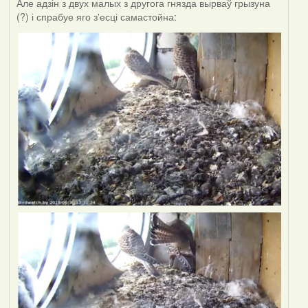
Але адзін з двух малых з другога гнязда вырваў грызуна
(?) і спрабуе яго з'есці самастойна: