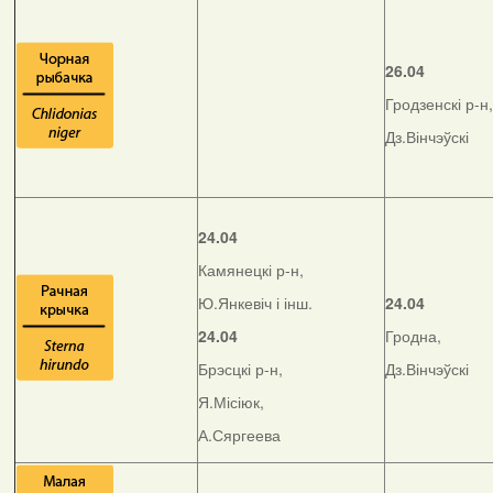
26.04
Гродзенскі р-н,
Дз.Вінчэўскі
24.04
Камянецкі р-н,
Ю.Янкевіч і інш.
24.04
24.04
Гродна,
Брэсцкі р-н,
Дз.Вінчэўскі
Я.Місіюк,
А.Сяргеева