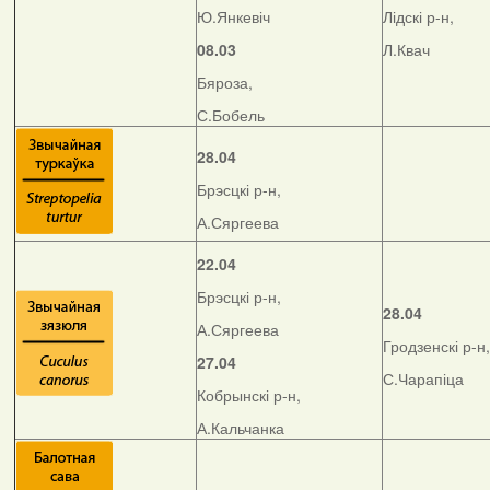
Ю.Янкевіч
Лідскі р-н,
08.03
Л.Квач
Бяроза,
С.Бобель
28.04
Брэсцкі р-н,
А.Сяргеева
22.04
Брэсцкі р-н,
28.04
А.Сяргеева
Гродзенскі р-н,
27.04
С.Чарапіца
Кобрынскі р-н,
А.Кальчанка