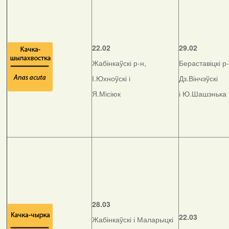
22.02
29.02
Жабінкаўскі р-н,
Бераставіцкі р-
І.Юхноўскі і
Дз.Вінчэўскі
Я.Місіюк
і Ю.Шашэнька
28.03
22.03
Жабінкаўскі і Маларыцкі