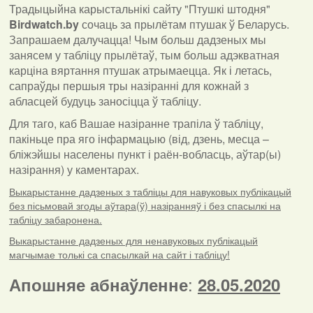
Традыцыйна карыстальнікі сайту "Птушкі штодня"
Birdwatch
.
by
сочаць за прылётам птушак ў Беларусь.
Запрашаем далучацца! Чым больш дадзеных мы
занясем у табліцу прылётаў, тым больш адэкватная
карціна вяртання птушак атрымаецца. Як і летась,
сапраўды першыя тры назіранні для кожнай з
абласцей будуць заносіцца ў табліцу.
Для таго, каб Вашае назіранне трапіла ў табліцу,
пакіньце пра яго інфармацыю (від, дзень, месца –
бліжэйшы населены пункт і раён-вобласць, аўтар(ы)
назірання) у каментарах
.
Выкарыстанне дадзеных з табліцы для навуковых публікацый
без пісьмовай згоды аўтара(ў) назіранняў і без спасылкі на
табліцу забаронена.
Выкарыстанне дадзеных для ненавуковых публікацый
магчымае толькі са спасылкай на сайт і табліцу!
:
Апошняе абнаўленне
28.05.2020