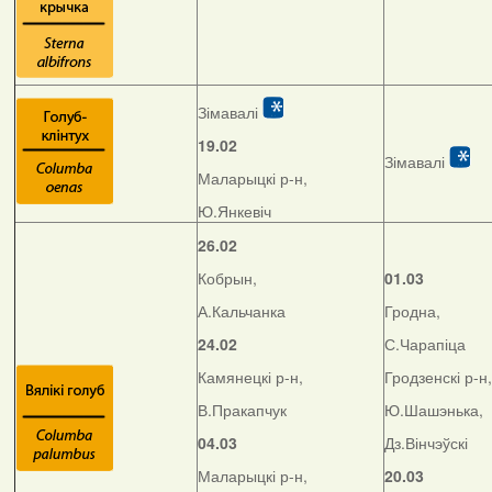
Зімавалі
19.02
Зімавалі
Маларыцкі р-н,
Ю.Янкевіч
26.02
Кобрын,
01.03
А.Кальчанка
Гродна,
24.02
С.Чарапіца
Камянецкі р-н,
Гродзенскі р-н,
В.Пракапчук
Ю.Шашэнька,
04.03
Дз.Вінчэўскі
Маларыцкі р-н,
20.03