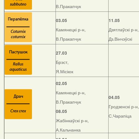
В.Пракапчук
03.05
11.05
Камянецкі р-н,
Дзятлаўскі р-н,
В.Пракапчук
Дз.Вінчэўскі
27.03
Брэст,
Я.Місіюк
02.05
Камянецкі р-н,
04.05
В.Пракапчук
Гродзенскі р-н,
08.05
С.Чарапіца
Жабінкаўскі р-н,
А.Кальчанка