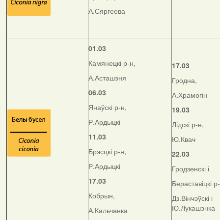
А.Сяргеева
01.03
Камянецкі р-н,
17.03
А.Асташэня
Гродна,
06.03
А.Храмогін
Янаўскі р-н,
19.03
Р.Ардыцкі
Лідскі р-н,
11.03
Ю.Квач
Брэсцкі р-н,
22.03
Р.Ардыцкі
Гродзенскі і
17.03
Бераставіцкі р
Кобрын,
Дз.Вінчэўскі і
Ю.Лукашэнка
А.Кальчанка