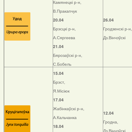
Камянецкі р-н,
В.Пракапчук
20.04
26.04
Брэсцкі р-н,
Гродзенскі р-н,
А.Сяргеева
Дз.Вінчэўскі
21.04
Бярозаўскі р-н,
С.Бобель
15.04
Брэст,
Я.Місіюк
17.04
Жабінкаўскі р-н,
12.04
А.Кальчанка
Гродна,
18.04
Дз.Вінчэўскі