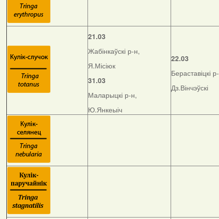
21.03
Жабінкаўскі р-н,
22.03
Я.Місіюк
Бераставіцкі р-
31.03
Дз.Вінчэўскі
Маларыцкі р-н,
Ю.Янкеыіч