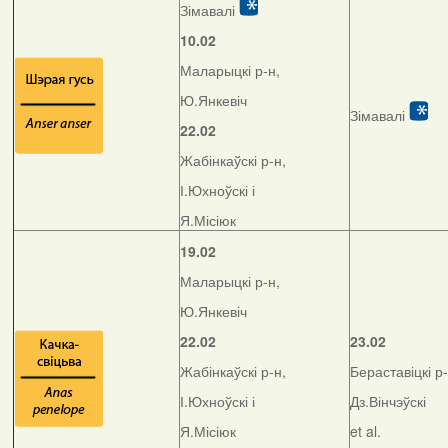
Зімавалі
10.02
Маларыцкі р-н,
Ю.Янкевіч
Зімавалі
22.02
Жабінкаўскі р-н,
І.Юхноўскі і
Я.Місіюк
19.02
Маларыцкі р-н,
Ю.Янкевіч
22.02
23.02
Жабінкаўскі р-н,
Бераставіцкі р-
І.Юхноўскі і
Дз.Вінчэўскі
Я.Місіюк
et al.