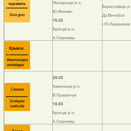
Маларыцкі р-н,
Бераставіцкі р-
Ю.Янкевіч
Дз.Вінчэўскі
16.02
і Ю.Лукашэнка
Брэсцкі р-н,
А.Сяргеева
29.02
Камянецкі р-н,
В.Пракапчук
10.03
Брэсцкі р-н,
А.Сяргеева