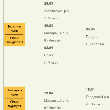
28.03
Жабінкаўскі р-н,
Я.Місіюк
30.03
05.04
Маларыцкі р-н,
Гродна,
Ю.Янкевіч
С.Чарапіца
02.04
Брэст,
Я.Місіюк
18.04
19.04
Гродзенскі р-н,
Маларыцкі р-н,
Дз.Вінчэўскі і
Ю.Янкевіч