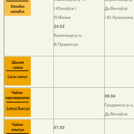
І.Юхноўскі і
Дз.Вінчэўскі
Я.Місіюк
і Ю.Лукашэнка
24.02
Камянецкі р-н,
В.Пракапчук
09.04
Гродзенскі р-н,
Дз.Вінчэўскі
07.03