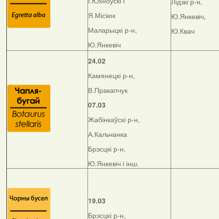
І.Юхноўскі і
Лідзкі р-н,
Я.Місіюк
Ю.Янкевіч,
Маларыцкі р-н,
Ю.Квач
Ю.Янкевіч
24.02
Камянецкі р-н,
В.Пракапчук
07.03
Жабінкаўскі р-н,
А.Кальчанка
Брэсцкі р-н,
Ю.Янкевіч і інш.
19.03
Брэсцкі р-н,