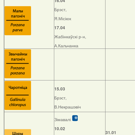
16.04
Брэст,
Я.Місіюк
17.04
Жабінкаўскі р-н,
А.Кальчанка
15.03
Брэст,
В.Некрашэвіч
Зімавалі
10.02
31.01