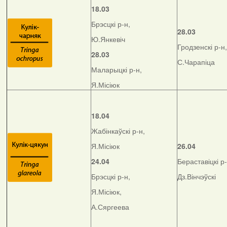
18.03
Брэсцкі р-н,
28.03
Ю.Янкевіч
Гродзенскі р-н,
28.03
С.Чарапіца
Маларыцкі р-н,
Я.Місіюк
18.04
Жабінкаўскі р-н,
Я.Місіюк
26.04
24.04
Бераставіцкі р-
Брэсцкі р-н,
Дз.Вінчэўскі
Я.Місіюк,
А.Сяргеева