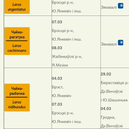
Брэсцкі р-н,
Зімавалі
Ю.Янкевіч і інш.
07.03
Брэсцкі р-н,
Ю.Янкевіч і інш.
Зімавалі
08.03
Жабінкаўскі р-н,
Я.Місіюк
29.02
04.03
Бераставіцкі р-
Брэст,
Дз.Вінчэўскі
Ю.Янкевіч
і Ю.Шашэнька
07.03
04.03
Брэсцкі р-н,
Гродна,
Ю.Янкевіч і інш.
Дз.Вінчэўскі