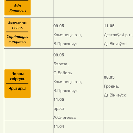
09.05
11.05
Камянецкі р-н,
Дзятлаўскі р-н,
В.Пракапчук
Дз.Вінчэўскі
09.05
Бяроза,
С.Бобель
08.05
Камянецкі р-н,
Гродна,
В.Пракапчук
Дз.Вінчэўскі
11.05
Брэст,
А.Сяргеева
11.04