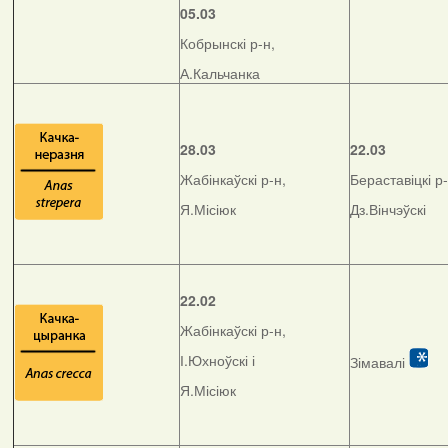
05.03
Кобрынскі р-н,
А.Кальчанка
28.03
22.03
Жабінкаўскі р-н,
Бераставіцкі р-
Я.Місіюк
Дз.Вінчэўскі
22.02
Жабінкаўскі р-н,
І.Юхноўскі і
Зімавалі
Я.Місіюк