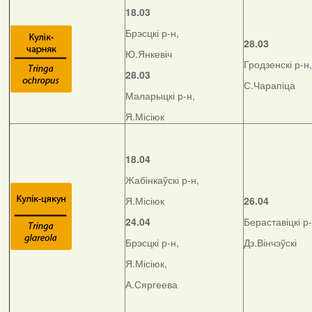
18.03
Брэсцкі р-н,
28.03
Ю.Янкевіч
Гродзенскі р-н,
28.03
С.Чарапіца
Маларыцкі р-н,
Я.Місіюк
18.04
Жабінкаўскі р-н,
Я.Місіюк
26.04
24.04
Бераставіцкі р-
Брэсцкі р-н,
Дз.Вінчэўскі
Я.Місіюк,
А.Сяргеева