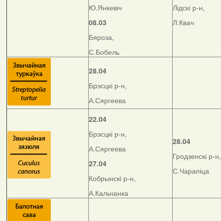
Ю.Янкевіч
Лідскі р-н,
08.03
Л.Квач
Бяроза,
С.Бобель
28.04
Брэсцкі р-н,
А.Сяргеева
22.04
Брэсцкі р-н,
28.04
А.Сяргеева
Гродзенскі р-н,
27.04
С.Чарапіца
Кобрынскі р-н,
А.Кальчанка