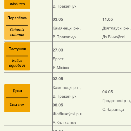
В.Пракапчук
03.05
11.05
Камянецкі р-н,
Дзятлаўскі р-н,
В.Пракапчук
Дз.Вінчэўскі
27.03
Брэст,
Я.Місіюк
02.05
Камянецкі р-н,
04.05
В.Пракапчук
Гродзенскі р-н,
08.05
С.Чарапіца
Жабінкаўскі р-н,
А.Кальчанка