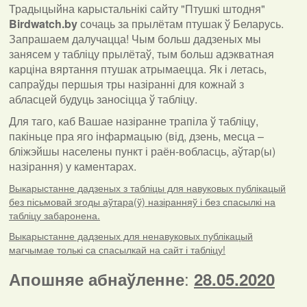
Традыцыйна карыстальнікі сайту "Птушкі штодня"
Birdwatch
.
by
сочаць за прылётам птушак ў Беларусь.
Запрашаем далучацца! Чым больш дадзеных мы
занясем у табліцу прылётаў, тым больш адэкватная
карціна вяртання птушак атрымаецца. Як і летась,
сапраўды першыя тры назіранні для кожнай з
абласцей будуць заносіцца ў табліцу.
Для таго, каб Вашае назіранне трапіла ў табліцу,
пакіньце пра яго інфармацыю (від, дзень, месца –
бліжэйшы населены пункт і раён-вобласць, аўтар(ы)
назірання) у каментарах
.
Выкарыстанне дадзеных з табліцы для навуковых публікацый
без пісьмовай згоды аўтара(ў) назіранняў і без спасылкі на
табліцу забаронена.
Выкарыстанне дадзеных для ненавуковых публікацый
магчымае толькі са спасылкай на сайт і табліцу!
:
Апошняе абнаўленне
28.05.2020