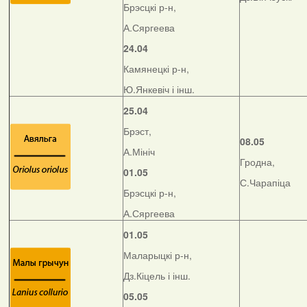
Брэсцкі р-н,
А.Сяргеева
24.04
Камянецкі р-н,
Ю.Янкевіч і інш.
25.04
Брэст,
08.05
А.Мініч
Гродна,
01.05
С.Чарапіца
Брэсцкі р-н,
А.Сяргеева
01.05
Маларыцкі р-н,
Дз.Кіцель і інш.
05.05