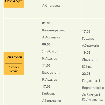
А.Сяргеева
01.03
Камянецкі р-н,
17.03
А.Асташэня
Гродна,
06.03
А.Храмогін
Янаўскі р-н,
19.03
Р.Ардыцкі
Лідскі р-н,
11.03
Ю.Квач
Брэсцкі р-н,
22.03
Р.Ардыцкі
Гродзенскі і
17.03
Бераставіцкі р
Кобрын,
Дз.Вінчэўскі і
Ю.Лукашэнка
А.Кальчанка