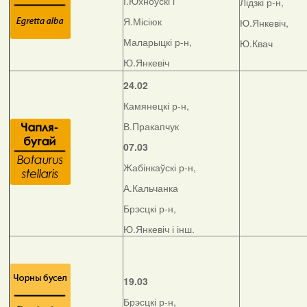
І.Юхноўскі і
Лідзкі р-н,
Я.Місіюк
Ю.Янкевіч,
Маларыцкі р-н,
Ю.Квач
Ю.Янкевіч
24.02
Камянецкі р-н,
В.Пракапчук
07.03
Жабінкаўскі р-н,
А.Кальчанка
Брэсцкі р-н,
Ю.Янкевіч і інш.
19.03
Брэсцкі р-н,