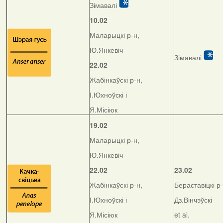
Зімавалі
10.02
Маларыцкі р-н,
Ю.Янкевіч
Зімавалі
22.02
Жабінкаўскі р-н,
І.Юхноўскі і
Я.Місіюк
19.02
Маларыцкі р-н,
Ю.Янкевіч
22.02
23.02
Жабінкаўскі р-н,
Бераставіцкі р-
І.Юхноўскі і
Дз.Вінчэўскі
Я.Місіюк
et al.