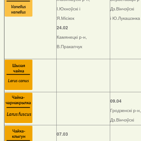
І.Юхноўскі і
Дз.Вінчэўскі
Я.Місіюк
і Ю.Лукашэнка
24.02
Камянецкі р-н,
В.Пракапчук
09.04
Гродзенскі р-н,
Дз.Вінчэўскі
07.03