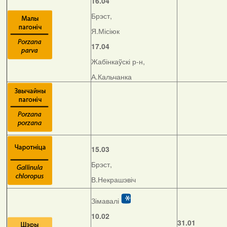
16.04
Брэст,
Я.Місіюк
17.04
Жабінкаўскі р-н,
А.Кальчанка
15.03
Брэст,
В.Некрашэвіч
Зімавалі
10.02
31.01