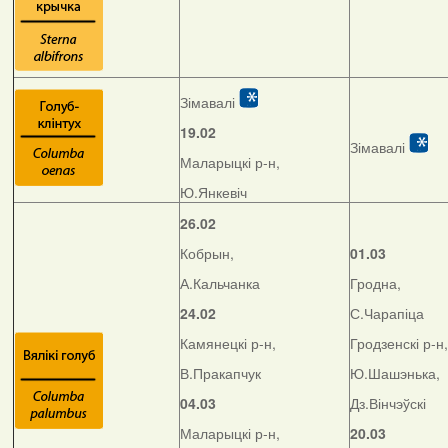
Зімавалі
19.02
Зімавалі
Маларыцкі р-н,
Ю.Янкевіч
26.02
Кобрын,
01.03
А.Кальчанка
Гродна,
24.02
С.Чарапіца
Камянецкі р-н,
Гродзенскі р-н,
В.Пракапчук
Ю.Шашэнька,
04.03
Дз.Вінчэўскі
Маларыцкі р-н,
20.03