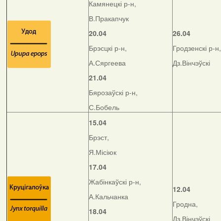
Камянецкі р-н,
В.Пракапчук
20.04
26.04
Брэсцкі р-н,
Гродзенскі р-н,
А.Сяргеева
Дз.Вінчэўскі
21.04
Бярозаўскі р-н,
С.Бобель
15.04
Брэст,
Я.Місіюк
17.04
Жабінкаўскі р-н,
12.04
А.Кальчанка
Гродна,
18.04
Дз.Вінчэўскі