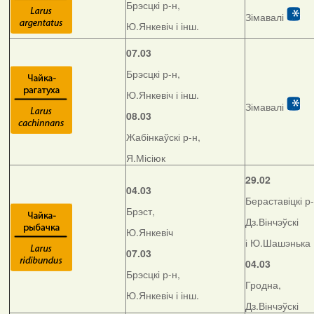
Брэсцкі р-н,
Зімавалі
Ю.Янкевіч і інш.
07.03
Брэсцкі р-н,
Ю.Янкевіч і інш.
Зімавалі
08.03
Жабінкаўскі р-н,
Я.Місіюк
29.02
04.03
Бераставіцкі р-
Брэст,
Дз.Вінчэўскі
Ю.Янкевіч
і Ю.Шашэнька
07.03
04.03
Брэсцкі р-н,
Гродна,
Ю.Янкевіч і інш.
Дз.Вінчэўскі