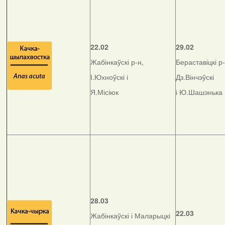
22.02
29.02
Жабінкаўскі р-н,
Бераставіцкі р-
І.Юхноўскі і
Дз.Вінчэўскі
Я.Місіюк
і Ю.Шашэнька
28.03
22.03
Жабінкаўскі і Маларыцкі