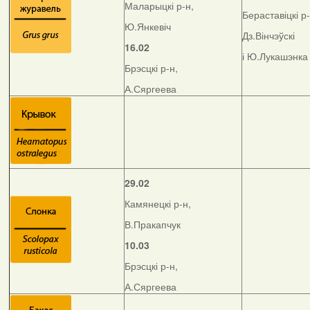
Маларыцкі р-н,
Бераставіцкі р-
Ю.Янкевіч
Дз.Вінчэўскі
16.02
і Ю.Лукашэнка
Брэсцкі р-н,
А.Сяргеева
29.02
Камянецкі р-н,
В.Пракапчук
10.03
Брэсцкі р-н,
А.Сяргеева