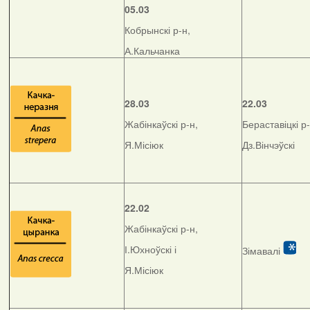
05.03
Кобрынскі р-н,
А.Кальчанка
28.03
22.03
Жабінкаўскі р-н,
Бераставіцкі р-
Я.Місіюк
Дз.Вінчэўскі
22.02
Жабінкаўскі р-н,
І.Юхноўскі і
Зімавалі
Я.Місіюк