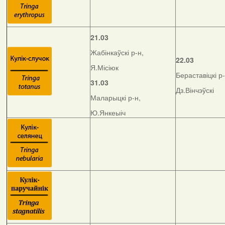
21.03
Жабінкаўскі р-н,
22.03
Я.Місіюк
Бераставіцкі р-
31.03
Дз.Вінчэўскі
Маларыцкі р-н,
Ю.Янкеыіч