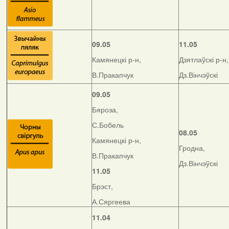
09.05
11.05
Камянецкі р-н,
Дзятлаўскі р-н,
В.Пракапчук
Дз.Вінчэўскі
09.05
Бяроза,
С.Бобель
08.05
Камянецкі р-н,
Гродна,
В.Пракапчук
Дз.Вінчэўскі
11.05
Брэст,
А.Сяргеева
11.04