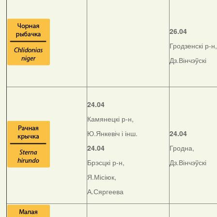
26.04
Гродзенскі р-н,
Дз.Вінчэўскі
24.04
Камянецкі р-н,
Ю.Янкевіч і інш.
24.04
24.04
Гродна,
Брэсцкі р-н,
Дз.Вінчэўскі
Я.Місіюк,
А.Сяргеева