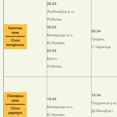
28.03
Жабінкаўскі р-н,
Я.Місіюк
30.03
05.04
Маларыцкі р-н,
Гродна,
Ю.Янкевіч
С.Чарапіца
02.04
Брэст,
Я.Місіюк
18.04
19.04
Гродзенскі р-н,
Маларыцкі р-н,
Дз.Вінчэўскі і
Ю.Янкевіч