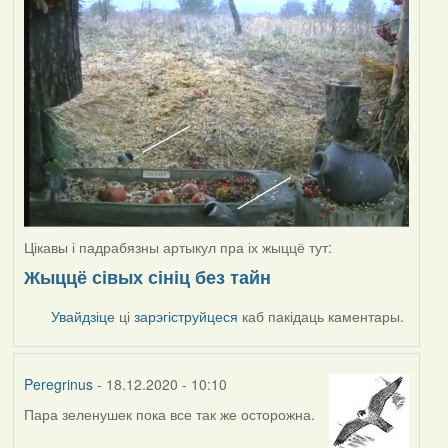
Цікавы і падрабязны артыкул пра іх жыццё тут:
Жыццё сівых сініц без тайн
Увайдзіце
ці
зарэгіструйцеся
каб пакідаць каментары.
Peregrinus
- 18.12.2020 - 10:10
Пара зеленушек пока все так же осторожна.