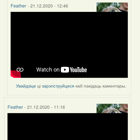
Feather
- 21.12.2020 - 12:46
In
reply
to
by
Peregrinus
Увайдзіце
ці
зарэгіструйцеся
каб пакідаць каментары.
Feather
- 21.12.2020 - 11:16