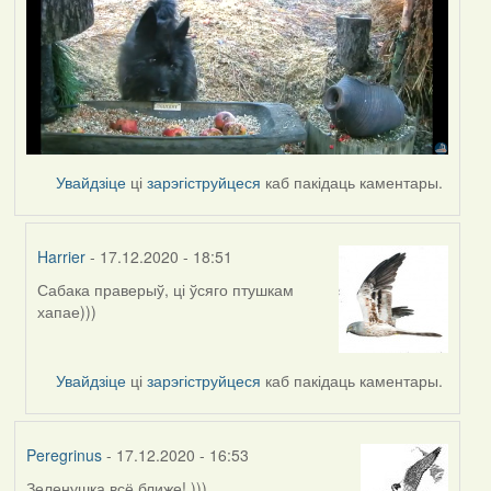
Увайдзіце
ці
зарэгіструйцеся
каб пакідаць каментары.
Harrier
- 17.12.2020 - 18:51
Сабака праверыў, ці ўсяго птушкам
In
хапае)))
reply
to
by
Увайдзіце
ці
зарэгіструйцеся
каб пакідаць каментары.
Ultra
Peregrinus
- 17.12.2020 - 16:53
Зеленушка всё ближе! )))