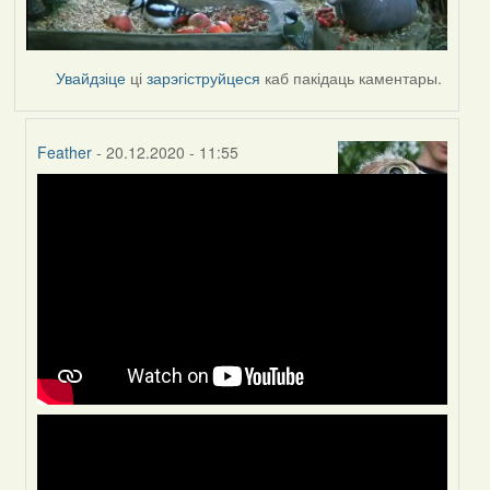
Увайдзіце
ці
зарэгіструйцеся
каб пакідаць каментары.
Feather
- 20.12.2020 - 11:55
In
reply
to
by
Peregrinus