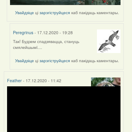
Увайдзіце
ці
зарэгіструйцеся
каб пакідаць каментары.
Peregrinus
- 17.12.2020 - 19:28
Так! Будзем спадзявацца, стануць
In
смялейшымi....
reply
to
Увайдзіце
ці
зарэгіструйцеся
каб пакідаць каментары.
by
Lighty
Feather
- 17.12.2020 - 11:42