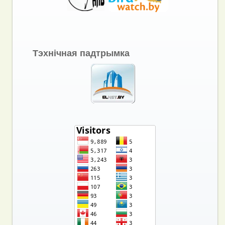
Тэхнічная падтрымка