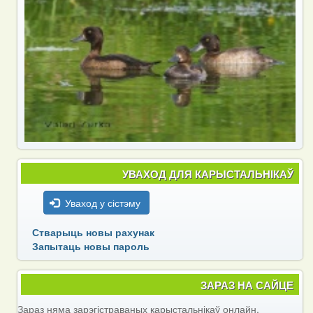
УВАХОД ДЛЯ КАРЫСТАЛЬНІКАЎ
Уваход у сістэму
Стварыць новы рахунак
Запытаць новы пароль
ЗАРАЗ НА САЙЦЕ
Зараз няма зарэгістраваных карыстальнікаў онлайн.