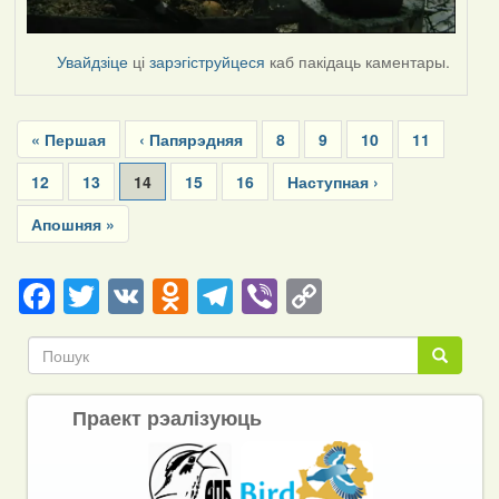
Увайдзіце
ці
зарэгіструйцеся
каб пакідаць каментары.
Pagination
First
« Першая
Previous
‹ Папярэдняя
Page
8
Page
9
Page
10
Page
11
page
page
Page
12
Page
13
Current
14
Page
15
Page
16
Next
Наступная ›
page
page
Last
Апошняя »
page
Facebook
Twitter
VK
Odnoklassniki
Telegram
Viber
Copy
Link
Пошук
Пошук
Праект рэалізуюць