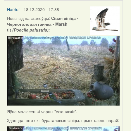
Harrier
- 18.12.2020 - 17:38
Новы від на сталоўцы:
Cівая сініца -
Черноголовая гаичка - Marsh
tit
(
Poecile
palustris
):
Яўна малюсенькі чорны "слюнявчік".
Здаецца, што як і бурагаловыя сініцы. прылятаюць парай: