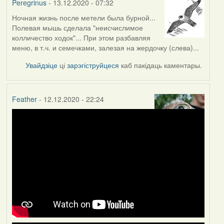
Peregrinus
- 13.12.2020 - 07:32
Ночная жизнь после метели была бурной...
Полевая мышь сделала "неисчислимое
колличество ходок"... При этом разбавляя
меню, в т.ч. и семечками, залезая на жердочку (слева)...
Увайдзіце
ці
зарэгіструйцеся
каб пакідаць каментары.
Feather
- 12.12.2020 - 22:24