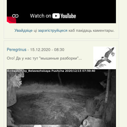
Увайдзіце
ці
зарэгіструйцеся
каб пакідаць каментары.
Peregrinus
- 15.12.2020 - 08:30
Ого! Да у нас тут "мышиные разборки"...