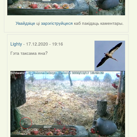
Увайдзіце
ці
зарэгіструйцеся
каб пакідаць каментары.
Lighty
- 17.12.2020 - 19:16
Гэта таксама яна?
In
reply
to
by
Peregrinus