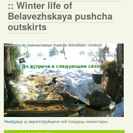
:: Winter life of
Belavezhskaya pushcha
outskirts
Увайдзіце
ці
зарэгіструйцеся
каб пакідаць каментары.