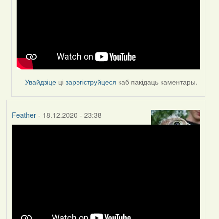
Увайдзіце
ці
зарэгіструйцеся
каб пакідаць каментары.
Feather
- 18.12.2020 - 23:38