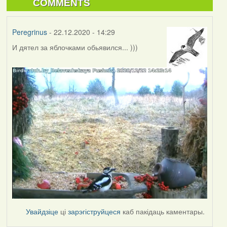
COMMENTS
Peregrinus
- 22.12.2020 - 14:29
И дятел за яблочками обьявился... )))
Увайдзіце
ці
зарэгіструйцеся
каб пакідаць каментары.