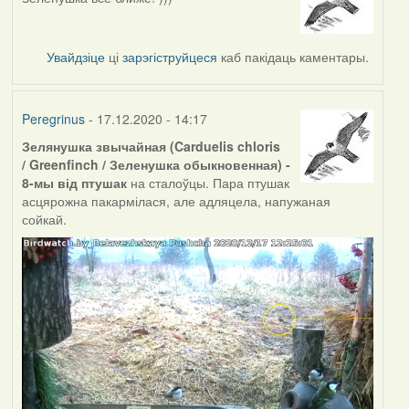
Увайдзіце
ці
зарэгіструйцеся
каб пакідаць каментары.
Peregrinus
- 17.12.2020 - 14:17
Зелянушка звычайная (Carduelis chloris
/ Greenfinch / Зеленушка обыкновенная) -
8-мы від птушак
на сталоўцы. Пара птушак
асцярожна пакармілася, але адляцела, напужаная
сойкай.