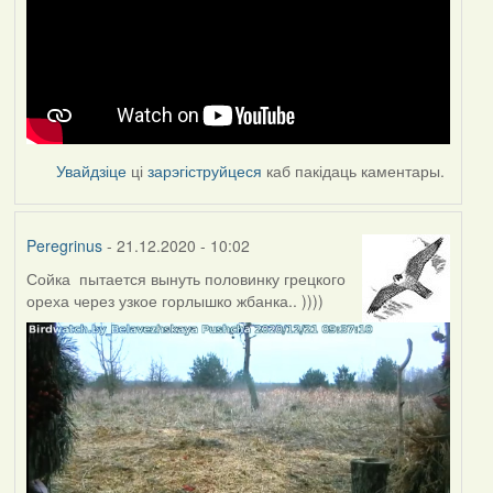
Увайдзіце
ці
зарэгіструйцеся
каб пакідаць каментары.
Peregrinus
- 21.12.2020 - 10:02
Сойка пытается вынуть половинку грецкого
ореха через узкое горлышко жбанка.. ))))