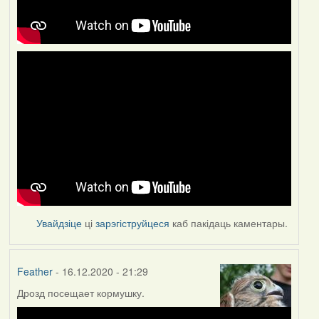
Увайдзіце
ці
зарэгіструйцеся
каб пакідаць каментары.
Feather
- 16.12.2020 - 21:29
Дрозд посещает кормушку.