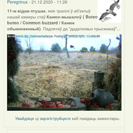
Peregrinus
- 21.12.2020 - 11:26
11-м відам птушак
, якія трапілі ў аб'ектыў
нашай камеры стаў
Канюх-мышалоў ( Buteo
buteo / Common buzzard / Канюк
обыкновенный)
. Падлятаў да "дадатковых прысмакаў"...
Увайдзіце
ці
зарэгіструйцеся
каб пакідаць каментары.