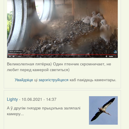
Великолепная пятёрка) Один птенчик скромничает, не
любит перед камерой светиться)
Увайдзіце
ці
зарэгіструйцеся
каб пакідаць каментары.
Lighty
- 10.06.2021 - 14:37
А ў другім гняздзе прыцэльна заляпалі
камеру...