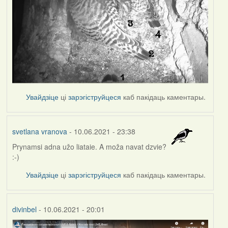
Увайдзіце
ці
зарэгіструйцеся
каб пакідаць каментары.
svetlana vranova
- 10.06.2021 - 23:38
Prynamsi adna užo liataie. A moža navat dzvie?
:-)
Увайдзіце
ці
зарэгіструйцеся
каб пакідаць каментары.
divinbel
- 10.06.2021 - 20:01