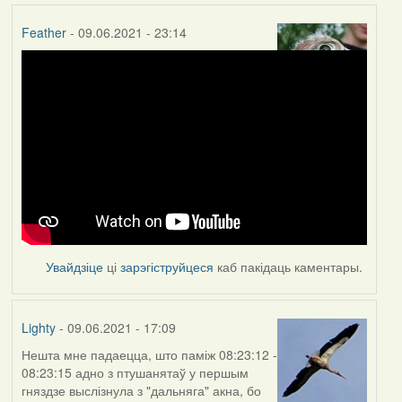
Feather
- 09.06.2021 - 23:14
Увайдзіце
ці
зарэгіструйцеся
каб пакідаць каментары.
Lighty
- 09.06.2021 - 17:09
Нешта мне падаецца, што паміж 08:23:12 -
08:23:15 адно з птушанятаў у першым
гняздзе выслізнула з "дальняга" акна, бо