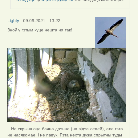
Harrier
Lighty
- 09.06.2021 - 13:22
Зноў у гэтым куце нешта ня так!
...На скрыншоце бачна дрэнна (на відэа лепей), але гэта
не насякомае, і не павук. Гэта нехта дужа спрытны туды