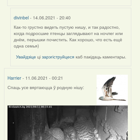
divinbel
- 14.06.2021 - 20:40
Как-то грустно видеть пустую нишу, и так радостно,
In
когда подросшие птенцы заглядывают на ночлег или
reply
днём, перышки почистить. Как хорошо, что есть ещё
to
одна семья)
by
Harrier
Увайдзіце
ці
зарэгіструйцеся
каб пакідаць каментары.
Harrier
- 11.06.2021 - 00:21
Спаць усе вяртаюцца ў родную нішу: