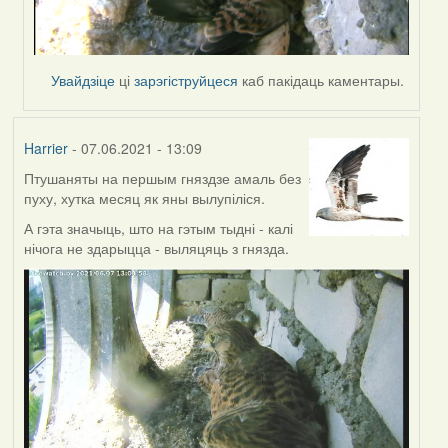
Увайдзіце
ці
зарэгіструйцеся
каб пакідаць каментары.
Harrier
- 07.06.2021 - 13:09
Птушаняты на першым гняздзе амаль без
пуху, хутка месяц як яны вылупіліся.
А гэта значыць, што на гэтым тыдні - калі
нічога не здарыцца - выляцяць з гнязда.