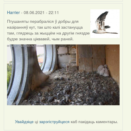
Harrier
- 08.06.2021 - 22:11
Птушаняты перабраліся ў добры для
назіранняў кут, так што калі застануцца
там, глядзець за жыццём на другім гняздзе
будзе значна ціквавей, чым раней.
Увайдзіце
ці
зарэгіструйцеся
каб пакідаць каментары.