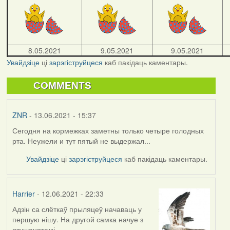
8.05.2021
9.05.2021
9.05.2021
Увайдзіце
ці
зарэгіструйцеся
каб пакідаць каментары.
COMMENTS
ZNR
- 13.06.2021 - 15:37
Сегодня на кормежках заметны только четыре голодных
рта. Неужели и тут пятый не выдержал...
Увайдзіце
ці
зарэгіструйцеся
каб пакідаць каментары.
Harrier
- 12.06.2021 - 22:33
Адзін са слёткаў прыляцеў начаваць у
першую нішу. На другой самка начуе з
птушанятамі.