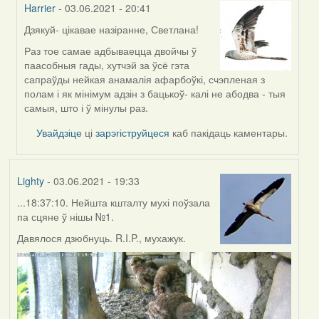
Harrier
- 03.06.2021 - 20:41
Дзякуй- цікавае назіранне, Светлана!
In
reply
Раз тое самае адбываецца двойчы ў
to
паасобныя гады, хутчэй за ўсё гэта
by
сапраўды нейкая анамалія афарбоўкі, счэпленая з
svetlana
полам і як мінімум адзін з бацькоў- калі не абодва - тыя
vranova
самыя, што і ў мінулы раз.
Увайдзіце
ці
зарэгіструйцеся
каб пакідаць каментары.
Lighty
- 03.06.2021 - 19:33
...18:37:10. Нейшта кшталту мухі поўзала
па сцяне ў нішы №1.
Давялося дзюбнуць. R.I.P., мухажук.