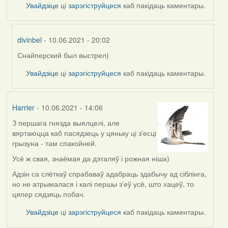
Увайдзіце
ці
зарэгіструйцеся
каб пакідаць каментары.
divinbel
- 10.06.2021 - 20:02
Снайперский был выстрел)
In
reply
Увайдзіце
ці
зарэгіструйцеся
каб пакідаць каментары.
to
by
Lighty
Harrier
- 10.06.2021 - 14:06
З першага гнязда выялцелі, але
вяртаюцца каб пасядзець у цяньку ці з'есці
грызуна - там спакойней.
Усё ж свая, знаёмая да дэталяў і рожная ніша)
Адзін са слёткаў спрабаваў адабраць здабычу ад сіблінга,
но не атрымалася і калі першы з'еў усё, што хацеў, то
цяпер сядзяць побач.
Увайдзіце
ці
зарэгіструйцеся
каб пакідаць каментары.