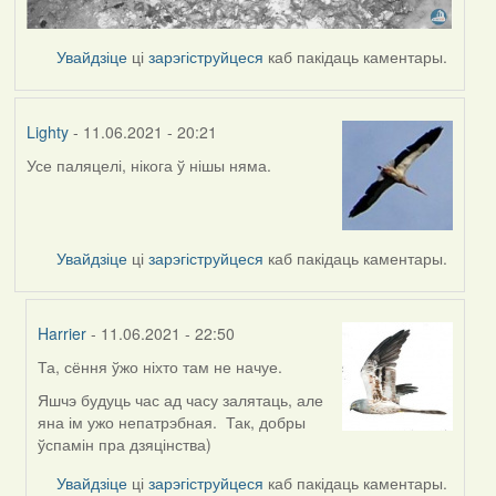
Увайдзіце
ці
зарэгіструйцеся
каб пакідаць каментары.
Lighty
- 11.06.2021 - 20:21
Усе паляцелі, нікога ў нішы няма.
Увайдзіце
ці
зарэгіструйцеся
каб пакідаць каментары.
Harrier
- 11.06.2021 - 22:50
Та, сёння ўжо ніхто там не начуе.
In
reply
Яшчэ будуць час ад часу залятаць, але
to
яна ім ужо непатрэбная. Так, добры
by
ўспамін пра дзяцінства)
Lighty
Увайдзіце
ці
зарэгіструйцеся
каб пакідаць каментары.