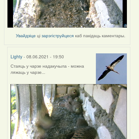
Увайдзіце
ці
зарэгіструйцеся
каб пакідаць каментары.
Lighty
- 08.06.2021 - 19:50
Стаяць у чарзе надакучыла - можна
In
ляжаць у чарзе...
reply
to
by
Estydaven