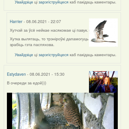
Увайдзіце
ці
зарэгіструйцеся
каб пакідаць каментары.
Harrier
- 08.06.2021 - 22:07
Хутчэй за ўсё нейкае насякомае ці павук.
In
reply
Хутка вылятаць, то трэніроўкі дапамогуць
to
зрабіць гэта паспяхова.
by
Увайдзіце
ці
зарэгіструйцеся
каб пакідаць каментары.
Lighty
Estydaven
- 08.06.2021 - 15:30
В очереди за едой)))