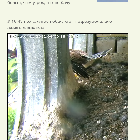
больш, чым утрох, я іх ня бачу.
У 16:43 нехта лятае побач, хто - незразумела, але
ажыятаж выклікае