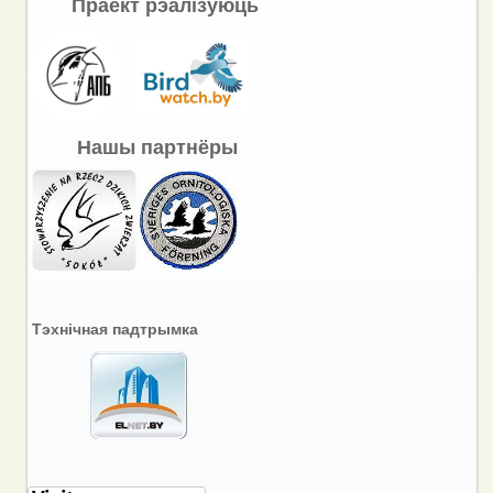
Праект рэалізуюць
Нашы партнёры
Тэхнічная падтрымка