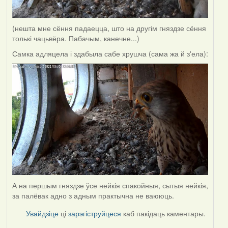
(нешта мне сёння падаецца, што на другім гняздзе сёння
толькі чацьвёра. Пабачым, канечне...)
Самка адляцела і здабыла сабе хрушча (сама жа й з'ела):
А на першым гняздзе ўсе нейкія спакойныя, сытыя нейкія,
за палёвак адно з адным практычна не ваююць.
Увайдзіце
ці
зарэгіструйцеся
каб пакідаць каментары.