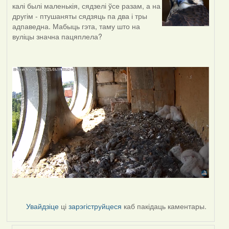
калі былі маленькія, сядзелі ўсе разам, а на
другім - птушаняты сядзяць па два і тры
адпаведна. Мабыць гэта, таму што на
вуліцы значна пацяплела?
Увайдзіце
ці
зарэгіструйцеся
каб пакідаць каментары.