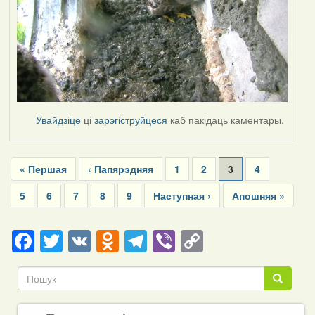
Увайдзіце
ці
зарэгіструйцеся
каб пакідаць каментары.
Pagination
First
« Першая
Previous
‹ Папярэдняя
Page
1
Page
2
Current
3
Page
4
page
page
page
Page
5
Page
6
Page
7
Page
8
Page
9
Next
Наступная ›
Last
Апошняя »
page
page
Facebook
Twitter
VK
Odnoklassniki
Telegram
Viber
Copy
Link
Пошук
Пошук