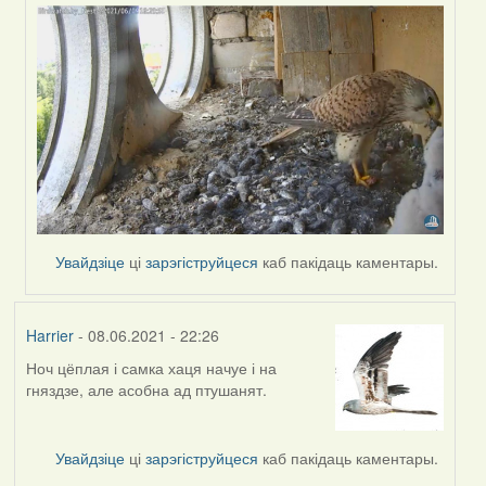
Увайдзіце
ці
зарэгіструйцеся
каб пакідаць каментары.
Harrier
- 08.06.2021 - 22:26
Ноч цёплая і самка хаця начуе і на
гняздзе, але асобна ад птушанят.
Увайдзіце
ці
зарэгіструйцеся
каб пакідаць каментары.