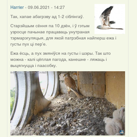
Harrier
- 09.06.2021 - 14:27
Так, хапае абагрэву ад 1-2 сіблінгаў.
In
reply
Старэйшым сёння па 10 дзён, і ў гэтым
to
узросце пачынае працаваць унутраная
by
тэрмарэгуляцыя, для якой патрэбная найперш ежа і
Annika
густы пух ці пер'е.
Ежа ёсць, а пух змяніўся на густы і шэры. Так што
можна - калі цёплая пагода, канешне - ляжаць і
выцягнуцца і паасобку.