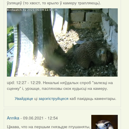
ўзляцеў (то хвост, то крыло ў камеру трапляюць).
upd: 12:27 - 12:29. Некалькі няўдалых спроб "залезці на
сценку" і, урэшце, паспяховы скок кудысці на камеру.
Увайдзіце
ці
зарэгіструйцеся
каб пакідаць каментары.
Annika
- 09.06.2021 - 12:54
Цікава, что на першым гнязьдзе птушаняты,