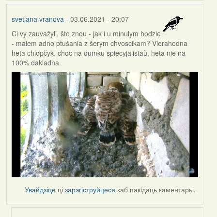
svetlana vranova
- 03.06.2021 - 20:07
Ci vy zauvažyli, što znou - jak i u minulym hodzie
- maiem adno ptušania z šerym chvoscikam? Vierahodna
heta chlopčyk, choc na dumku spiecyjalistaŭ, heta nie na
100% dakladna.
Увайдзіце
ці
зарэгіструйцеся
каб пакідаць каментары.