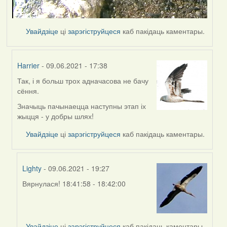
Увайдзіце
ці
зарэгіструйцеся
каб пакідаць каментары.
Harrier
- 09.06.2021 - 17:38
Так, і я больш трох адначасова не бачу
In
сёння.
reply
to
Значыць пачынаецца наступны этап іх
by
жыцця - у добры шлях!
Lighty
Увайдзіце
ці
зарэгіструйцеся
каб пакідаць каментары.
Lighty
- 09.06.2021 - 19:27
Вярнулася! 18:41:58 - 18:42:00
In
reply
to
by
Увайдзіце
ці
зарэгіструйцеся
каб пакідаць каментары.