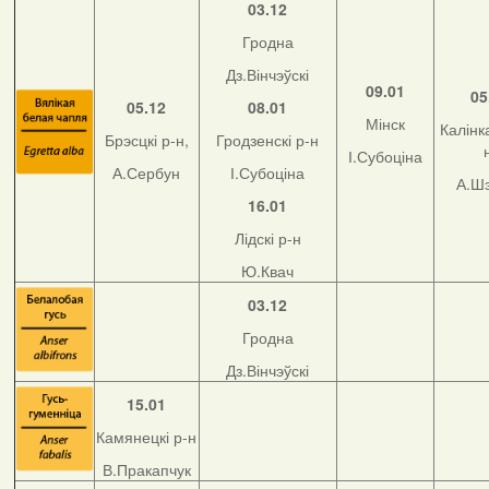
03.12
Гродна
Дз.Вінчэўскі
09.01
05
05.12
08.01
Мінск
Калінка
Брэсцкі р-н,
Гродзенскі р-н
І.Субоціна
А.Сербун
І.Субоціна
А.Ш
16.01
Лідскі р-н
Ю.Квач
03.12
Гродна
Дз.Вінчэўскі
15.01
Камянецкі р-н
В.Пракапчук