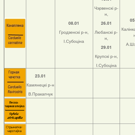
Чэрвенскі р-
н,
05
08.01
26.01
Калінка
Гродзенскі р-н,
Любанскі р-
н,
І.Субоціна
А.Ш
29.01
Крупскі р-н,
І.Субоціна
23.01
Камянецкі р-н
В.Пракапчук