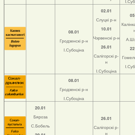
І.Су
02.01
05
Слуцкі р-н
Калінка
10.01
08.01
Чэрвенскі р-н
А.Ш
Гродзенскі р-н
26.01
22
І.Субоціна
Салігорскі р-
Гомель
н
І.Су
І.Субоціна
08.01
Гродзенскі р-н
І.Субоціна
20.01
Бяроза
26.01
С.Бобель
Салігорскі р-
н
29.01