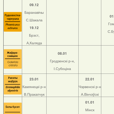
09.12
Баранавічы
01
С.Шакала
Го
19.12
С.Б
Брэст,
А,Каляда
08.01
Гродзенскі р-н,
І.Субоціна
23.01
22.01
Камянецкі р-н
Чэрвенскі р-н
В.Пракапчук
А.Вінчэўскі
01.01
Мінск