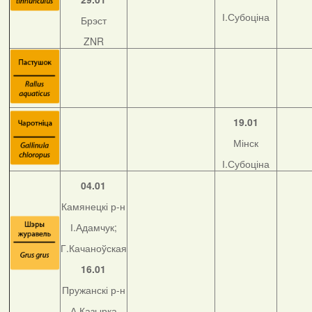
І.Субоціна
Брэст
ZNR
19.01
Мінск
І.Субоціна
04.01
Камянецкі р-н
І.Адамчук;
Г.Качаноўская
16.01
Пружанскі р-н
А.Казырка