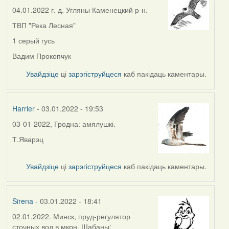
04.01.2022 г. д. Угляны Каменецкий р-н.
ТВП "Река Лесная"
1 серый гусь
Вадим Прокопчук
Увайдзіце
ці
зарэгіструйцеся
каб пакідаць каментары.
Harrier
- 03.01.2022 - 19:53
03-01-2022, Гродна: амялушкі.
Т.Яварэц
Увайдзіце
ці
зарэгіструйцеся
каб пакідаць каментары.
Sirena
- 03.01.2022 - 18:41
02.01.2022. Минск, пруд-регулятор
сточных вод в мкрн. Шабаны: