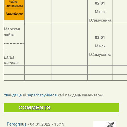
02.01
Мінск
І.Самусенка
Марская
чайка
02.01
--------------
Мінск
--
І.Самусенка
Larus
marinus
Увайдзіце
ці
зарэгіструйцеся
каб пакідаць каментары.
COMMENTS
Peregrinus
- 04.01.2022 - 15:19