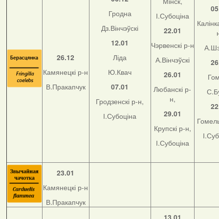
Мінск,
05
Гродна
І.Субоціна
Калінка
Дз.Вінчэўскі
22.01
12.01
Чэрвенскі р-н
А.Ш
26.12
Ліда
А.Вінчэўскі
26
Камянецкі р-н
Ю.Квач
26.01
Го
В.Пракапчук
07.01
Любанскі р-
С.Б
н,
Гродзенскі р-н,
22
29.01
І.Субоціна
Гомель
Крупскі р-н,
І.Су
І.Субоціна
23.01
Камянецкі р-н
В.Пракапчук
13.01