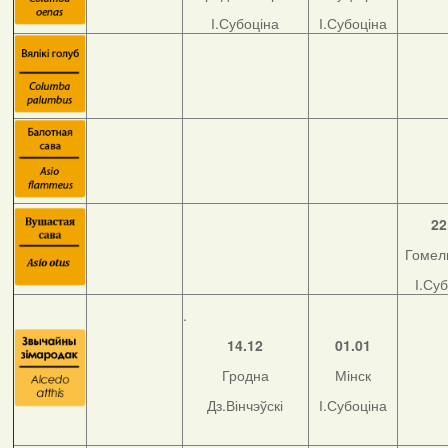
І.Субоціна
І.Субоціна
22
Гомель
І.Су
.
14.12
01.01
Гродна
Мінск
Дз.Вінчэўскі
І.Субоціна