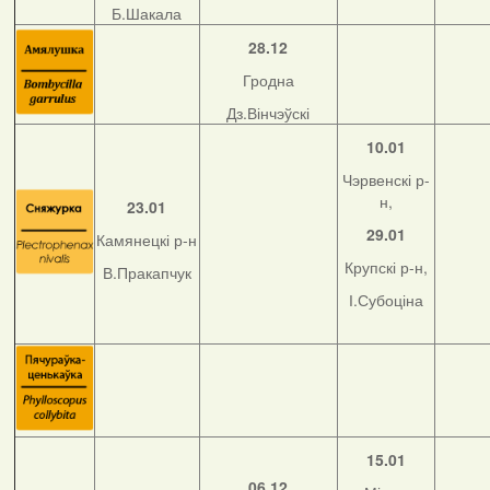
Б.Шакала
28.12
Гродна
Дз.Вінчэўскі
10.01
Чэрвенскі р-
н,
23.01
29.01
Камянецкі р-н
Крупскі р-н,
В.Пракапчук
І.Субоціна
15.01
06.12