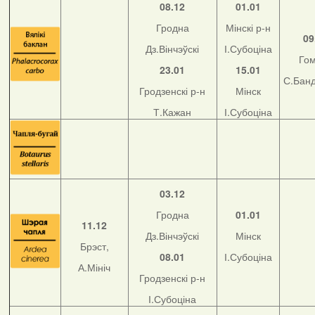
08.12
01.01
Гродна
Мінскі р-н
09
Дз.Вінчэўскі
І.Субоціна
Го
23.01
15.01
С.Бан
Гродзенскі р-н
Мінск
Т.Кажан
І.Субоціна
03.12
Гродна
01.01
11.12
Дз.Вінчэўскі
Мінск
Брэст,
08.01
І.Субоціна
А.Мініч
Гродзенскі р-н
І.Субоціна