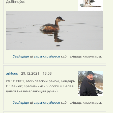
Дз.Вінчэўскі
Увайдзіце
ці
зарэгіструйцеся
каб пакідаць каментары.
arktous
- 29.12.2021 - 16:58
29.12.2021, Могилевский район, Бондарь
В.: Канюк; Крапивники - 2 особи и Белая
цапля (незамерзающий ручей).
Увайдзіце
ці
зарэгіструйцеся
каб пакідаць каментары.