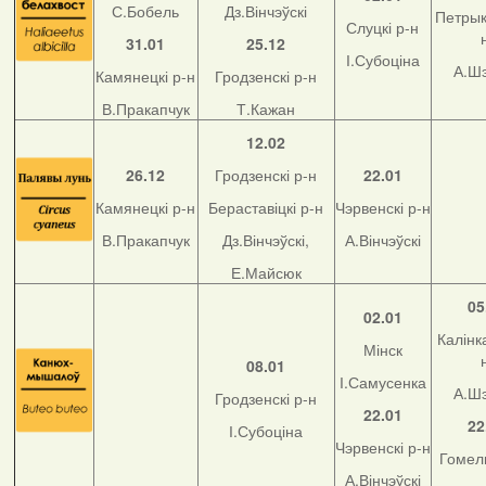
С.Бобель
Дз.Вінчэўскі
Петрык
Слуцкі р-н
31.01
25.12
І.Субоціна
А.Ш
Камянецкі р-н
Гродзенскі р-н
В.Пракапчук
Т.Кажан
12.02
26.12
Гродзенскі р-н
22.01
Камянецкі р-н
Бераставіцкі р-н
Чэрвенскі р-н
В.Пракапчук
Дз.Вінчэўскі,
А.Вінчэўскі
Е.Майсюк
05
02.01
Калінка
Мінск
08.01
І.Самусенка
А.Ш
Гродзенскі р-н
22.01
22
І.Субоціна
Чэрвенскі р-н
Гомель
А.Вінчэўскі