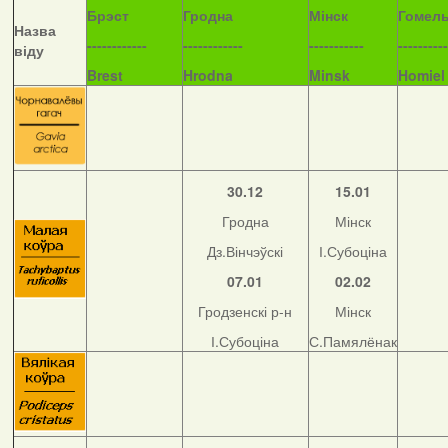
Б
рэст
Гродна
Мінск
Гомел
Назва
------------
------------
-----------
----------
віду
Brest
Hrodna
Minsk
Homiel
30.12
15.01
Гродна
Мінск
Дз.Вінчэўскі
І.Субоціна
07.01
02.02
Гродзенскі р-н
Мінск
І.Субоціна
С.Памялёнак