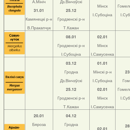
А.Мініч
Дз.Вінчэўскі
Мінск
Гомель
31.01
25.12
І.Субоціна
І.Су
Камянецкі р-н
Гродзенскі р-н
В.Пракапчук
Т.Кажан
08.01
02.01
Гродзенскі р-н
Мінск
І.Субоціна
І.Самусенка
03.12
01.01
Гродна
Мінскі р-н
23
Дз.Вінчэўскі
І.Субоціна
Гом
25.12
02.01
Гомель
Гродзенскі р-н
Мінск
І.Су
Т.Кажан
І.Самусенка
20.01
04.12
Бяроза
Гродна
28
02.01