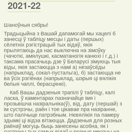
2021-22
Шаноўныя сябры!
Традыцыйна з Вашай дапамогай мы хацелі б
занесці ў табліцу месцы і даты (першых)
сёлетніх рэгістрацый тых відаў, якія
прылятаюць да нас выключна на зімоўку
(чачоткі, амялушкі, касматаногія канюхі і г.д.) і
таксама прасачыць дзе ў Беларусі зімуюць тыя
віды, якія застаюцца з намі а) незаўсёды
(напрыклад, сокал-пустальга), б) застаюцца не
ва ўсіх рэгіёнах (напрыклад, шэрыя ці вялікія
белыя чаплі, берасцянкі).
Каб Вашы дадзеныя трапілі ў табліцу, калі
ласка, ў каментарах пазначайце імя і
прозьвішча назіральніка(ў), від, дату (першай) з
ім сустрэчы, раён і тое цікавае пра назіранне,
што палічыце патрэбным. Невялікія па памеру
здымкі ці відэа вітаюцца. Дадзеныя для розных
раёнаў могуць быць занесены асобна, як і
сустрэчы тых самых відаў у розныя месяцы на