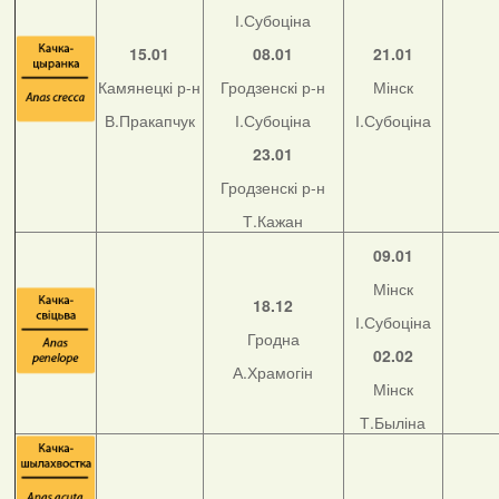
І.Субоціна
15.01
08.01
21.01
Камянецкі р-н
Гродзенскі р-н
Мінск
В.Пракапчук
І.Субоціна
І.Субоціна
23.01
Гродзенскі р-н
Т.Кажан
09.01
Мінск
18.12
І.Субоціна
Гродна
02.02
А.Храмогін
Мінск
Т.Быліна