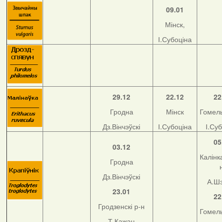
09.01
Мінск,
І.Субоціна
29.12
22.12
22
Гродна
Мінск
Гомель
Дз.Вінчэўскі
І.Субоціна
І.Су
05
03.12
Калінка
Гродна
Дз.Вінчэўскі
А.Ш
23.01
22
Гродзенскі р-н
Гомель
Т.Кажан