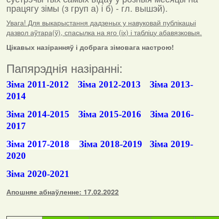
працягу зімы (з груп а) і б) - гл. вышэй).
Увага! Для выкарыстання дадзеных у навуковай публікацыі
дазвол аўтара(ў), спасылка на яго (іх) і табліцу абавязковыя.
Цікавых назіранняў і добрага зімовага настрою!
Папярэднія назіранні:
Зіма 2011-2012
Зіма 2012-2013
Зіма 2013-
2014
Зіма 2014-2015
Зіма 2015-2016
Зіма 2016-
2017
Зіма 2017-2018
Зіма 2018-2019
Зіма 2019-
2020
Зіма 2020-2021
Апошняе абнаўленне: 17.02.2022