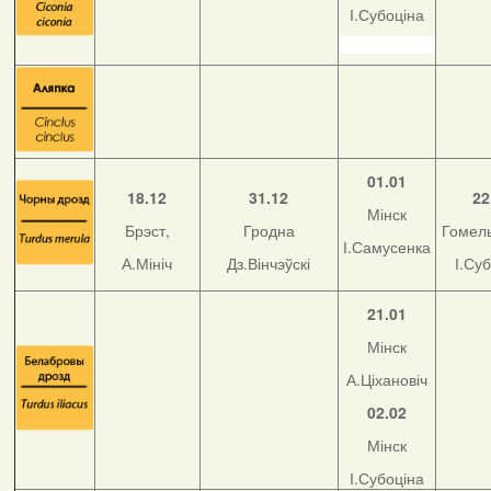
І.Субоціна
01.01
18.12
31.12
22
Мінск
Брэст,
Гродна
Гомель
І.Самусенка
А.Мініч
Дз.Вінчэўскі
І.Су
21.01
Мінск
А.Ціхановіч
02.02
Мінск
І.Субоціна