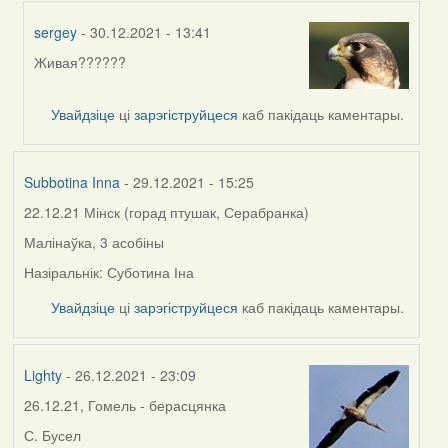
sergey
- 30.12.2021 - 13:41
Живая??????
In
reply
to
Увайдзіце
ці
зарэгіструйцеся
каб пакідаць каментары.
by
Subbotina
Inna
Subbotina Inna
- 29.12.2021 - 15:25
22.12.21 Мінск (горад птушак, Серабранка)
Малінаўка, 3 асобіны
Назіральнік: Суботина Іна
Увайдзіце
ці
зарэгіструйцеся
каб пакідаць каментары.
Lighty
- 26.12.2021 - 23:09
26.12.21, Гомель - берасцянка
С. Бусел