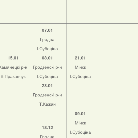
07.01
Гродна
І.Субоціна
15.01
08.01
21.01
Камянецкі р-н
Гродзенскі р-н
Мінск
В.Пракапчук
І.Субоціна
І.Субоціна
23.01
Гродзенскі р-н
Т.Кажан
09.01
Мінск
18.12
І.Субоціна
Гродна