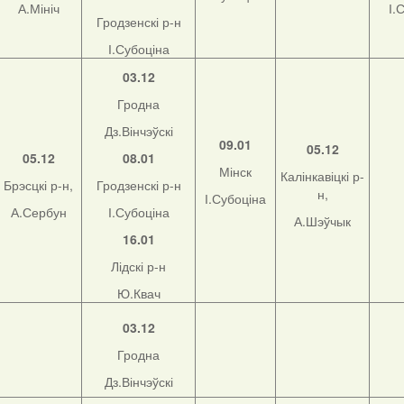
А.Мініч
І.
Гродзенскі р-н
І.Субоціна
03.12
Гродна
Дз.Вінчэўскі
09.01
05.12
05.12
08.01
Мінск
Калінкавіцкі р-
Брэсцкі р-н,
Гродзенскі р-н
н,
І.Субоціна
А.Сербун
І.Субоціна
А.Шэўчык
16.01
Лідскі р-н
Ю.Квач
03.12
Гродна
Дз.Вінчэўскі