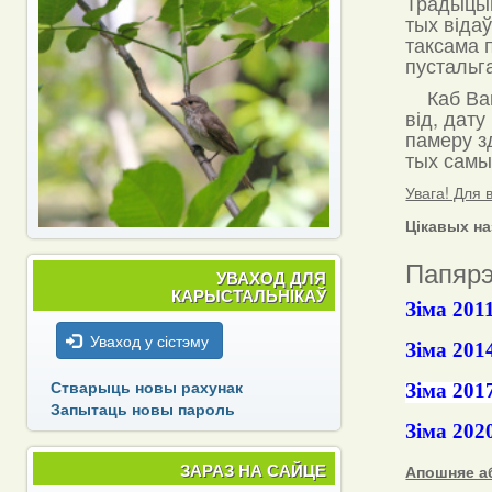
Традыцый
тых відаў
таксама 
пустальга
Каб Вашы
від, дату
памеру з
тых самых
Увага! Для 
Цікавых на
Папярэ
УВАХОД ДЛЯ
КАРЫСТАЛЬНІКАЎ
Зіма 201
Уваход у сістэму
Зіма 201
Стварыць новы рахунак
Зіма 201
Запытаць новы пароль
Зіма 202
ЗАРАЗ НА САЙЦЕ
Апошняе аб