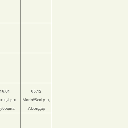
16.01
05.12
ніцкі р-н
Магілёўскі р-н,
Субоціна
У.Бондар