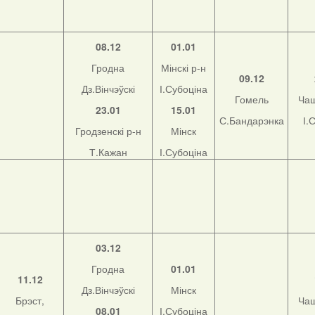
08.12
01.01
Гродна
Мінскі р-н
09.12
Дз.Вінчэўскі
І.Субоціна
Гомель
Чаш
23.01
15.01
С.Бандарэнка
І.
Гродзенскі р-н
Мінск
Т.Кажан
І.Субоціна
03.12
Гродна
01.01
11.12
Дз.Вінчэўскі
Мінск
Брэст,
Чаш
08.01
І.Субоціна