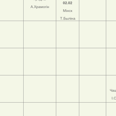
02.02
А.Храмогін
Мінск
Т.Быліна
Чаш
І.