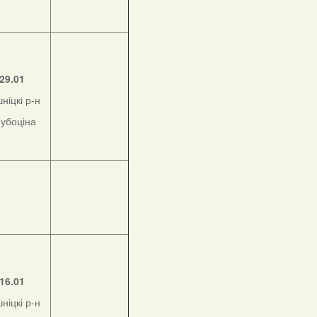
29.01
ніцкі р-н
Субоціна
16.01
ніцкі р-н