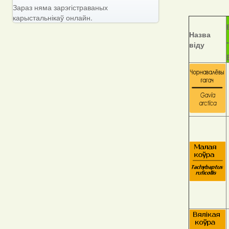
Зараз няма зарэгістраваных
карыстальнікаў онлайн.
Назва
віду