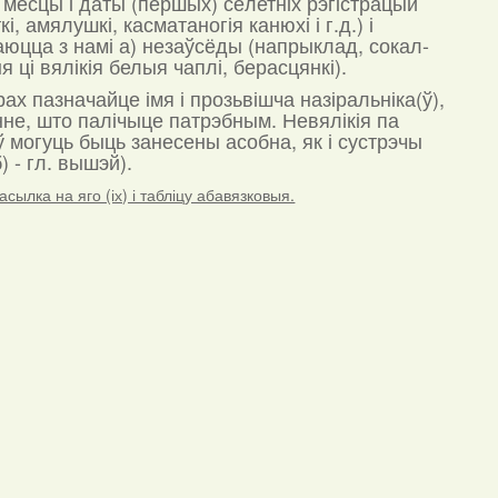
 месцы і даты (першых) сёлетніх рэгістрацый
, амялушкі, касматаногія канюхі і г.д.) і
таюцца з намі а) незаўсёды (напрыклад, сокал-
 ці вялікія белыя чаплі, берасцянкі).
х пазначайце імя і прозьвішча назіральніка(ў),
ранне, што палічыце патрэбным. Невялікія па
 могуць быць занесены асобна, як і сустрэчы
) - гл. вышэй).
сылка на яго (іх) і табліцу абавязковыя.