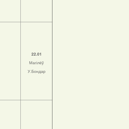
22.01
Магілёў
У.Бондар