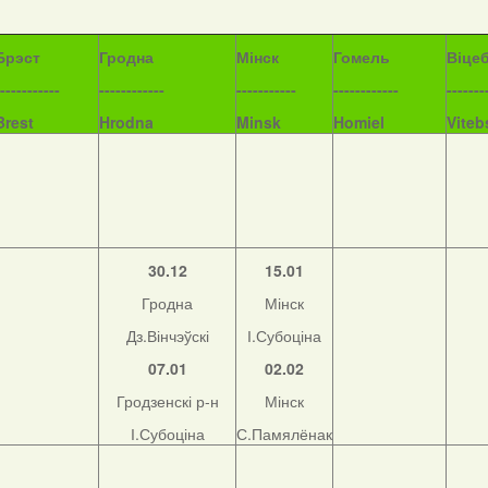
Б
рэст
Гродна
Мінск
Гомель
Віце
------------
------------
-----------
------------
-------
Brest
Hrodna
Minsk
Homiel
Viteb
30.12
15.01
Гродна
Мінск
Дз.Вінчэўскі
І.Субоціна
07.01
02.02
Гродзенскі р-н
Мінск
І.Субоціна
С.Памялёнак