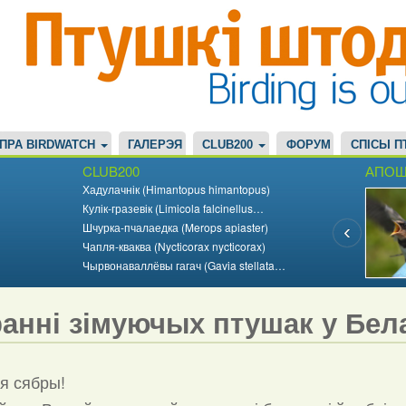
ПРА BIRDWATCH
ГАЛЕРЭЯ
CLUB200
ФОРУМ
СПІСЫ П
CLUB200
АПОШ
Хадулачнік (Himantopus himantopus)
Кулік-гразевік (Limicola falcinellus…
Шчурка-пчалаедка (Merops apiaster)
Чапля-кваква (Nycticorax nycticorax)
Чырвонаваллёвы гагач (Gavia stellata…
ранні зімуючых птушак у Бела
ыя сябры!