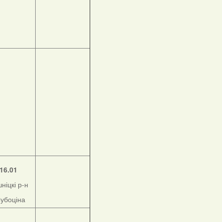
16.01
ніцкі р-н
Субоціна