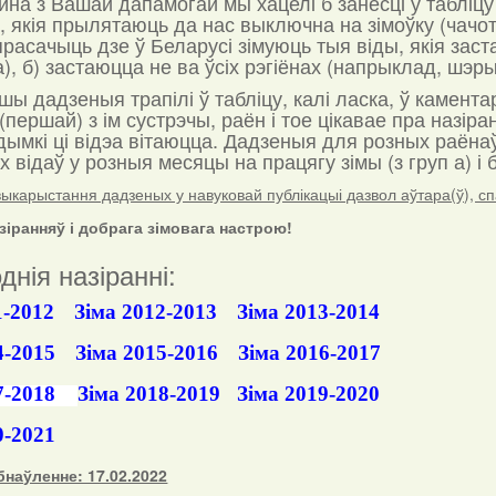
на з Вашай дапамогай мы хацелі б занесці ў табліцу
, якія прылятаюць да нас выключна на зімоўку (чачоткі
прасачыць дзе ў Беларусі зімуюць тыя віды, якія зас
), б) застаюцца не ва ўсіх рэгіёнах (напрыклад, шэрыя
 дадзеныя трапілі ў табліцу, калі ласка, ў каментара
 (першай) з ім сустрэчы, раён і тое цікавае пра назі
дымкі ці відэа вітаюцца. Дадзеныя для розных раёнаў
 відаў у розныя месяцы на працягу зімы (з груп а) і б
выкарыстання дадзеных у навуковай публікацыі дазвол аўтара(ў), спа
зіранняў і добрага зімовага настрою!
днія назіранні:
1-2012
Зіма 2012-2013
Зіма 2013-2014
4-2015
Зіма 2015-2016
Зіма 2016-2017
7-2018
Зіма 2018-2019
Зіма 2019-2020
0-2021
наўленне: 17.02.2022