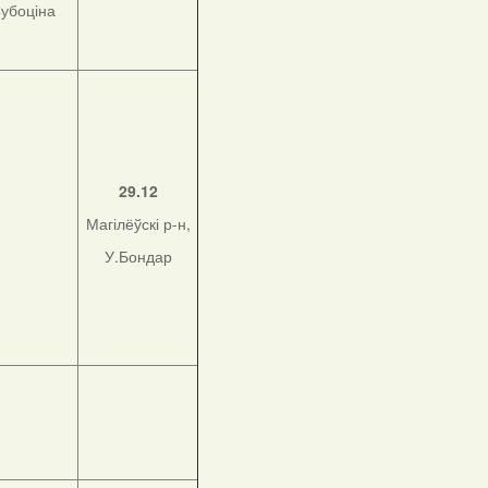
Субоціна
29.12
Магілёўскі р-н,
У.Бондар