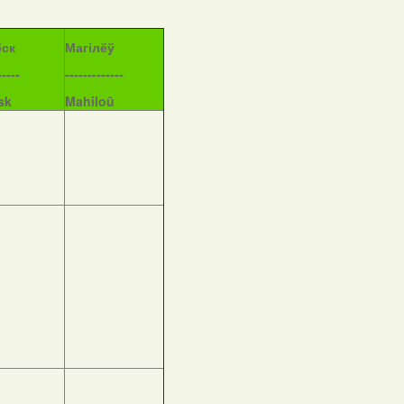
бск
Магілёў
-----
-------------
sk
Mahiloŭ