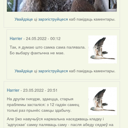
Увайдзіце
ці
зарэгіструйцеся
каб пакідаць каментары.
Harrier
- 24.05.2022 - 00:12
Так, я думаю што самка сама палявала.
In
Бо выбару фактычна не мае.
reply
to
by
Увайдзіце
ці
зарэгіструйцеся
каб пакідаць каментары.
Lighty
Harrier
- 23.05.2022 - 20:51
На другім гняздзе, здаецца, старыя
праблемы засталіся: з 12 гадзін самец
толькі раз прынёс самцы здабычу.
Але ўжо навучыўся нармальна наседжваць кладку і
'адпускае' самку паляваць саму - пасля абеду сядзеў на