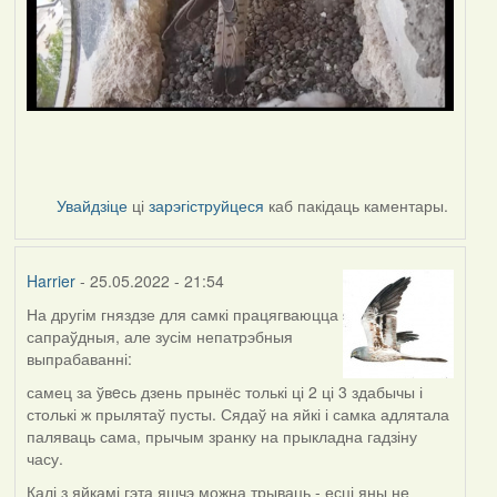
Увайдзіце
ці
зарэгіструйцеся
каб пакідаць каментары.
Harrier
- 25.05.2022 - 21:54
На другім гняздзе для самкі працягваюцца
сапраўдныя, але зусім непатрэбныя
выпрабаванні:
самец за ўвeсь дзень прынёс толькі ці 2 ці 3 здабычы і
столькі ж прылятаў пусты. Сядаў на яйкі і самка адлятала
паляваць сама, прычым зранку на прыкладна гадзіну
часу.
Калі з яйкамі гэта яшчэ можна трываць - есці яны не