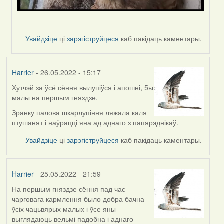
Увайдзіце
ці
зарэгіструйцеся
каб пакідаць каментары.
Harrier
- 26.05.2022 - 15:17
Хутчэй за ўсё сёння вылупіўся і апошні, 5ы
малы на першым гняздзе.
Зранку палова шкарлупіння ляжала каля
птушанят і наўрацці яна ад аднаго з папярэднікаў.
Увайдзіце
ці
зарэгіструйцеся
каб пакідаць каментары.
Harrier
- 25.05.2022 - 21:59
На першым гняздзе сёння пад час
чарговага кармлення было добра бачна
ўсіх чацьвярых малых і ўсе яны
выглядаюць вельмі падобна і аднаго