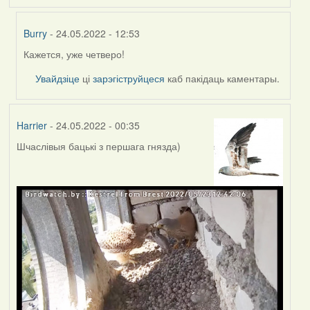
Burry
- 24.05.2022 - 12:53
Кажется, уже четверо!
In
reply
Увайдзіце
ці
зарэгіструйцеся
каб пакідаць каментары.
to
by
Lighty
Harrier
- 24.05.2022 - 00:35
Шчаслівыя бацькі з першага гнязда)