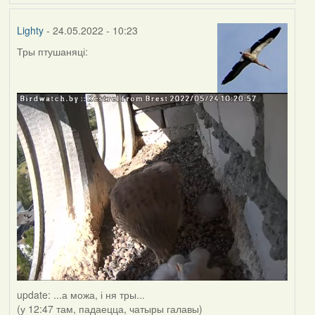
Lighty
- 24.05.2022 - 10:23
Тры птушаняці:
update: ...а можа, і ня тры...
(у 12:47 там, падаецца, чатыры галавы)