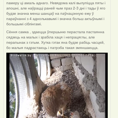
памеру ці амаль аднаго. Невядома калі вылупіцца пяты і
апошні, але наўрацці раней чым праз 2-3 дні і тады ў яго
будзе значна менш шанцаў на паўнацэнную ежу ў
параўнанні з 4 аднолькавымі і значна больш актыўнымі і
большымі сіблінгамі.
Сёння самка , здаецца ўпершыню перастала пастаянна
сядзець на малых і зрабіла хаця і непрацяглы, але
перапынак з гэтым. Хутка гэтак яна будзе рабіць часцей,
бо малыя падрастаюць і патрэба такая змяншаецца.