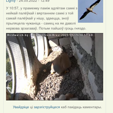
Lighty
- 24.05.2022 - 12:49
У 10:57, у прамежку паміж адлётам самкі з
нейкай палёўкай і вяртаннем самкі з той
самай палёўкай у нішу, здаецца, зноў
прыляцела чужаніца - самец на яе даволі
нервова зрэагаваў. Потым пайшоў грэць гняздо.
Увайдзіце
ці
зарэгіструйцеся
каб пакідаць каментары.