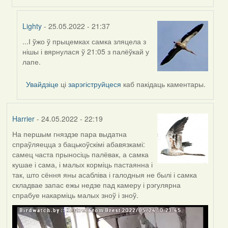
Lighty
- 25.05.2022 - 21:37
...І ўжо ў прыцемках самка зляцела з
In
нішы і вярнулася ў 21:05 з палёўкай у
reply
лапе.
to
by
Увайдзіце
ці
зарэгіструйцеся
каб пакідаць каментары.
Lighty
Harrier
- 24.05.2022 - 22:19
На першым гняздзе пара выдатна
спраўляецца з бацькоўскімі абавязкамі:
самец часта прыносіць палёвак, а самка
кушае і сама, і малых корміць пастаянна і
так, што сёння яны асабліва і галодныя не былі і самка
складвае запас ежы недзе пад камеру і рэгулярна
спрабуе накарміць малых зноў і зноў.