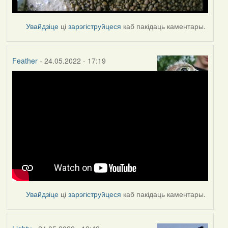
Увайдзіце
ці
зарэгіструйцеся
каб пакідаць каментары.
Feather
- 24.05.2022 - 17:19
Увайдзіце
ці
зарэгіструйцеся
каб пакідаць каментары.