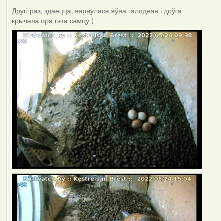
Другі раз, здаецца, вярнулася яўна галодная і доўга
крычала пра гэта самцу (