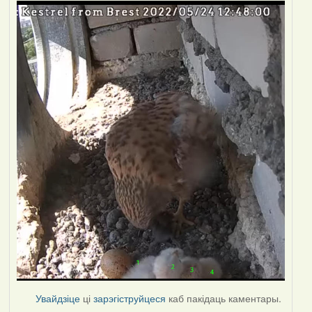
Увайдзіце
ці
зарэгіструйцеся
каб пакідаць каментары.