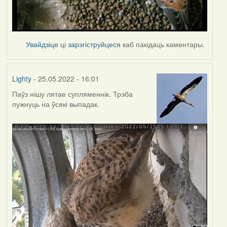
Увайдзіце
ці
зарэгіструйцеся
каб пакідаць каментары.
Lighty
- 25.05.2022 - 16:01
Паўз нішу лятае супляменнік. Трэба
пужнуць на ўсякі выпадак.