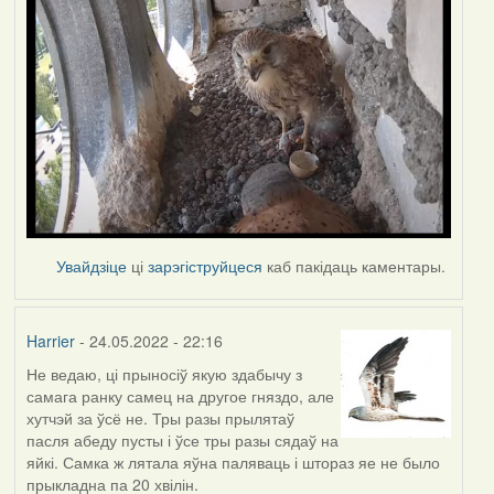
Увайдзіце
ці
зарэгіструйцеся
каб пакідаць каментары.
Harrier
- 24.05.2022 - 22:16
Не ведаю, ці прыносіў якую здабычу з
самага ранку самец на другое гняздо, але
хутчэй за ўсё не. Тры разы прылятаў
пасля абеду пусты і ўсе тры разы сядаў на
яйкі. Самка ж лятала яўна паляваць і штораз яе не было
прыкладна па 20 хвілін.