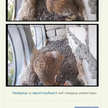
Увайдзіце
ці
зарэгіструйцеся
каб пакідаць каментары.