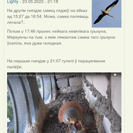
Lighty
- 23.05.2022 - 21:18
На другім гняздзе самец сядзеў на яйках
ад 15:27 да 16:54. Можа, самка паляваць
лятала?..
Потым у 17:46 прынес нейкага невялікага грызуна.
Мяркуючы па тым, з якім лямантам самка таго грызуна
ўхапіла, яна дужа галодная.
На першым гняздзе у 21:07 гулялі ў перацягванне
палёўкі.