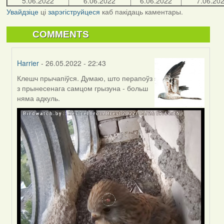
5.06.2022
6.06.2022
6.06.2022
7.06.20
Увайдзіце
ці
зарэгіструйцеся
каб пакідаць каментары.
COMMENTS
Harrier
- 26.05.2022 - 22:43
Клешч прычапіўся. Думаю, што перапоўз
In
з прынесенага самцом грызуна - больш
reply
няма адкуль.
to
by
Lighty