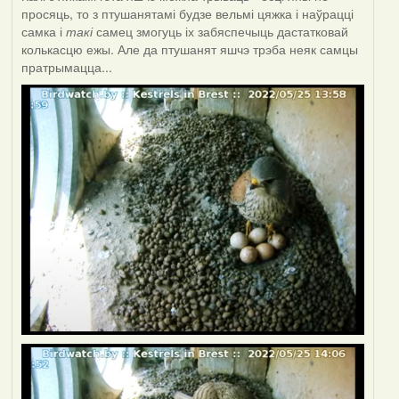
просяць, то з птушанятамі будзе вельмі цяжка і наўрацці
самка і
такі
самец змогуць іх забяспечыць дастатковай
колькасцю ежы. Але да птушанят яшчэ трэба неяк самцы
пратрымацца...