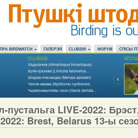
ПРА BIRDWATCH
ГАЛЕРЭЯ
CLUB200
ФОРУМ
СПІСЫ П
CLUB200
АПОШ
Хадулачнік (Himantopus himantopus)
Кулік-гразевік (Limicola falcinellus…
Шчурка-пчалаедка (Merops apiaster)
Чапля-кваква (Nycticorax nycticorax)
Чырвонаваллёвы гагач (Gavia stellata…
-пустальга LIVE-2022: Брэст, 
2022: Brest, Belarus 13-ы сезо