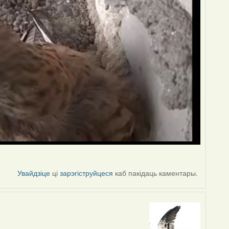
Увайдзіце
ці
зарэгіструйцеся
каб пакідаць каментары.