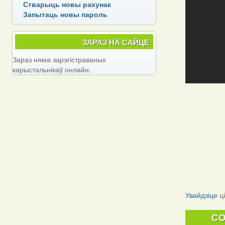
Стварыць новы рахунак
Запытаць новы пароль
ЗАРАЗ НА САЙЦЕ
Зараз няма зарэгістраваных
карыстальнікаў онлайн.
Увайдзіце
ц
C