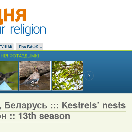
ТУШАК
Пра БАФК
НІЯ ФОТАЗДЫМКІ
Беларусь ::: Kestrels’ nests
н :: 13th season