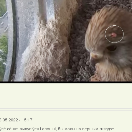
6.05.2022 - 15:17
 ўсё сёння вылупіўся і апошні, 5ы малы на першым гняздзе.