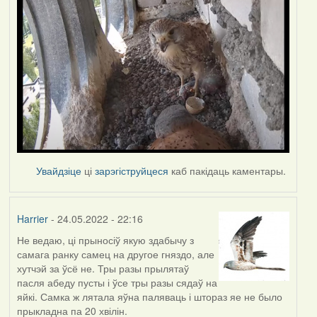
Увайдзіце
ці
зарэгіструйцеся
каб пакідаць каментары.
Harrier
- 24.05.2022 - 22:16
Не ведаю, ці прыносіў якую здабычу з
самага ранку самец на другое гняздо, але
хутчэй за ўсё не. Тры разы прылятаў
пасля абеду пусты і ўсе тры разы сядаў на
яйкі. Самка ж лятала яўна паляваць і штораз яе не было
прыкладна па 20 хвілін.