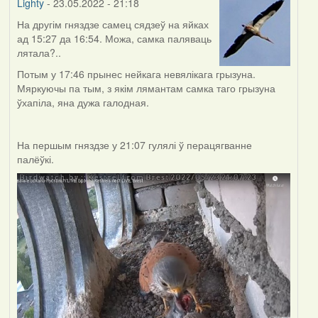
Lighty
- 23.05.2022 - 21:18
На другім гняздзе самец сядзеў на яйках
ад 15:27 да 16:54. Можа, самка паляваць
лятала?..
Потым у 17:46 прынес нейкага невялікага грызуна.
Мяркуючы па тым, з якім лямантам самка таго грызуна
ўхапіла, яна дужа галодная.
На першым гняздзе у 21:07 гулялі ў перацягванне
палёўкі.