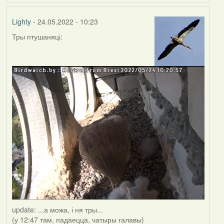
Lighty
- 24.05.2022 - 10:23
Тры птушаняці:
update: ...а можа, і ня тры...
(у 12:47 там, падаецца, чатыры галавы)