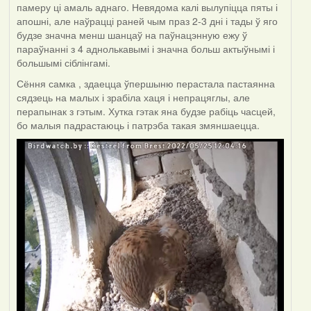
памеру ці амаль аднаго. Невядома калі вылупіцца пяты і
апошні, але наўрацці раней чым праз 2-3 дні і тады ў яго
будзе значна менш шанцаў на паўнацэнную ежу ў
параўнанні з 4 аднолькавымі і значна больш актыўнымі і
большымі сіблінгамі.
Сёння самка , здаецца ўпершыню перастала пастаянна
сядзець на малых і зрабіла хаця і непрацяглы, але
перапынак з гэтым. Хутка гэтак яна будзе рабіць часцей,
бо малыя падрастаюць і патрэба такая змяншаецца.