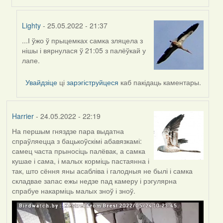
Lighty
- 25.05.2022 - 21:37
...І ўжо ў прыцемках самка зляцела з
In
нішы і вярнулася ў 21:05 з палёўкай у
reply
лапе.
to
by
Увайдзіце
ці
зарэгіструйцеся
каб пакідаць каментары.
Lighty
Harrier
- 24.05.2022 - 22:19
На першым гняздзе пара выдатна
спраўляецца з бацькоўскімі абавязкамі:
самец часта прыносіць палёвак, а самка
кушае і сама, і малых корміць пастаянна і
так, што сёння яны асабліва і галодныя не былі і самка
складвае запас ежы недзе пад камеру і рэгулярна
спрабуе накарміць малых зноў і зноў.