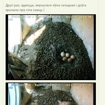
Другі раз, здаецца, вярнулася яўна галодная і доўга
крычала пра гэта самцу (