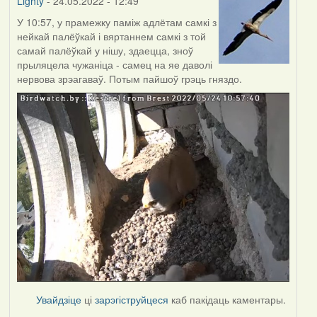
Lighty
- 24.05.2022 - 12:49
У 10:57, у прамежку паміж адлётам самкі з
нейкай палёўкай і вяртаннем самкі з той
самай палёўкай у нішу, здаецца, зноў
прыляцела чужаніца - самец на яе даволі
нервова зрэагаваў. Потым пайшоў грэць гняздо.
Увайдзіце
ці
зарэгіструйцеся
каб пакідаць каментары.