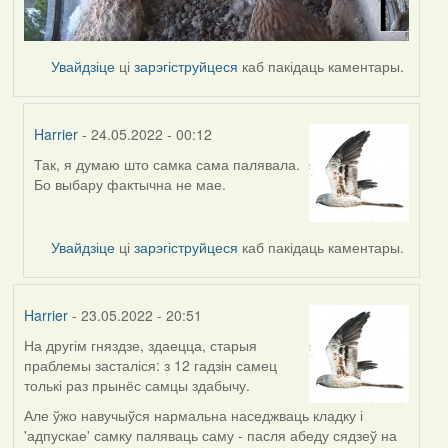
Увайдзіце
ці
зарэгіструйцеся
каб пакідаць каментары.
Harrier
- 24.05.2022 - 00:12
Так, я думаю што самка сама палявала.
In
Бо выбару фактычна не мае.
reply
to
by
Увайдзіце
ці
зарэгіструйцеся
каб пакідаць каментары.
Lighty
Harrier
- 23.05.2022 - 20:51
На другім гняздзе, здаецца, старыя
праблемы засталіся: з 12 гадзін самец
толькі раз прынёс самцы здабычу.
Але ўжо навучыўся нармальна наседжваць кладку і
'адпускае' самку паляваць саму - пасля абеду сядзеў на