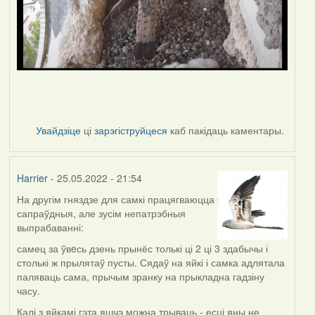
Увайдзіце
ці
зарэгіструйцеся
каб пакідаць каментары.
Harrier
- 25.05.2022 - 21:54
На другім гняздзе для самкі працягваюцца
сапраўдныя, але зусім непатрэбныя
выпрабаванні:
самец за ўвeсь дзень прынёс толькі ці 2 ці 3 здабычы і
столькі ж прылятаў пусты. Сядаў на яйкі і самка адлятала
паляваць сама, прычым зранку на прыкладна гадзіну
часу.
Калі з яйкамі гэта яшчэ можна трываць - есці яны не