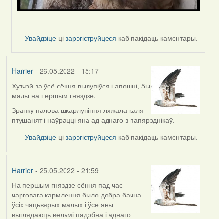
Увайдзіце
ці
зарэгіструйцеся
каб пакідаць каментары.
Harrier
- 26.05.2022 - 15:17
Хутчэй за ўсё сёння вылупіўся і апошні, 5ы
малы на першым гняздзе.
Зранку палова шкарлупіння ляжала каля
птушанят і наўрацці яна ад аднаго з папярэднікаў.
Увайдзіце
ці
зарэгіструйцеся
каб пакідаць каментары.
Harrier
- 25.05.2022 - 21:59
На першым гняздзе сёння пад час
чарговага кармлення было добра бачна
ўсіх чацьвярых малых і ўсе яны
выглядаюць вельмі падобна і аднаго