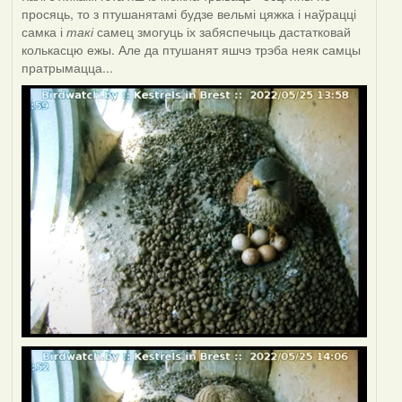
просяць, то з птушанятамі будзе вельмі цяжка і наўрацці
самка і
такі
самец змогуць іх забяспечыць дастатковай
колькасцю ежы. Але да птушанят яшчэ трэба неяк самцы
пратрымацца...