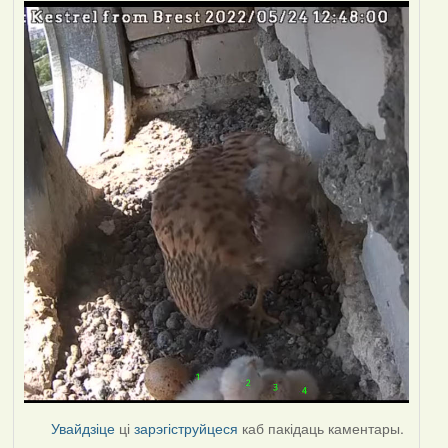
Увайдзіце
ці
зарэгіструйцеся
каб пакідаць каментары.