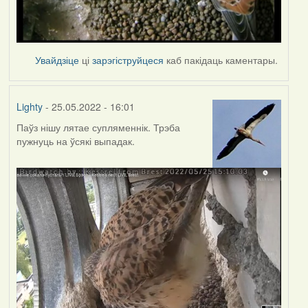
Увайдзіце
ці
зарэгіструйцеся
каб пакідаць каментары.
Lighty
- 25.05.2022 - 16:01
Паўз нішу лятае супляменнік. Трэба
пужнуць на ўсякі выпадак.