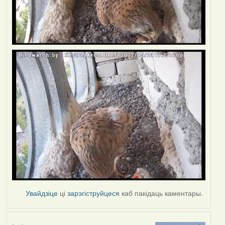
Увайдзіце
ці
зарэгіструйцеся
каб пакідаць каментары.