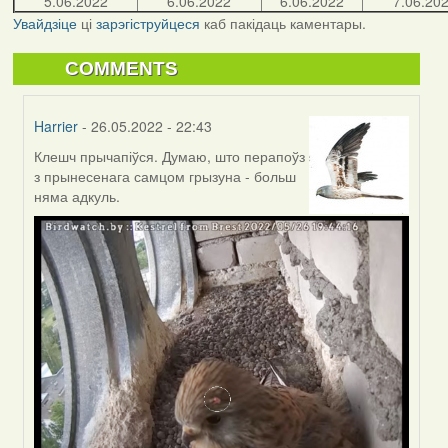
5.06.2022
6.06.2022
6.06.2022
7.06.20
Увайдзіце
ці
зарэгіструйцеся
каб пакідаць каментары.
COMMENTS
Harrier
- 26.05.2022 - 22:43
Клешч прычапіўся. Думаю, што перапоўз
In
з прынесенага самцом грызуна - больш
reply
няма адкуль.
to
by
Lighty