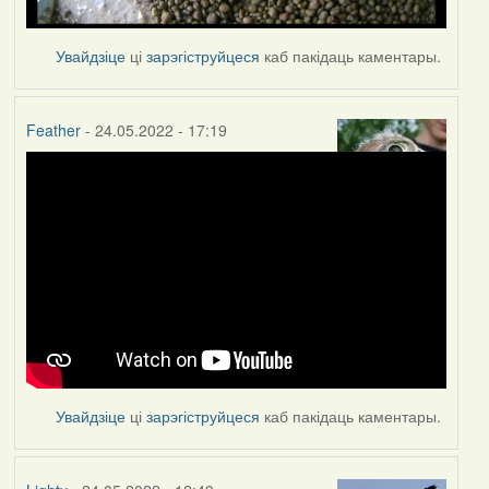
Увайдзіце
ці
зарэгіструйцеся
каб пакідаць каментары.
Feather
- 24.05.2022 - 17:19
Увайдзіце
ці
зарэгіструйцеся
каб пакідаць каментары.