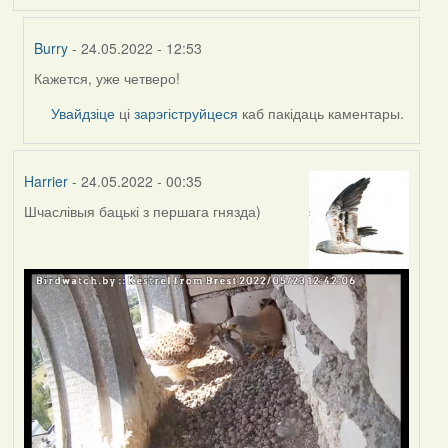
Burry
- 24.05.2022 - 12:53
Кажется, уже четверо!
In
reply
Увайдзіце
ці
зарэгіструйцеся
каб пакідаць каментары.
to
by
Lighty
Harrier
- 24.05.2022 - 00:35
Шчаслівыя бацькі з першага гнязда)