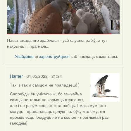
Нават шкада яго зрабілася - усё слушна рабіў, а тут
накрычалі і прагналі...
Увайдзіце
ці
зарэгіструйцеся
каб пакідаць каментары.
Harrier
- 31.05.2022 - 21:24
Так, з такім самцом не прападзеш! )
In
reply
Сапраўды ён унікальны, бо звычайна
to
самцы не толькі не кормяць птушанят,
by
але і не разумеюць як гэта рабіць. І максімум што
Lighty
могуць - прапанаваць цэлую палёўку малому, які
просіць есці. Кладуць яе на малое - праглынай раз
галодны)