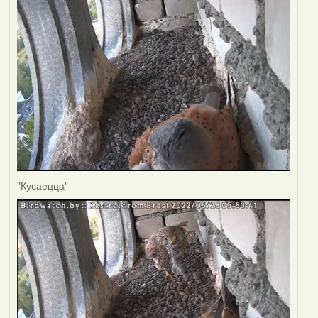
"Кусаецца"