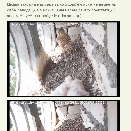
Цікава таксама назіраць за самцом: ён яўна не ведае як
сябе паводзіць з малымі, яны часам да яго прыстаюць і
часам ён усё ж спрабуе іх абаграваць)