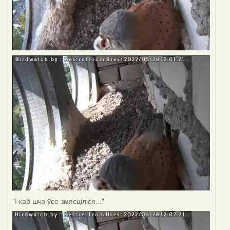
"І каб шчэ ўсе змясціліся..."