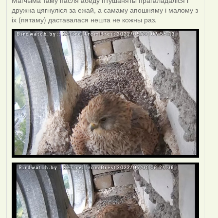
Магчыма таму пасля абеду птушаняты прагаладаліся і
дружна цягнуліся за ежай, а самаму апошняму і малому з
іх (пятаму) даставалася нешта не кожны раз.