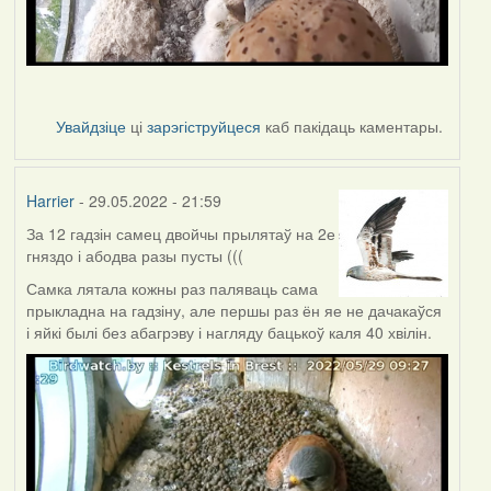
Увайдзіце
ці
зарэгіструйцеся
каб пакідаць каментары.
Harrier
- 29.05.2022 - 21:59
За 12 гадзін самец двойчы прылятаў на 2е
гняздо і абодва разы пусты (((
Самка лятала кожны раз паляваць сама
прыкладна на гадзіну, але першы раз ён яе не дачакаўся
і яйкі былі без абагрэву і нагляду бацькоў каля 40 хвілін.