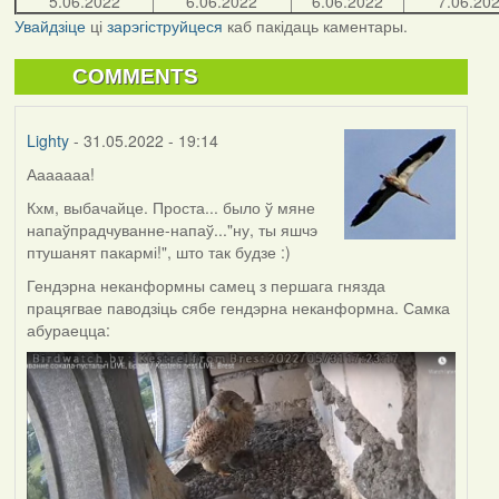
5.06.2022
6.06.2022
6.06.2022
7.06.20
Увайдзіце
ці
зарэгіструйцеся
каб пакідаць каментары.
COMMENTS
Lighty
- 31.05.2022 - 19:14
Ааааааа!
Кхм, выбачайце. Проста... было ў мяне
напаўпрадчуванне-напаў..."ну, ты яшчэ
птушанят пакармі!", што так будзе :)
Гендэрна неканформны самец з першага гнязда
працягвае паводзіць сябе гендэрна неканформна. Самка
абураецца: