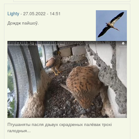
Lighty
- 27.05.2022 - 14:51
Дождж пайшоў.
Птушаняты пасля дзьвух скрадзеных палёвак трохі
галодныя...