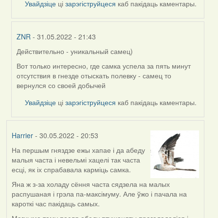
Увайдзіце
ці
зарэгіструйцеся
каб пакідаць каментары.
ZNR
- 31.05.2022 - 21:43
Действительно - уникальный самец)
In
reply
Вот только интересно, где самка успела за пять минут
to
отсутствия в гнезде отыскать полевку - самец то
by
вернулся со своей добычей
Lighty
Увайдзіце
ці
зарэгіструйцеся
каб пакідаць каментары.
Harrier
- 30.05.2022 - 20:53
На першым гняздзе ежы хапае і да абеду
малыя часта і невельмі хацелі так часта
есці, як іх спрабавала карміць самка.
Яна ж з-за холаду сёння часта сядзела на малых
распушаная і грэла па-максімуму. Але ўжо і пачала на
кароткі час пакідаць самых.