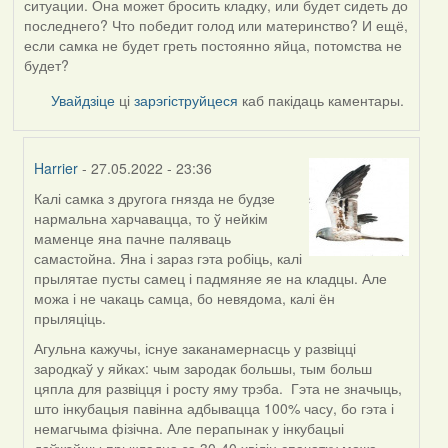
ситуации. Она может бросить кладку, или будет сидеть до
последнего? Что победит голод или материнство? И ещё,
если самка не будет греть постоянно яйца, потомства не
будет?
Увайдзіце
ці
зарэгіструйцеся
каб пакідаць каментары.
Harrier
- 27.05.2022 - 23:36
Калі самка з другога гнязда не будзе
In
нармальна харчавацца, то ў нейкім
reply
маменце яна пачне паляваць
to
самастойна. Яна і зараз гэта робіць, калі
by
прылятае пусты самец і падмяняе яе на кладцы. Але
09Алена
можа і не чакаць самца, бо невядома, калі ён
прыляціць.
Агульна кажучы, існуе заканамернасць у развіцці
зародкаў у яйках: чым зародак большы, тым больш
цяпла для развіцця і росту яму трэба. Гэта не значыць,
што інкубацыя павінна адбывацца 100% часу, бо гэта і
немагчыма фізічна. Але перапынак у інкубацыі