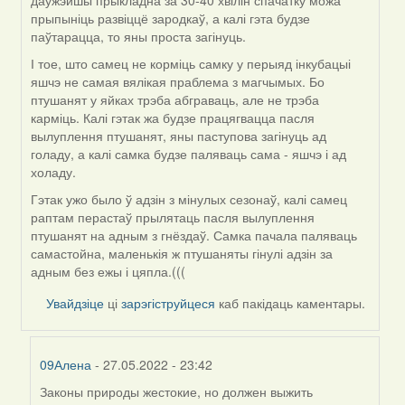
даўжэйшы прыкладна за 30-40 хвілін спачатку можа
прыпыніць развіццё зародкаў, а калі гэта будзе
паўтарацца, то яны проста загінуць.
І тое, што самец не корміць самку у перыяд інкубацыі
яшчэ не самая вялікая праблема з магчымых. Бо
птушанят у яйках трэба абграваць, але не трэба
карміць. Калі гэтак жа будзе працягвацца пасля
вылуплення птушанят, яны паступова загінуць ад
голаду, а калі самка будзе паляваць сама - яшчэ і ад
холаду.
Гэтак ужо было ў адзін з мінулых сезонаў, калі самец
раптам перастаў прылятаць пасля вылуплення
птушанят на адным з гнёздаў. Самка пачала паляваць
самастойна, маленькія ж птушаняты гінулі адзін за
адным без ежы і цяпла.(((
Увайдзіце
ці
зарэгіструйцеся
каб пакідаць каментары.
09Алена
- 27.05.2022 - 23:42
Законы природы жестокие, но должен выжить
In