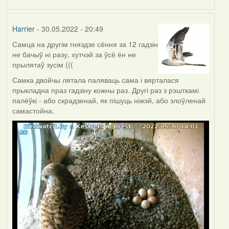
Harrier
- 30.05.2022 - 20:49
Самца на другім гняздзе сёння за 12 гадзін
не бачыў ні разу, хутчэй за ўсё ён не
прылятаў зусім (((
Самка двойчы лятала паляваць сама і вярталася
прыкладна праз гадзіну кожны раз. Другі раз з рэшткамі
палёўкі - або скрадзенай, як пішуць ніжэй, або злоўленай
самастойна.