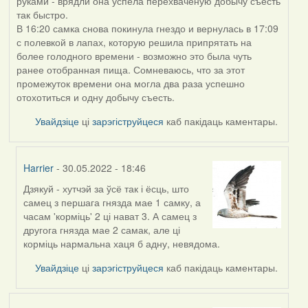
руками - врядли она успела перехваченую добычу съесть
так быстро.
В 16:20 самка снова покинула гнездо и вернулась в 17:09
с полевкой в лапах, которую решила припрятать на
более голодного времени - возможно это была чуть
ранее отобранная пища. Сомневаюсь, что за этот
промежуток времени она могла два раза успешно
отохотиться и одну добычу съесть.
Увайдзіце
ці
зарэгіструйцеся
каб пакідаць каментары.
Harrier
- 30.05.2022 - 18:46
Дзякуй - хутчэй за ўсё так і ёсць, што
In
самец з першага гнязда мае 1 самку, а
reply
часам 'корміць' 2 ці нават 3. А самец з
to
другога гнязда мае 2 самак, але ці
by
корміць нармальна хаця б адну, невядома.
ZNR
Увайдзіце
ці
зарэгіструйцеся
каб пакідаць каментары.