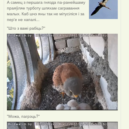
А самец з першага гнязда па-ранейшаму
праяўляе турботу шляхам сагравання
малых. Каб шчэ яны так не мітусіліся і за
пер'е не хапалі...
"Што з вамі рабіць?"
"Можа, пагрэць?"