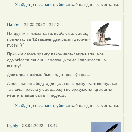
to
Увайдзіце
ці
зарэгіструйцеся
каб пакідаць каментары.
by
ZNR
Harrier
- 28.05.2022 - 23:13
На другім гняздзе тая ж праблема, самец
прылятаў за 12 гадзіны два разы і двойчы -
пусты (((
Прычым самка зранку пакрычала-пакрычала, але
адмовілася ляцець і паляваць сама і вярнулася на
кладку!
Дакладна таксама было адзін раз і ўчора...
А вось пасля абеду адляцела на гадзіну і калі вярнулася,
то яшчэ прасіла ў самца ежу і не зразумела, ці змагла
нешта злавіць сама і пад'есці.
Увайдзіце
ці
зарэгіструйцеся
каб пакідаць каментары.
Lighty
- 28.05.2022 - 13:47