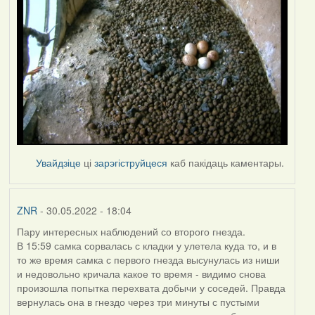
Увайдзіце
ці
зарэгіструйцеся
каб пакідаць каментары.
ZNR
- 30.05.2022 - 18:04
Пару интересных наблюдений со второго гнезда.
В 15:59 самка сорвалась с кладки у улетела куда то, и в
то же время самка с первого гнезда высунулась из ниши
и недовольно кричала какое то время - видимо снова
произошла попытка перехвата добычи у соседей. Правда
вернулась она в гнездо через три минуты с пустыми