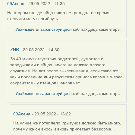
09Алена
- 29.05.2022 - 11:35
На втором гнезде яйца никто не грел долгое время,
птенчики могут погибнуть...
Увайдзіце
ці
зарэгіструйцеся
каб пакідаць каментары.
ZNR
- 29.05.2022 - 14:30
За 40 минут отсутствия родителей, думается с
In
зародышами в яйцах ничего не должно плохого
reply
случиться. Но вот после выклевывания, если такие же
to
как и последние дни результаты приноса корма в гнездо
by
сохранятся - у птенцов шансов нет.
09Алена
Увайдзіце
ці
зарэгіструйцеся
каб пакідаць каментары.
09Алена
- 29.05.2022 - 16:22
На улице же потеплело, грызунов должно быть много,
In
почему же он внось и вновь прилетает без корма...
reply