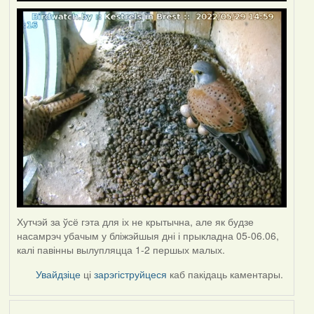
Хутчэй за ўсё гэта для іх не крытычна, але як будзе
насамрэч убачым у бліжэйшыя дні і прыкладна 05-06.06,
калі павінны вылупляцца 1-2 першых малых.
Увайдзіце
ці
зарэгіструйцеся
каб пакідаць каментары.