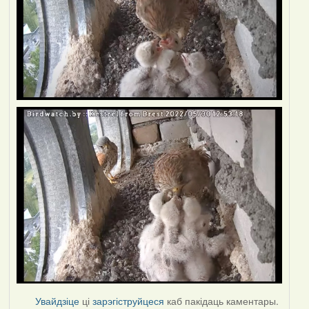
Увайдзіце
ці
зарэгіструйцеся
каб пакідаць каментары.