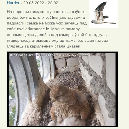
Harrier
- 29.05.2022 - 22:02
На першым гняздзе птушаняты актыўныя,
добра бачна, што іх 5. Яны ўжо заўважна
падраслі і самка не можа ўсіх загнаць пад
сябе калі абагравае іх. Малыя памалу
перамясціліся далей з-пад камеры ў той бок, адкуль
імавернасць атрымаць ежу ад мамы большая і зараз
глядзець за кармленнем стала цікавей.