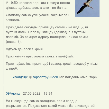
У 19:50 навокал першага гняздза нешта
цікавае адбывалася, а што - ня бачна.
Спачатку самка ўскінулася, закрычала і
зляцела.
Праз дзьве секунды прыляцеў самец - не відаць, ці
пустыя лапы. Палазіў, зляцеў (дакладна з пустымі
лапамі). За самцом адразу паляцела нейкая самка
(нашая?).
Адтуль данесліся крыкі.
Праз хвіліну прыляцела самка з палёўкай.
Праз паўхвіліны прыляцеў і самец, трохі паседзеў у нішы,
зляцеў.
Увайдзіце
ці
зарэгіструйцеся
каб пакідаць каментары.
09Алена
- 27.05.2022 - 18:34
На гнезде, где самка голодная, прям сердце
разрывается. Подскажите какой может быть исход этой