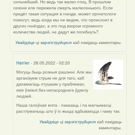
сильнейший. Но ведь так жалко птиц. В прошлом
reply
сезоне еле пережила смерть малюсенького. Если
to
придёт такая ситуация в гнезде, может оргнитологи
by
помогут, ведь когда мы не видим, что происхоит в
Harrier
других гннёздах, а это под взором огромного
количества людей, не дадут же погибнуть?
Увайдзіце
ці
зарэгіструйцеся
каб пакідаць каментары.
Harrier
- 28.05.2022 - 02:20
Могуць быць розныя рашэнні. Але мы
In
арганізуем стрым не для таго, каб
reply
дапамагаць птушкам у праблемах,
to
якія ўзніклі без непасрэднага ўдзелу
by
людзей.
09Алена
Наша галоўная мэта - паказаць і па магчымасці
растлумачыць што ў іх жыцці адбываецца і чаму так.
Увайдзіце
ці
зарэгіструйцеся
каб пакідаць
каментары.