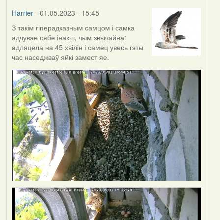
Harrier
- 01.05.2023 - 15:45
З такім гіперадказным самцом і самка
адчувае сябе інакш, чым звычайна:
адляцела на 45 хвілін і самец увесь гэты
час наседжваў яйкі замест яе.