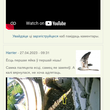
Увайдзіце
ці
зарэгіструйцеся
каб пакідаць каментары.
Harrier
- 27.04.2023 - 09:31
Ёсць першае яйка ў першай нішы!
Самка паляцела есці, самец яе замяніў. А
калі вярнулася, не хоча адлятаць.