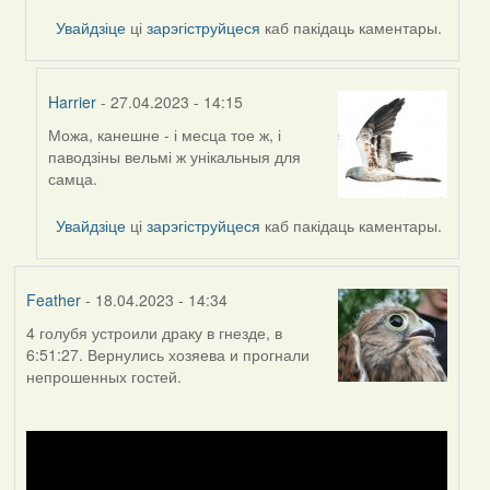
Harrier
Увайдзіце
ці
зарэгіструйцеся
каб пакідаць каментары.
Harrier
- 27.04.2023 - 14:15
Можа, канешне - і месца тое ж, і
In
паводзіны вельмі ж унікальныя для
reply
самца.
to
by
Увайдзіце
ці
зарэгіструйцеся
каб пакідаць каментары.
Lighty
Feather
- 18.04.2023 - 14:34
4 голубя устроили драку в гнезде, в
6:51:27. Вернулись хозяева и прогнали
непрошенных гостей.