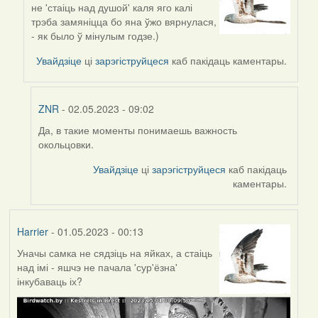
не 'стаіць над душой' каля яго калі
reply
трэба замяніцца бо яна ўжо вярнулася,
to
- як было ў мінулым годзе.)
by
ZNR
Увайдзіце
ці
зарэгіструйцеся
каб пакідаць каментары.
ZNR
- 02.05.2023 - 09:02
Да, в такие моменты понимаешь важность
In
окольцовки.
reply
to
Увайдзіце
ці
зарэгіструйцеся
каб пакідаць
by
каментары.
Harrier
Harrier
- 01.05.2023 - 00:13
Уначы самка не сядзіць на яйках, а стаіць
над імі - яшчэ не пачала 'сур'ёзна'
інкубаваць іх?