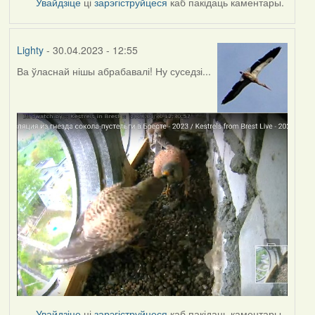
Увайдзіце
ці
зарэгіструйцеся
каб пакідаць каментары.
Lighty
- 30.04.2023 - 12:55
Ва ўласнай нішы абрабавалі! Ну суседзі...
Увайдзіце
ці
зарэгіструйцеся
каб пакідаць каментары.