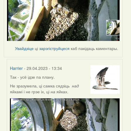
Увайдзіце
ці
зарэгіструйцеся
каб пакідаць каментары.
Harrier
- 29.04.2023 - 13:34
Так - усё ідзе па плану.
In
reply
Не зразумела, ці самка сядзіць
над
to
яйкамі і не грэе іх, ці
на
яйках.
by
Lighty