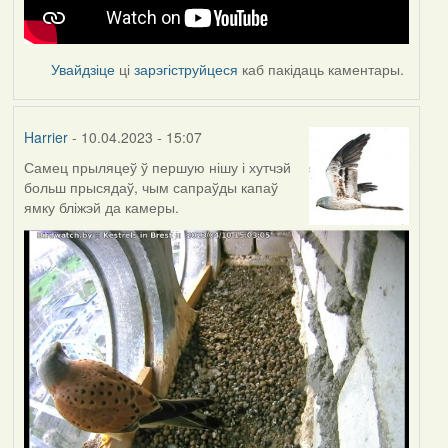
Увайдзіце
ці
зарэгіструйцеся
каб пакідаць каментары.
Harrier
- 10.04.2023 - 15:07
Самец прыляцеў ў першую нішу і хутчэй
больш прысядаў, чым сапраўды капаў
ямку бліжэй да камеры.