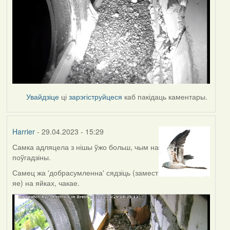
Увайдзіце
ці
зарэгіструйцеся
каб пакідаць каментары.
Harrier
- 29.04.2023 - 15:29
Самка адляцела з нішы ўжо больш, чым на
поўгадзіны.
Самец жа 'добрасумленна' сядзіць (замест
яе) на яйках, чакае.