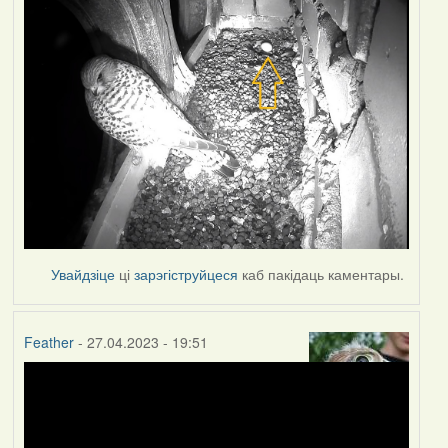
Увайдзіце
ці
зарэгіструйцеся
каб пакідаць каментары.
Feather
- 27.04.2023 - 19:51