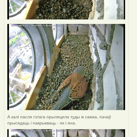
А калі пасля гэтага прыляцела туды ж самка, пачаў
прысядаць і пакрыкваць - як і яна.