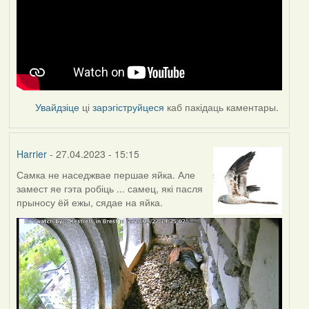
Увайдзіце
ці
зарэгіструйцеся
каб пакідаць каментары.
Harrier
- 27.04.2023 - 15:15
Самка не наседжвае першае яйка. Але
замест яе гэта робіць ... самец, які пасля
прыносу ёй ежы, сядае на яйка.