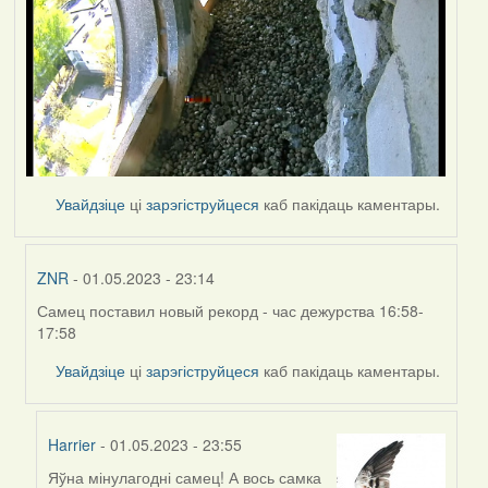
Увайдзіце
ці
зарэгіструйцеся
каб пакідаць каментары.
ZNR
- 01.05.2023 - 23:14
Самец поставил новый рекорд - час дежурства 16:58-
In
17:58
reply
to
Увайдзіце
ці
зарэгіструйцеся
каб пакідаць каментары.
by
Harrier
Harrier
- 01.05.2023 - 23:55
Яўна мінулагодні самец! А вось самка
In