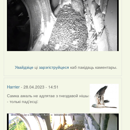
Увайдзіце
ці
зарэгіструйцеся
каб пакідаць каментары.
Harrier
- 28.04.2023 - 14:51
Самка амаль не адлятае з гнездавой нішы
- толькі пад'есці: