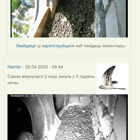
Увайдзіце
ці
зарэгіструйцеся
каб пакідаць каментары.
Harrier
- 29.04.2023 - 09:44
Самка вярнулася ў нішу амаль у 3 гадзіны
ночы.