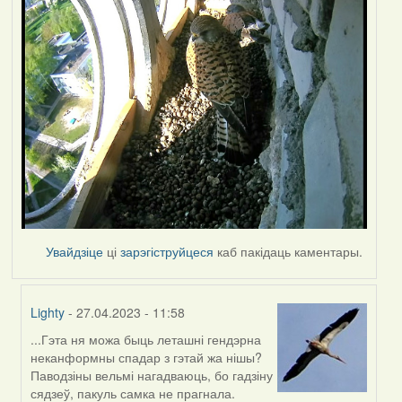
Увайдзіце
ці
зарэгіструйцеся
каб пакідаць каментары.
Lighty
- 27.04.2023 - 11:58
...Гэта ня можа быць леташні гендэрна
In
неканформны спадар з гэтай жа нішы?
reply
Паводзіны вельмі нагадваюць, бо гадзіну
to
сядзеў, пакуль самка не прагнала.
by