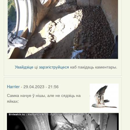
Увайдзіце
ці
зарэгіструйцеся
каб пакідаць каментары.
Harrier
- 29.04.2023 - 21:56
Самка начуе ў нішы, але не сядзіць на
яйках: