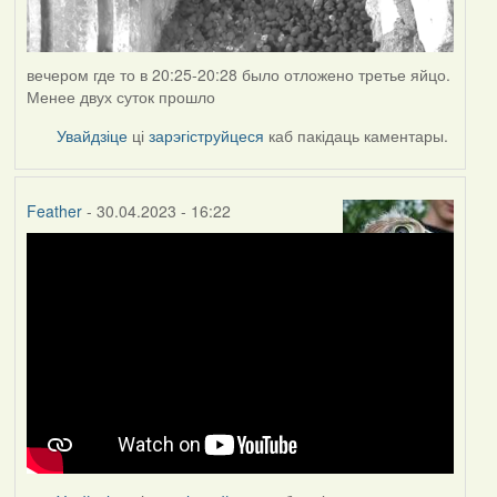
вечером где то в 20:25-20:28 было отложено третье яйцо.
Менее двух суток прошло
Увайдзіце
ці
зарэгіструйцеся
каб пакідаць каментары.
Feather
- 30.04.2023 - 16:22