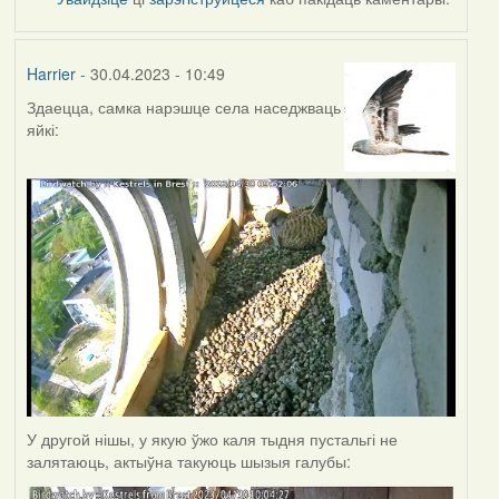
Harrier
- 30.04.2023 - 10:49
Здаецца, самка нарэшце села наседжваць
яйкі:
У другой нішы, у якую ўжо каля тыдня пустальгі не
залятаюць, актыўна такуюць шызыя галубы: