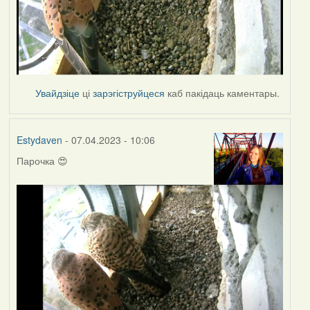
Увайдзіце
ці
зарэгіструйцеся
каб пакідаць каментары.
Estydaven
- 07.04.2023 - 10:06
Парочка 😍