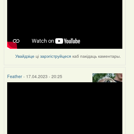
Увайдзіце
ці
зарэгіструйцеся
каб пакідаць каментары.
Feather
- 17.04.2023 - 20:25