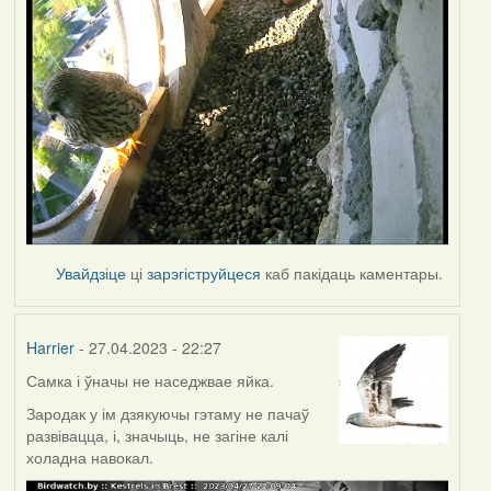
Увайдзіце
ці
зарэгіструйцеся
каб пакідаць каментары.
Harrier
- 27.04.2023 - 22:27
Самка і ўначы не наседжвае яйка.
Зародак у ім дзякуючы гэтаму не пачаў
развівацца, і, значыць, не загіне калі
холадна навокал.