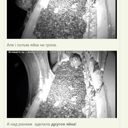
Але і потым яйка не грэла.
А над ранкам адклала
другое яйка
!