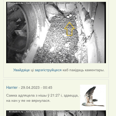
Увайдзіце
ці
зарэгіструйцеся
каб пакідаць каментары.
Harrier
- 29.04.2023 - 00:45
Самка адляцела з нішы ў 21:27 і, здаецца,
на нач у яе не вярнулася.