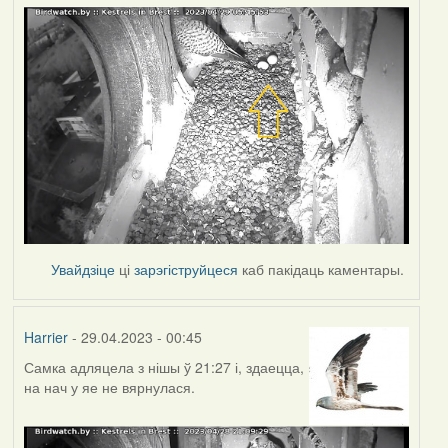
Увайдзіце
ці
зарэгіструйцеся
каб пакідаць каментары.
Harrier
- 29.04.2023 - 00:45
Самка адляцела з нішы ў 21:27 і, здаецца,
на нач у яе не вярнулася.