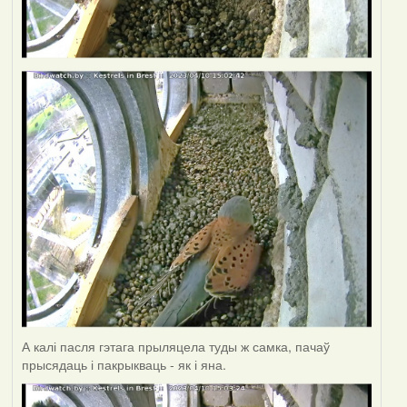
А калі пасля гэтага прыляцела туды ж самка, пачаў
прысядаць і пакрыкваць - як і яна.