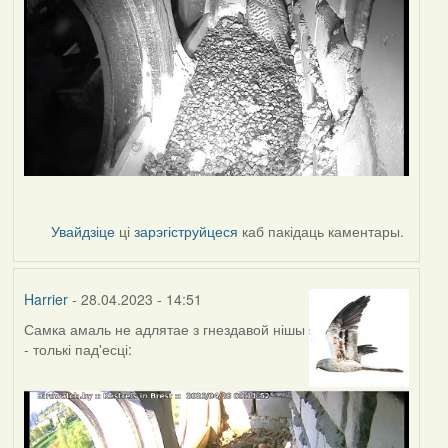
Увайдзіце
ці
зарэгіструйцеся
каб пакідаць каментары.
Harrier
- 28.04.2023 - 14:51
Самка амаль не адлятае з гнездавой нішы
- толькі пад'есці: