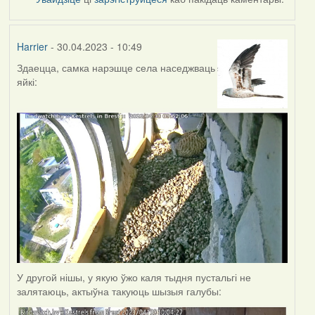
Harrier
- 30.04.2023 - 10:49
Здаецца, самка нарэшце села наседжваць
яйкі:
У другой нішы, у якую ўжо каля тыдня пустальгі не
залятаюць, актыўна такуюць шызыя галубы: