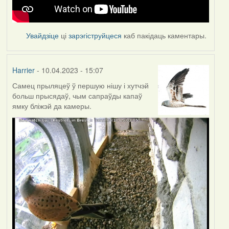
Увайдзіце
ці
зарэгіструйцеся
каб пакідаць каментары.
Harrier
- 10.04.2023 - 15:07
Самец прыляцеў ў першую нішу і хутчэй
больш прысядаў, чым сапраўды капаў
ямку бліжэй да камеры.