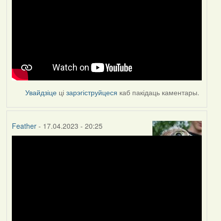
Увайдзіце
ці
зарэгіструйцеся
каб пакідаць каментары.
Feather
- 17.04.2023 - 20:25