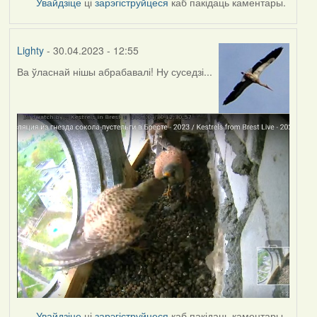
Увайдзіце
ці
зарэгіструйцеся
каб пакідаць каментары.
Lighty
- 30.04.2023 - 12:55
Ва ўласнай нішы абрабавалі! Ну суседзі...
Увайдзіце
ці
зарэгіструйцеся
каб пакідаць каментары.