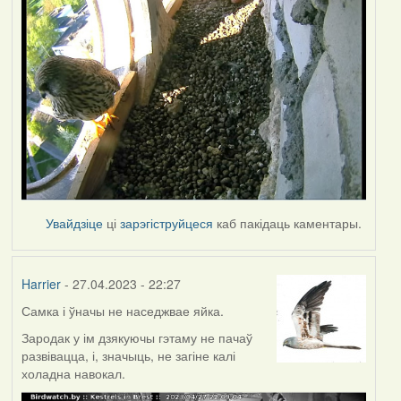
Увайдзіце
ці
зарэгіструйцеся
каб пакідаць каментары.
Harrier
- 27.04.2023 - 22:27
Самка і ўначы не наседжвае яйка.
Зародак у ім дзякуючы гэтаму не пачаў
развівацца, і, значыць, не загіне калі
холадна навокал.