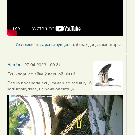
Увайдзіце
ці
зарэгіструйцеся
каб пакідаць каментары.
Harrier
- 27.04.2023 - 09:31
Ёсць першае яйка ў першай нішы!
Самка паляцела есці, самец яе замяніў. А
калі вярнулася, не хоча адлятаць.