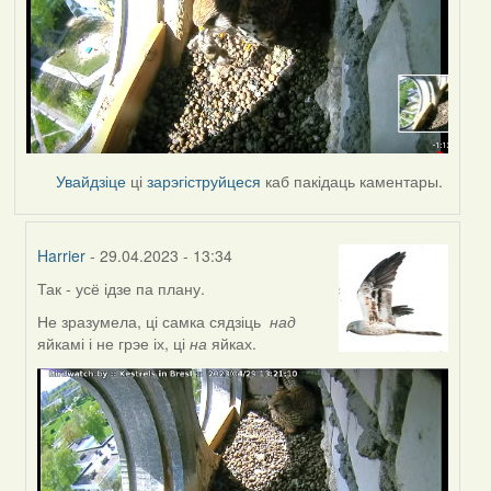
Увайдзіце
ці
зарэгіструйцеся
каб пакідаць каментары.
Harrier
- 29.04.2023 - 13:34
Так - усё ідзе па плану.
In
reply
Не зразумела, ці самка сядзіць
над
to
яйкамі і не грэе іх, ці
на
яйках.
by
Lighty