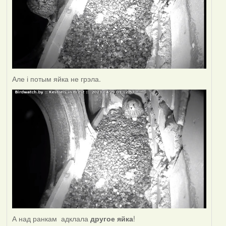
Але і потым яйка не грэла.
А над ранкам адклала
другое яйка
!