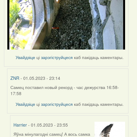
Увайдзіце
ці
зарэгіструйцеся
каб пакідаць каментары.
ZNR
- 01.05.2023 - 23:14
Самец поставил новый рекорд - час дежурства 16:58-
In
17:58
reply
to
Увайдзіце
ці
зарэгіструйцеся
каб пакідаць каментары.
by
Harrier
Harrier
- 01.05.2023 - 23:55
Яўна мінулагодні самец! А вось самка
In