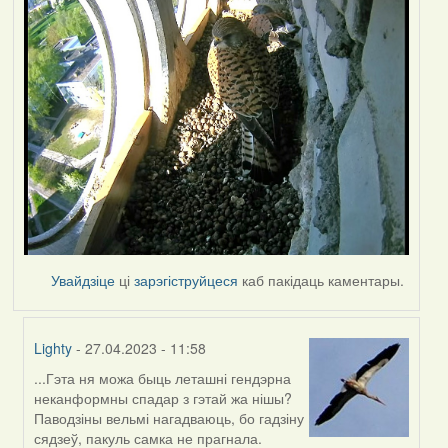
Увайдзіце
ці
зарэгіструйцеся
каб пакідаць каментары.
Lighty
- 27.04.2023 - 11:58
...Гэта ня можа быць леташні гендэрна
In
неканформны спадар з гэтай жа нішы?
reply
Паводзіны вельмі нагадваюць, бо гадзіну
to
сядзеў, пакуль самка не прагнала.
by