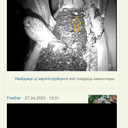
Увайдзіце
ці
зарэгіструйцеся
каб пакідаць каментары.
Feather
- 27.04.2023 - 19:51