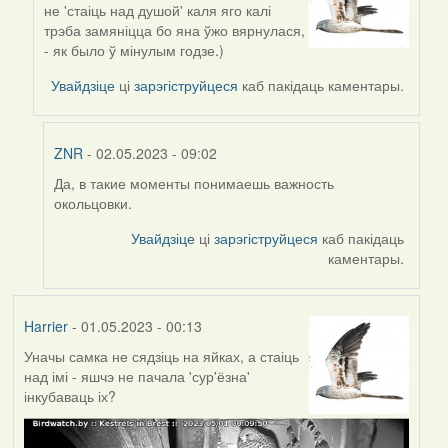
не 'стаіць над душой' каля яго калі
reply
трэба замяніцца бо яна ўжо вярнулася,
to
- як было ў мінулым годзе.)
by
ZNR
Увайдзіце
ці
зарэгіструйцеся
каб пакідаць каментары.
ZNR
- 02.05.2023 - 09:02
Да, в такие моменты понимаешь важность
In
окольцовки.
reply
to
Увайдзіце
ці
зарэгіструйцеся
каб пакідаць
by
каментары.
Harrier
Harrier
- 01.05.2023 - 00:13
Уначы самка не сядзіць на яйках, а стаіць
над імі - яшчэ не пачала 'сур'ёзна'
інкубаваць іх?