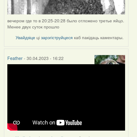
вечером где то в 20:25-20:28 было отложено третье яйцо.
Менее двух суток прошло
Увайдзіце
ці
зарэгіструйцеся
каб пакідаць каментары.
Feather
- 30.04.2023 - 16:22