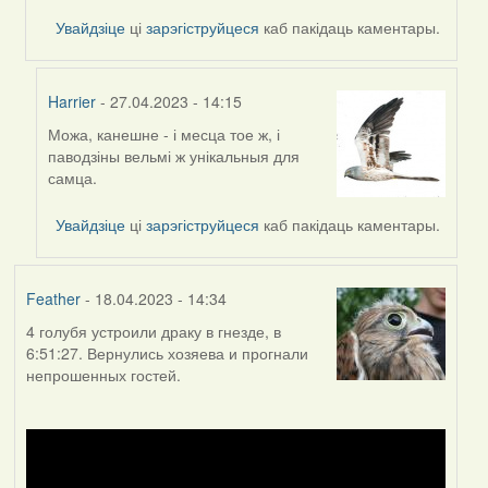
Harrier
Увайдзіце
ці
зарэгіструйцеся
каб пакідаць каментары.
Harrier
- 27.04.2023 - 14:15
Можа, канешне - і месца тое ж, і
In
паводзіны вельмі ж унікальныя для
reply
самца.
to
by
Увайдзіце
ці
зарэгіструйцеся
каб пакідаць каментары.
Lighty
Feather
- 18.04.2023 - 14:34
4 голубя устроили драку в гнезде, в
6:51:27. Вернулись хозяева и прогнали
непрошенных гостей.