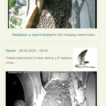
Увайдзіце
ці
зарэгіструйцеся
каб пакідаць каментары.
Harrier
- 29.04.2023 - 09:44
Самка вярнулася ў нішу амаль у 3 гадзіны
ночы.