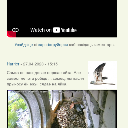
Увайдзіце
ці
зарэгіструйцеся
каб пакідаць каментары.
Harrier
- 27.04.2023 - 15:15
Самка не наседжвае першае яйка. Але
замест яе гэта робіць ... самец, які пасля
прыносу ёй ежы, сядае на яйка.