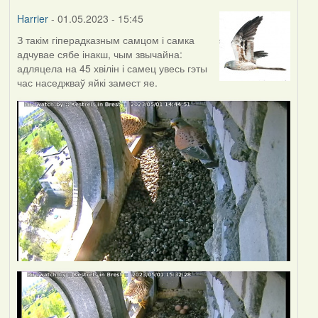
Harrier
- 01.05.2023 - 15:45
З такім гіперадказным самцом і самка
адчувае сябе інакш, чым звычайна:
адляцела на 45 хвілін і самец увесь гэты
час наседжваў яйкі замест яе.