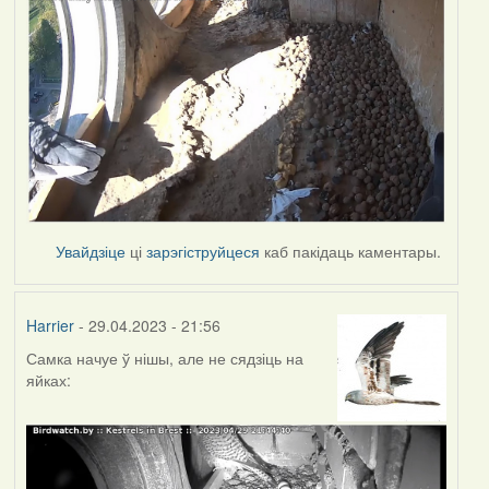
Увайдзіце
ці
зарэгіструйцеся
каб пакідаць каментары.
Harrier
- 29.04.2023 - 21:56
Самка начуе ў нішы, але не сядзіць на
яйках: