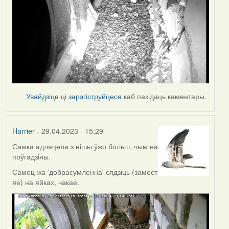
Увайдзіце
ці
зарэгіструйцеся
каб пакідаць каментары.
Harrier
- 29.04.2023 - 15:29
Самка адляцела з нішы ўжо больш, чым на
поўгадзіны.
Самец жа 'добрасумленна' сядзіць (замест
яе) на яйках, чакае.