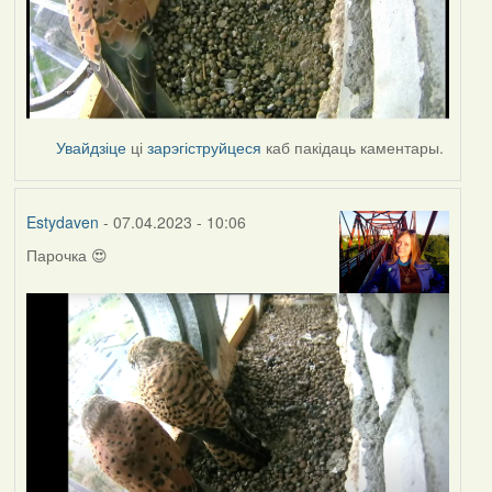
Увайдзіце
ці
зарэгіструйцеся
каб пакідаць каментары.
Estydaven
- 07.04.2023 - 10:06
Парочка 😍