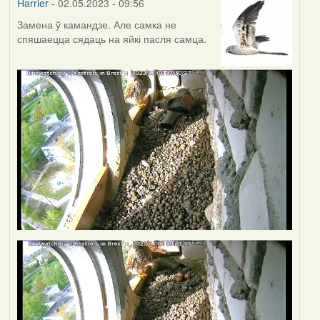
Harrier
- 02.05.2023 - 09:56
Замена ў камандзе. Але самка не
спяшаецца сядаць на яйкі пасля самца.