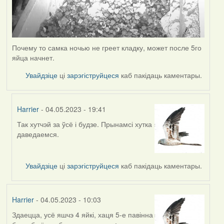
Почему то самка ночью не греет кладку, может после 5го
яйца начнет.
Увайдзіце
ці
зарэгіструйцеся
каб пакідаць каментары.
Harrier
- 04.05.2023 - 19:41
Так хутчэй за ўсё і будзе. Прынамсі хутка
In
даведаемся.
reply
to
by
Увайдзіце
ці
зарэгіструйцеся
каб пакідаць каментары.
ZNR
Harrier
- 04.05.2023 - 10:03
Здаецца, усё яшчэ 4 яйкі, хаця 5-е павінна