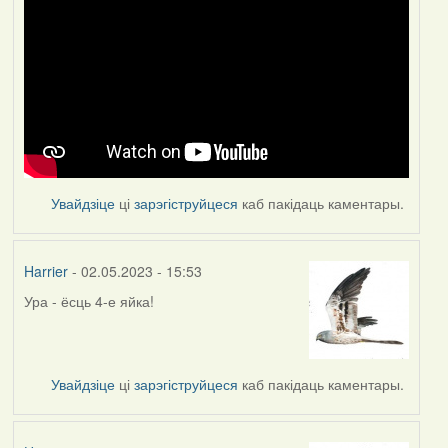
Увайдзіце
ці
зарэгіструйцеся
каб пакідаць каментары.
Harrier
- 02.05.2023 - 15:53
Ура - ёсць 4-е яйка!
Увайдзіце
ці
зарэгіструйцеся
каб пакідаць каментары.