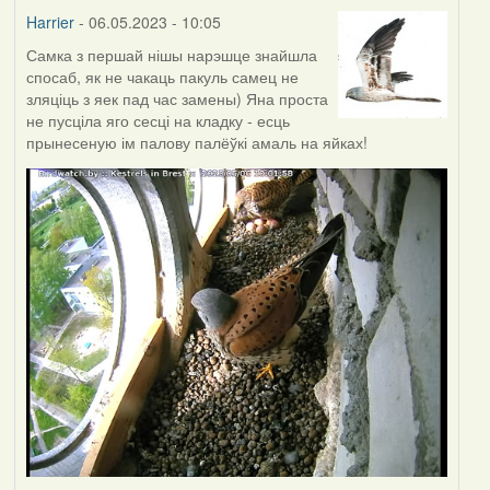
Harrier
- 06.05.2023 - 10:05
Самка з першай нішы нарэшце знайшла
спосаб, як не чакаць пакуль самец не
зляціць з яек пад час замены) Яна проста
не пусціла яго сесці на кладку - есць
прынесеную ім палову палёўкі амаль на яйках!