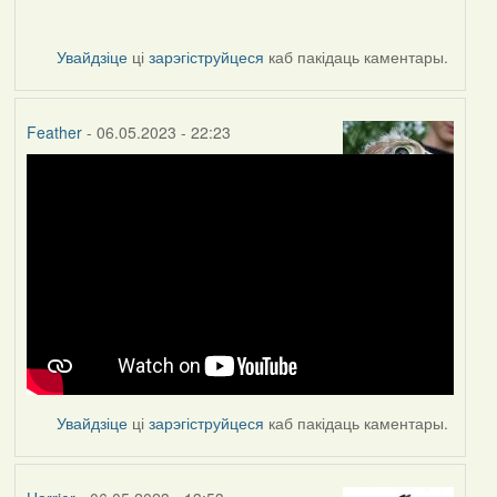
Увайдзіце
ці
зарэгіструйцеся
каб пакідаць каментары.
Feather
- 06.05.2023 - 22:23
Увайдзіце
ці
зарэгіструйцеся
каб пакідаць каментары.