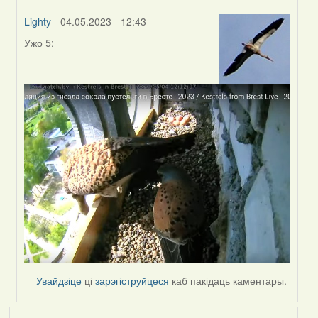
Lighty
- 04.05.2023 - 12:43
Ужо 5:
In
reply
to
by
Harrier
Увайдзіце
ці
зарэгіструйцеся
каб пакідаць каментары.