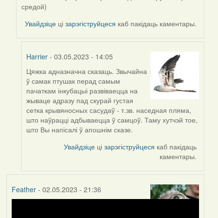
Harrier
средой)
Увайдзіце
ці
зарэгіструйцеся
каб пакідаць каментары.
Harrier
- 03.05.2023 - 14:05
Цяжка адназначна сказаць. Звычайна
In
ў самак птушак перад самым
reply
пачаткам інкубацыі развіваецца на
to
жываце адразу пад скурай густая
by
сетка крывяносных сасудаў - т.зв. наседная пляма,
ZNR
што наўрацці адбываецца ў самцоў. Таму хутчэй тое,
што Вы напісалі ў апошнім сказе.
Увайдзіце
ці
зарэгіструйцеся
каб пакідаць
каментары.
Feather
- 02.05.2023 - 21:36