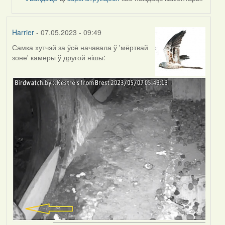
Harrier
- 07.05.2023 - 09:49
Самка хутчэй за ўсё начавала ў 'мёртвай
зоне' камеры ў другой нішы: