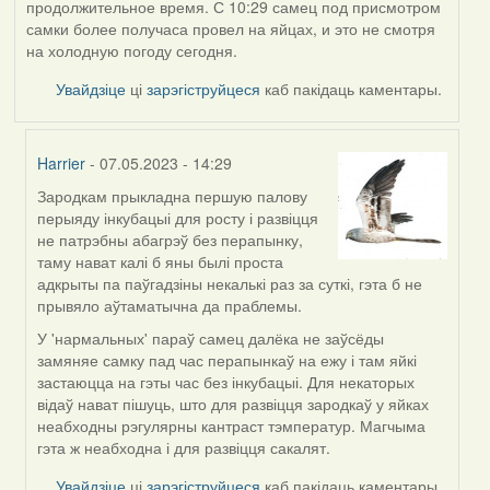
продолжительное время. С 10:29 самец под присмотром
самки более получаса провел на яйцах, и это не смотря
на холодную погоду сегодня.
Увайдзіце
ці
зарэгіструйцеся
каб пакідаць каментары.
Harrier
- 07.05.2023 - 14:29
Зародкам прыкладна першую палову
In
перыяду інкубацыі для росту і развіцця
reply
не патрэбны абагрэў без перапынку,
to
таму нават калі б яны былі проста
by
адкрыты па паўгадзіны некалькі раз за суткі, гэта б не
ZNR
прывяло аўтаматычна да праблемы.
У 'нармальных' параў самец далёка не заўсёды
замяняе самку пад час перапынкаў на ежу і там яйкі
застаюцца на гэты час без інкубацыі. Для некаторых
відаў нават пішуць, што для развіцця зародкаў у яйках
неабходны рэгулярны кантраст тэмператур. Магчыма
гэта ж неабходна і для развіцця сакалят.
Увайдзіце
ці
зарэгіструйцеся
каб пакідаць каментары.