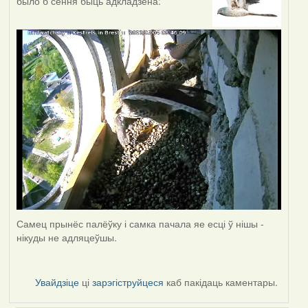
было б сёння быць адкладзена:
Самец прынёс палёўку і самка пачала яе есці ў нішы -
нікуды не адляцеўшы.
Увайдзіце
ці
зарэгіструйцеся
каб пакідаць каментары.