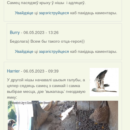
Самец пасядзеў крыху ў нішы і адляцеў.
Увайдзіце
ці
зарэгіструйцеся
каб пакідаць каментары.
Burry
- 06.05.2023 - 13:26
Бедолага) Всем бы такого отца-героя))
In
reply
Увайдзіце
ці
зарэгіструйцеся
каб пакідаць каментары.
to
by
Harrier
Harrier
- 06.05.2023 - 09:39
У другой нішы начавалі шызыя галубы, а
цяпер сядзяць самец з самкай і самка
выбірае месца, дзе 'выкапаць' гнездавую
ямку: