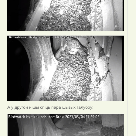
А ў другой нішы спіць пара шызых галубоў: