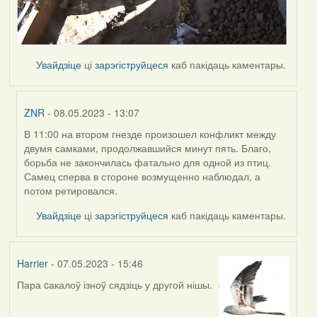
Увайдзіце
ці
зарэгіструйцеся
каб пакідаць каментары.
ZNR
- 08.05.2023 - 13:07
В 11:00 на втором гнезде произошел конфликт между
In
двумя самками, продолжавшийся минут пять. Благо,
reply
борьба не закончилась фатально для одной из птиц.
to
Самец сперва в стороне возмущенно наблюдал, а
by
потом ретировался.
Harrier
Увайдзіце
ці
зарэгіструйцеся
каб пакідаць каментары.
Harrier
- 07.05.2023 - 15:46
Пара cакалоў ізноў сядзіць у другой нішы.