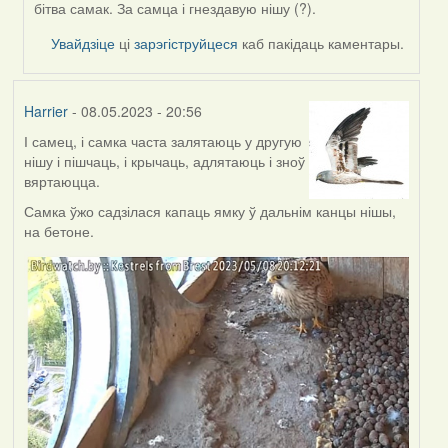
by
бітва самак. За самца і гнездавую нішу (?).
Feather
Увайдзіце
ці
зарэгіструйцеся
каб пакідаць каментары.
Harrier
- 08.05.2023 - 20:56
І самец, і самка часта залятаюць у другую
нішу і пішчаць, і крычаць, адлятаюць і зноў
вяртаюцца.
Самка ўжо садзілася капаць ямку ў дальнім канцы нішы,
на бетоне.