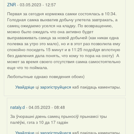
ZNR
- 03.05.2023 - 12:57
Первая за сегодня кормежка самки состоялась в 10:34.
Голодная самка выхватив добычу улетела завтракать, а
самец ожидаемо уселся на кладку. По возвращению,
можно было ожидать что она активно будет
выправаживать самца за новой добычей (как никак одна
полевка за утро это мало), но и в этот раз позволила ему
спокойно посидеть 15 минут и в 11:25 подойдя вплотную
без давления дала понять, что кому то пора на охоту) А
может за время своего отсутствия самка самостоятельно
еще что то поймала.
Любопытные однако поведения обоих)
Увайдзіце
ці
зарэгіструйцеся
каб пакідаць каментары.
nataly.d
- 04.05.2023 - 08:48
За ўчорашні дзень самец прыносіў прынамсі тры
In
палёўкі, гэта з 10 да 17 гадзін
reply
to
Увайдзіце
ці
зарэгіструйцеся
каб пакідаць каментары.