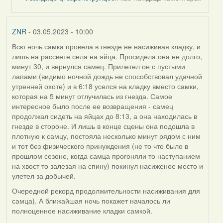
by
ZNR
ZNR
- 03.05.2023 - 10:00
Всю ночь самка провела в гнезде не насиживая кладку, и
лишь на рассвете села на яйца. Просидела она не долго,
минут 30, и вернулся самец. Прилетел он с пустыми
лапами (видимо ночной дождь не способствовал удачной
утренней охоте) и в 6:18 уселся на кладку вместо самки,
которая на 5 минут отлучилась из гнезда. Самое
интересное было после ее возвращения - самец
продолжал сидеть на яйцах до 8:13, а она находилась в
гнезде в стороне. И лишь в конце сцены она подошла в
плотную к самцу, постояла несколько минут рядом с ним
и тот без физического принуждения (не то что было в
прошлом сезоне, когда самца прогоняли то наступанием
на хвост то залезая на спину) покинул насиженое место и
улетел за добычей.
Очередной рекорд продолжительности насиживания для
самца). А ближайшая ночь покажет началось ли
полноценное насиживание кладки самкой.