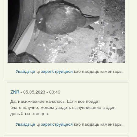
Увайдзіце
ці
зарэгіструйцеся
каб пакідаць каментары.
ZNR
- 05.05.2023 - 09:46
Да, насиживание началось. Если все пойдет
In
благополучно, можем увидеть вылупливание в один
reply
день 5-ых птенцов
to
by
Увайдзіце
ці
зарэгіструйцеся
каб пакідаць каментары.
Harrier