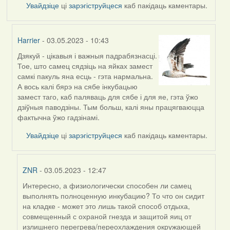
Увайдзіце
ці
зарэгіструйцеся
каб пакідаць каментары.
Harrier
- 03.05.2023 - 10:43
Дзякуй - цікавыя і важныя падрабязнасці.
In
Тое, што самец сядзіць на яйках замест
reply
самкі пакуль яна есць - гэта нармальна.
to
А вось калі бярэ на сябе інкубацыю
by
замест таго, каб паляваць для сябе і для яе, гэта ўжо
ZNR
дзіўныя паводзіны. Тым больш, калі яны працягваюцца
фактычна ўжо гадзінамі.
Увайдзіце
ці
зарэгіструйцеся
каб пакідаць каментары.
ZNR
- 03.05.2023 - 12:47
Интересно, а физиологически способен ли самец
In
выполнять полноценную инкубацию? То что он сидит
reply
на кладке - может это лишь такой способ отдыха,
to
совмещенный с охраной гнезда и защитой яиц от
by
излишнего перегрева/переохлаждения окружающей