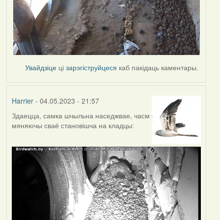
Увайдзіце
ці
зарэгіструйцеся
каб пакідаць каментары.
Harrier
- 04.05.2023 - 21:57
Здаецца, самка шчыльна наседжвае, часм
мяняючы сваё становішча на кладцы: