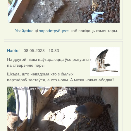
Увайдзіце
ці
зарэгіструйцеся
каб пакідаць каментары.
Harrier
- 08.05.2023 - 10:33
На другой нішы паўтараюцца ўсе рытуалы
па стварэнню пары.
Шкада, што невядома хто з былых
партнёраў застаўся, а хто новы. А можа новыя абодва?