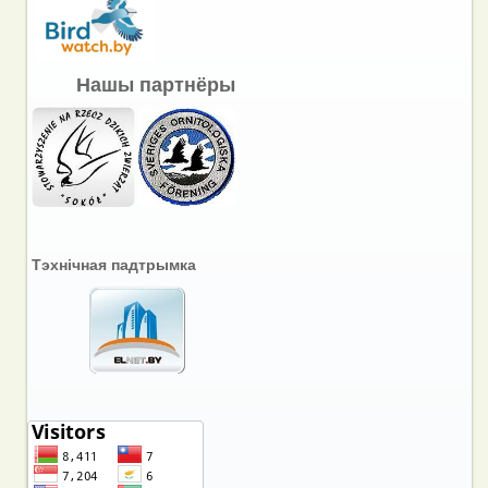
Нашы партнёры
Тэхнічная падтрымка