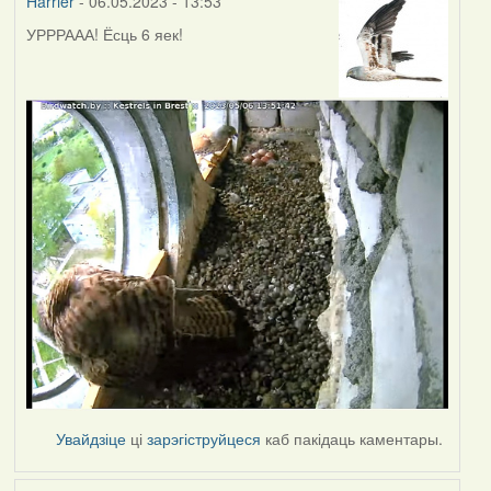
Harrier
- 06.05.2023 - 13:53
УРРРААА! Ёсць 6 яек!
Увайдзіце
ці
зарэгіструйцеся
каб пакідаць каментары.