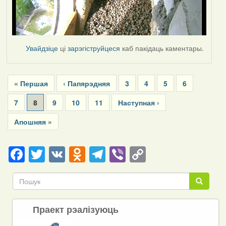
Увайдзіце
ці
зарэгіструйцеся
каб пакідаць каментары.
Pagination
First
« Першая
Previous
‹ Папярэдняя
Page
3
Page
4
Page
5
Page
6
page
page
Page
7
Current
8
Page
9
Page
10
Page
11
Next
Наступная ›
page
page
Last
Апошняя »
page
Facebook
Twitter
VK
Odnoklassniki
Telegram
Viber
Copy
Link
Пошук
Пошук
Праект рэалізуюць