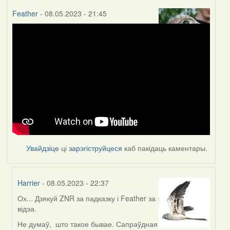
Feather
- 08.05.2023 - 21:45
Увайдзіце
ці
зарэгіструйцеся
каб пакідаць каментары.
Harrier
- 08.05.2023 - 22:37
Ох... Дзякуй ZNR за падказку і Feather за
In
відэа.
reply
to
Не думаў, што такое бывае. Сапраўдная