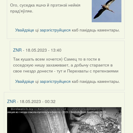
Ого, суседка яшчэ й прэтэнзіі нейкія
In
прад'яўляе.
reply
to
by
Увайдзіце
ці
зарэгіструйцеся
каб пакідаць каментары.
ZNR
ZNR
- 18.05.2023 - 13:40
Так кушать всем хочется) Самец то в гости в
In
соседскую нишу захаживает, а добычу старается в
reply
свое гнездо донести - тут и Перехваты с претензиями
to
by
Увайдзіце
ці
зарэгіструйцеся
каб пакідаць каментары.
Lighty
ZNR
- 18.05.2023 - 00:32