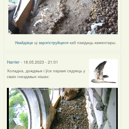
Увайдзіце
ці
зарэгіструйцеся
каб пакідаць каментары.
Harrier
- 18.05.2023 - 21:01
Холадна, дожджык і ўсе парамі сядзяць у
сваіх гнездавых нішах: