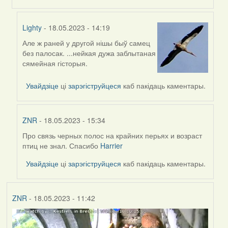
Lighty
- 18.05.2023 - 14:19
Але ж раней у другой нішы быў самец
In
без палосак. ...нейкая дужа заблытаная
reply
сямейная гісторыя.
to
by
Увайдзіце
ці
зарэгіструйцеся
каб пакідаць каментары.
Harrier
ZNR
- 18.05.2023 - 15:34
Про связь черных полос на крайних перьях и возраст
In
птиц не знал. Спасибо
Harrier
reply
to
Увайдзіце
ці
зарэгіструйцеся
каб пакідаць каментары.
by
Harrier
ZNR
- 18.05.2023 - 11:42