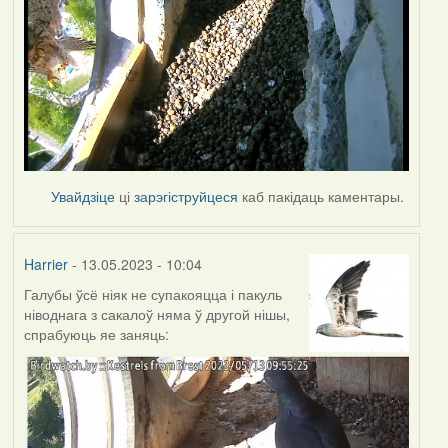
Увайдзіце
ці
зарэгіструйцеся
каб пакідаць каментары.
Harrier
- 13.05.2023 - 10:04
Галубы ўсё ніяк не супакояцца і пакуль
ніводнага з сакалоў няма ў другой нішы,
спрабуюць яе заняць: