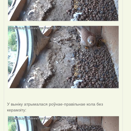
У выніку атрымалася роўнае-правільнае кола без
керамзіту: