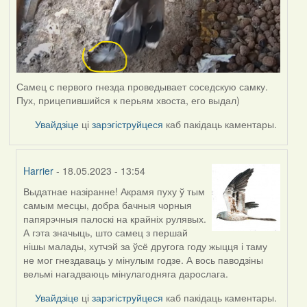
Самец с первого гнезда проведывает соседскую самку.
Пух, прицепившийся к перьям хвоста, его выдал)
Увайдзіце
ці
зарэгіструйцеся
каб пакідаць каментары.
Harrier
- 18.05.2023 - 13:54
Выдатнае назіранне! Акрамя пуху ў тым
In
самым месцы, добра бачныя чорныя
reply
папярэчныя палоскі на крайніх рулявых.
to
А гэта значыць, што самец з першай
by
нішы малады, хутчэй за ўсё другога году жыцця і таму
ZNR
не мог гнездаваць у мінулым годзе. А вось паводзіны
вельмі нагадваюць мінулагодняга дарослага.
Увайдзіце
ці
зарэгіструйцеся
каб пакідаць каментары.