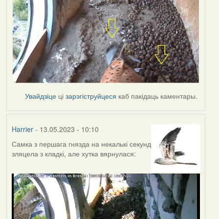
Увайдзіце
ці
зарэгіструйцеся
каб пакідаць каментары.
Harrier
- 13.05.2023 - 10:10
Самка з першага гнязда на некалькі секунд
зляцела з кладкі, але хутка вярнулася: