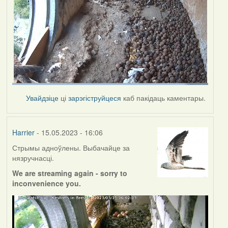
Увайдзіце
ці
зарэгіструйцеся
каб пакідаць каментары.
Harrier
- 15.05.2023 - 16:06
Стрымы адноўлены. Выбачайце за
нязручнасці.
We are streaming again - sorry to
inconvenience you.