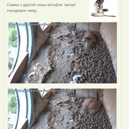
Самка з другой нішы актыўна 'капае'
гнездавую ямку.