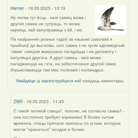
Harrier
- 19.05.2023 - 10:19
Ну логіка тут ёсць - калі самец можа і
In
другая самка не супраць, то можа
reply
карміць, каб капуліраваць з ёй, і яе.
to
by
Па назіраннях розных гадоў за нашымі сакаламі я
ZNR
прыйшоў да высновы, што самка з не зусім адпаведным
'сваім' самцом вымушана пагадзіцца і на дапамогу і
капуляцыі другога. А другі самец - калі можа -
пагаджаецца на гэта, на забеспячэнне другой самкі.
Атрымліваецца такі мікс полігаміі і поліандрыі.
Увайдзіце
ці
зарэгіструйцеся
каб пакідаць каментары.
ZNR
- 19.05.2023 - 11:43
С такой логикой самца1, похоже, не согласна самка1 -
In
она постоянно требует кормежки) В более сытые
reply
времена, птицы прятали припасы по углам, которые
to
могли "храниться" полдня и более.
by