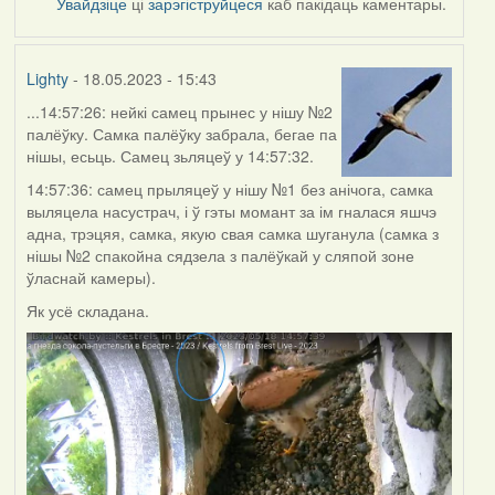
Увайдзіце
ці
зарэгіструйцеся
каб пакідаць каментары.
Lighty
- 18.05.2023 - 15:43
...14:57:26: нейкі самец прынес у нішу №2
палёўку. Самка палёўку забрала, бегае па
нішы, есьць. Самец зьляцеў у 14:57:32.
14:57:36: самец прыляцеў у нішу №1 без анічога, самка
выляцела насустрач, і ў гэты момант за ім гналася яшчэ
адна, трэцяя, самка, якую свая самка шуганула (самка з
нішы №2 спакойна сядзела з палёўкай у сляпой зоне
ўласнай камеры).
Як усё складана.