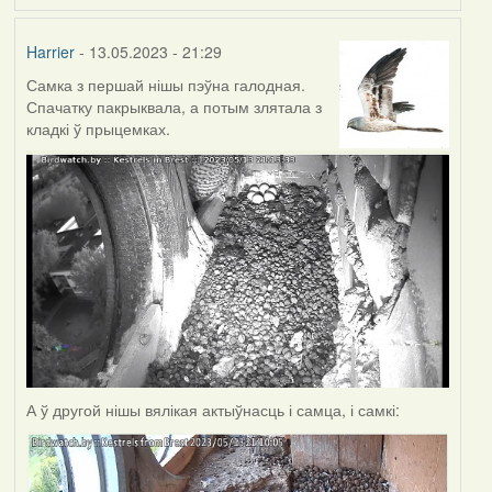
Harrier
- 13.05.2023 - 21:29
Самка з першай нішы пэўна галодная.
Спачатку пакрыквала, а потым злятала з
кладкі ў прыцемках.
А ў другой нішы вялікая актыўнасць і самца, і самкі: