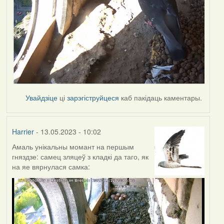
Увайдзіце
ці
зарэгіструйцеся
каб пакідаць каментары.
Harrier
- 13.05.2023 - 10:02
Амаль унікальны момант на першым
гняздзе: самец зляцеў з кладкі да таго, як
на яе вярнулася самка: