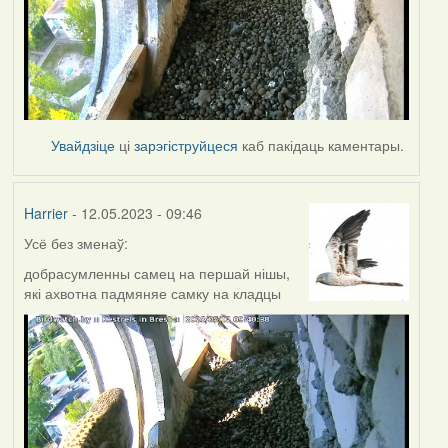
Увайдзіце
ці
зарэгіструйцеся
каб пакідаць каментары.
Harrier
- 12.05.2023 - 09:46
Усё без зменаў:
добрасумленны самец на першай нішы,
які ахвотна падмяняе самку на кладцы