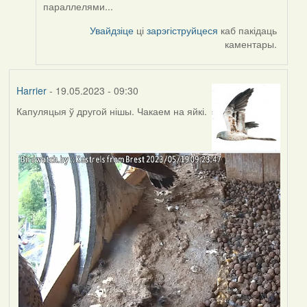
параллелями...
reply
to
Увайдзіце
ці
зарэгіструйцеся
каб пакідаць
by
каментары.
Harrier
Harrier
- 19.05.2023 - 09:30
Капуляцыя ў другой нішы. Чакаем на яйкі.