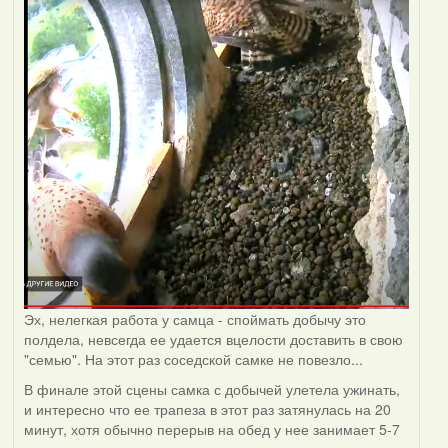
Эх, нелегкая работа у самца - споймать добычу это
полдела, невсегда ее удается вцелости доставить в свою
"семью". На этот раз соседской самке не повезло...
В финале этой сцены самка с добычей улетела ужинать,
и интересно что ее трапеза в этот раз затянулась на 20
минут, хотя обычно перерыв на обед у нее занимает 5-7