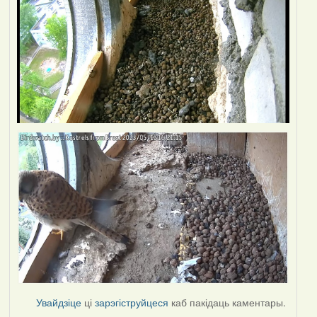
Увайдзіце
ці
зарэгіструйцеся
каб пакідаць каментары.