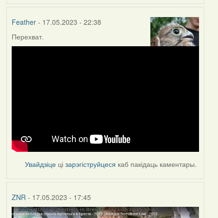
Feather
- 17.05.2023 - 22:38
Перехват.
Увайдзіце
ці
зарэгіструйцеся
каб пакідаць каментары.
ZNR
- 17.05.2023 - 17:45