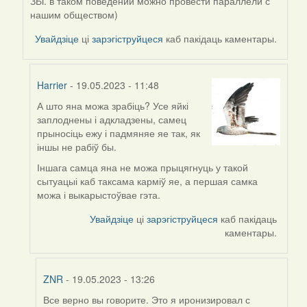
Harrier
ЗЫ. в таком поведении можно провести параллели с
нашим обществом)
Увайдзіце
ці
зарэгіструйцеся
каб пакідаць каментары.
Harrier
- 19.05.2023 - 11:48
А што яна можа зрабіць? Усе яйкі
In
заплоднены і адкладзены, самец
reply
прыносіць ежу і падмяняе яе так, як
to
іншы не рабіў бы.
by
ZNR
Іншага самца яна не можа прыцягнуць у такой
сытуацыі каб таксама карміў яе, а першая самка
можа і выкарыстоўвае гэта.
Увайдзіце
ці
зарэгіструйцеся
каб пакідаць
каментары.
ZNR
- 19.05.2023 - 13:26
Все верно вы говорите. Это я иронизировал с
In