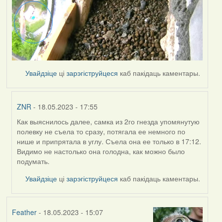
Увайдзіце
ці
зарэгіструйцеся
каб пакідаць каментары.
ZNR
- 18.05.2023 - 17:55
Как выяснилось далее, самка из 2го гнезда упомянутую
In
полевку не съела то сразу, потягала ее немного по
reply
нише и припрятала в углу. Съела она ее только в 17:12.
to
Видимо не настолько она голодна, как можно было
by
подумать.
Lighty
Увайдзіце
ці
зарэгіструйцеся
каб пакідаць каментары.
Feather
- 18.05.2023 - 15:07