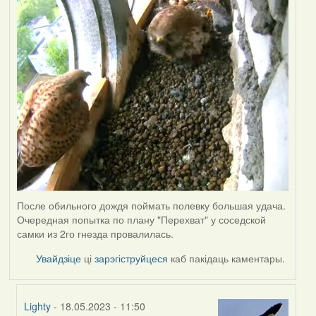
После обильного дождя поймать полевку большая удача.
Очередная попытка по плану "Перехват" у соседской
самки из 2го гнезда провалилась.
Увайдзіце
ці
зарэгіструйцеся
каб пакідаць каментары.
Lighty
- 18.05.2023 - 11:50