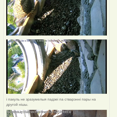
і пакуль не зразумелыя падзеі па стварэнні пары на
другой нішы.