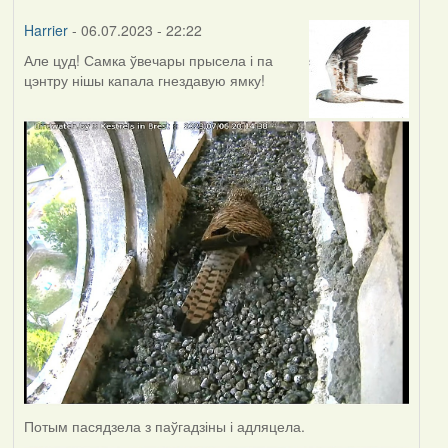
Harrier
- 06.07.2023 - 22:22
Але цуд! Самка ўвечары прысела і па
цэнтру нішы капала гнездавую ямку!
Потым пасядзела з паўгадзіны і адляцела.