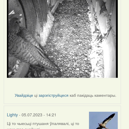
Увайдзіце
ці
зарэгіструйцеся
каб пакідаць каментары.
Lighty
- 05.07.2023 - 14:21
Ці то чыесьці птушаня ўпалявалі, ці то