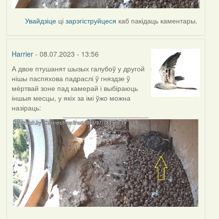
Увайдзіце
ці
зарэгіструйцеся
каб пакідаць каментары.
Harrier
- 08.07.2023 - 13:56
А двое птушанят шызых галубоў у другой
нішы паспяхова падраслі ў гняздзе ў
мёртвай зоне пад камерай і выбіраюць
іншыя месцы, у якіх за імі ўжо можна
назіраць: