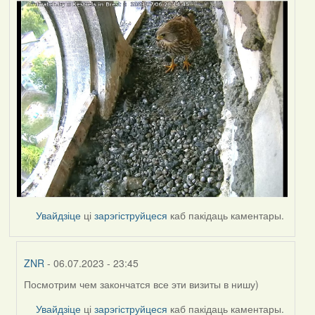
Увайдзіце
ці
зарэгіструйцеся
каб пакідаць каментары.
ZNR
- 06.07.2023 - 23:45
Посмотрим чем закончатся все эти визиты в нишу)
In
reply
Увайдзіце
ці
зарэгіструйцеся
каб пакідаць каментары.