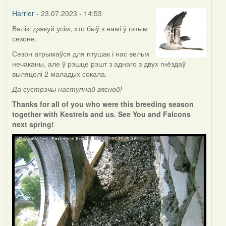
Harrier
- 23.07.2023 - 14:53
Вялікі дзякуй усім, хто быў з намі ў гэтым
сезоне.
Сезон атрымаўся для птушак і нас вельм
нечаканы, але ў рэшце рэшт з аднаго з двух гнёздаў
выляцелі 2 маладых сокала.
Да сустрэчы наступнай вясной!
Thanks for all of you who were this breeding season
together with Kestrels and us. See You and Falcons
next spring!