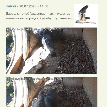
Harrier
- 10.07.2023 - 14:50
Дарослы голуб 'адрыгвае' т.зв. птушынае
малачко непасрэдна ў дзюбу птушанятам: