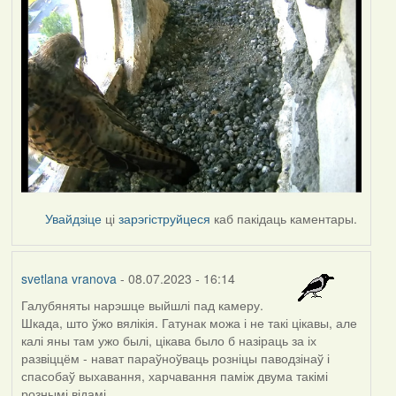
Увайдзіце
ці
зарэгіструйцеся
каб пакідаць каментары.
svetlana vranova
- 08.07.2023 - 16:14
Галубяняты нарэшце выйшлі пад камеру.
Шкада, што ўжо вялікія. Гатунак можа і не такі цікавы, але
калі яны там ужо былі, цікава было б назіраць за іх
развіццём - нават параўноўваць розніцы паводзінаў і
спасобаў выхавання, харчавання паміж двума такімі
рознымі відамі...