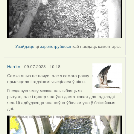
Увайдзіце
ці
зарэгіструйцеся
каб пакідаць каментары.
Harrier
- 09.07.2023 - 10:18
Самка яшчэ не начуе, але з самага ранку
прыляцела і гадзінамі чысцілася ў нішы.
Гнездавую ямку можна паглыбляць як
рытуал, але і цяпер яна ўжо дастатковая для адкладкі
яек. Ці адбудзецца яна пэўна ўбачым ужо ў бліжэйшыя
дні.