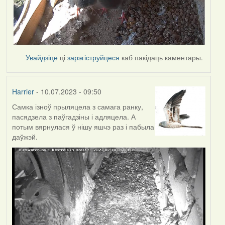
Увайдзіце
ці
зарэгіструйцеся
каб пакідаць каментары.
Harrier
- 10.07.2023 - 09:50
Самка ізноў прыляцела з самага ранку,
пасядзела з паўгадзіны і адляцела. А
потым вярнулася ў нішу яшчэ раз і пабыла
даўжэй.