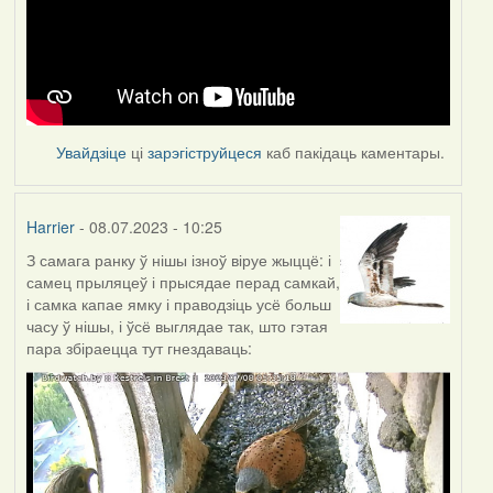
Увайдзіце
ці
зарэгіструйцеся
каб пакідаць каментары.
Harrier
- 08.07.2023 - 10:25
З самага ранку ў нішы ізноў віруе жыццё: і
самец прыляцеў і прысядае перад самкай,
і самка капае ямку і праводзіць усё больш
часу ў нішы, і ўсё выглядае так, што гэтая
пара збіраецца тут гнездаваць: