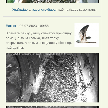
Увайдзіце
ці
зарэгіструйцеся
каб пакідаць каментары.
Harrier
- 06.07.2023 - 09:58
З самага ранку ў нішу спачатку прыляцеў
самец, а за ім і самка, якая троху
пакрычала, а потым чысцілася ў нішы пр.
паўгадзіны: