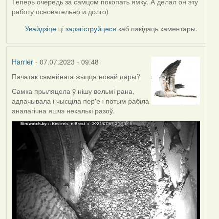
Теперь очередь за самцом покопать ямку. А делал он эту
работу основательно и долго)
Увайдзіце
ці
зарэгіструйцеся
каб пакідаць каментары.
Harrier
- 07.07.2023 - 09:48
Пачатак сямейнага жыцця новай пары?
Самка прыляцела ў нішу вельмі рана,
адпачывала і чысціла пер'е і потым рабіла
аналагічна яшчэ некалькі разоў.