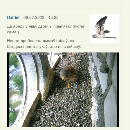
to
by
Harrier
Harrier
- 06.07.2023 - 15:28
Да абеду ў нішу двойчы прылятаў пусты
самец.
Нешта дробнае падымаў і кідаў, як
быццам нешта шукаў, але не знайшоў: