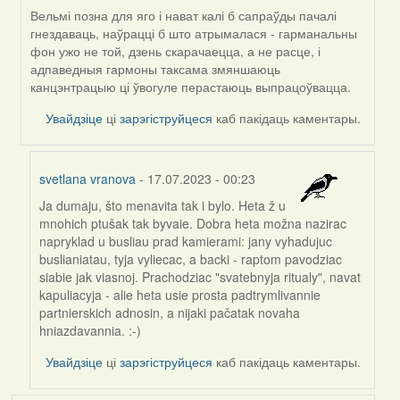
Вельмі позна для яго і нават калі б сапраўды пачалі
гнездаваць, наўрацці б што атрымалася - гарманальны
фон ужо не той, дзень скарачаецца, а не расце, і
адпаведныя гармоны таксама змяншаюць
канцэнтрацыю ці ўвогуле перастаюць выпрацоўвацца.
Увайдзіце
ці
зарэгіструйцеся
каб пакідаць каментары.
svetlana vranova
- 17.07.2023 - 00:23
Ja dumaju, što menavita tak i bylo. Heta ž u
In
mnohich ptušak tak byvaie. Dobra heta možna nazirac
reply
napryklad u busliau prad kamierami: jany vyhadujuc
to
buslianiatau, tyja vyliecac, a backi - raptom pavodziac
by
siabie jak viasnoj. Prachodziac "svatebnyja ritualy", navat
Harrier
kapuliacyja - alie heta usie prosta padtrymlivannie
partnierskich adnosin, a nijaki pačatak novaha
hniazdavannia. :-)
Увайдзіце
ці
зарэгіструйцеся
каб пакідаць каментары.