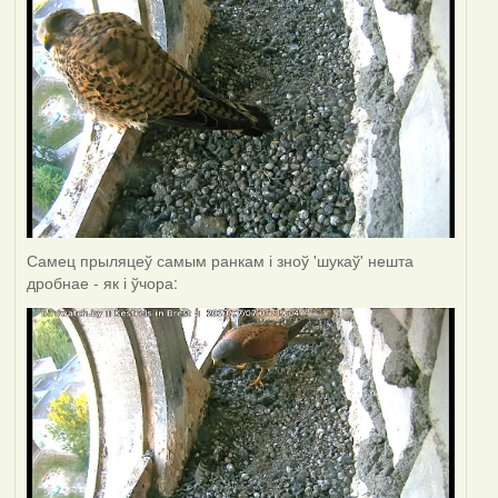
Самец прыляцеў самым ранкам і зноў 'шукаў' нешта
дробнае - як і ўчора: