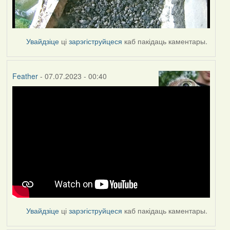
Увайдзіце
ці
зарэгіструйцеся
каб пакідаць каментары.
Feather
- 07.07.2023 - 00:40
Увайдзіце
ці
зарэгіструйцеся
каб пакідаць каментары.