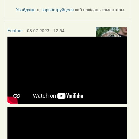
Увайдзіце
ці
зарэгіструйцеся
каб пакідаць каментары.
Feather
- 08.07.2023 - 12:54