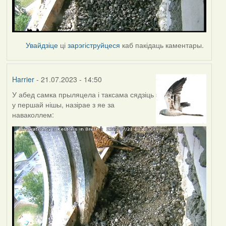
Увайдзіце
ці
зарэгіструйцеся
каб пакідаць каментары.
Harrier
- 21.07.2023 - 14:50
У абед самка прыляцела і таксама сядзіць
у першай нішы, назірае з яе за
наваколлем: