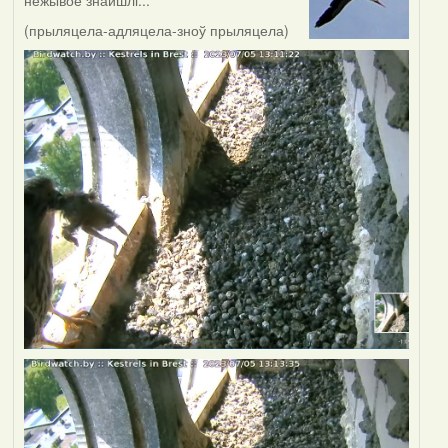
нежывое знайшлі...
(прыляцела-адляцела-зноў прыляцела)