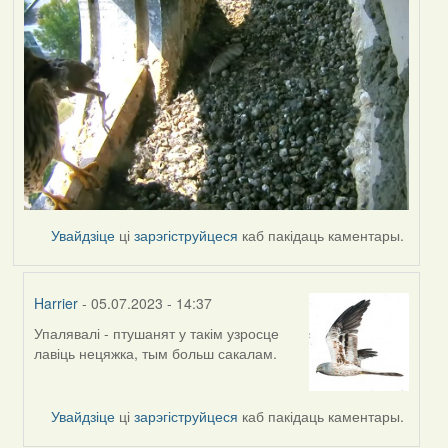
Увайдзіце
ці
зарэгіструйцеся
каб пакідаць каментары.
Harrier
- 05.07.2023 - 14:37
Упалявалі - птушанят у такім узросце
In
лавіць нецяжка, тым больш сакалам.
reply
to
by
Увайдзіце
ці
зарэгіструйцеся
каб пакідаць каментары.
Lighty