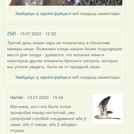
Увайдзіце
ці
зарэгіструйцеся
каб пакідаць каментары.
ZNR
- 13.07.2023 - 12:32
Третий день новая пара не появлялась в объективе
камеры ниши. Возможно птицы нашли более подходящее
место для гнезда - думается, что копания ямки и
некоторые другие элементы брачного ритуала, которые
мы успели увидеть, были не от праздной скуки.
Увайдзіце
ці
зарэгіструйцеся
каб пакідаць каментары.
Harrier
- 13.07.2023 - 15:44
Магчыма, што гэта была толькі
In
трэніроўка перад наступнай, ужо
reply
сапраўнай спробай гнездавання або ў
to
самкі, або ў самца, або ў абодвух
by
птушак.
ZNR