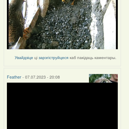
Увайдзіце
ці
зарэгіструйцеся
каб пакідаць каментары.
Feather
- 07.07.2023 - 20:08