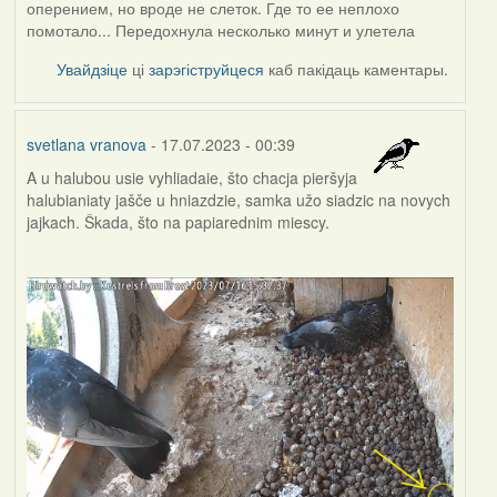
оперением, но вроде не слеток. Где то ее неплохо
помотало... Передохнула несколько минут и улетела
Увайдзіце
ці
зарэгіструйцеся
каб пакідаць каментары.
svetlana vranova
- 17.07.2023 - 00:39
A u halubou usie vyhliadaie, što chacja pieršyja
halubianiaty jašče u hniazdzie, samka užo siadzic na novych
jajkach. Škada, što na papiarednim miescy.