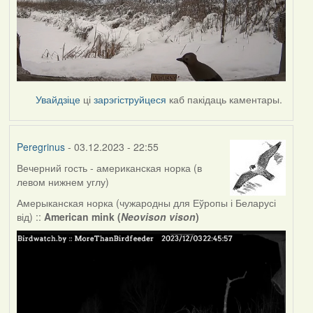
Увайдзіце
ці
зарэгіструйцеся
каб пакідаць каментары.
Peregrinus
- 03.12.2023 - 22:55
Вечерний гость - американская норка (в
левом нижнем углу)
Амерыканская норка (чужародны для Еўропы і Беларусі
від) ::
American mink (
Neovison vison
)