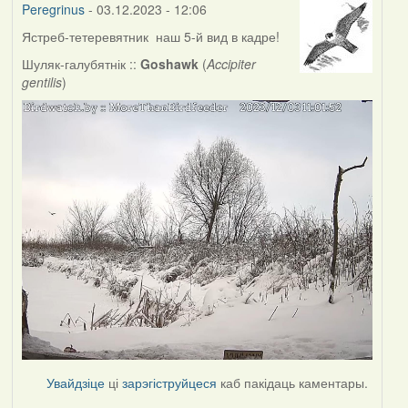
Peregrinus
- 03.12.2023 - 12:06
Ястреб-тетеревятник наш 5-й вид в кадре!
Шуляк-галубятнік ::
Goshawk
(
Accipiter
gentilis
)
Увайдзіце
ці
зарэгіструйцеся
каб пакідаць каментары.