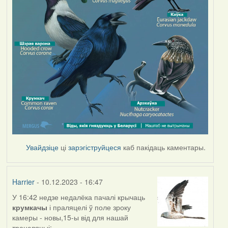
Увайдзіце
ці
зарэгіструйцеся
каб пакідаць каментары.
Harrier
- 10.12.2023 - 16:47
У 16:42 недзе недалёка пачалі крычаць
крумкачы
і праляцелі ў поле зроку
камеры - новы,15-ы від для нашай
трансляцыі: