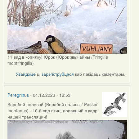
11 вид в копилку! Юрок (Юрок звычайны /Fringilla
montifringilla)
Увайдзіце
ці
зарэгіструйцеся
каб пакідаць каментары.
Peregrinus
- 04.12.2023 - 12:53
Воробей полевой (Верабей палявы / Passer
montanus) - 10-й вид птиц, попавший в кадр
нашей трансляции!