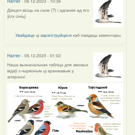
Harrier
- 06.12.2023 - 10:36
Дзяцел вісіць на сале (?) і адганяе ад яго
ўсіх сініц)
Увайдзіце
ці
зарэгіструйцеся
каб пакідаць каментары.
Harrier
- 06.12.2023 - 01:02
Наша вызначальная табліца для зімовых
відаў з чырвоным ці аранжавым у
апярэнні: