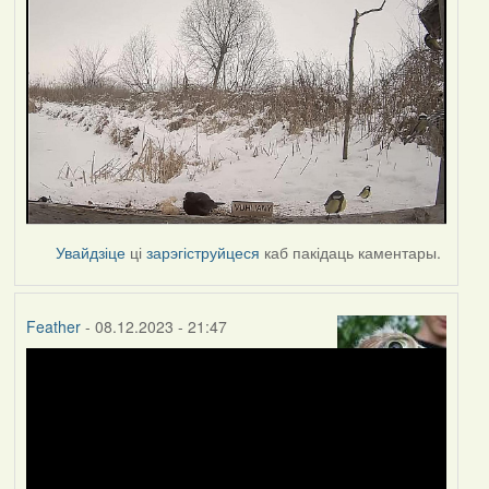
Увайдзіце
ці
зарэгіструйцеся
каб пакідаць каментары.
Feather
- 08.12.2023 - 21:47