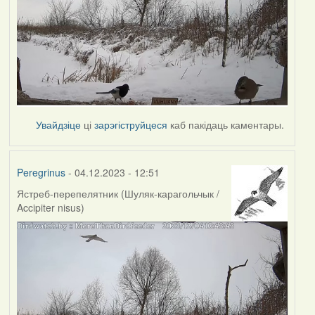
Увайдзіце
ці
зарэгіструйцеся
каб пакідаць каментары.
Peregrinus
- 04.12.2023 - 12:51
Ястреб-перепелятник (Шуляк-карагольчык /
Accipiter nisus)