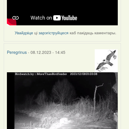
Увайдзіце
ці
зарэгіструйцеся
каб пакідаць каментары.
Peregrinus
- 08.12.2023 - 14:45