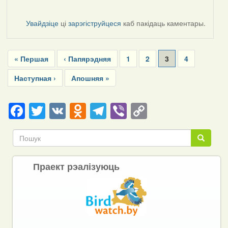
Увайдзіце
ці
зарэгіструйцеся
каб пакідаць каментары.
Pagination
First
« Першая
Previous
‹ Папярэдняя
Page
1
Page
2
Current
3
Page
4
page
page
page
Next
Наступная ›
Last
Апошняя »
page
page
Facebook
Twitter
VK
Odnoklassniki
Telegram
Viber
Copy
Link
Пошук
Пошук
Праект рэалізуюць