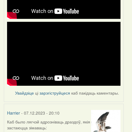
Увайдзіце
ці
зарэгіструйцеся
каб пакідаць каментары.
Harrier
- 07.12.2023 - 20:10
Каб было лягчэй адрозніваць драздоў, якія
застаюцца зімаваць: