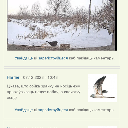
Увайдзіце
ці
зарэгіструйцеся
каб пакідаць каментары.
Harrier
- 07.12.2023 - 10:43
Цікава, што сойка зранку не носіць ежу
прыхоўвываць недзе побач, а спачатку
есць)
Увайдзіце
ці
зарэгіструйцеся
каб пакідаць каментары.