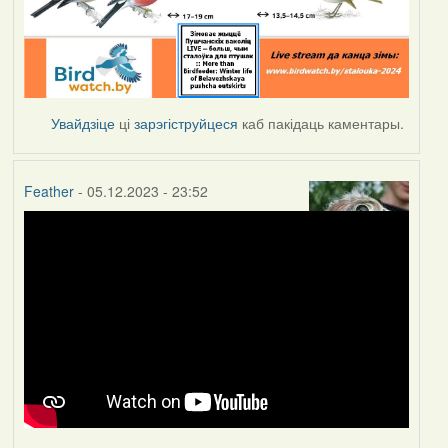
Увайдзіце
ці
зарэгіструйцеся
каб пакідаць каментары.
Feather
- 05.12.2023 - 23:52