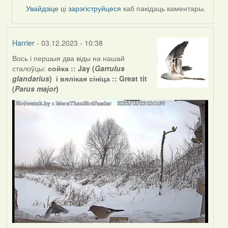
Увайдзіце
ці
зарэгіструйцеся
каб пакідаць каментары.
Harrier
- 03.12.2023 - 10:38
Вось і першыя два віды на нашай
сталоўцы:
сойка :: Jay (
Garrulus
glandarius
) і вялікая сініца :: Great tit
(
Parus major
)