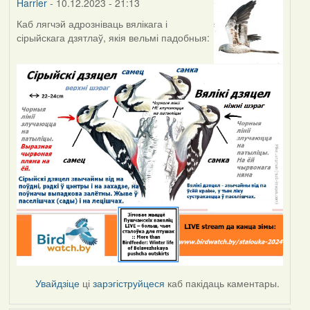
Harrier
- 10.12.2023 - 21:13
Каб лягчэй адрозніваць вялікага і
сірыйскага дзятлаў, якія вельмі падобныя:
Увайдзіце
ці
зарэгіструйцеся
каб пакідаць каментары.