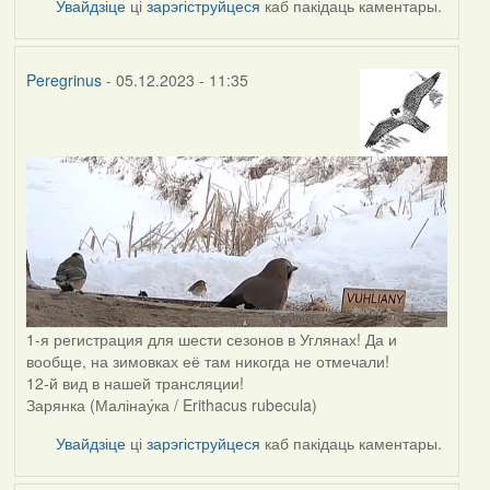
Увайдзіце
ці
зарэгіструйцеся
каб пакідаць каментары.
Peregrinus
- 05.12.2023 - 11:35
1-я регистрация для шести сезонов в Углянах! Да и
вообще, на зимовках её там никогда не отмечали!
12-й вид в нашей трансляции!
Зарянка (Малінау́ка / Erithacus rubecula)
Увайдзіце
ці
зарэгіструйцеся
каб пакідаць каментары.