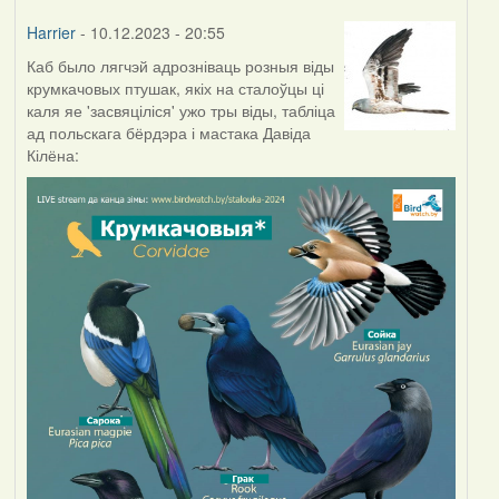
Harrier
- 10.12.2023 - 20:55
Каб было лягчэй адрозніваць розныя віды
крумкачовых птушак, якіх на сталоўцы ці
каля яе 'засвяціліся' ужо тры віды, табліца
ад польскага бёрдэра і мастака Давіда
Кілёна: