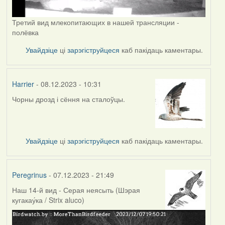
Третий вид млекопитающих в нашей трансляции -
полёвка
Увайдзіце
ці
зарэгіструйцеся
каб пакідаць каментары.
Harrier
- 08.12.2023 - 10:31
Чорны дрозд і сёння на сталоўцы.
Увайдзіце
ці
зарэгіструйцеся
каб пакідаць каментары.
Peregrinus
- 07.12.2023 - 21:49
Наш 14-й вид - Серая неясыть (Шэрая
кугакау́ка / Strix aluco)