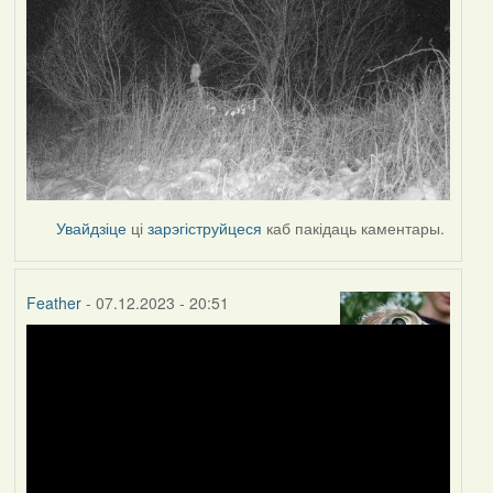
Увайдзіце
ці
зарэгіструйцеся
каб пакідаць каментары.
Feather
- 07.12.2023 - 20:51