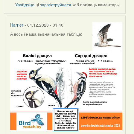
Увайдзіце
ці
зарэгіструйцеся
каб пакідаць каментары.
Harrier
- 04.12.2023 - 01:40
А вось і наша вызначальная табліца:
In
reply
to
by
Peregrinus