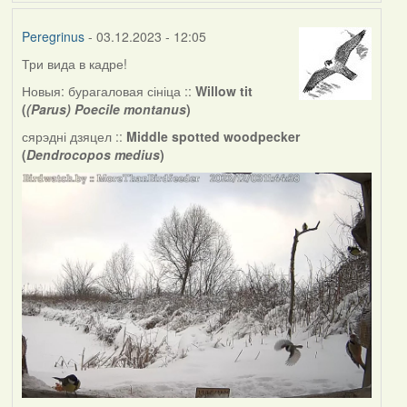
Peregrinus
- 03.12.2023 - 12:05
Три вида в кадре!
Новыя: бурагаловая сініца ::
Willow tit
(
(Parus) Poecile montanus
)
сярэдні дзяцел ::
Middle spotted woodpecker
(
Dendrocopos medius
)