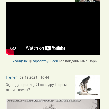
Увайдзіце
ці
зарэгіструйцеся
каб пакідаць каментары.
Harrier
- 09.12.2023 - 10:44
Здаецца, прыялцеў і есць другі чорны
дрозд - самец?