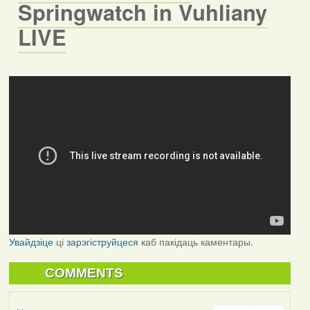
Springwatch in Vuhliany
LIVE
Увайдзіце
ці
зарэгіструйцеся
каб пакідаць каментары.
COMMENTS