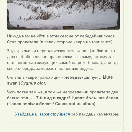
Никуда нам не уйти в этом сезоне от лебедей-шипунов.
Стая пролетела (в левой стороне кадра на горизонте).
Звук крыльев и периодическое мелькание (то ближе, то
дальше) обеспечено практически всю зиму, потому как
есть несколько зимующих семей на реке Лесная, а она, в
свою очередь, замерзает полностью редко..
6-й вид в кадре трансляции -
лебедзь-шыпун ::
Mute
swan (
Cygnus olor)
Чуть позже там же, в том же направлении пролетели две
белые птицы -
7-й вид в кадре! Цапля большая белая
(Чапля вялікая белая / Casmerodius albus)
Увайдзіце
ці
зарэгіструйцеся
каб пакідаць каментары.