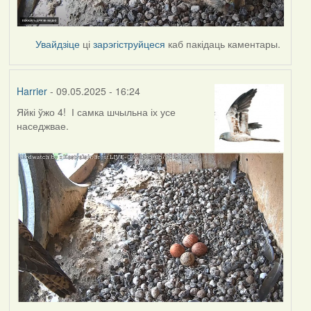
Увайдзіце
ці
зарэгіструйцеся
каб пакідаць каментары.
Harrier
- 09.05.2025 - 16:24
Яйкі ўжо 4! І самка шчыльна іх усе
наседжвае.