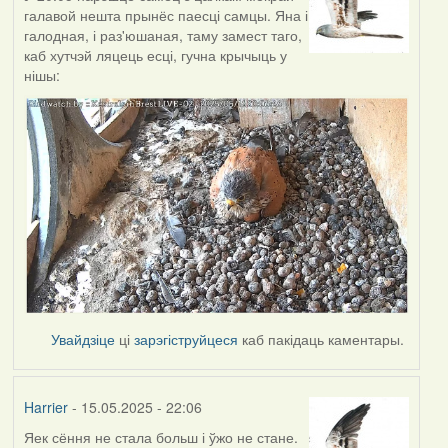
галавой нешта прынёс паесці самцы. Яна і
галодная, і раз'юшаная, таму замест таго,
каб хутчэй ляцець есці, гучна крычыць у
нішы:
Увайдзіце
ці
зарэгіструйцеся
каб пакідаць каментары.
Harrier
- 15.05.2025 - 22:06
Яек сёння не стала больш і ўжо не стане.