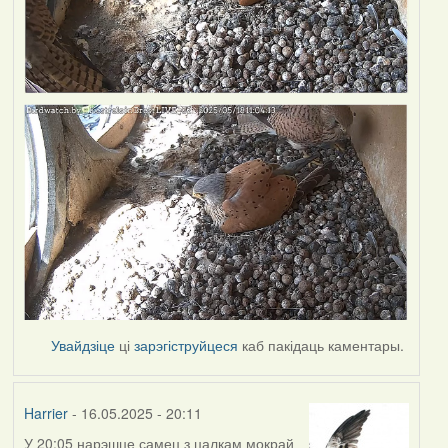
Увайдзіце
ці
зарэгіструйцеся
каб пакідаць каментары.
Harrier
- 16.05.2025 - 20:11
У 20:05 нарэшце самец з цалкам мокрай