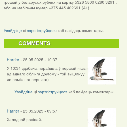
грошай у беларускіх рублях на картку 5326 5800 0280 3291 ,
або на мабільны нумар +375 445 402691 (А1).
Увайдзіце
ці
зарэгіструйцеся
каб пакідаць каментары.
COMMENTS
Harrier
- 25.05.2025 - 10:37
У 10:34 здабыча перайшла ў першай нішы
ад аднаго сіблінга другому - той выцягнуў
яе паміж ног першага)
Увайдзіце
ці
зарэгіструйцеся
каб пакідаць каментары.
Harrier
- 25.05.2025 - 09:57
Халоднай раніцай: