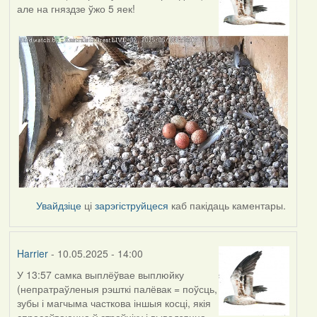
але на гняздзе ўжо 5 яек!
Увайдзіце
ці
зарэгіструйцеся
каб пакідаць каментары.
Harrier
- 10.05.2025 - 14:00
У 13:57 самка выплёўвае выплюйку
(непратраўленыя рэшткі палёвак = поўсць,
зубы і магчыма часткова іншыя косці, якія
спрасоўваюцца ў страўніку і выводзяцца