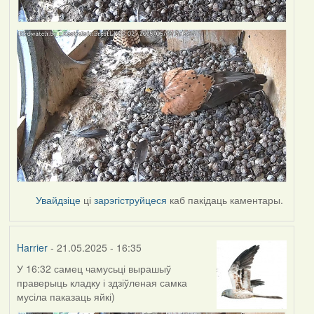
Увайдзіце
ці
зарэгіструйцеся
каб пакідаць каментары.
Harrier
- 21.05.2025 - 16:35
У 16:32 самец чамусьці вырашыў
праверыць кладку і здзіўленая самка
мусіла паказаць яйкі)