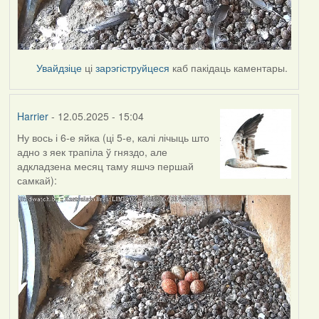
Увайдзіце
ці
зарэгіструйцеся
каб пакідаць каментары.
Harrier
- 12.05.2025 - 15:04
Ну вось і 6-е яйка (ці 5-е, калі лічыць што
адно з яек трапіла ў гняздо, але
адкладзена месяц таму яшчэ першай
самкай):