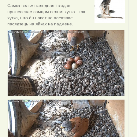
Самка вельмі галодная і з'ядае
прынесенае самцом вельмі хутка - так
хутка, што ён нават не паспявае
пасядзець на яйках на падмене.