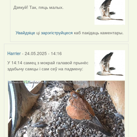
Дзякуй! Так, пяць малых.
In
reply
to
by
Увайдзіце
ці
зарэгіструйцеся
каб пакідаць каментары.
Lighty
Harrier
- 24.05.2025 - 14:16
У 14:14 самец з мокрай галавой прынёс
здабычу самцы і сам сеў на падмену: