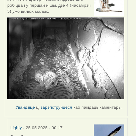
робіцца і ў першай нішы, дзе 4 (насамрэч
5) ужо вялікіх малых.
Увайдзіце
ці
зарэгіструйцеся
каб пакідаць каментары.
Lighty
- 25.05.2025 - 00:17