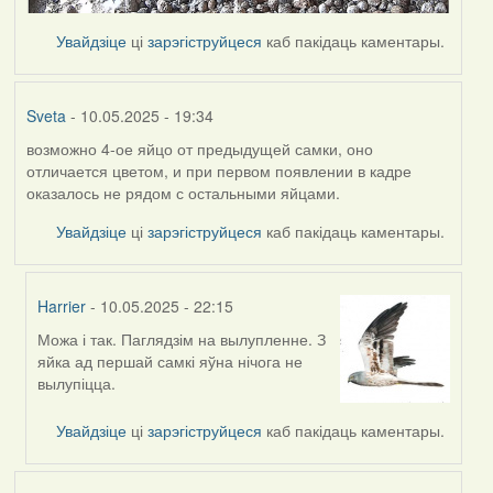
Увайдзіце
ці
зарэгіструйцеся
каб пакідаць каментары.
Sveta
- 10.05.2025 - 19:34
возможно 4-ое яйцо от предыдущей самки, оно
отличается цветом, и при первом появлении в кадре
оказалось не рядом с остальными яйцами.
Увайдзіце
ці
зарэгіструйцеся
каб пакідаць каментары.
Harrier
- 10.05.2025 - 22:15
Можа і так. Паглядзім на вылупленне. З
In
яйка ад першай самкі яўна нічога не
reply
вылупіцца.
to
by
Увайдзіце
ці
зарэгіструйцеся
каб пакідаць каментары.
Sveta