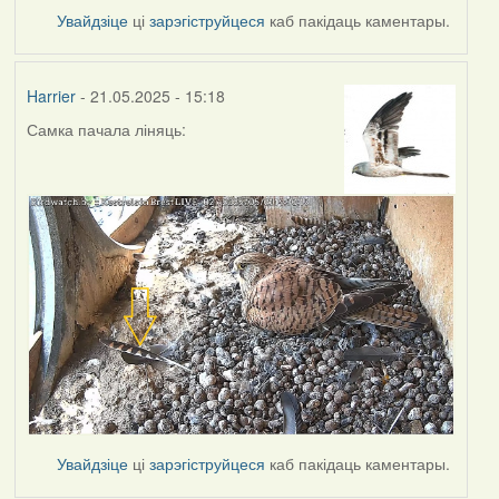
Увайдзіце
ці
зарэгіструйцеся
каб пакідаць каментары.
Harrier
- 21.05.2025 - 15:18
Самка пачала ліняць:
Увайдзіце
ці
зарэгіструйцеся
каб пакідаць каментары.