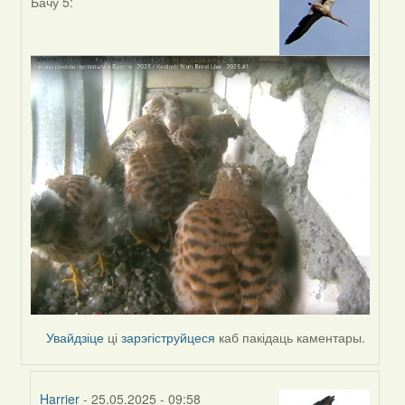
Бачу 5:
In
reply
to
by
Harrier
Увайдзіце
ці
зарэгіструйцеся
каб пакідаць каментары.
Harrier
- 25.05.2025 - 09:58