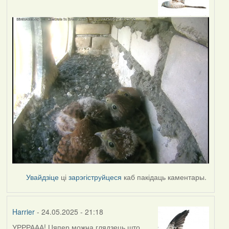
Увайдзіце
ці
зарэгіструйцеся
каб пакідаць каментары.
Harrier
- 24.05.2025 - 21:18
УРРРААА! Цяпер можна глядзець што