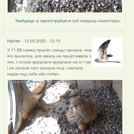
Увайдзіце
ці
зарэгіструйцеся
каб пакідаць каментары.
Harrier
- 12.05.2025 - 12:15
У 11:58 самец прынёс самцы грызуна, яна
яго выхапіла, але амаль не прыўставала з
яек. І потым круцілася-круцілася на іх і так
і не пачала таго грызуна есці, паклала
недзе пад сябе або побач.