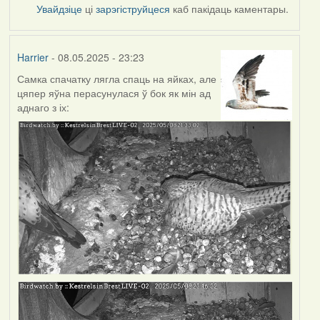
Увайдзіце
ці
зарэгіструйцеся
каб пакідаць каментары.
Harrier
- 08.05.2025 - 23:23
Самка спачатку лягла спаць на яйках, але
цяпер яўна перасунулася ў бок як мін ад
аднаго з іх: