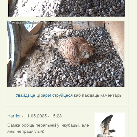
Увайдзіце
ці
зарэгіструйцеся
каб пакідаць каментары.
Harrier
- 11.05.2025 - 15:28
Самка робіць перапынкі ў інкубацыі, але
яны непрацяглыя: