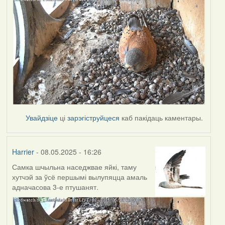
Увайдзіце
ці
зарэгіструйцеся
каб пакідаць каментары.
Harrier
- 08.05.2025 - 16:26
Самка шчыльна наседжвае яйкі, таму
хутчэй за ўсё першымі вылупяцца амаль
адначасова 3-е птушанят.