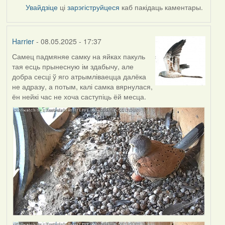
Увайдзіце
ці
зарэгіструйцеся
каб пакідаць каментары.
Harrier
- 08.05.2025 - 17:37
Самец падмяняе самку на яйках пакуль
тая есць прынесную ім здабычу, але
добра сесці ў яго атрымліваецца далёка
не адразу, а потым, калі самка вярнулася,
ён нейкі час не хоча саступіць ёй месца.