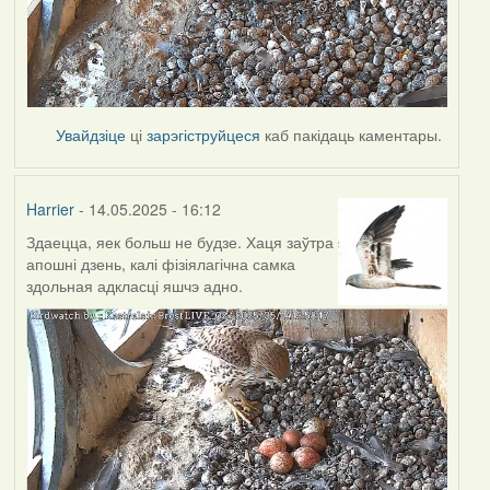
Увайдзіце
ці
зарэгіструйцеся
каб пакідаць каментары.
Harrier
- 14.05.2025 - 16:12
Здаецца, яек больш не будзе. Хаця заўтра
апошні дзень, калі фізіялагічна самка
здольная адкласці яшчэ адно.