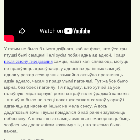
У гэтым не было б нічога дзіўнага, каб не факт, што ўсе тры
птушкі былі самцамі і елі зусім побач адна ад адной. І хаця
самцы, нават калі спяваюць, могуць
пасля сезону гнездавання
не праяўляць агрэсіўнасць у адносінах да іншых самцоў,
аднак у разгар сезону яны звычайна актыўна праганяюць
адзін аднаго, часам з працяглымі пагонямі. Тут жа ўсё было
мірна, без боек і пагоняў. І я падумаў, што хутчэй за ўсё
галоўную 'міратворчую' ролю сыграў вялікі ўраджай капселы
- яго яўна было не з'есці нават дзесяткам самцоў уюркоў і
адганяць ад насення іншых не мела сэнсу. А вось
дадатковыя вочы і вушы прыдаліся б каб раней заўважыць
небяспеку. А яшчэ іншыя самцы змяншалі імавернасць быць
злоўленым драпежнікам кожнаму з іх, што таксама было
важна.