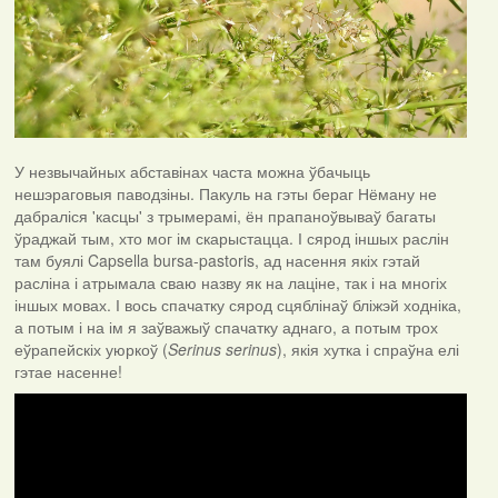
У незвычайных абставінах часта можна ўбачыць
нешэраговыя паводзіны. Пакуль на гэты бераг Нёману не
дабраліся 'касцы' з трымерамі, ён прапаноўвываў багаты
ўраджай тым, хто мог ім скарыстацца. І сярод іншых раслін
там буялі Capsella bursa-pastoris, ад насення якіх гэтай
расліна і атрымала сваю назву як на лаціне, так і на многіх
іншых мовах. І вось спачатку сярод сцяблінаў бліжэй ходніка,
а потым і на ім я заўважыў спачатку аднаго, а потым трох
еўрапейскіх уюркоў (
Serinus serinus
), якія хутка і спраўна елі
гэтае насенне!