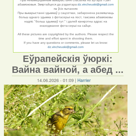
Пры некамерцыйным выкарыстанні спасылка на аўтара і сайт
абавязковыя. Звяртайцеся да рэдактара:
dz.vincheuski@gmail.com
па ўсіх пытаннях
Пры выкарыстанні здымкаў у сацсетках, забаронена размяшчаць
больш аднаго здымка з фотасерыі на пост, таксама абавязковы
надпіс "больш здымкаў тут:" і далей канкрэтны адрас на
знаходжанне фота-серыі на сайце.
All these pictures are copyrighted by the authors. Please respect the
time and effort spent in shooting them.
If you have any questions or comments, please let us know:
dz.vincheuski@gmail.com
Еўрапейскія ўюркі:
Вайна вайной, а абед ...
14.06.2026 - 01:09
|
Harrier