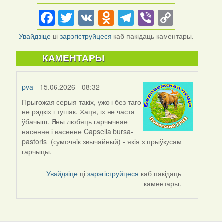
Facebook
Twitter
VK
Odnoklassniki
Telegram
Viber
Copy
Link
Увайдзіце
ці
зарэгіструйцеся
каб пакідаць каментары.
КАМЕНТАРЫ
pva
- 15.06.2026 - 08:32
Прыгожая серыя такіх, ужо і без таго
не рэдкіх птушак. Хаця, іх не часта
ўбачыш. Яны любяць гарчычнае
насенне і насенне Capsella bursa-
pastoris (сумочнiк звычайный) - якія з прыўкусам
гарчыцы.
Увайдзіце
ці
зарэгіструйцеся
каб пакідаць
каментары.