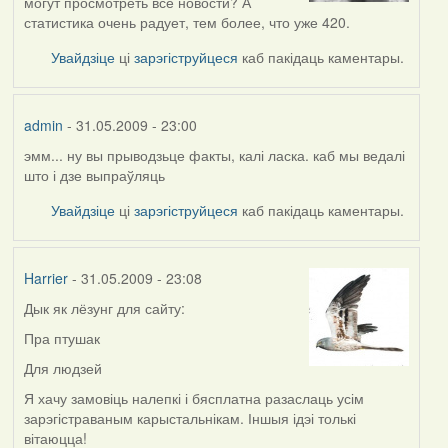
могут просмотреть все новости? А
статистика очень радует, тем более, что уже 420.
Увайдзіце
ці
зарэгіструйцеся
каб пакідаць каментары.
admin
- 31.05.2009 - 23:00
эмм... ну вы прыводзьце факты, калі ласка. каб мы ведалі
In
што і дзе выпраўляць
reply
to
Увайдзіце
ці
зарэгіструйцеся
каб пакідаць каментары.
by
Raven
Harrier
- 31.05.2009 - 23:08
Дык як лёзунг для сайту:
In
reply
Пра птушак
to
Для людзей
by
admin
Я хачу замовіць налепкі і бясплатна разаслаць усім
зарэгістраваным карыстальнікам. Іншыя ідэі толькі
вітаюцца!