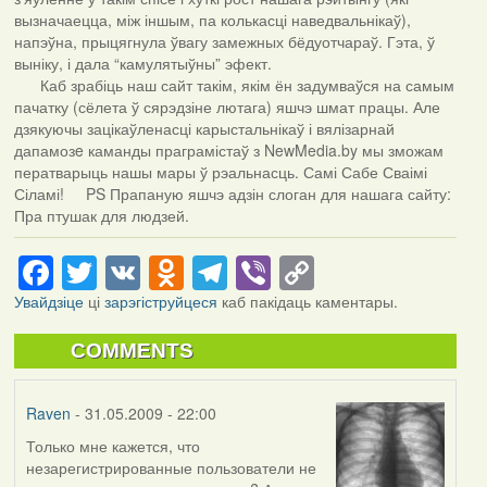
вызначаецца, між іншым, па колькасці наведвальнікаў),
напэўна, прыцягнула ўвагу замежных бёдуотчараў. Гэта, ў
выніку, і дала “камулятыўны” эфект.
Каб зрабіць наш сайт такім, якім ён задумваўся на самым
пачатку (сёлета ў сярэдзіне лютага) яшчэ шмат працы. Але
дзякуючы зацікаўленасці карыстальнікаў і вялізарнай
дапамозe каманды праграмістаў з NewMedia.by мы зможам
ператварыць нашы мары ў рэальнасць. Самі Сабе Сваімі
Сіламі! PS Прапаную яшчэ адзін слоган для нашага сайту:
Пра птушак для людзей.
Facebook
Twitter
VK
Odnoklassniki
Telegram
Viber
Copy
Link
Увайдзіце
ці
зарэгіструйцеся
каб пакідаць каментары.
COMMENTS
Raven
- 31.05.2009 - 22:00
Только мне кажется, что
незарегистрированные пользователи не