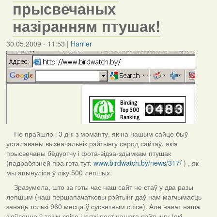
прысвечаных
назіранням птушак!
30.05.2009 - 11:53
|
Harrier
Не прайшло і 3 дні з моманту, як на нашым сайце быў
усталяваны вызначальнік рэйтынгу сярод сайтаў, якія
прысвечаны бёдуотчу і фота-відэа-здымкам птушак
(падрабязней пра гэта тут:
www.birdwatch.by/news/317/
) , як
мы апынуліся ў ліку 500 лепшых.
Зразумела, што за гэты час наш сайт не стаў у два разы
лепшым (наш першапачатковы рэйтынг даў нам магчымасць
заняць толькі 960 месца ў сусветным спісе). Але нават наша
з’яўленне ў такім спісе і хуткі рост нашага рэйтынгу (які