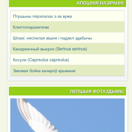
АПОШНІЯ НАЗІРАННІ
Птушыны пярэпалах з-за вужа
Клептопаразитизм
Шпакі: няспелая вішня і падзел здабычы
Канареечный вьюрок (Serinus serinus)
Косуля (Capreоlus capreоlus)
Зімовая бойка качароў крыжанкі
ЛЕПШЫЯ ФОТАЗДЫМКІ