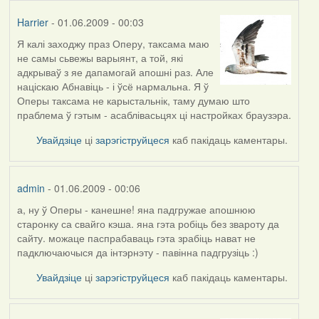
Harrier
- 01.06.2009 - 00:03
Я калі заходжу праз Оперу, таксама маю
In
не самы сьвежы варыянт, а той, які
reply
адкрываў з яе дапамогай апошні раз. Але
to
націскаю Абнавіць - і ўсё нармальна. Я ў
by
Оперы таксама не карыстальнік, таму думаю што
admin
праблема ў гэтым - асаблівасьцях ці настройках браузэра.
Увайдзіце
ці
зарэгіструйцеся
каб пакідаць каментары.
admin
- 01.06.2009 - 00:06
а, ну ў Оперы - канешне! яна падгружае апошнюю
In
старонку са свайго кэша. яна гэта робіць без звароту да
reply
сайту. можаце паспрабаваць гэта зрабіць нават не
to
падключаючыся да інтэрнэту - павінна падгрузіць :)
by
Harrier
Увайдзіце
ці
зарэгіструйцеся
каб пакідаць каментары.