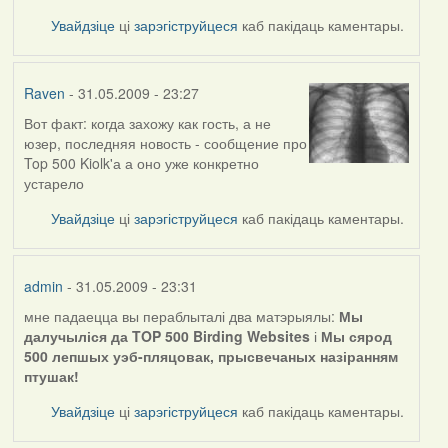
Увайдзіце
ці
зарэгіструйцеся
каб пакідаць каментары.
Raven
- 31.05.2009 - 23:27
Вот факт: когда захожу как гость, а не
In
юзер, последняя новость - сообщение про
reply
Top 500 Kiolk'а а оно уже конкретно
to
устарело
by
admin
Увайдзіце
ці
зарэгіструйцеся
каб пакідаць каментары.
admin
- 31.05.2009 - 23:31
мне падаецца вы пераблыталі два матэрыялы:
Мы
In
далучыліся да TOP 500 Birding Websites
і
Мы сярод
reply
500 лепшых уэб-пляцовак, прысвечаных назіранням
to
птушак!
by
Raven
Увайдзіце
ці
зарэгіструйцеся
каб пакідаць каментары.