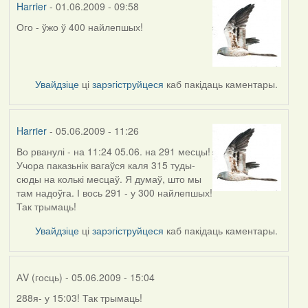
Harrier
- 01.06.2009 - 09:58
Ого - ўжо ў 400 найлепшых!
Увайдзіце
ці
зарэгіструйцеся
каб пакідаць каментары.
Harrier
- 05.06.2009 - 11:26
Во рванулі - на 11:24 05.06. на 291 месцы!
In
Учора паказьнік вагаўся каля 315 туды-
reply
сюды на колькі месцаў. Я думаў, што мы
to
там надоўга. І вось 291 - у 300 найлепшых!
by
Так трымаць!
Harrier
Увайдзіце
ці
зарэгіструйцеся
каб пакідаць каментары.
АV (госць)
- 05.06.2009 - 15:04
288я- у 15:03! Так трымаць!
In