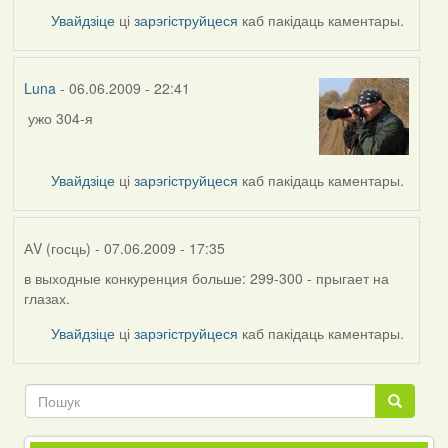
reply
Увайдзіце
ці
зарэгіструйцеся
каб пакідаць каментары.
to
by
Harrier
Luna
- 06.06.2009 - 22:41
ужо 304-я
In
reply
to
Увайдзіце
ці
зарэгіструйцеся
каб пакідаць каментары.
by
АV
(госць)
АV (госць)
- 07.06.2009 - 17:35
в выходные конкуренция больше: 299-300 - прыгает на
глазах.
Увайдзіце
ці
зарэгіструйцеся
каб пакідаць каментары.
Пошук
Пошук