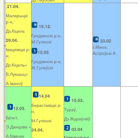
21.04.
Маларыцкі
р-н,
15.12.
Дз.Кіцель
Гродзенскі р-н,
29.04.
23.02
М.Гулінскі
г.Мінск,
Івацевіцкі р-
12.03.
Астроўскі А.
н,
Гродзенскі р-н,
Дз.Кіцель+
Ж.Гулеўскі
В.Лукшыц+
А.Іваноў
14.04
15.03.
Бераставіцкі р-
12.03.
Тураў,
н,
Брэст,
Дз.Жураўлёў
М.Гулінскі
Э.Данцова +
02.04
24.04.
А.Ківачук
Гомельскі р-н,