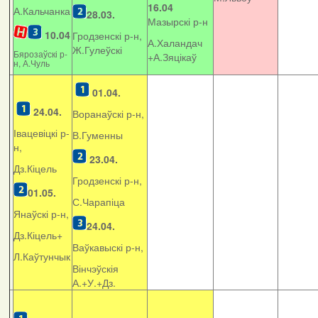
16.04
А.Кальчанка
28.03.
Мазырскі р-н
10.04
Гродзенскі р-н,
А.Халандач
Ж.Гулеўскі
Бярозаўскі р-
+
А.Зяцікаў
н, А.Чуль
01.04.
24.04.
Воранаўскі р-н,
Івацевіцкі р-
В.Гуменны
н,
23.04.
Дз.Кіцель
Гродзенскі р-н,
01.05.
С.Чарапіца
Янаўскі р-н,
24.04.
Дз.Кіцель+
Ваўкавыскі р-н,
Л.Каўтунчык
Вінчэўскія
А.+У.+Дз.