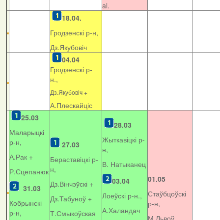
al.
18.04.
Гродзенскі р-н,
Дз.Якубовіч
04.04
Гродзенскі р-
н.,
Дз.Якубовіч +
А.Плескайціс
25.03
28.03
Маларыцкі
Жыткавіцкі р-
р-н,
27.03
н,
А.Рак +
Бераставіцкі р-
В. Натыканец
н,
Р.Сцепанюк
01.05
03.04
Дз.Вінчэўскі +
31.03
Стаўбцоўскі
Лоеўскі р-н.,
Дз.Табуноў +
Кобрынскі
р-н,
А.Халандач
р-н,
Т.Смыкоўская
М.Львоў