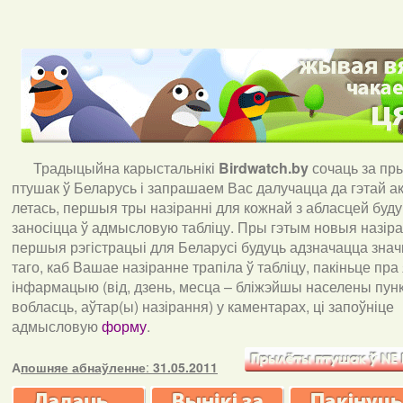
Традыцыйна карыстальнікі
Birdwatch
.
by
сочаць за пр
птушак ў Беларусь і запрашаем Вас далучацца да гэтай акц
летась, першыя тры назіранні для кожнай з абласцей буд
заносіцца ў адмысловую табліцу. Пры гэтым новыя назіран
першыя рэгістрацыі для Беларусі будуць адзначацца знач
таго, каб Вашае назіранне трапіла ў табліцу, пакіньце пра
інфармацыю (від, дзень, месца – бліжэйшы населены пункт
вобласць, аўтар(ы) назірання) у каментарах, ці запоўніце
адмысловую
форму
.
А
пошняе абнаўленне
:
31.05.2011