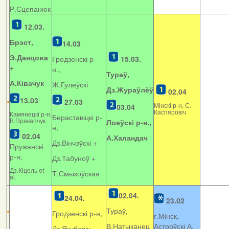
Р.Сцепанюк
12.03.
Брэст,
14.03
Э.Данцова
Гродзенскі р-
15.03.
+
н.,
Тураў,
А.Ківачук
Ж.Гулеўскі
Дз.Жураўлёў
02.04
13.03
27.03
Мінскі р-н, С.
03.04
Каспяровіч
Камянецкі р-н,
Бераставіцкі р-
В.Пракапчук
Лоеўскі р-н.,
н,
02.04
А.Халандач
Дз.Вінчэўскі +
Пружанскі
р-н,
Дз.Табуноў +
Дз.Кіцель et
Т.Смыкоўская
al.
02.04.
24.04.
23.02
Тураў,
Гродзенскі р-н,
г.Мінск,
В.Натыканец
Астроўскі А.
Дз.Якубовіч