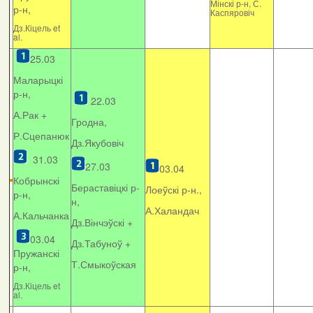
Мінскі р-н, С.
р-н,
Каспяровіч
Дз.Кіцель et
al.
25.03
Маларыцкі
р-н,
22.03
А.Рак +
Гродна,
Р.Сцепанюк
Дз.Якубовіч
31.03
27.03
03.04
Кобрынскі
Бераставіцкі р-
Лоеўскі р-н.,
р-н,
н,
А.Халандач
А.Кальчанка
Дз.Вінчэўскі +
03.04
Дз.Табуноў +
Пружанскі
Т.Смыкоўская
р-н,
Дз.Кіцель et
al.