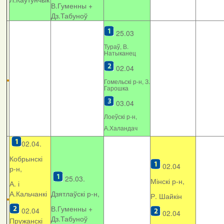
В.Гуменны +
Дз.Табуноў
25.03
Тураў, В.
Натыканец
02.04
Гомельскі р-н, З.
Гарошка
03.04
Лоеўскі р-н,
А.Халандач
02.04.
Кобрынскі
02.04
р-н,
25.03.
Мінскі р-н,
А. і
А.Кальчанкі
Дзятлаўскі р-н,
Р. Шайкін
В.Гуменны +
02.04
02.04
Дз.Табуноў
Пружанскі