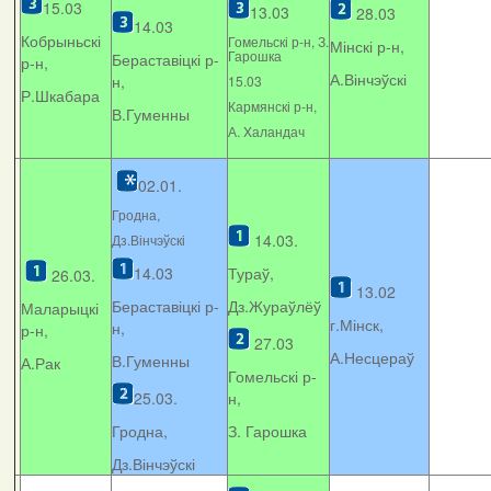
15.03
13.03
28.03
14.03
Кобрыньскі
Гомельскі р-н, З.
Мінскі р-н,
Гарошка
Бераставіцкі р-
р-н,
А.Вінчэўскі
н,
15.03
Р.Шкабара
Кармянскі р-н,
В.Гуменны
А. Xаландач
02.01.
Гродна,
14.03.
Дз.Вінчэўскі
14.03
Тураў,
26.03.
13.02
Бераставіцкі р-
Дз.Жураўлёў
Маларыцкі
г.Мінск,
н,
р-н,
27.03
А.Несцераў
В.Гуменны
А.Рак
Гомельскі р-
25.03.
н,
Гродна,
З. Гарошка
Дз.Вінчэўскі