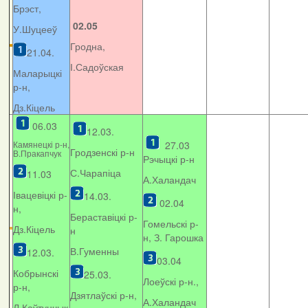
Брэст,
02.05
У.Шуцееў
Гродна,
21.04.
І.Садоўская
Маларыцкі
р-н,
Дз.Кіцель
06.03
12.03.
Камянецкі р-н,
27.03
Гродзенскі р-н
В.Пракапчук
Рэчыцкі р-н
С.Чарапіца
11.03
А.Халандач
Івацевіцкі р-
14.03.
02.04
н,
Бераставіцкі р-
Гомельскі р-
Дз.Кіцель
н
н, З. Гарошка
В.Гуменны
12.03.
03.04
Кобрынскі
25.03.
Лоеўскі р-н.,
р-н,
Дзятлаўскі р-н,
А.Халандач
Л.Каўтунчык