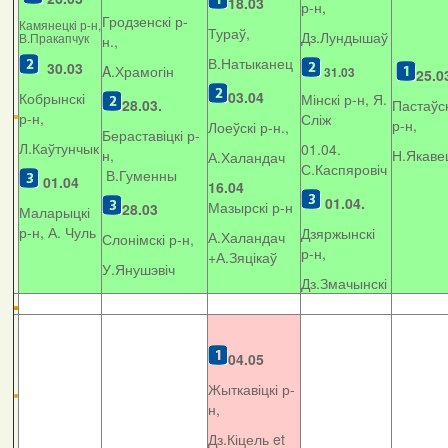
18.03
р-н,
Гродзенскі р-
Камянецкі р-н,
Тураў,
Дз.Лундышаў
В.Пракапчук
н.,
В.Натыканец
30.03
A.Храмогін
31.03
25.0
03.04
Кобрынскі
Мінскі р-н, Я.
28.03.
Пастаўск
р-н,
Сліж
р-н,
Лоеўскі р-н.,
Бераставіцкі р-
Л.Каўтунчык
01.04.
н,
Н.Якаве
А.Халандач
С.Каспяровіч
В.Гуменны
01.04
16.04
01.04.
Мазырскі р-н
28.03
Маларыцкі
р-н, А. Чуль
Дзяржынскі
А.Халандач
Слонімскі р-н,
р-н,
+
А.Зяцікаў
У.Янушэвіч
Дз.Змачынскі
04.05
Жыткавіцкі р-
н,
Дз.Кіцель et