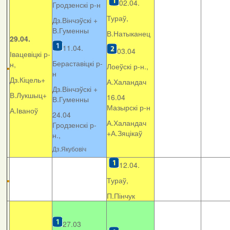
02.04.
Гродзенскі р-н
Тураў,
Дз.Вінчэўскі +
В.Гуменны
В.Натыканец
29.04.
11.04.
03.04
Івацевіцкі р-
Бераставіцкі р-
н,
Лоеўскі р-н.,
н
Дз.Кіцель+
А.Халандач
Дз.Вінчэўскі +
В.Лукшыц+
16.04
В.Гуменны
Мазырскі р-н
А.Іваноў
24.04
А.Халандач
Гродзенскі р-
+
А.Зяцікаў
н.,
Дз.Якубовіч
12.04.
Тураў,
П.Пінчук
27.03