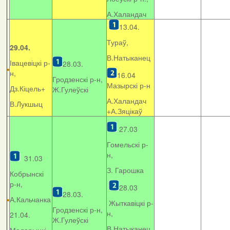
А.Халандач
13.04.
Тураў,
29.04.
В.Натыканец
Івацевіцкі р-
28.03.
н,
16.04
Гродзенскі р-н,
Мазырскі р-н
Дз.Кіцель+
Ж.Гулеўскі
А.Халандач
В.Лукшыц
+
А.Зяцікаў
27.03
Гомельскі р-
н,
31.03
З. Гарошка
Кобрынскі
р-н,
28.03
28.03.
А.Кальчанка
Жыткавіцкі р-
Гродзенскі р-н,
н,
21.04.
Ж.Гулеўскі
В.Натыканец