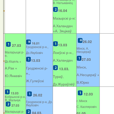
В. Натыканец
16.04
Мазырскі р-н:
А.Халандач
+
А. Зяцікаў
26.02
16.01
13.03
27.03
Гродзенскі р-н.,
Мінск, А.
Несцераў
Маларыцкі р-
Лоеўскі р-н.,
Дз.Якубовіч
н,
27.03
А.Халандач
13.03
Дз.Кіцель +
Мінск,
А.Рак +
Гродзенскі р-
13.03.
н.,
А.Несцераў +
Ю.Янкевіч
Тураў,
Ж.Гулеўскі
В.Юрко
Дз.Жураўлёў
13.03
12.03
26.02
Кобрынскі р-н,
Я. Мальчук
г. Мінск
Гродзенскі р-н, Дз.
Якубовіч
27.03
С. Каспяровіч
Маларыцкі р-
04.03.
01.05