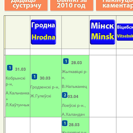
28.03
31.03
Жыткавіцкі р-
н,
Кобрынскі
30.03
р-н,
В.Натыканец
Гродзенскі р-н,
А.Кальчанка
Ж.Гулеўскі
03.04
+
Л.Каўтунчык
Лоеўскі р-н.,
А.Халандач
28.03
Жыткавіцкі р-н,