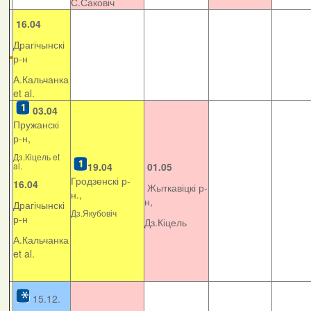
С.Саковіч
16.04
Драгічынскі
р-н
А.Кальчанка
et al.
03.04
Пружанскі
р-н,
Дз.Кіцель et
al.
19.04
01.05
Гродзенскі р-
16.04
Жыткавіцкі р-
н.,
н,
Драгічынскі
Дз.Якубовіч
р-н
Дз.Кіцель
А.Кальчанка
et al.
15.12.