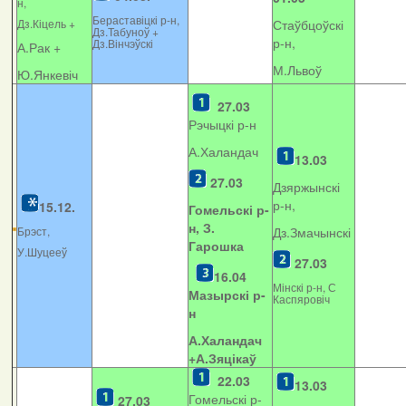
н,
Бераставіцкі р-н,
Дз.Кіцель +
Стаўбцоўскі
Дз.Табуноў +
р-н,
Дз.Вінчэўскі
А.Рак +
М.Львоў
Ю.Янкевіч
27.03
Рэчыцкі р-н
А.Халандач
13.03
27.03
Дзяржынскі
р-н,
15.12.
Гомельскі р-
н, З.
Брэст,
Дз.Змачынскі
Гарошка
У.Шуцееў
27.03
16.04
Мінскі р-н, С
Мазырскі р-
Каспяровіч
н
А.Халандач
+
А.Зяцікаў
22.03
13.03
Гомельскі р-
27.03