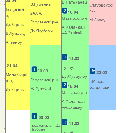
28.04.
В.Натыканец
В.Гуменны
Стаўбцоўскі
Івацевіцкі р-
р-н,
16.04
24.04.
н,
Мазырскі р-н
М.Львоў
Гродзенскі р-н,
Дз.Кіцель+
А.Халандач
Дз.Якубовіч
+
А.Зяцікаў
В.Лукшыц+
А.Іваноў
12.03.
21.04.
Тураў,
30.03.
23.02
Маларыцкі
Дз.Жураўлёў
Гродзенскі р-н,
р-н,
г.Мінск,
16.04
Багдановіч І.
Ж.Гулеўскі
Дз.Кіцель
Мазырскі р-н
А.Халандач
+
А.Зяцікаў
08.03
13.03.
Гродзенскі р-н, Дз.
Якубовіч
Тураў,