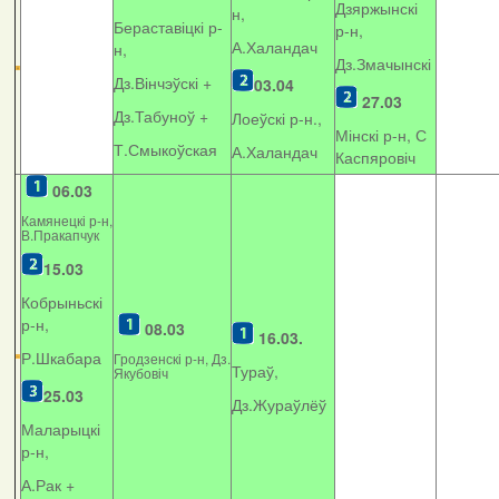
Дзяржынскі
н,
Бераставіцкі р-
р-н,
А.Халандач
н,
Дз.Змачынскі
Дз.Вінчэўскі +
03.04
27.03
Дз.Табуноў +
Лоеўскі р-н.,
Мінскі р-н, С
Т.Смыкоўская
А.Халандач
Каспяровіч
06.03
Камянецкі р-н,
В.Пракапчук
15.03
Кобрыньскі
р-н,
08.03
16.03.
Р.Шкабара
Гродзенскі р-н, Дз.
Тураў,
Якубовіч
25.03
Дз.Жураўлёў
Маларыцкі
р-н,
А.Рак +