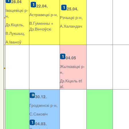
28.04
22.04.
25.04.
Івацевіцкі р-
Астравецкі р-н,
н,
Рэчыцкі р-н,
В.Гуменны +
Дз.Кіцель,
А.Халандач
Дз.Вінчэўскі
В.Лукшыц,
А.Іваноў
04.05
Жыткавіцкі р-
н,
Дз.Кіцель et
al.
30.12.
Гродзенскі р-н,
С.Саковіч
04.03.