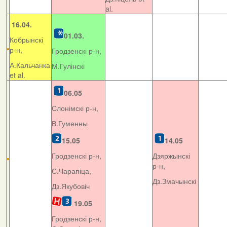
al.
16.04.
01.03.
Кобрынскі
р-н,
Гродзенскі р-н,
А.Кальчанка
М.Гулінскі
et al.
06.05
Слонімскі р-н,
В.Гуменны
15.05
14.05
Гродзенскі р-н,
Дзяржынскі
р-н,
С.Чарапіца,
Дз.Змачынскі
Дз.Якубовіч
19.05
Гродзенскі р-н,