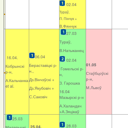
02.04
Тураў,
П. Пінчук +
В.Фянчук
27.03
Тураў,
В.Натыканец
06.04
16.04.
02.04
01.05
Бераставіцкі р-
Кобрынскі
Гомельскі р-
н.,
р-н,
Стаўбцоўскі
н,
р-н,
Дз.Вінчэўскі +
А.Кальчанка
З. Гарошка
et al.
М.Львоў
Дз.Якубовіч +
16.04
С.Саковіч
Мазырскі р-н
А.Халандач
+
А.Зяцікаў
25.03
28.03
25.04.
Маларыцкі