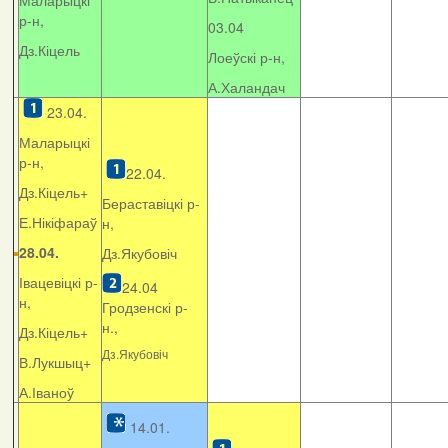
Маларыцкі
р-н,
03.04
Дз.Кіцель
Лоеўскі р-н,
А.Халандач
23.04.
Маларыцкі
р-н,
22.04.
Дз.Кіцель+
Бераставіцкі р-
Е.Нікіфараў
н,
28.04.
Дз.Якубовіч
Івацевіцкі р-
24.04
н,
Гродзенскі р-
н.,
Дз.Кіцель+
Дз.Якубовіч
В.Лукшыц+
А.Іваноў
14.01.