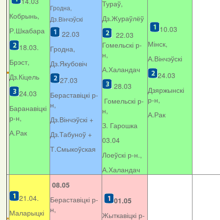
14.03
Тураў,
Гродна,
Кобрынь,
Дз.Жураўлёў
Дз.Вінчэўскі
10.03
Р.Шкабара
22.03
22.03
Мінск,
Гомельскі р-
18.03.
Гродна,
н,
А.Вінчэўскі
Брэст,
Дз.Якубовіч
А.Халандач
24.03
Дз.Кіцель
27.03
28.03
Дзяржынскі
24.03
Бераставіцкі р-
р-н,
Гомельскі р-
н,
Баранавіцкі
н,
А.Рак
р-н,
Дз.Вінчэўскі +
З. Гарошка
А.Рак
Дз.Табуноў +
03.04
Т.Смыкоўская
Лоеўскі р-н.,
А.Халандач
08.05
21.04.
Бераставіцкі р-
01.05
н,
Маларыцкі
Жыткавіцкі р-