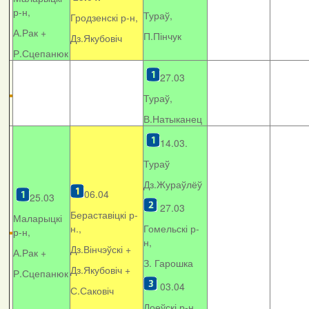
р-н,
Тураў,
Гродзенскі р-н,
А.Рак +
П.Пінчук
Дз.Якубовіч
Р.Сцепанюк
27.03
Тураў,
В.Натыканец
14.03.
Тураў
Дз.Жураўлёў
06.04
25.03
27.03
Бераставіцкі р-
Маларыцкі
н.,
Гомельскі р-
р-н,
н,
Дз.Вінчэўскі +
А.Рак +
З. Гарошка
Дз.Якубовіч +
Р.Сцепанюк
03.04
С.Саковіч
Лоеўскі р-н.,