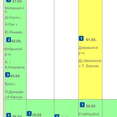
27.03
Маларыцкі р-
н,
Дз.Кіцель +
А.Рак +
Ю.Янкевіч
01.04.
02.04.
Дзяржынскі
Кобрынскі
р-н,
р-н,
Дз.Змачынскі
А. і
+
Т. Бярэзік
А.Кальчанкі
03.04
Брэст,
Э.Данцова
+А.Ківачук
30.03
Стаўбцоўскі
18.03
26.03