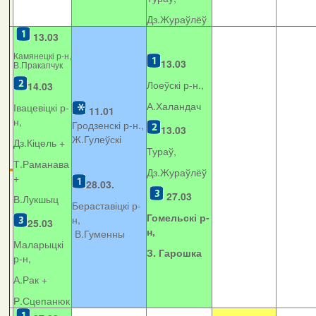
Дз.Жураўлёў
13.03
Камянецкі р-н,
13.03
В.Пракапчук
Лоеўскі р-н.,
14.03
А.Халандач
Івацевіцкі р-
11.01
н,
Гродзенскі р-н.,
13.03
Ж.Гулеўскі
Дз.Кіцель +
Тураў,
Т.Раманава
Дз.Жураўлёў
+
28.03.
27.03
В.Лукшыц
Бераставіцкі р-
Гомельскі р-
н,
25.03
н,
В.Гуменны
Маларыцкі
З. Гарошка
р-н,
А.Рак +
Р.Сцепанюк