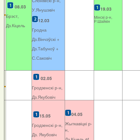
Слонімскі р-н,
08.03
19.03
У.Янушэвіч
Брэст,
Мінскі р-н,
12.03
Р.Шайкін
Дз.Кіцель
Гродна
Дз.Вінчэўскі +
Дз.Табуноў +
С.Саковіч
02.05
Гродзенскі р-н,
Дз.Якубовіч
04.05
15.05
Жыткавіцкі р-
Гродзенскі р-н,
н,
Дз. Якубовіч
Дз.Кіцель et