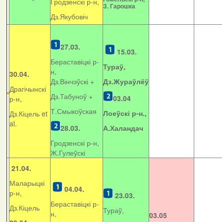
Гродзенскі р-н,
З. Гарошка
Дз.Якубовіч
27.03.
15.03.
Бераставіцкі р-
Тураў,
н,
30.04.
Дз.Вінчэўскі +
Дз.Жураўлёў
Драгічынскі
Дз.Табуноў +
03.04
р-н,
Т.Смыкоўская
Лоеўскі р-н.,
Дз.Кіцель et
al.
28.03.
А.Халандач
Гродзенскі р-н,
Ж.Гулеўскі
21.04.
Маларыцкі
04.04.
р-н,
23.03.
Бераставіцкі р-
Дз.Кіцель
Тураў,
н,
03.05