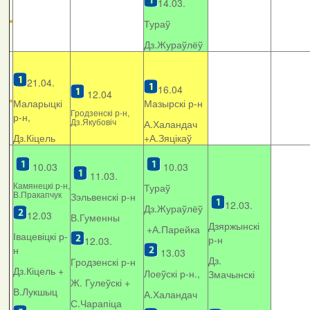
14.03.
Тураў
Дз.Жураўлёў
21.04.
16.04
12.04
Маларыцкі
Мазырскі р-н
Гродзенскі р-н,
р-н,
Дз.Якубовіч
А.Халандач
Дз.Кіцель
+
А.Зяцікаў
10.03
10.03
11.03.
Камянецкі р-н,
Тураў
В.Пракапчук
Зэльвенскі р-н
12.03.
Дз.Жураўлёў
12.03
В.Гуменны
Дзяржынскі
+А.Парейка
Івацевіцкі р-
р-н
12.03.
н
13.03
Дз.
Гродзенскі р-н
Дз.Кіцель +
Лоеўскі р-н.,
Змачынскі
Ж. Гулеўскі +
В.Лукшыц
А.Халандач
С.Чарапіца