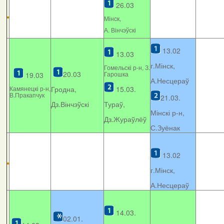
26.03
Мінcк,
А. Вінчэўскі
13.02
13.03
г.Мінск,
Гомельскі р-н, З.
20.03
Гарошка
19.03
А.Несцераў
Камянецкі р-н,
Гродна,
15.03.
В.Пракапчук
21.03.
Дз.Вінчэўскі
Тураў,
Мінскі р-н,
Дз.Жураўлёў
С.Зуёнак
13.02
г.Мінск,
А.Несцераў
14.03.
02.01.