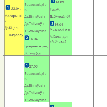
14.03
Бераставіцкі р-
23.04.
н,
Тураў,
Маларыцкі
Дз.Вінчэўскі +
Дз.Жураўлёў
р-н,
Дз.Табуноў +
16.04
Дз.Кіцель+
Мазырскі р-н
Т.Смыкоўская
Е.Нікіфараў
А.Халандач
16.04
+
А.Зяцікаў
Гродзенскі р-н,
Ж.Гулеўскі
27.03
Бераставіцкі р-
н,
Дз.Вінчэўскі +
Дз.Табуноў +
Т.Смыкоўская