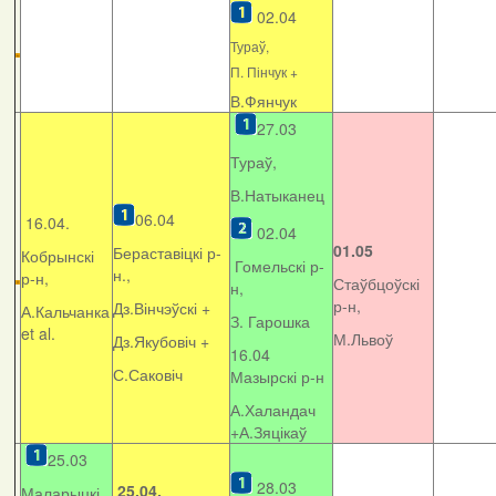
02.04
Тураў,
П. Пінчук +
В.Фянчук
27.03
Тураў,
В.Натыканец
06.04
16.04.
02.04
01.05
Бераставіцкі р-
Кобрынскі
Гомельскі р-
н.,
р-н,
Стаўбцоўскі
н,
р-н,
Дз.Вінчэўскі +
А.Кальчанка
З. Гарошка
et al.
М.Львоў
Дз.Якубовіч +
16.04
С.Саковіч
Мазырскі р-н
А.Халандач
+
А.Зяцікаў
25.03
28.03
25.04.
Маларыцкі