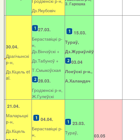
Гродзенскі р-н,
З. Гарошка
Дз.Якубовіч
27.03.
15.03.
Бераставіцкі р-
Тураў,
н,
30.04.
Дз.Вінчэўскі +
Дз.Жураўлёў
Драгічынскі
Дз.Табуноў +
03.04
р-н,
Т.Смыкоўская
Лоеўскі р-н.,
Дз.Кіцель et
al.
28.03.
А.Халандач
Гродзенскі р-н,
Ж.Гулеўскі
21.04.
Маларыцкі
04.04.
р-н,
23.03.
Бераставіцкі р-
Дз.Кіцель
Тураў,
н,
03.05