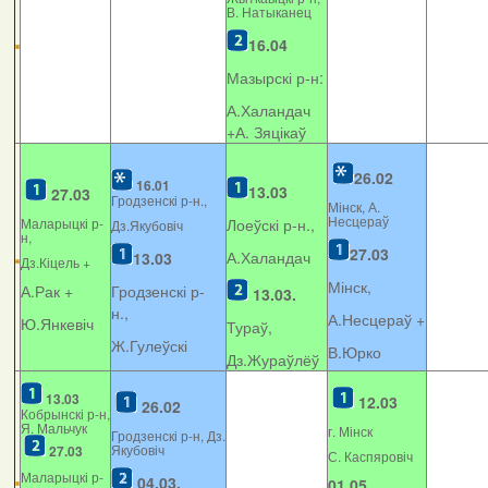
В. Натыканец
16.04
Мазырскі р-н:
А.Халандач
+
А. Зяцікаў
26.02
16.01
13.03
27.03
Гродзенскі р-н.,
Мінск, А.
Несцераў
Маларыцкі р-
Лоеўскі р-н.,
Дз.Якубовіч
н,
27.03
А.Халандач
13.03
Дз.Кіцель +
Мінск,
А.Рак +
Гродзенскі р-
13.03.
н.,
А.Несцераў +
Ю.Янкевіч
Тураў,
Ж.Гулеўскі
В.Юрко
Дз.Жураўлёў
13.03
12.03
26.02
Кобрынскі р-н,
Я. Мальчук
г. Мінск
Гродзенскі р-н, Дз.
Якубовіч
27.03
С. Каспяровіч
Маларыцкі р-
04.03.
01.05