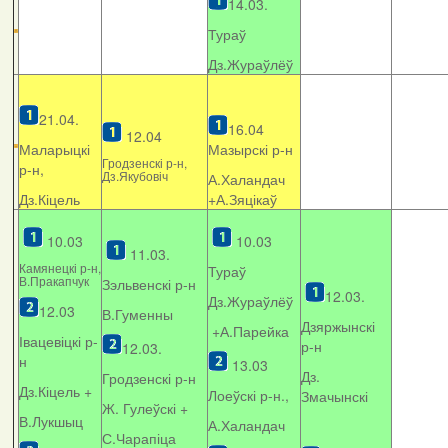
14.03.
Тураў
Дз.Жураўлёў
21.04.
16.04
12.04
Маларыцкі
Мазырскі р-н
Гродзенскі р-н,
р-н,
Дз.Якубовіч
А.Халандач
Дз.Кіцель
+
А.Зяцікаў
10.03
10.03
11.03.
Камянецкі р-н,
Тураў
В.Пракапчук
Зэльвенскі р-н
12.03.
Дз.Жураўлёў
12.03
В.Гуменны
Дзяржынскі
+А.Парейка
Івацевіцкі р-
р-н
12.03.
н
13.03
Дз.
Гродзенскі р-н
Дз.Кіцель +
Лоеўскі р-н.,
Змачынскі
Ж. Гулеўскі +
В.Лукшыц
А.Халандач
С.Чарапіца