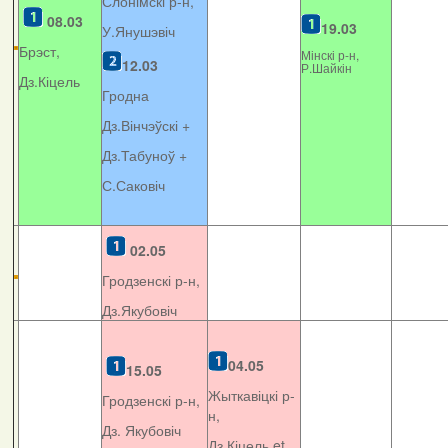
Слонімскі р-н,
08.03
19.03
У.Янушэвіч
Брэст,
Мінскі р-н,
12.03
Р.Шайкін
Дз.Кіцель
Гродна
Дз.Вінчэўскі +
Дз.Табуноў +
С.Саковіч
02.05
Гродзенскі р-н,
Дз.Якубовіч
04.05
15.05
Жыткавіцкі р-
Гродзенскі р-н,
н,
Дз. Якубовіч
Дз.Кіцель et