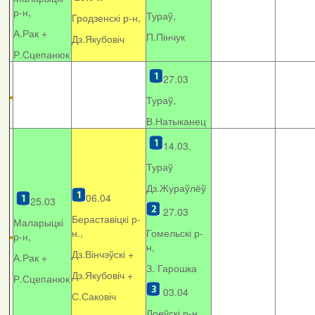
р-н,
Тураў,
Гродзенскі р-н,
А.Рак +
П.Пінчук
Дз.Якубовіч
Р.Сцепанюк
27.03
Тураў,
В.Натыканец
14.03.
Тураў
Дз.Жураўлёў
06.04
25.03
27.03
Бераставіцкі р-
Маларыцкі
н.,
Гомельскі р-
р-н,
н,
Дз.Вінчэўскі +
А.Рак +
З. Гарошка
Дз.Якубовіч +
Р.Сцепанюк
03.04
С.Саковіч
Лоеўскі р-н.,