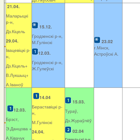
21.04.
Маларыцкі
р-н,
15.12.
Дз.Кіцель
Гродзенскі р-н,
29.04.
23.02
М.Гулінскі
г.Мінск,
Івацевіцкі р-
12.03.
Астроўскі А.
н,
Гродзенскі р-н,
Дз.Кіцель+
Ж.Гулеўскі
В.Лукшыц+
А.Іваноў
14.04
15.03.
Бераставіцкі р-
12.03.
Тураў,
н,
Брэст,
Дз.Жураўлёў
М.Гулінскі
Э.Данцова +
02.04
24.04.
А.Ківачук
Гомельскі р-н,