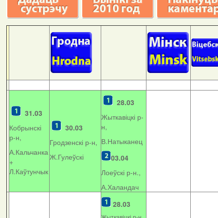
28.03
31.03
Жыткавіцкі р-
н,
Кобрынскі
30.03
р-н,
В.Натыканец
Гродзенскі р-н,
А.Кальчанка
Ж.Гулеўскі
03.04
+
Л.Каўтунчык
Лоеўскі р-н.,
А.Халандач
28.03
Жыткавіцкі р-н,