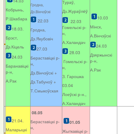
14.03
Тураў,
Гродна,
Кобрынь,
Дз.Жураўлёў
Дз.Вінчэўскі
10.03
Р.Шкабара
22.03
22.03
Мінск,
Гомельскі р-
18.03.
Гродна,
н,
А.Вінчэўскі
Брэст,
Дз.Якубовіч
А.Халандач
24.03
Дз.Кіцель
27.03
28.03
Дзяржынскі
24.03
Бераставіцкі р-
р-н,
Гомельскі р-
н,
Баранавіцкі
н,
А.Рак
р-н,
Дз.Вінчэўскі +
З. Гарошка
А.Рак
Дз.Табуноў +
03.04
Т.Смыкоўская
Лоеўскі р-н.,
А.Халандач
08.05
21.04.
Бераставіцкі р-
01.05
н,
Маларыцкі
Жыткавіцкі р-