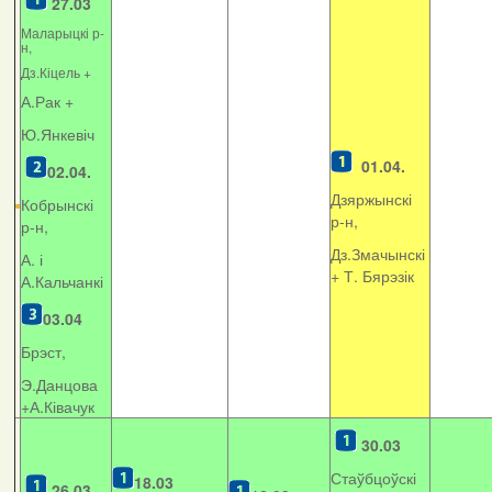
27.03
Маларыцкі р-
н,
Дз.Кіцель +
А.Рак +
Ю.Янкевіч
01.04.
02.04.
Дзяржынскі
Кобрынскі
р-н,
р-н,
Дз.Змачынскі
А. і
+
Т. Бярэзік
А.Кальчанкі
03.04
Брэст,
Э.Данцова
+А.Ківачук
30.03
Стаўбцоўскі
18.03
26.03