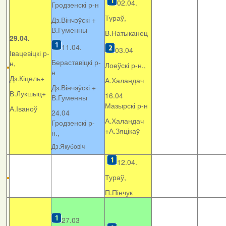
02.04.
Гродзенскі р-н
Тураў,
Дз.Вінчэўскі +
В.Гуменны
В.Натыканец
29.04.
11.04.
03.04
Івацевіцкі р-
Бераставіцкі р-
н,
Лоеўскі р-н.,
н
Дз.Кіцель+
А.Халандач
Дз.Вінчэўскі +
В.Лукшыц+
16.04
В.Гуменны
Мазырскі р-н
А.Іваноў
24.04
А.Халандач
Гродзенскі р-
+
А.Зяцікаў
н.,
Дз.Якубовіч
12.04.
Тураў,
П.Пінчук
27.03