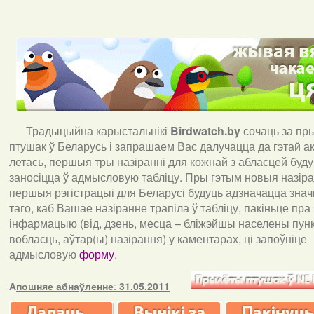
Традыцыйна карыстальнікі
Birdwatch
.
by
сочаць за пр
птушак ў Беларусь і запрашаем Вас далучацца да гэтай акц
летась, першыя тры назіранні для кожнай з абласцей буд
заносіцца ў адмысловую табліцу. Пры гэтым новыя назіран
першыя рэгістрацыі для Беларусі будуць адзначацца знач
таго, каб Вашае назіранне трапіла ў табліцу, пакіньце пра
інфармацыю (від, дзень, месца – бліжэйшы населены пункт
вобласць, аўтар(ы) назірання) у каментарах, ці запоўніце
адмысловую
форму
.
А
пошняе абнаўленне
:
31.05.2011