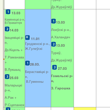
Дз.Жураўлёў
13.03
Камянецкі р-н,
13.03
В.Пракапчук
Лоеўскі р-н.,
14.03
А.Халандач
Івацевіцкі р-
11.01
н,
Гродзенскі р-н.,
13.03
Ж.Гулеўскі
Дз.Кіцель +
Тураў,
Т.Раманава
Дз.Жураўлёў
+
28.03.
27.03
В.Лукшыц
Бераставіцкі р-
Гомельскі р-
н,
25.03
н,
В.Гуменны
Маларыцкі
З. Гарошка
р-н,
А.Рак +
Р.Сцепанюк