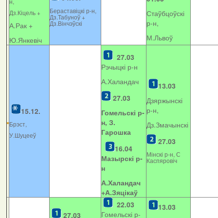
н,
Бераставіцкі р-н,
Дз.Кіцель +
Стаўбцоўскі
Дз.Табуноў +
р-н,
Дз.Вінчэўскі
А.Рак +
М.Львоў
Ю.Янкевіч
27.03
Рэчыцкі р-н
А.Халандач
13.03
27.03
Дзяржынскі
р-н,
15.12.
Гомельскі р-
н, З.
Брэст,
Дз.Змачынскі
Гарошка
У.Шуцееў
27.03
16.04
Мінскі р-н, С
Мазырскі р-
Каспяровіч
н
А.Халандач
+
А.Зяцікаў
22.03
13.03
Гомельскі р-
27.03