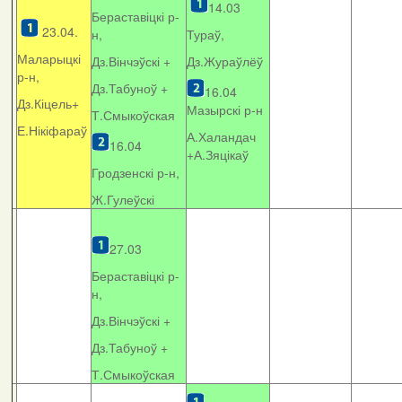
14.03
Бераставіцкі р-
23.04.
н,
Тураў,
Маларыцкі
Дз.Вінчэўскі +
Дз.Жураўлёў
р-н,
Дз.Табуноў +
16.04
Дз.Кіцель+
Мазырскі р-н
Т.Смыкоўская
Е.Нікіфараў
А.Халандач
16.04
+
А.Зяцікаў
Гродзенскі р-н,
Ж.Гулеўскі
27.03
Бераставіцкі р-
н,
Дз.Вінчэўскі +
Дз.Табуноў +
Т.Смыкоўская