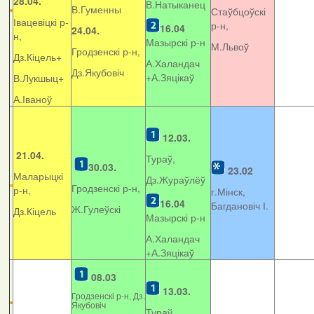
28.04.
В.Натыканец
В.Гуменны
Стаўбцоўскі
Івацевіцкі р-
р-н,
16.04
24.04.
н,
Мазырскі р-н
М.Львоў
Гродзенскі р-н,
Дз.Кіцель+
А.Халандач
Дз.Якубовіч
+
А.Зяцікаў
В.Лукшыц+
А.Іваноў
12.03.
21.04.
Тураў,
30.03.
23.02
Маларыцкі
Дз.Жураўлёў
Гродзенскі р-н,
р-н,
г.Мінск,
16.04
Багдановіч І.
Ж.Гулеўскі
Дз.Кіцель
Мазырскі р-н
А.Халандач
+
А.Зяцікаў
08.03
13.03.
Гродзенскі р-н, Дз.
Якубовіч
Тураў,