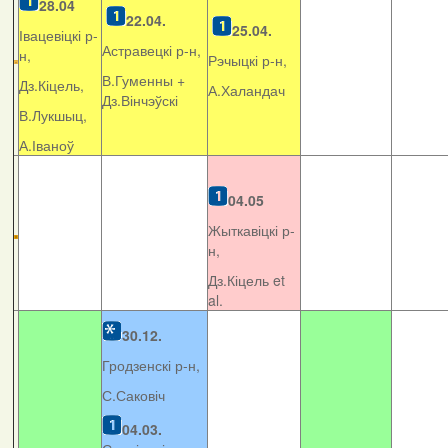
28.04
22.04.
25.04.
Івацевіцкі р-
Астравецкі р-н,
н,
Рэчыцкі р-н,
В.Гуменны +
Дз.Кіцель,
А.Халандач
Дз.Вінчэўскі
В.Лукшыц,
А.Іваноў
04.05
Жыткавіцкі р-
н,
Дз.Кіцель et
al.
30.12.
Гродзенскі р-н,
С.Саковіч
04.03.