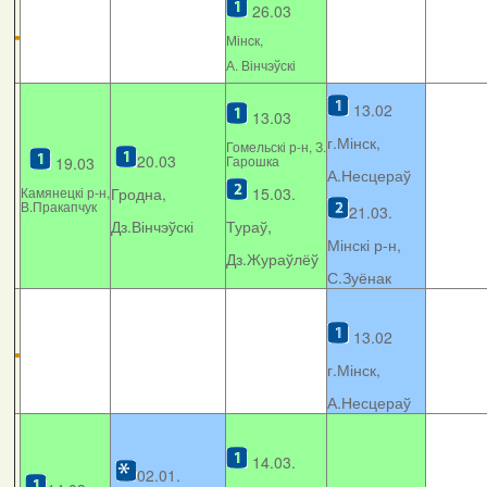
26.03
Мінcк,
А. Вінчэўскі
13.02
13.03
г.Мінск,
Гомельскі р-н, З.
20.03
Гарошка
19.03
А.Несцераў
Камянецкі р-н,
Гродна,
15.03.
В.Пракапчук
21.03.
Дз.Вінчэўскі
Тураў,
Мінскі р-н,
Дз.Жураўлёў
С.Зуёнак
13.02
г.Мінск,
А.Несцераў
14.03.
02.01.