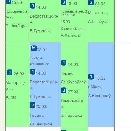
15.03
13.03
28.03
14.03
Кобрыньскі
Гомельскі р-н, З.
Мінскі р-н,
Гарошка
Бераставіцкі р-
р-н,
А.Вінчэўскі
н,
15.03
Р.Шкабара
Кармянскі р-н,
В.Гуменны
А. Xаландач
02.01.
Гродна,
14.03.
Дз.Вінчэўскі
14.03
Тураў,
26.03.
13.02
Бераставіцкі р-
Дз.Жураўлёў
Маларыцкі
г.Мінск,
н,
р-н,
27.03
А.Несцераў
В.Гуменны
А.Рак
Гомельскі р-
25.03.
н,
Гродна,
З. Гарошка
Дз.Вінчэўскі