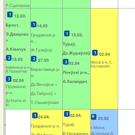
Р.Сцепанюк
12.03.
Брэст,
14.03
Э.Данцова
Гродзенскі р-
15.03.
+
н.,
Тураў,
А.Ківачук
Ж.Гулеўскі
Дз.Жураўлёў
02.04
13.03
27.03
Мінскі р-н, С.
03.04
Каспяровіч
Камянецкі р-н,
Бераставіцкі р-
В.Пракапчук
Лоеўскі р-н.,
н,
02.04
А.Халандач
Дз.Вінчэўскі +
Пружанскі
р-н,
Дз.Табуноў +
Дз.Кіцель et
Т.Смыкоўская
al.
02.04.
24.04.
23.02
Тураў,
Гродзенскі р-н,
г.Мінск,
В.Натыканец
Астроўскі А.
Дз.Якубовіч