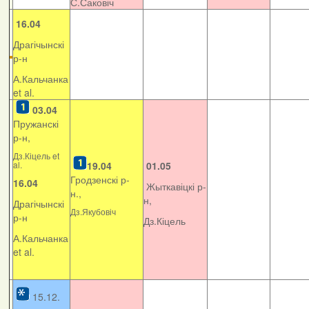
С.Саковіч
16.04
Драгічынскі
р-н
А.Кальчанка
et al.
03.04
Пружанскі
р-н,
Дз.Кіцель et
al.
19.04
01.05
Гродзенскі р-
16.04
Жыткавіцкі р-
н.,
н,
Драгічынскі
Дз.Якубовіч
р-н
Дз.Кіцель
А.Кальчанка
et al.
15.12.