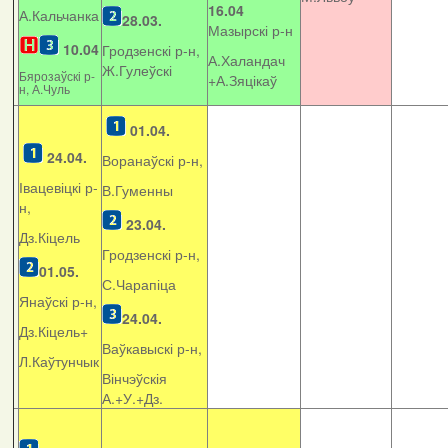
16.04
А.Кальчанка
28.03.
Мазырскі р-н
10.04
Гродзенскі р-н,
А.Халандач
Ж.Гулеўскі
Бярозаўскі р-
+
А.Зяцікаў
н, А.Чуль
01.04.
24.04.
Воранаўскі р-н,
Івацевіцкі р-
В.Гуменны
н,
23.04.
Дз.Кіцель
Гродзенскі р-н,
01.05.
С.Чарапіца
Янаўскі р-н,
24.04.
Дз.Кіцель+
Ваўкавыскі р-н,
Л.Каўтунчык
Вінчэўскія
А.+У.+Дз.