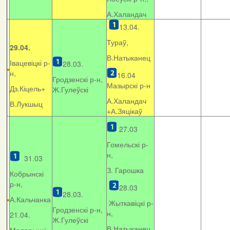
А.Халандач
13.04.
Тураў,
29.04.
В.Натыканец
Івацевіцкі р-
28.03.
н,
16.04
Гродзенскі р-н,
Мазырскі р-н
Дз.Кіцель+
Ж.Гулеўскі
А.Халандач
В.Лукшыц
+
А.Зяцікаў
27.03
Гомельскі р-
н,
31.03
З. Гарошка
Кобрынскі
р-н,
28.03
28.03.
А.Кальчанка
Жыткавіцкі р-
Гродзенскі р-н,
н,
21.04.
Ж.Гулеўскі
В.Натыканец