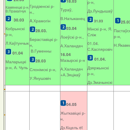
18.03
р-н,
Гродзенскі р-
Камянецкі р-н,
Тураў,
Дз.Лундышаў
В.Пракапчук
н.,
В.Натыканец
30.03
A.Храмогін
31.03
25.0
03.04
Кобрынскі
Мінскі р-н, Я.
28.03.
Пастаўск
р-н,
Сліж
р-н,
Лоеўскі р-н.,
Бераставіцкі р-
Л.Каўтунчык
01.04.
н,
Н.Якаве
А.Халандач
С.Каспяровіч
В.Гуменны
01.04
16.04
01.04.
Мазырскі р-н
28.03
Маларыцкі
р-н, А. Чуль
Дзяржынскі
А.Халандач
Слонімскі р-н,
р-н,
+
А.Зяцікаў
У.Янушэвіч
Дз.Змачынскі
04.05
Жыткавіцкі р-
н,
Дз.Кіцель et