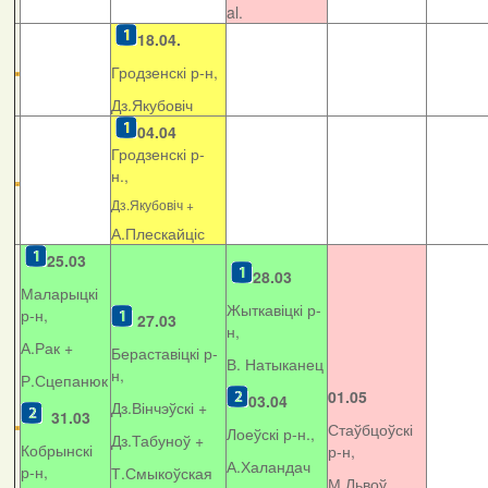
al.
18.04.
Гродзенскі р-н,
Дз.Якубовіч
04.04
Гродзенскі р-
н.,
Дз.Якубовіч +
А.Плескайціс
25.03
28.03
Маларыцкі
Жыткавіцкі р-
р-н,
27.03
н,
А.Рак +
Бераставіцкі р-
В. Натыканец
н,
Р.Сцепанюк
01.05
03.04
Дз.Вінчэўскі +
31.03
Стаўбцоўскі
Лоеўскі р-н.,
Дз.Табуноў +
Кобрынскі
р-н,
А.Халандач
р-н,
Т.Смыкоўская
М.Львоў