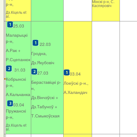
Мінскі р-н, С.
р-н,
Каспяровіч
Дз.Кіцель et
al.
25.03
Маларыцкі
р-н,
22.03
А.Рак +
Гродна,
Р.Сцепанюк
Дз.Якубовіч
31.03
27.03
03.04
Кобрынскі
Бераставіцкі р-
Лоеўскі р-н.,
р-н,
н,
А.Халандач
А.Кальчанка
Дз.Вінчэўскі +
03.04
Дз.Табуноў +
Пружанскі
Т.Смыкоўская
р-н,
Дз.Кіцель et
al.