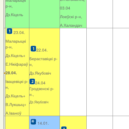
Маларыцкі
р-н,
03.04
Дз.Кіцель
Лоеўскі р-н,
А.Халандач
23.04.
Маларыцкі
р-н,
22.04.
Дз.Кіцель+
Бераставіцкі р-
Е.Нікіфараў
н,
28.04.
Дз.Якубовіч
Івацевіцкі р-
24.04
н,
Гродзенскі р-
н.,
Дз.Кіцель+
Дз.Якубовіч
В.Лукшыц+
А.Іваноў
14.01.