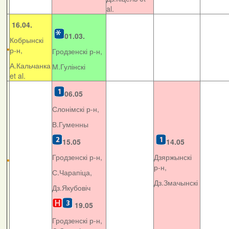
al.
16.04.
01.03.
Кобрынскі
р-н,
Гродзенскі р-н,
А.Кальчанка
М.Гулінскі
et al.
06.05
Слонімскі р-н,
В.Гуменны
15.05
14.05
Гродзенскі р-н,
Дзяржынскі
р-н,
С.Чарапіца,
Дз.Змачынскі
Дз.Якубовіч
19.05
Гродзенскі р-н,