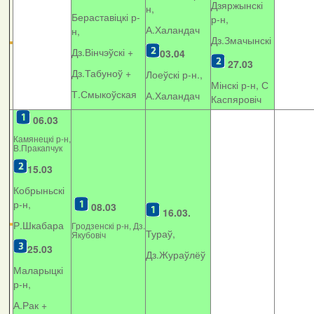
Дзяржынскі
н,
Бераставіцкі р-
р-н,
А.Халандач
н,
Дз.Змачынскі
Дз.Вінчэўскі +
03.04
27.03
Дз.Табуноў +
Лоеўскі р-н.,
Мінскі р-н, С
Т.Смыкоўская
А.Халандач
Каспяровіч
06.03
Камянецкі р-н,
В.Пракапчук
15.03
Кобрыньскі
р-н,
08.03
16.03.
Р.Шкабара
Гродзенскі р-н, Дз.
Тураў,
Якубовіч
25.03
Дз.Жураўлёў
Маларыцкі
р-н,
А.Рак +