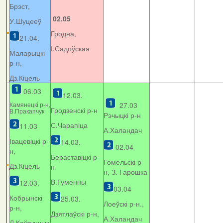
Брэст,
02.05
У.Шуцееў
Гродна,
21.04.
І.Садоўская
Маларыцкі
р-н,
Дз.Кіцель
06.03
12.03.
Камянецкі р-н,
27.03
Гродзенскі р-н
В.Пракапчук
Рэчыцкі р-н
С.Чарапіца
11.03
А.Халандач
Івацевіцкі р-
14.03.
02.04
н,
Бераставіцкі р-
Гомельскі р-
Дз.Кіцель
н
н, З. Гарошка
В.Гуменны
12.03.
03.04
Кобрынскі
25.03.
Лоеўскі р-н.,
р-н,
Дзятлаўскі р-н,
А.Халандач
Л.Каўтунчык