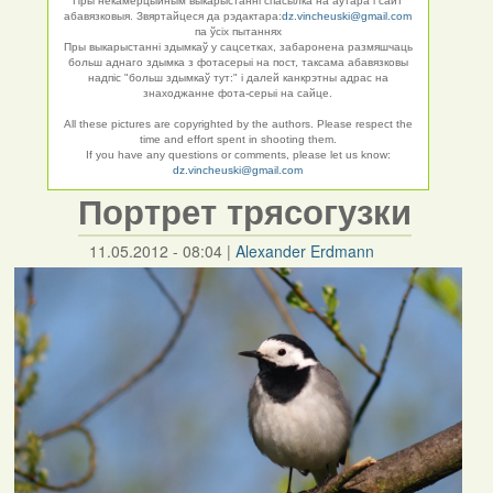
Пры некамерцыйным выкарыстанні спасылка на аўтара і сайт
абавязковыя. Звяртайцеся да рэдактара:
dz.vincheuski@gmail.com
па ўсіх пытаннях
Пры выкарыстанні здымкаў у сацсетках, забаронена размяшчаць
больш аднаго здымка з фотасерыі на пост, таксама абавязковы
надпіс "больш здымкаў тут:" і далей канкрэтны адрас на
знаходжанне фота-серыі на сайце.
All these pictures are copyrighted by the authors. Please respect the
time and effort spent in shooting them.
If you have any questions or comments, please let us know:
dz.vincheuski@gmail.com
Портрет трясогузки
11.05.2012 - 08:04
|
Alexander Erdmann