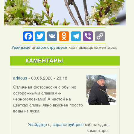
Facebook
Twitter
VK
Odnoklassniki
Telegram
Viber
Copy
Link
Увайдзіце
ці
зарэгіструйцеся
каб пакідаць каментары.
КАМЕНТАРЫ
arktous
- 08.05.2026 - 23:18
Отличная фотосессия с обычно
осторожными славками-
черноголовками! А настой на
цветках сливы явно вкуснее просто
воды из лужи.
Увайдзіце
ці
зарэгіструйцеся
каб пакідаць
каментары.