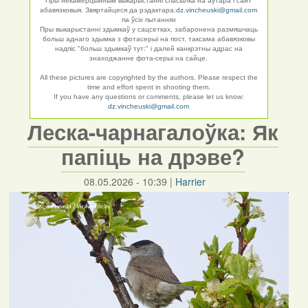
Пры некамерцыйным выкарыстанні спасылка на аўтара і сайт
абавязковыя. Звяртайцеся да рэдактара:
dz.vincheuski@gmail.com
па ўсіх пытаннях
Пры выкарыстанні здымкаў у сацсетках, забаронена размяшчаць
больш аднаго здымка з фотасерыі на пост, таксама абавязковы
надпіс "больш здымкаў тут:" і далей канкрэтны адрас на
знаходжанне фота-серыі на сайце.
All these pictures are copyrighted by the authors. Please respect the
time and effort spent in shooting them.
If you have any questions or comments, please let us know:
dz.vincheuski@gmail.com
Леска-чарнагалоўка: Як
папіць на дрэве?
08.05.2026 - 10:39
|
Harrier