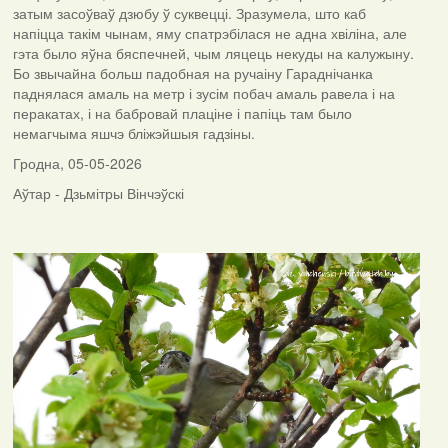
затым засоўваў дзюбу ў суквецці. Зразумела, што каб
напіцца такім чынам, яму спатрэбілася не адна хвіліна, але
гэта было яўна бяспечней, чым ляцець некуды на калужыну.
Бо звычайна больш падобная на ручаіну Гараднічанка
паднялася амаль на метр і зусім побач амаль равела і на
перакатах, і на бабровай плаціне і папіць там было
немагчыма яшчэ бліжэйшыя гадзіны.
Гродна, 05-05-2026
Аўтар - Дзьмітры Вінчэўскі