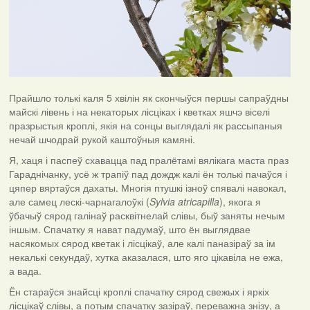
Прайшло толькі каля 5 хвілін як скончыўся першы сапраўдны
майскі лівень і на некаторых лісціках і кветках яшчэ віселі
празрыстыя кроплі, якія на сонцы выглядалі як рассыпаныя
нечай шчодрай рукой каштоўныя камяні.
Я, хаця і паспеў схавацца пад пралётамі вялікага маста праз
Гараднічанку, усё ж трапіў пад дождж калі ён толькі пачаўся і
цяпер вяртаўся дахаты. Многія птушкі ізноў спявалі навокал,
але самец лескі-чарнагалоўкі (
Sylvia atricapilla
), якога я
ўбачыў сярод галінаў расквітнелай слівы, быў заняты нечым
іншым. Спачатку я нават падумаў, што ён выглядвае
насякомых сярод кветак і лісцікаў, але калі паназіраў за ім
некалькі секундаў, хутка аказалася, што яго цікавіла не ежа,
а вада.
Ён стараўся знайсці кроплі спачатку сярод свежых і яркіх
лісцікаў слівы, а потым спачатку зазіраў, переважна знізу, а