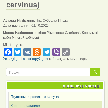
cervinus)
Аўтары Назірання
Іна Субоціна і іншыя
Дата назірання
02.10.2025
Месца Назірання
рыбгас "Чырвоная Слабада", Копыльскі
раён Мінскай вобласці
Мін 1 птушка.
Facebook
Twitter
VK
Odnoklassniki
Telegram
Viber
Copy
Link
Увайдзіце
ці
зарэгіструйцеся
каб пакідаць каментары.
Пошук
Пошук
АПОШНІЯ НАЗІРАННІ
Птушыны пярэпалах з-за вужа
Клептопаразитизм