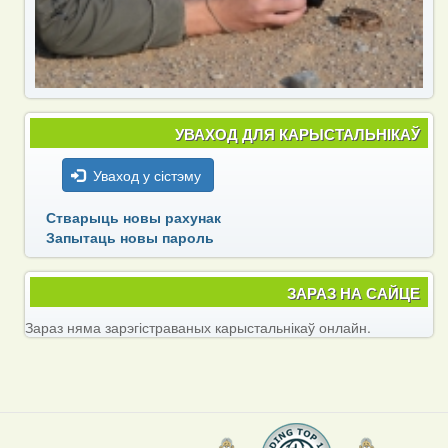
УВАХОД ДЛЯ КАРЫСТАЛЬНІКАЎ
Уваход у сістэму
Стварыць новы рахунак
Запытаць новы пароль
ЗАРАЗ НА САЙЦЕ
Зараз няма зарэгістраваных карыстальнікаў онлайн.