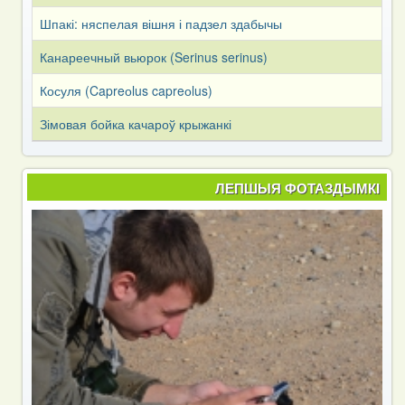
Шпакі: няспелая вішня і падзел здабычы
Канареечный вьюрок (Serinus serinus)
Косуля (Capreоlus capreоlus)
Зімовая бойка качароў крыжанкі
ЛЕПШЫЯ ФОТАЗДЫМКІ